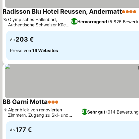
Radisson Blu Hotel Reussen, Andermatt
4 Stern
Olympisches Hallenbad,
Hervorragend
(5.826 Bewert
8,8
Authentische Schweizer Küche
Preise sehen
im Spun
203 €
Ab
Preise von
19 Websites
BB Garni Motta
3 Sterne
Preise sehen
Alpenblick von renovierten
Sehr gut
(914 Bewertung
8,1
Zimmern, Zugang zu Ski- und
Preise sehen
Langlaufloipen
177 €
Ab