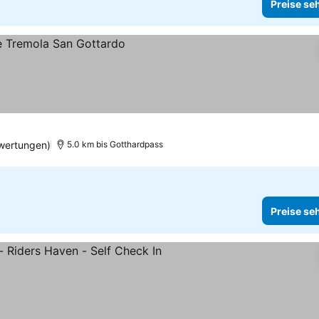
Preise se
n
wertungen)
5.0 km bis Gotthardpass
Preise se