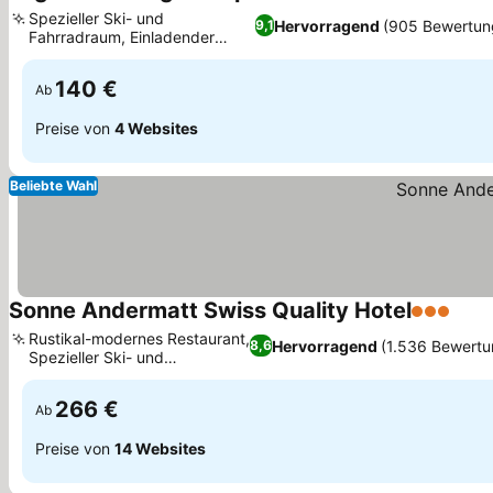
2 Sterne
Preise sehen
Spezieller Ski- und
Hervorragend
(905 Bewertun
9,1
Fahrradraum, Einladender
Preise sehen
Garten und Terrasse
140 €
Ab
Preise von
4 Websites
Beliebte Wahl
Sonne Andermatt Swiss Quality Hotel
3 Sterne
Prei
Rustikal-modernes Restaurant,
Hervorragend
(1.536 Bewert
8,6
Spezieller Ski- und
Preise sehen
Fahrradraum
266 €
Ab
Preise von
14 Websites