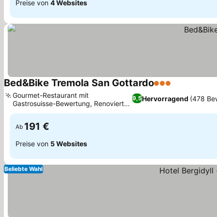
Preise von
4 Websites
Bed&Bike Tremola San Gottardo
3 Sterne
Preise sehe
Gourmet-Restaurant mit
Hervorragend
(478 Be
9,5
Gastrosuisse-Bewertung, Renovierte
Preise sehen
Zimmer im alpinen Stil
191 €
Ab
Preise von
5 Websites
Beliebte Wahl