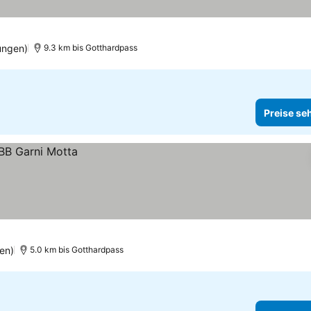
e
Preise sehen
ungen)
9.3 km bis Gotthardpass
Preise se
en)
5.0 km bis Gotthardpass