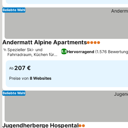
Beliebte Wahl
Andermatt Alpine Apartments
4 Sterne
Preise sehe
Spezieller Ski- und
Hervorragend
(1.576 Bewertun
8,8
Fahrradraum, Küchen für
Preise sehen
Feinschmecker
207 €
Ab
Preise von
8 Websites
Beliebte Wahl
Jugendherberge Hospental