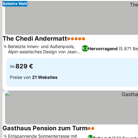
Beliebte Wahl
The Chedi Andermatt
5 Sterne
Preise sehen
Beheizte Innen- und Außenpools,
Hervorragend
(5.871 B
9,2
Alpin-asiatisches Design von Jean-
Preise sehen
Michel Gathy
829 €
Ab
Preise von
21 Websites
Gasthaus Pension zum Turm
2 Sterne
Preise sehen
Entspannende Sonnenterrasse mit
8,1