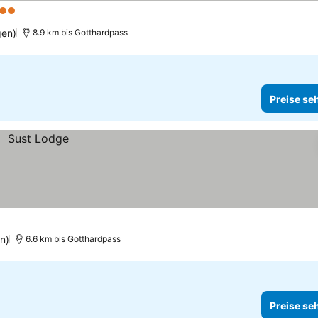
2 Sterne
Preise sehen
gen)
8.9 km bis Gotthardpass
Preise se
n)
6.6 km bis Gotthardpass
Preise se