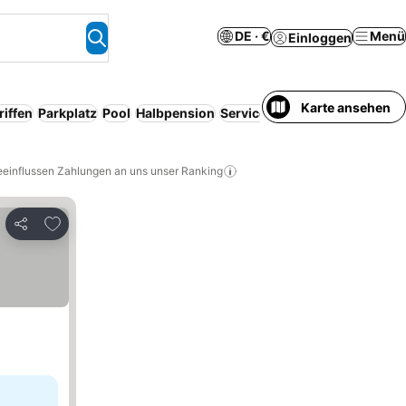
DE · €
Menü
Einloggen
Karte ansehen
riffen
Parkplatz
Pool
Halbpension
Serviced apartment
Haustiere
eeinflussen Zahlungen an uns unser Ranking
Zu Favoriten hinzufügen
Teilen