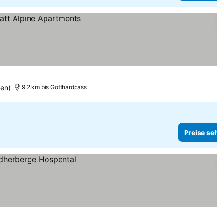
n
gen)
9.2 km bis Gotthardpass
Preise se