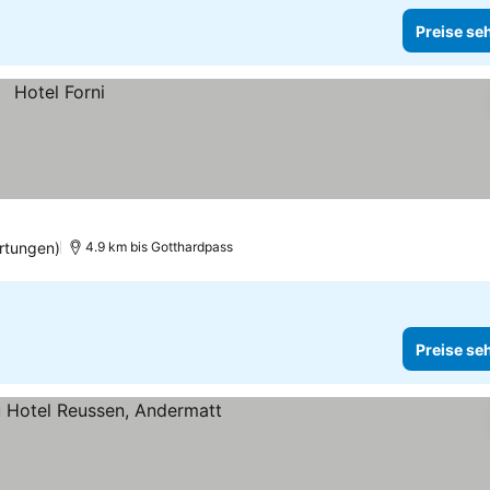
Preise se
rtungen)
4.9 km bis Gotthardpass
Preise se