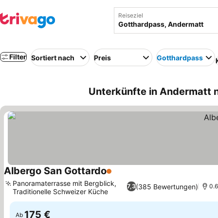
Reiseziel
Filter
Sortiert nach
Preis
Gotthardpass
Unterkünfte in Andermatt 
Albergo San Gottardo
1 Sterne
Preise sehen
Panoramaterrasse mit Bergblick,
(385 Bewertungen)
7,3
0.6
Traditionelle Schweizer Küche
Preise sehen
175 €
Ab