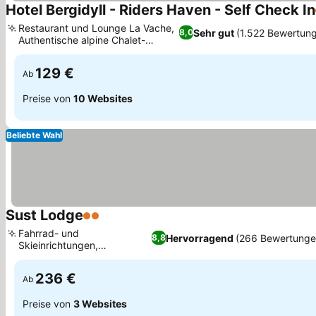
Hotel Bergidyll - Riders Haven - Self Check In
Restaurant und Lounge La Vache,
Sehr gut
(1.522 Bewertun
8,0
Authentische alpine Chalet-
Preise sehen
Zimmer
129 €
Ab
Preise von
10 Websites
Beliebte Wahl
Sust Lodge
2 Sterne
Preise sehen
Fahrrad- und
Hervorragend
(266 Bewertunge
8,8
Skieinrichtungen,
Preise sehen
Unverbaute Bergaussicht
236 €
Ab
Preise von
3 Websites