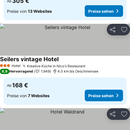
305 €
Ab
Preise von
13 Websites
Preise sehen
Teilen
Zu
Seilers vintage Hotel
Hotel
Kreative Küche in Nico's Restaurant
3 Sterne
8,8
Hervorragend
1.949
4.0 km bis Oeschinensee
168 €
Ab
Preise von
7 Websites
Preise sehen
Teilen
Zu