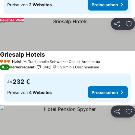
Preise von
2 Websites
Preise sehen
Beliebte Wahl
Teilen
Zu
Griesalp Hotels
Hotel
Traditionelle Schweizer Chalet-Architektur
3 Sterne
8,5
Hervorragend
846
5.9 km bis Oeschinensee
232 €
Ab
Preise von
4 Websites
Preise sehen
Teilen
Zu