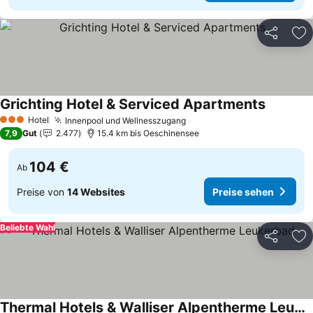
Teilen
Zu
Grichting Hotel & Serviced Apartments
Hotel
Innenpool und Wellnesszugang
3 Sterne
7,9
Gut
2.477
15.4 km bis Oeschinensee
104 €
Ab
Preise von
14 Websites
Preise sehen
Beliebte Wahl
Teilen
Zu
Thermal Hotels & Walliser Alpentherme Leukerbad