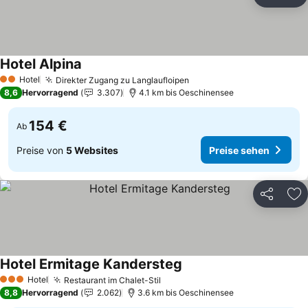
Teilen
Zu
Hotel Alpina
Hotel
Direkter Zugang zu Langlaufloipen
2 Sterne
8,6
Hervorragend
3.307
4.1 km bis Oeschinensee
154 €
Ab
Preise von
5 Websites
Preise sehen
Teilen
Zu
Hotel Ermitage Kandersteg
Hotel
Restaurant im Chalet-Stil
3 Sterne
8,8
Hervorragend
2.062
3.6 km bis Oeschinensee