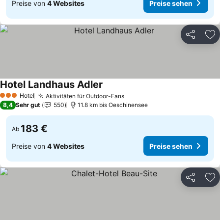
Preise von
4 Websites
Preise sehen
Teilen
Zu
Hotel Landhaus Adler
Hotel
Aktivitäten für Outdoor-Fans
3 Sterne
8,4
Sehr gut
550
11.8 km bis Oeschinensee
183 €
Ab
Preise von
4 Websites
Preise sehen
Teilen
Zu