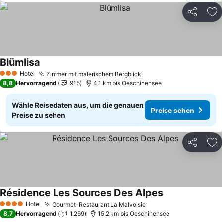
Teilen
Zu
Blümlisa
Hotel
Zimmer mit malerischem Bergblick
3 Sterne
8,8
Hervorragend
915
4.1 km bis Oeschinensee
Wähle Reisedaten aus, um die genauen
Preise sehen
Preise zu sehen
Teilen
Zu
Résidence Les Sources Des Alpes
Hotel
Gourmet-Restaurant La Malvoisie
4 Sterne
8,7
Hervorragend
1.269
15.2 km bis Oeschinensee