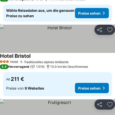
Wähle Reisedaten aus, um die genauen
Preise sehen
Preise zu sehen
Teilen
Zu
Hotel Bristol
Hotel
Traditionelles alpines Ambiente
3 Sterne
8,8
Hervorragend
1.515
13.0 km bis Oeschinensee
211 €
Ab
Preise von
9 Websites
Preise sehen
Teilen
Zu