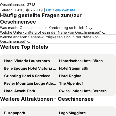
Oeschinensee
,
3718
,
Telefon
:
+41(33)6751119
|
Offizielle Website
Häufig gestellte Fragen zum/zur
Oeschinensee
Was macht Oeschinensee in Kandersteg so beliebt?
Welche Unterkünfte gibt es in der Nähe von Oeschinensee?
Welche anderen Sehenswürdigkeiten sind in der Nähe von
Oeschinensee?
Weitere Top Hotels
Hotel Victoria Lauberhorn Wengen, a Faern Collection Hotel
Historisches Hotel Bären
Belle Epoque Hotel Victoria & Apartments
Hotel Steinmattli
Grichting Hotel & Serviced Apartments
Hotel Regina
Revier Mountain Lodge Adelboden
The Alpenhof
Hotel Aeschi Park
Swiss Lodge Hotel Bernerhof Wengen
Weitere Attraktionen - Oeschinensee
Hotel Bristol
Hotel Crystal
Sportchalet Mürren
Chalet Hotel Adler
Europapark
Lago Maggiore
Hotel Hornerpub
The Cambrian