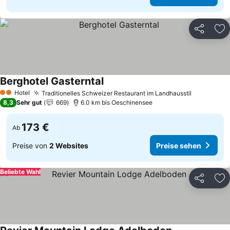
Teilen
Zu
Berghotel Gasterntal
Hotel
Traditionelles Schweizer Restaurant im Landhausstil
2 Sterne
8,3
Sehr gut
669
6.0 km bis Oeschinensee
173 €
Ab
Preise von
2 Websites
Preise sehen
Beliebte Wahl
Teilen
Zu