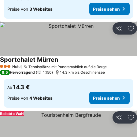
Preise von
3 Websites
Preise sehen
Teilen
Zu
Sportchalet Mürren
Hotel
Tennisplätze mit Panoramablick auf die Berge
3 Sterne
8,5
Hervorragend
1.150
14.3 km bis Oeschinensee
143 €
Ab
Preise von
4 Websites
Preise sehen
Beliebte Wahl
Teilen
Zu