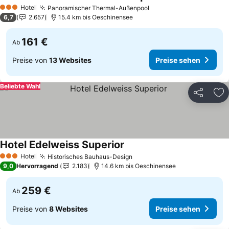
Hotel
Panoramischer Thermal-Außenpool
3 Sterne
6,7
2.657
15.4 km bis Oeschinensee
161 €
Ab
Preise von
13 Websites
Preise sehen
Beliebte Wahl
Teilen
Zu
Hotel Edelweiss Superior
Hotel
Historisches Bauhaus-Design
3 Sterne
9,0
Hervorragend
2.183
14.6 km bis Oeschinensee
259 €
Ab
Preise von
8 Websites
Preise sehen