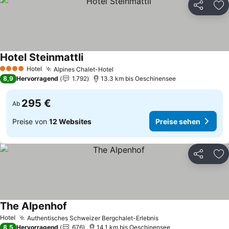
Teilen
Zu
Hotel Steinmattli
Hotel
Alpines Chalet-Hotel
4 Sterne
8,9
Hervorragend
1.792
13.3 km bis Oeschinensee
295 €
Ab
Preise von
12 Websites
Preise sehen
Teilen
Zu
The Alpenhof
Hotel
Authentisches Schweizer Bergchalet-Erlebnis
8,5
Hervorragend
676
14.1 km bis Oeschinensee