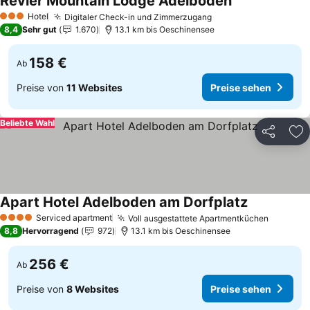
Revier Mountain Lodge Adelboden
Hotel
Digitaler Check-in und Zimmerzugang
3 Sterne
8,4
Sehr gut
1.670
13.1 km bis Oeschinensee
158 €
Ab
Preise von
11 Websites
Preise sehen
Beliebte Wahl
Teilen
Zu
Apart Hotel Adelboden am Dorfplatz
Serviced apartment
Voll ausgestattete Apartmentküchen
4 Sterne
8,8
Hervorragend
972
13.1 km bis Oeschinensee
256 €
Ab
Preise von
8 Websites
Preise sehen