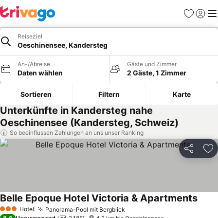
Favoriten
Einlog
Me
Reiseziel
Oeschinensee, Kandersteg
An-/Abreise
Gäste und Zimmer
Daten wählen
2 Gäste, 1 Zimmer
Sortieren
Filtern
Karte
Unterkünfte in Kandersteg nahe
Oeschinensee (Kandersteg, Schweiz)
So beeinflussen Zahlungen an uns unser Ranking
Teilen
Zu
Belle Epoque Hotel Victoria & Apartments
Hotel
Panorama-Pool mit Bergblick
3 Sterne