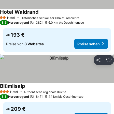
Hotel Waldrand
Hotel
Historisches Schweizer Chalet-Ambiente
2 Sterne
8,5
Hervorragend
382
6.0 km bis Oeschinensee
193 €
Ab
Preise von
3 Websites
Preise sehen
Teilen
Zu
Blümlisalp
Hotel
Authentische regionale Küche
3 Sterne
8,8
Hervorragend
847
4.1 km bis Oeschinensee
209 €
Ab