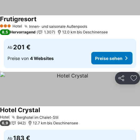
Frutigresort
Hotel
Innen- und saisonale Außenpools
3 Sterne
8,5
Hervorragend
1.307
12.0 km bis Oeschinensee
201 €
Ab
Preise von
4 Websites
Preise sehen
Teilen
Zu
Hotel Crystal
Hotel
Berghotel im Chalet-Stil
6,9
942
12.7 km bis Oeschinensee
183 €
Ab