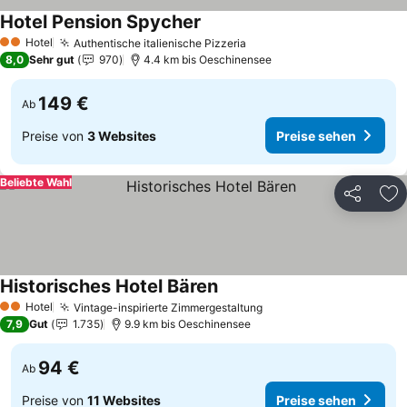
Hotel Pension Spycher
Hotel
Authentische italienische Pizzeria
2 Sterne
8,0
Sehr gut
970
4.4 km bis Oeschinensee
149 €
Ab
Preise von
3 Websites
Preise sehen
Beliebte Wahl
Teilen
Zu
Historisches Hotel Bären
Hotel
Vintage-inspirierte Zimmergestaltung
2 Sterne
7,9
Gut
1.735
9.9 km bis Oeschinensee
94 €
Ab
Preise von
11 Websites
Preise sehen