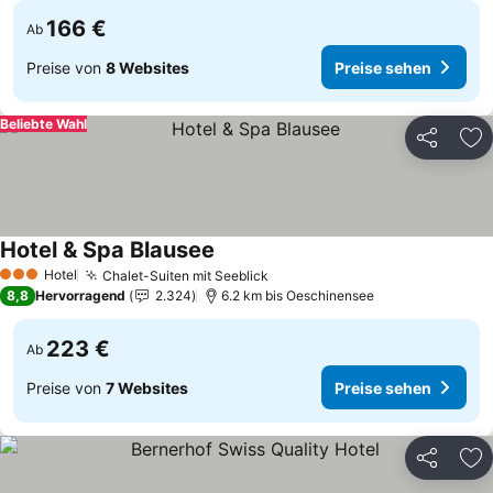
166 €
Ab
Preise von
8 Websites
Preise sehen
Beliebte Wahl
Teilen
Zu
Hotel & Spa Blausee
Hotel
Chalet-Suiten mit Seeblick
3 Sterne
8,8
Hervorragend
2.324
6.2 km bis Oeschinensee
223 €
Ab
Preise von
7 Websites
Preise sehen
Teilen
Zu