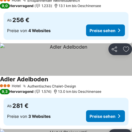
Hotel
Entspannender Wellnessbereich
3 Sterne
9,0
Hervorragend
1.233
13.1 km bis Oeschinensee
256 €
Ab
Preise von
4 Websites
Preise sehen
Teilen
Zu
Adler Adelboden
Hotel
Authentisches Chalet-Design
3 Sterne
9,3
Hervorragend
1.574
13.0 km bis Oeschinensee
281 €
Ab
Preise von
3 Websites
Preise sehen