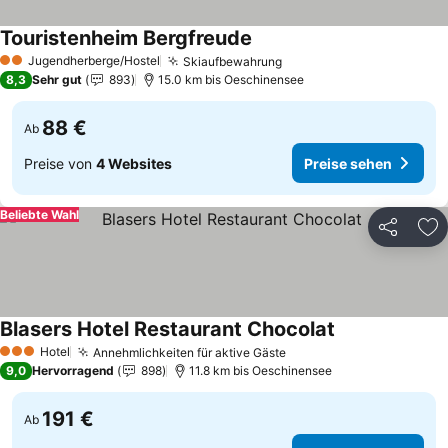
Touristenheim Bergfreude
Jugendherberge/Hostel
Skiaufbewahrung
2 Sterne
8,3
Sehr gut
893
15.0 km bis Oeschinensee
88 €
Ab
Preise von
4 Websites
Preise sehen
Beliebte Wahl
Teilen
Zu
Blasers Hotel Restaurant Chocolat
Hotel
Annehmlichkeiten für aktive Gäste
3 Sterne
9,0
Hervorragend
898
11.8 km bis Oeschinensee
191 €
Ab