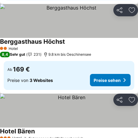
Teilen
Zu
Berggasthaus Höchst
Hotel
2 Sterne
8,4
Sehr gut
231
9.8 km bis Oeschinensee
169 €
Ab
Preise von
3 Websites
Preise sehen
Teilen
Zu
Hotel Bären