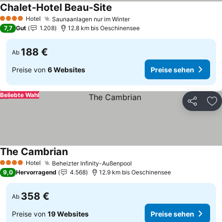
Chalet-Hotel Beau-Site
Hotel
Saunaanlagen nur im Winter
4 Sterne
7,7
Gut
1.208
12.8 km bis Oeschinensee
188 €
Ab
Preise von
6 Websites
Preise sehen
Beliebte Wahl
Teilen
Zu
The Cambrian
Hotel
Beheizter Infinity-Außenpool
4 Sterne
9,0
Hervorragend
4.568
12.9 km bis Oeschinensee
358 €
Ab
Preise von
19 Websites
Preise sehen