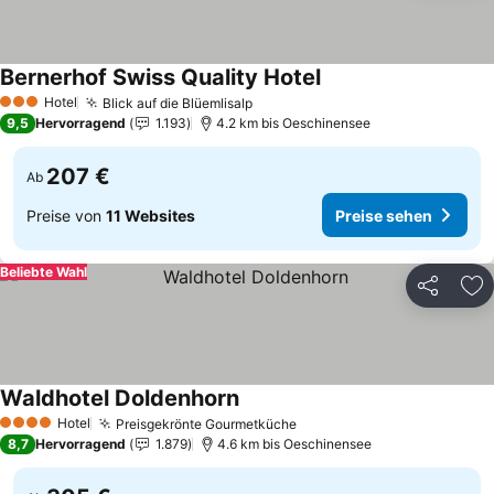
Bernerhof Swiss Quality Hotel
Hotel
Blick auf die Blüemlisalp
3 Sterne
9,5
Hervorragend
1.193
4.2 km bis Oeschinensee
207 €
Ab
Preise von
11 Websites
Preise sehen
Beliebte Wahl
Teilen
Zu
Waldhotel Doldenhorn
Hotel
Preisgekrönte Gourmetküche
4 Sterne
8,7
Hervorragend
1.879
4.6 km bis Oeschinensee