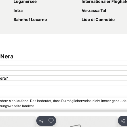
Luganersee
Internationaler Flughafen Mailand Malpensa „Si
Intra
Verzasca Tal
Bahnhof Locarno
Lido di Cannobio
 Nera
Nera?
ändern sich laufend. Das bedeutet, dass Du möglicherweise nicht immer genau da
chungswebsite landest.
g
inzufügen
Zu Favoriten hinzufügen
Teilen
Tei