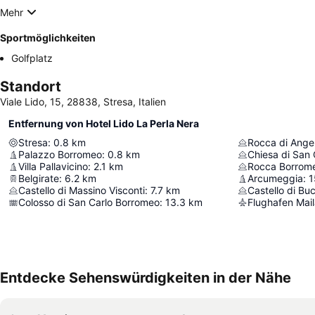
Mehr
Sportmöglichkeiten
Golfplatz
Standort
Viale Lido, 15, 28838, Stresa, Italien
Entfernung von Hotel Lido La Perla Nera
Stresa
:
0.8
km
Rocca di Ange
Palazzo Borromeo
:
0.8
km
Chiesa di San 
Villa Pallavicino
:
2.1
km
Rocca Borrome
Belgirate
:
6.2
km
Arcumeggia
:
1
Castello di Massino Visconti
:
7.7
km
Castello di Bu
Colosso di San Carlo Borromeo
:
13.3
km
Flughafen Mai
Entdecke Sehenswürdigkeiten in der Nähe