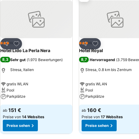
Zu Favoriten hinzufügen
Zu Favoriten hinzuf
Hotel
Hotel
3 Sterne
3 Sterne
Teilen
Teilen
Hotel Lido La Perla Nera
Hotel Royal
8,3
8,7
Sehr gut
(
1.970 Bewertungen
)
Hervorragend
(
3.759 Bewe
Stresa, Italien
Stresa, 0.8 km bis Zentrum
gratis WLAN
gratis WLAN
Pool
Pool
Parkplätze
Parkplätze
Preise sehen
Preise sehen
151 €
160 €
ab
ab
Preise von
14 Websites
Preise von
17 Websites
Preise sehen
Preise sehen