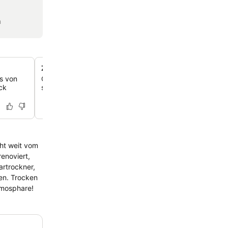
n
Zugang zum Golfplatz vor Ort
as von
Gestalte deinen Aufenthalt aktiv mit Zugang zu einem Go
ck
sich innerhalb von 3 km vom Hotel befindet.
cht weit vom
enoviert,
artrockner,
en. Trocken
tmosphare!