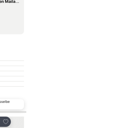
lvio Berlusconi“
sselbe
Beliebte Wahl
Zu Favoriten hinzufügen
Zu Favoriten hinzu
len
Teilen