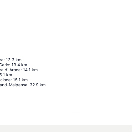
ra
:
13.3
km
Carlo
:
13.4
km
a di Arona
:
14.1
km
5.1
km
ccione
:
15.1
km
land-Malpensa
:
32.9
km
Karte vergrößern