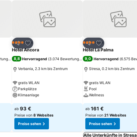
ügen
Zu Favoriten hinzufügen
Zu Favoriten hinz
Hotel
Hotel
4 Sterne
4 Sterne
Teilen
Teilen
Hotel Ancora
Hotel La Palma
8,8
9,0
rtungen
)
Hervorragend
(
3.074 Bewertungen
)
Hervorragend
(
6.575 Be
Verbania, 2.3 km bis Zentrum
Stresa, 0.2 km bis Zentrum
gratis WLAN
gratis WLAN
Parkplätze
Pool
Klimaanlage
Wellness
Preise sehen
Preise sehen
93 €
161 €
ab
ab
Preise von
8 Websites
Preise von
21 Websites
Preise sehen
Preise sehen
Alle Unterkünfte in Stres