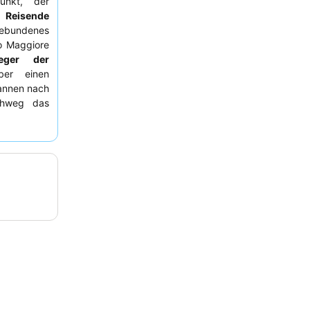
punkt, der
 Reisende
gebundenes
o Maggiore
leger der
ber einen
pannen nach
chweg das
wertige,
ruhigeren