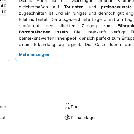
Dieses Hotel ist ein vielseitiger urbaner Knoten
4
%
gleichermaßen auf
Touristen
und
preisbewusste
1
%
zugeschnitten ist und ein ruhiges und dennoch gut an
Erlebnis bietet. Die ausgezeichnete Lage direkt am Lag
ermöglicht den direkten Zugang zum
Fähran
Borromäischen Inseln
. Die Unterkunft verfügt ü
bemerkenswerten
Innenpool
, der sich perfekt zum Ents
einem Erkundungstag eignet. Die Gäste loben dur
außergewöhnliche Personal und das hoch
Mehr anzeigen
abwechslungsreiche
Frühstücksbuffet
. Für einen 
Aufenthalt wählen Sie ein Zimmer mit Gartenblick.
mer
Pool
ubt
Klimaanlage