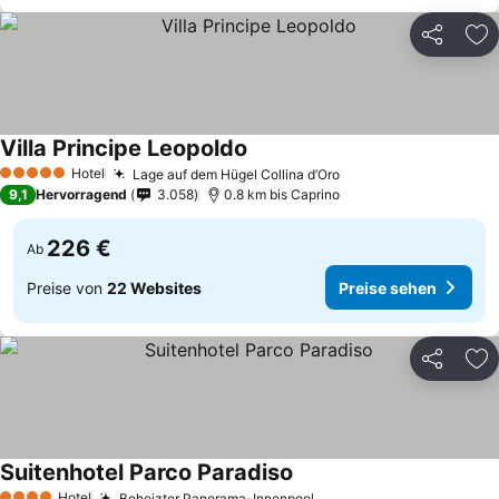
Teilen
Zu
Villa Principe Leopoldo
Hotel
Lage auf dem Hügel Collina d’Oro
5 Sterne
9,1
Hervorragend
3.058
0.8 km bis Caprino
226 €
Ab
Preise von
22 Websites
Preise sehen
Teilen
Zu
Suitenhotel Parco Paradiso
Hotel
Beheizter Panorama-Innenpool