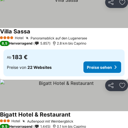
Teilen
Zu
Villa Sassa
Hotel
Panoramablick auf den Luganersee
4 Sterne
8,5
Hervorragend
5.857
2.8 km bis Caprino
183 €
Ab
Preise von
22 Websites
Preise sehen
Teilen
Zu
Bigatt Hotel & Restaurant
Hotel
Außenpool mit Weinbergblick
3 Sterne
9,5
Hervorragend
1.445
0.1 km bis Caprino