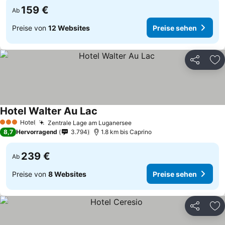
159 €
Ab
Preise von
12 Websites
Preise sehen
Teilen
Zu
Hotel Walter Au Lac
Hotel
Zentrale Lage am Luganersee
3 Sterne
8,7
Hervorragend
3.794
1.8 km bis Caprino
239 €
Ab
Preise von
8 Websites
Preise sehen
Teilen
Zu