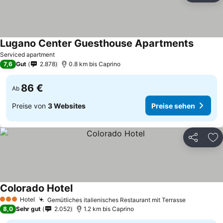
Lugano Center Guesthouse Apartments
Serviced apartment
7,6
Gut
2.878
0.8 km bis Caprino
86 €
Ab
Preise von
3 Websites
Preise sehen
Teilen
Zu
Colorado Hotel
Hotel
Gemütliches italienisches Restaurant mit Terrasse
3 Sterne
8,0
Sehr gut
2.052
1.2 km bis Caprino