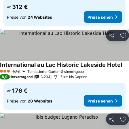
312 €
Ab
Preise von
24 Websites
Preise sehen
Teilen
Zu
International au Lac Historic Lakeside Hotel
Hotel
Terrassierter Garten-Swimmingpool
3 Sterne
8,9
Hervorragend
3.234
1.5 km bis Caprino
176 €
Ab
Preise von
20 Websites
Preise sehen
Teilen
Zu