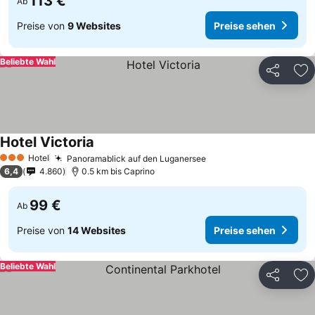
113 €
Ab
Preise von
9 Websites
Preise sehen
Beliebte Wahl
Teilen
Zu
Hotel Victoria
Hotel
Panoramablick auf den Luganersee
3 Sterne
6,4
4.860
0.5 km bis Caprino
99 €
Ab
Preise von
14 Websites
Preise sehen
Beliebte Wahl
Teilen
Zu