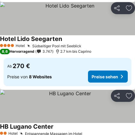
Teilen
Zu
Hotel Lido Seegarten
Hotel
Südseitiger Pool mit Seeblick
4 Sterne
8,6
Hervorragend
3.747
2.7 km bis Caprino
270 €
Ab
Preise von
8 Websites
Preise sehen
Teilen
Zu
HB Lugano Center
Hotel
Entspannende Massagen im Hotel