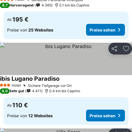
4 Sterne
8,7
Hervorragend
4.365
0.1 km bis Caprino
195 €
Ab
Preise von
25 Websites
Preise sehen
Teilen
Zu
ibis Lugano Paradiso
Hotel
Sichere Tiefgarage vor Ort
3 Sterne
8,0
Sehr gut
4.411
0.4 km bis Caprino
110 €
Ab
Preise von
12 Websites
Preise sehen