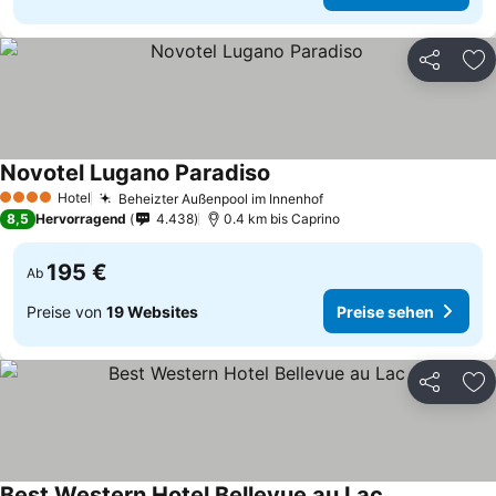
Teilen
Zu
Novotel Lugano Paradiso
Hotel
Beheizter Außenpool im Innenhof
4 Sterne
8,5
Hervorragend
4.438
0.4 km bis Caprino
195 €
Ab
Preise von
19 Websites
Preise sehen
Teilen
Zu
Best Western Hotel Bellevue au Lac