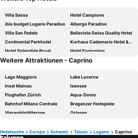
Villa Sassa
Hotel Campione
ibis budget Lugano Paradiso
Albergo Paradiso
Villa San Fedele
Bellavista Swiss Quality Hotel
Continental Parkhotel
Kurhaus Cademario Hotel & Spa
Hotel Splendide Royal
Hotel Funicolare
Weitere Attraktionen - Caprino
Parco San Marco Lifestyle Beach Resort
Hotel Lenno
Park Hotel Principe
Hotel Europa
Lago Maggiore
Lake Lucerne
UNAHOTELS Varese
Hotel Internazionale Luino
Insel Mainau
Iseosee
International au Lac Historic Lakeside Hotel
Sheraton Lake Como Hotel
Flughafen Zürich
Aqua-Dome
Caroline Hotel
Villa d'Este
Bahnhof Milano Centrale
Bregenzer Festspiele
Hotel De La Paix
Relais Villa Porta
Vierwaldstättersee
Ortasee
Hotel Delfino Lugano
Hotel Montegrino Lakeview
Arena di Verona
Kalterer See
Mandarin Oriental, Lago di Como
Villa Belvedere Como Lake Relais
Gardaland
Luganersee
Hotel Corte Santa Libera
Suitenhotel Parco Paradiso
Hotelsuche
Europa
Schweiz
Tessin
Lugano
Caprino