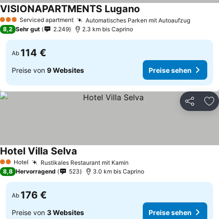
VISIONAPARTMENTS Lugano
Serviced apartment
Automatisches Parken mit Autoaufzug
3 Sterne
8,2
Sehr gut
2.249
2.3 km bis Caprino
114 €
Ab
Preise von
9 Websites
Preise sehen
Teilen
Zu
Hotel Villa Selva
Hotel
Rustikales Restaurant mit Kamin
2 Sterne
8,8
Hervorragend
523
3.0 km bis Caprino
176 €
Ab
Preise von
3 Websites
Preise sehen