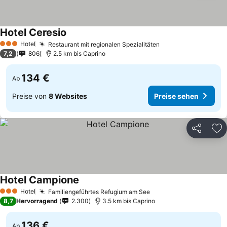
Hotel Ceresio
Hotel
Restaurant mit regionalen Spezialitäten
3 Sterne
7,2
806
2.5 km bis Caprino
134 €
Ab
Preise von
8 Websites
Preise sehen
Teilen
Zu
Hotel Campione
Hotel
Familiengeführtes Refugium am See
3 Sterne
8,7
Hervorragend
2.300
3.5 km bis Caprino
136 €
Ab