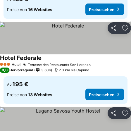
Preise von
16 Websites
Preise sehen
Teilen
Zu
Hotel Federale
Hotel
Terrasse des Restaurants San Lorenzo
3 Sterne
9,0
Hervorragend
3.606
2.0 km bis Caprino
195 €
Ab
Preise von
13 Websites
Preise sehen
Teilen
Zu