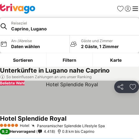
Favoriten
Einlog
Me
Reiseziel
Caprino, Lugano
An-/Abreise
Gäste und Zimmer
Daten wählen
2 Gäste, 1 Zimmer
Sortieren
Filtern
Karte
Unterkünfte in Lugano nahe Caprino
So beeinflussen Zahlungen an uns unser Ranking
Beliebte Wahl
Teilen
Zu
Hotel Splendide Royal
Hotel
Panoramischer Splendide Lifestyle Spa
5 Sterne
9,2
Hervorragend
4.418
0.8 km bis Caprino