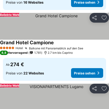
Preise von
16 Websites
Preise sehen
Beliebte Wahl
Teilen
Zu
Grand Hotel Campione
Hotel
Balkone mit Panoramablick auf den See
5 Sterne
8,8
Hervorragend
1.781
2.7 km bis Caprino
274 €
Ab
Preise von
22 Websites
Preise sehen
Beliebte Wahl
Teilen
Zu