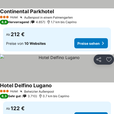
Continental Parkhotel
Hotel
Außenpool in einem Palmengarten
3 Sterne
8,8
Hervorragend
4.657
1.7 km bis Caprino
212 €
Ab
Preise von
10 Websites
Preise sehen
Teilen
Zu
Hotel Delfino Lugano
Hotel
Beheizter Außenpool
3 Sterne
8,3
Sehr gut
3.710
0.7 km bis Caprino
122 €
Ab