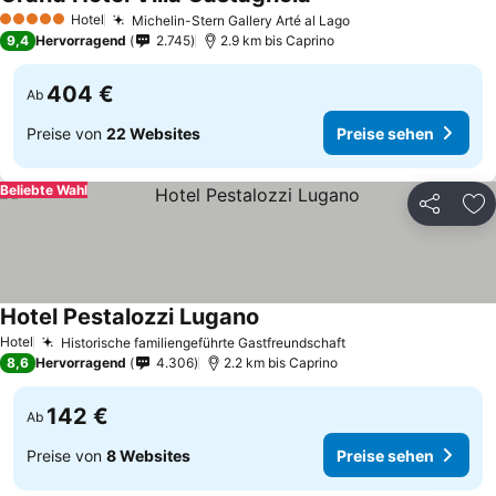
Hotel
Michelin-Stern Gallery Arté al Lago
5 Sterne
9,4
Hervorragend
2.745
2.9 km bis Caprino
404 €
Ab
Preise von
22 Websites
Preise sehen
Beliebte Wahl
Teilen
Zu
Hotel Pestalozzi Lugano
Hotel
Historische familiengeführte Gastfreundschaft
8,6
Hervorragend
4.306
2.2 km bis Caprino
142 €
Ab
Preise von
8 Websites
Preise sehen