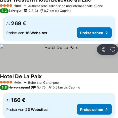
Hotel
Authentische italienische und internationale Küche
4 Sterne
8,2
Sehr gut
2.213
0.7 km bis Caprino
269 €
Ab
Preise von
16 Websites
Preise sehen
Teilen
Zu
Hotel De La Paix
Hotel
Beheizter Gartenpool
4 Sterne
8,8
Hervorragend
5.475
0.5 km bis Caprino
166 €
Ab
Preise von
23 Websites
Preise sehen