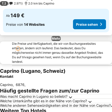
2 Sterne
7,2
2.971
2.0 km bis Caprino
149 €
Ab
Preise von
14 Websites
Preise sehen
Mehr
Die Preise und Verfügbarkeit, die wir von Buchungswebsites
erhalten, ändern sich laufend. Das bedeutet, dass Du
möglicherweise nicht immer genau dasselbe Angebot findest, das
Du auf trivago gesehen hast, wenn Du auf der Buchungswebsite
landest.
Caprino (Lugano, Schweiz)
Kontakt
Caprino
,
6876
,
Häufig gestellte Fragen zum/zur Caprino
Was macht Caprino in Lugano so beliebt?
Welche Unterkünfte gibt es in der Nähe von Caprino?
Welche anderen Sehenswürdigkeiten sind in der Nähe von Caprino?
Weitere Top Hotels