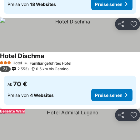
Preise von
18 Websites
Preise sehen
Teilen
Zu
Hotel Dischma
Hotel
Familiär geführtes Hotel
3 Sterne
7,1
2.553
0.5 km bis Caprino
70 €
Ab
Preise von
4 Websites
Preise sehen
Beliebte Wahl
Teilen
Zu