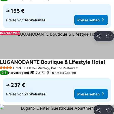
155 €
Ab
Preise von
14 Websites
Preise sehen
Beliebte Wahl
Teilen
Zu
LUGANODANTE Boutique & Lifestyle Hotel
Hotel
Flamel Mixology Bar und Restaurant
4 Sterne
9,5
Hervorragend
7.217
1.9 km bis Caprino
237 €
Ab
Preise von
21 Websites
Preise sehen
Teilen
Zu