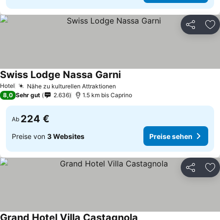
Teilen
Zu
Swiss Lodge Nassa Garni
Hotel
Nähe zu kulturellen Attraktionen
8,0
Sehr gut
2.636
1.5 km bis Caprino
224 €
Ab
Preise von
3 Websites
Preise sehen
Teilen
Zu
Grand Hotel Villa Castagnola