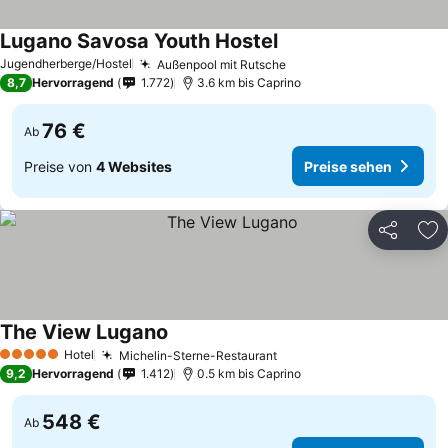
Lugano Savosa Youth Hostel
Jugendherberge/Hostel
Außenpool mit Rutsche
8,7
Hervorragend
1.772
3.6 km bis Caprino
76 €
Ab
Preise von
4 Websites
Preise sehen
Teilen
Zu
The View Lugano
Hotel
Michelin-Sterne-Restaurant
5 Sterne
9,2
Hervorragend
1.412
0.5 km bis Caprino
548 €
Ab