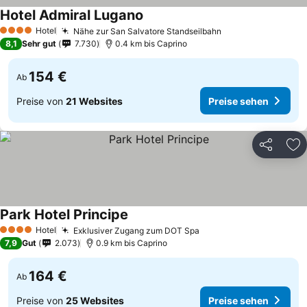
Hotel Admiral Lugano
Hotel
Nähe zur San Salvatore Standseilbahn
4 Sterne
8,1
Sehr gut
7.730
0.4 km bis Caprino
154 €
Ab
Preise von
21 Websites
Preise sehen
Teilen
Zu
Park Hotel Principe
Hotel
Exklusiver Zugang zum DOT Spa
4 Sterne
7,9
Gut
2.073
0.9 km bis Caprino
164 €
Ab
Preise von
25 Websites
Preise sehen