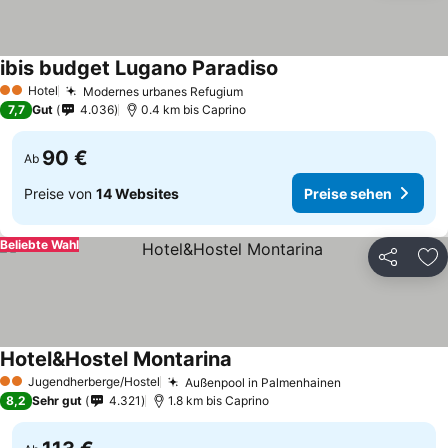
ibis budget Lugano Paradiso
Hotel
Modernes urbanes Refugium
2 Sterne
7,7
Gut
4.036
0.4 km bis Caprino
90 €
Ab
Preise von
14 Websites
Preise sehen
Beliebte Wahl
Teilen
Zu
Hotel&Hostel Montarina
Jugendherberge/Hostel
Außenpool in Palmenhainen
2 Sterne
8,2
Sehr gut
4.321
1.8 km bis Caprino