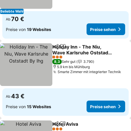
Beliebte Wahl
70 €
Ab
Preise von
19 Websites
Preise sehen
Holiday Inn - The Niu,
Teilen
Zu Favoriten hinzufügen
Wave Karlsruhe Oststadt
By Ihg
3 Sterne
8,3
Sehr gut
3.790
5.9 km bis Mühlburg
Smarte Zimmer mit integrierter Technik
43 €
Ab
Preise von
15 Websites
Preise sehen
Hotel Aviva
Teilen
Zu Favoriten hinzufügen