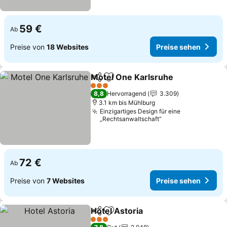
59 €
Ab
Preise von
18 Websites
Preise sehen
Motel One Karlsruhe
Teilen
Zu Favoriten hinzufügen
3 Sterne
8,8
Hervorragend
3.309
3.1 km bis Mühlburg
Einzigartiges Design für eine
„Rechtsanwaltschaft“
72 €
Ab
Preise von
7 Websites
Preise sehen
Hotel Astoria
Teilen
Zu Favoriten hinzufügen
3 Sterne