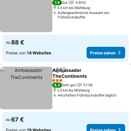
3 Sterne
7,9
Gut
4.810
3.5 km bis Mühlburg
Außergewöhnliche Auswahl am
Frühstücksbuffet
88 €
Ab
Preise von
14 Websites
Preise sehen
Ambassador
Teilen
Zu Favoriten hinzufügen
TheContinents
3 Sterne
8,3
Sehr gut
5.116
2.5 km bis Mühlburg
Herzhaftes Frühstücksbuffet täglich
67 €
Ab
Preise von
19 Websites
Preise sehen