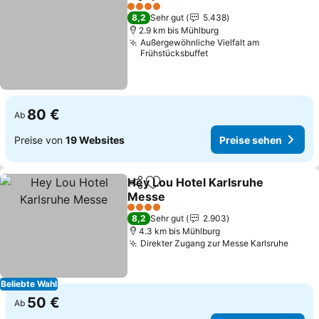
Teilen
Zu Favoriten hinzufügen
4 Sterne
8,2
Sehr gut
5.438
2.9 km bis Mühlburg
Außergewöhnliche Vielfalt am
Frühstücksbuffet
80 €
Ab
Preise von
19 Websites
Preise sehen
Hey Lou Hotel Karlsruhe
Teilen
Zu Favoriten hinzufügen
Messe
4 Sterne
8,2
Sehr gut
2.903
4.3 km bis Mühlburg
Direkter Zugang zur Messe Karlsruhe
Beliebte Wahl
50 €
Ab