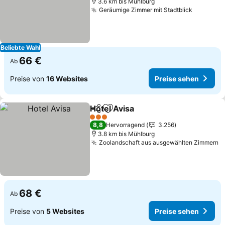
3.6 km bis Mühlburg
Geräumige Zimmer mit Stadtblick
Beliebte Wahl
66 €
Ab
Preise von
16 Websites
Preise sehen
Hotel Avisa
Teilen
Zu Favoriten hinzufügen
3 Sterne
8,8
Hervorragend
3.256
3.8 km bis Mühlburg
Zoolandschaft aus ausgewählten Zimmern
68 €
Ab
Preise von
5 Websites
Preise sehen