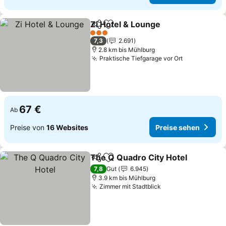
Zi Hotel & Lounge
Teilen
Zu Favoriten hinzufügen
3 Sterne
7,3
2.691
2.8 km bis Mühlburg
Praktische Tiefgarage vor Ort
67 €
Ab
Preise von
16 Websites
Preise sehen
The Q Quadro City Hotel
Teilen
Zu Favoriten hinzufügen
7,8
Gut
6.945
3.9 km bis Mühlburg
Zimmer mit Stadtblick