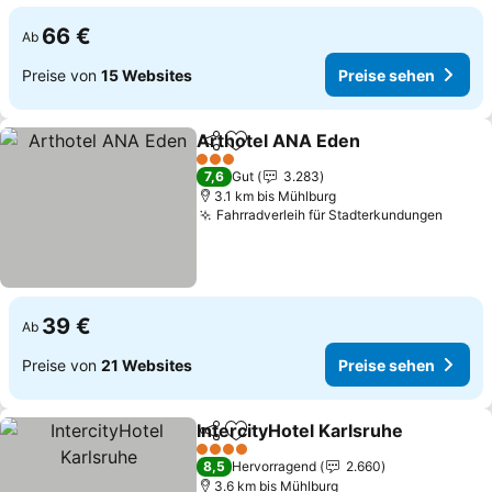
66 €
Ab
Preise von
15 Websites
Preise sehen
Arthotel ANA Eden
Teilen
Zu Favoriten hinzufügen
3 Sterne
7,6
Gut
3.283
3.1 km bis Mühlburg
Fahrradverleih für Stadterkundungen
39 €
Ab
Preise von
21 Websites
Preise sehen
IntercityHotel Karlsruhe
Teilen
Zu Favoriten hinzufügen
4 Sterne
8,5
Hervorragend
2.660
3.6 km bis Mühlburg