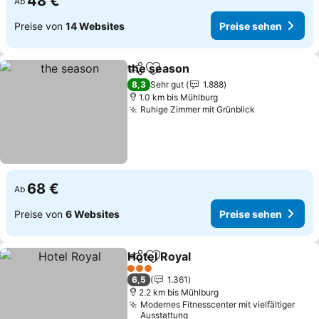
48 €
Ab
Preise von
14 Websites
Preise sehen
the season
Teilen
Zu Favoriten hinzufügen
8,3
Sehr gut
1.888
1.0 km bis Mühlburg
Ruhige Zimmer mit Grünblick
68 €
Ab
Preise von
6 Websites
Preise sehen
Hotel Royal
Teilen
Zu Favoriten hinzufügen
3 Sterne
6,5
1.361
2.2 km bis Mühlburg
Modernes Fitnesscenter mit vielfältiger
Ausstattung