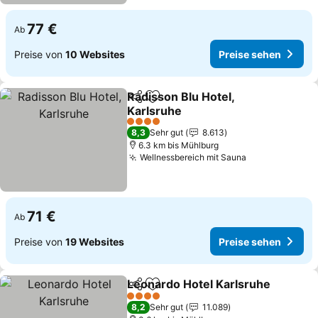
77 €
Ab
Preise von
10 Websites
Preise sehen
Radisson Blu Hotel,
Teilen
Zu Favoriten hinzufügen
Karlsruhe
4 Sterne
8,3
Sehr gut
8.613
6.3 km bis Mühlburg
Wellnessbereich mit Sauna
71 €
Ab
Preise von
19 Websites
Preise sehen
Leonardo Hotel Karlsruhe
Teilen
Zu Favoriten hinzufügen
4 Sterne
8,2
Sehr gut
11.089