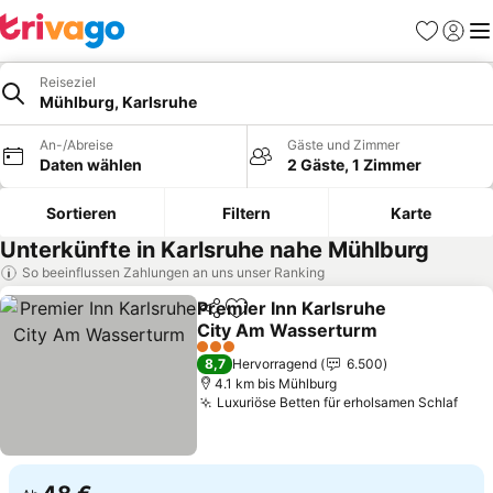
Favoriten
Einlog
Me
Reiseziel
Mühlburg, Karlsruhe
An-/Abreise
Gäste und Zimmer
Daten wählen
2 Gäste, 1 Zimmer
Sortieren
Filtern
Karte
Unterkünfte in Karlsruhe nahe Mühlburg
So beeinflussen Zahlungen an uns unser Ranking
Premier Inn Karlsruhe
Teilen
Zu Favoriten hinzufügen
City Am Wasserturm
3 Sterne
8,7
Hervorragend
6.500
4.1 km bis Mühlburg
Luxuriöse Betten für erholsamen Schlaf