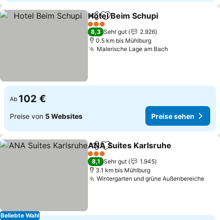
Hotel Beim Schupi
Teilen
Zu Favoriten hinzufügen
3 Sterne
8,3
Sehr gut
2.926
0.5 km bis Mühlburg
Malerische Lage am Bach
102 €
Ab
Preise von
5 Websites
Preise sehen
ANA Suites Karlsruhe
Teilen
Zu Favoriten hinzufügen
3 Sterne
8,1
Sehr gut
1.945
3.1 km bis Mühlburg
Wintergarten und grüne Außenbereiche
Beliebte Wahl