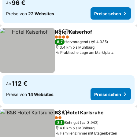
96 €
Ab
Preise von
22 Websites
Preise sehen
Hotel Kaiserhof
Teilen
Zu Favoriten hinzufügen
4 Sterne
8,7
Hervorragend
4.335
3.4 km bis Mühlburg
Praktische Lage am Marktplatz
112 €
Ab
Preise von
14 Websites
Preise sehen
B&B Hotel Karlsruhe
Teilen
Zu Favoriten hinzufügen
2 Sterne
8,1
Sehr gut
3.942
4.0 km bis Mühlburg
Familienzimmer mit Etagenbetten