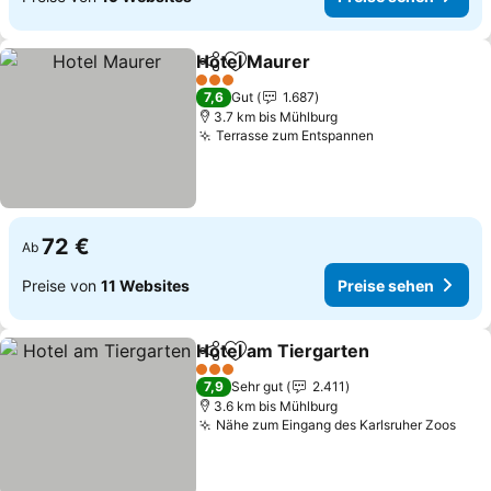
Hotel Maurer
Teilen
Zu Favoriten hinzufügen
3 Sterne
7,6
Gut
1.687
3.7 km bis Mühlburg
Terrasse zum Entspannen
72 €
Ab
Preise von
11 Websites
Preise sehen
Hotel am Tiergarten
Teilen
Zu Favoriten hinzufügen
3 Sterne
7,9
Sehr gut
2.411
3.6 km bis Mühlburg
Nähe zum Eingang des Karlsruher Zoos