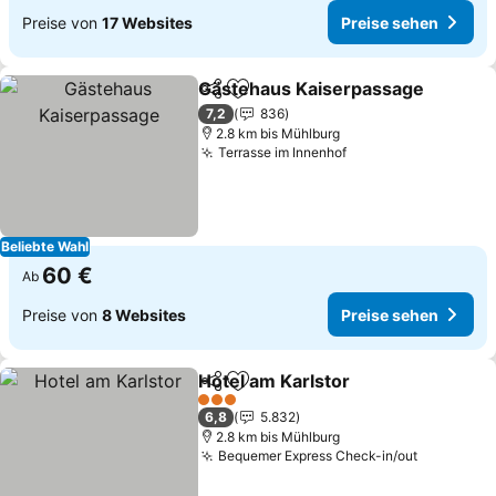
Preise von
17 Websites
Preise sehen
Gästehaus Kaiserpassage
Teilen
Zu Favoriten hinzufügen
7,2
836
2.8 km bis Mühlburg
Terrasse im Innenhof
Beliebte Wahl
60 €
Ab
Preise von
8 Websites
Preise sehen
Hotel am Karlstor
Teilen
Zu Favoriten hinzufügen
3 Sterne
6,8
5.832
2.8 km bis Mühlburg
Bequemer Express Check-in/out