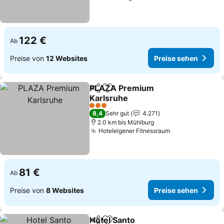
122 €
Ab
Preise von
12 Websites
Preise sehen
PLAZA Premium
Teilen
Zu Favoriten hinzufügen
Karlsruhe
3 Sterne
8,4
Sehr gut
4.271
2.0 km bis Mühlburg
Hoteleigener Fitnessraum
81 €
Ab
Preise von
8 Websites
Preise sehen
Hotel Santo