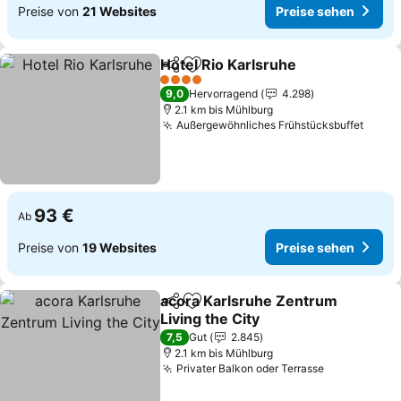
Preise von
21 Websites
Preise sehen
Hotel Rio Karlsruhe
Teilen
Zu Favoriten hinzufügen
4 Sterne
9,0
Hervorragend
4.298
2.1 km bis Mühlburg
Außergewöhnliches Frühstücksbuffet
93 €
Ab
Preise von
19 Websites
Preise sehen
acora Karlsruhe Zentrum
Teilen
Zu Favoriten hinzufügen
Living the City
7,5
Gut
2.845
2.1 km bis Mühlburg
Privater Balkon oder Terrasse