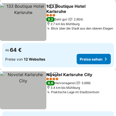
133 Boutique Hotel
Teilen
Zu Favoriten hinzufügen
Karlsruhe
3 Sterne
8,2
Sehr gut
2.954
2.7 km bis Mühlburg
Blick über die Stadt aus den oberen Etagen
64 €
Ab
Preise von
12 Websites
Preise sehen
Novotel Karlsruhe City
Teilen
Zu Favoriten hinzufügen
4 Sterne
8,8
Hervorragend
5.699
3.4 km bis Mühlburg
Praktische Lage im Stadtzentrum