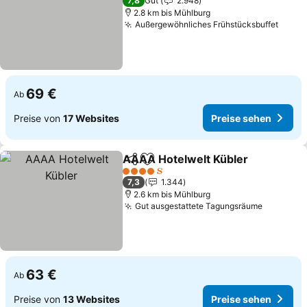
7,8
Gut
2.948
2.8 km bis Mühlburg
Außergewöhnliches Frühstücksbuffet
69 €
Ab
Preise von
17 Websites
Preise sehen
AAAA Hotelwelt Kübler
Teilen
Zu Favoriten hinzufügen
4 Sterne
7,3
1.344
2.6 km bis Mühlburg
Gut ausgestattete Tagungsräume
63 €
Ab
Preise von
13 Websites
Preise sehen