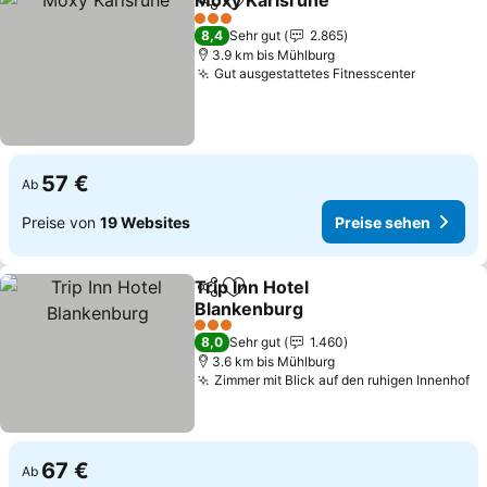
Moxy Karlsruhe
Teilen
Zu Favoriten hinzufügen
3 Sterne
8,4
Sehr gut
2.865
3.9 km bis Mühlburg
Gut ausgestattetes Fitnesscenter
57 €
Ab
Preise von
19 Websites
Preise sehen
Trip Inn Hotel
Teilen
Zu Favoriten hinzufügen
Blankenburg
3 Sterne
8,0
Sehr gut
1.460
3.6 km bis Mühlburg
Zimmer mit Blick auf den ruhigen Innenhof
67 €
Ab