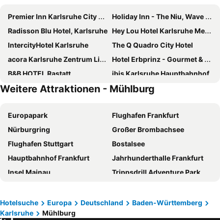
Premier Inn Karlsruhe City Am Wasserturm
Holiday Inn - The Niu, Wave Karlsruhe Oststadt By Ihg
Radisson Blu Hotel, Karlsruhe
Hey Lou Hotel Karlsruhe Messe
IntercityHotel Karlsruhe
The Q Quadro City Hotel
acora Karlsruhe Zentrum Living the City
Hotel Erbprinz - Gourmet & Spa
B&B HOTEL Rastatt
ibis Karlsruhe Hauptbahnhof
Weitere Attraktionen - Mühlburg
Hotel Santo
Hotel Krone
Leonardo Hotel Karlsruhe
Schlosshotel Karlsruhe
Europapark
Flughafen Frankfurt
Hotel Watthalden
Motel One Karlsruhe
Nürburgring
Großer Brombachsee
Moxy Karlsruhe
Novotel Karlsruhe City
Flughafen Stuttgart
Bostalsee
Arthotel ANA Eden
Hotel Kaiserhof
Hauptbahnhof Frankfurt
Jahrhunderthalle Frankfurt
Hotel am Karlstor
B&B Hotel Karlsruhe
Insel Mainau
Trippsdrill Adventure Park
Hotel Astoria
Zi Hotel & Lounge
Stuttgart Hauptbahnhof
Flughafen Zürich
Hotel Der Blaue Reiter
PLAZA INN Karlsruhe Nord
Messe Frankfurt
Wilhelma
Holiday Inn Express Karlsruhe - City Park by IHG
ibis Styles Karlsruhe Ettlingen
Hotelsuche
Europa
Deutschland
Baden-Württemberg
Karlsruhe
Mühlburg
Ahrweiler
Hanns-Martin-Schleyer-Halle
Hotel Aviva
Trip Inn Hotel Blankenburg