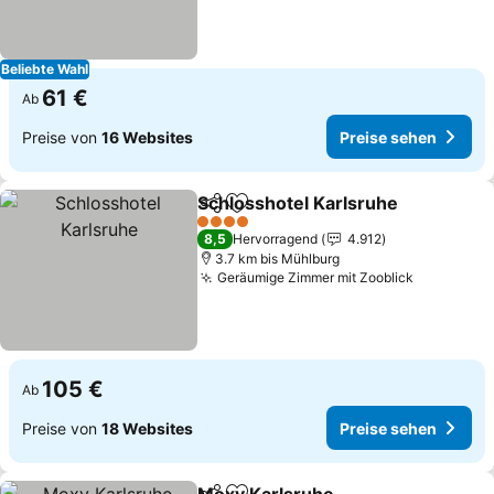
Beliebte Wahl
61 €
Ab
Preise von
16 Websites
Preise sehen
Schlosshotel Karlsruhe
Teilen
Zu Favoriten hinzufügen
4 Sterne
8,5
Hervorragend
4.912
3.7 km bis Mühlburg
Geräumige Zimmer mit Zooblick
105 €
Ab
Preise von
18 Websites
Preise sehen