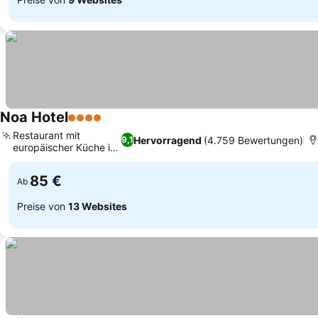
Noa Hotel
4 Sterne
Preise sehen
Restaurant mit
Hervorragend
(4.759 Bewertungen)
9,1
europäischer Küche im
Preise sehen
Hotel
85 €
Ab
Preise von
13 Websites