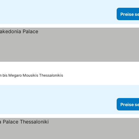
Preise s
m bis Megaro Mousikis Thessalonikis
Preise s