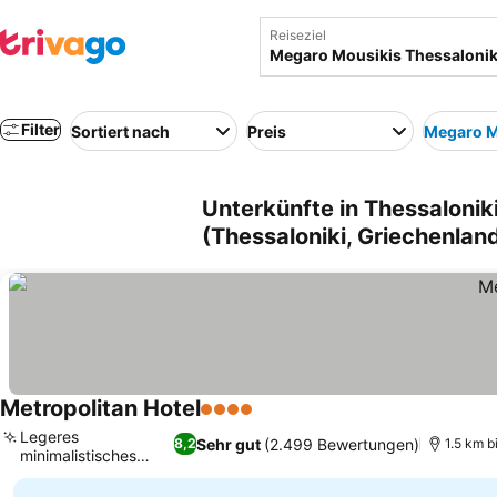
Reiseziel
Filter
Sortiert nach
Preis
Megaro M
Unterkünfte in Thessalonik
(Thessaloniki, Griechenlan
Metropolitan Hotel
4 Sterne
Preise sehen
Legeres
Sehr gut
(2.499 Bewertungen)
8,2
1.5 km b
minimalistisches
Preise sehen
Restaurant