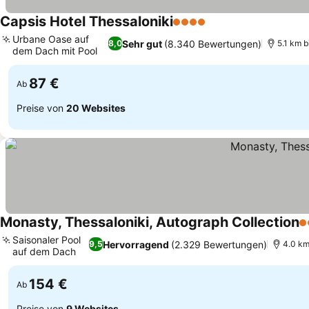
Capsis Hotel Thessaloniki
4 Sterne
Preise sehen
Urbane Oase auf
Sehr gut
(8.340 Bewertungen)
8,0
5.1 km 
dem Dach mit Pool
Preise sehen
87 €
Ab
Preise von
20 Websites
Monasty, Thessaloniki, Autograph Collection
5
Saisonaler Pool
Hervorragend
(2.329 Bewertungen)
9,5
4.0 km
auf dem Dach
Preise sehen
154 €
Ab
Preise von
9 Websites