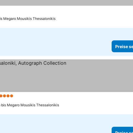
bis Megaro Mousikis Thessalonikis
Preise s
 Sterne
Preise sehen
 bis Megaro Mousikis Thessalonikis
Preise s