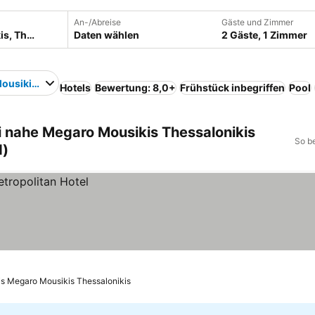
An-/Abreise
Gäste und Zimmer
Daten wählen
2 Gäste, 1 Zimmer
ousikis Thessalonikis
Hotels
Bewertung: 8,0+
Frühstück inbegriffen
Pool
i nahe Megaro Mousikis Thessalonikis
So b
d)
is Megaro Mousikis Thessalonikis