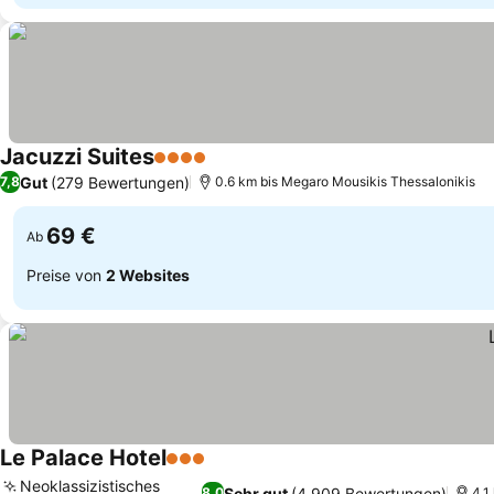
Jacuzzi Suites
4 Sterne
Preise sehen
Gut
(279 Bewertungen)
7,8
0.6 km bis Megaro Mousikis Thessalonikis
69 €
Ab
Preise von
2 Websites
Le Palace Hotel
3 Sterne
Preise sehen
Neoklassizistisches
Sehr gut
(4.909 Bewertungen)
8,0
4.1