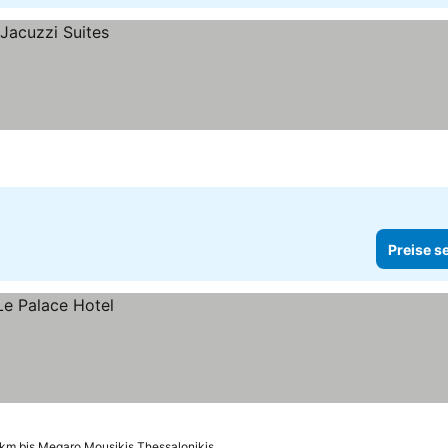
Preise s
 km bis Megaro Mousikis Thessalonikis