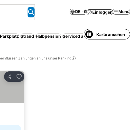
DE · €
Menü
Einloggen
Karte ansehen
Parkplatz
Strand
Halbpension
Serviced apartment
Kostenlose S
eeinflussen Zahlungen an uns unser Ranking
Zu Favoriten hinzufügen
Teilen