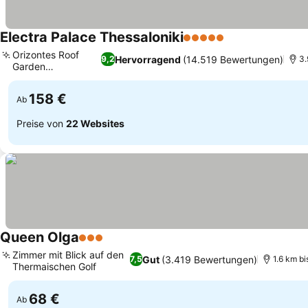
Electra Palace Thessaloniki
5 Sterne
Preise sehen
Orizontes Roof
Hervorragend
(14.519 Bewertungen)
9,2
3.
Garden
Preise sehen
Gastronomie
158 €
Ab
Preise von
22 Websites
Queen Olga
3 Sterne
Preise sehen
Zimmer mit Blick auf den
Gut
(3.419 Bewertungen)
7,5
1.6 km b
Thermaischen Golf
Preise sehen
68 €
Ab