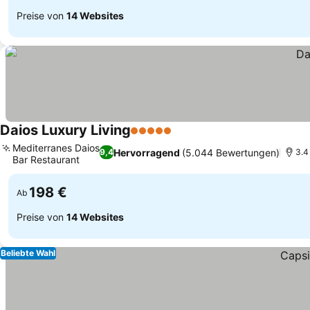
Preise von
14 Websites
Daios Luxury Living
5 Sterne
Preise sehen
Mediterranes Daios
Hervorragend
(5.044 Bewertungen)
9,4
3.4
Bar Restaurant
Preise sehen
198 €
Ab
Preise von
14 Websites
Beliebte Wahl