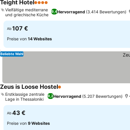
Teight Hotel
4 Sterne
Preise sehen
Vielfältige mediterrane
Hervorragend
(3.414 Bewertungen)
9,4
und griechische Küche
Preise sehen
107 €
Ab
Preise von
14 Websites
Beliebte Wahl
Zeus is Loose Hostel
1 Sterne
Preise sehen
Erstklassige zentrale
Hervorragend
(5.207 Bewertungen)
9,2
Lage in Thessaloniki
Preise sehen
43 €
Ab
Preise von
9 Websites