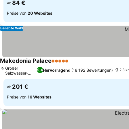
84 €
Ab
Preise von
20 Websites
Beliebte Wahl
Makedonia Palace
5 Sterne
Preise sehen
Großer
Hervorragend
(18.192 Bewertungen)
9,4
2.3 k
Salzwasser-
Preise sehen
Außenpool
201 €
Ab
Preise von
16 Websites