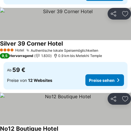
Teilen
Zu
Silver 39 Corner Hotel
Hotel
Authentische lokale Speisemöglichkeiten
4 Sterne
9,5
Hervorragend
1.830
0.9 km bis Metekhi Temple
59 €
Ab
Preise von
12 Websites
Preise sehen
Teilen
Zu
No12 Boutique Hotel