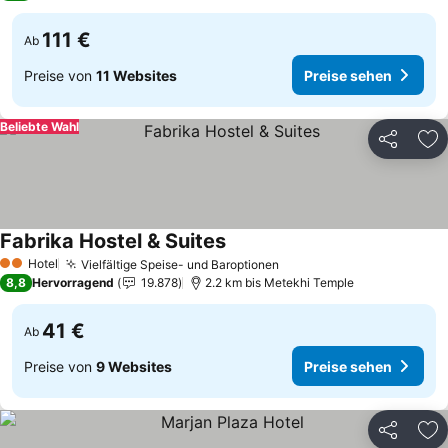
111 €
Ab
Preise von
11 Websites
Preise sehen
Beliebte Wahl
Teilen
Zu
Fabrika Hostel & Suites
Hotel
Vielfältige Speise- und Baroptionen
2 Sterne
8,8
Hervorragend
19.878
2.2 km bis Metekhi Temple
41 €
Ab
Preise von
9 Websites
Preise sehen
Teilen
Zu