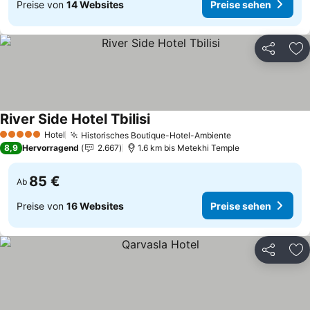
Preise von
14 Websites
Preise sehen
Teilen
Zu
River Side Hotel Tbilisi
Hotel
Historisches Boutique-Hotel-Ambiente
5 Sterne
8,9
Hervorragend
2.667
1.6 km bis Metekhi Temple
85 €
Ab
Preise von
16 Websites
Preise sehen
Teilen
Zu