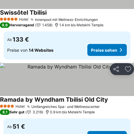
Swissôtel Tbilisi
Hotel
Innenpool mit Wellness-Einrichtungen
5 Sterne
9,6
Hervorragend
1.458
1.4 km bis Metekhi Temple
133 €
Ab
Preise von
14 Websites
Preise sehen
Teilen
Zu
Ramada by Wyndham Tbilisi Old City
Hotel
Umfangreiches Spa- und Wellnesscenter
4 Sterne
8,1
Sehr gut
3.216
0.9 km bis Metekhi Temple
51 €
Ab