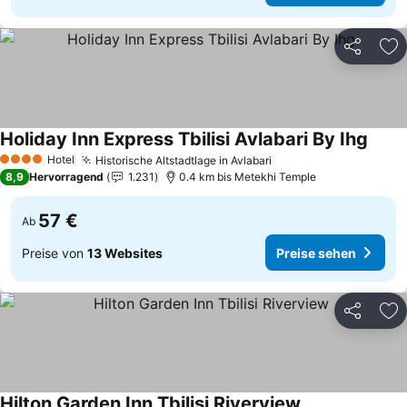
Teilen
Zu
Holiday Inn Express Tbilisi Avlabari By Ihg
Hotel
Historische Altstadtlage in Avlabari
4 Sterne
8,9
Hervorragend
1.231
0.4 km bis Metekhi Temple
57 €
Ab
Preise von
13 Websites
Preise sehen
Teilen
Zu
Hilton Garden Inn Tbilisi Riverview