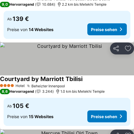
5 Sterne
9,0
Hervorragend
10.684
2.2 km bis Metekhi Temple
139 €
Ab
Preise von
14 Websites
Preise sehen
Teilen
Zu
Courtyard by Marriott Tbilisi
Hotel
Beheizter Innenpool
4 Sterne
8,6
Hervorragend
3.244
1.0 km bis Metekhi Temple
105 €
Ab
Preise von
15 Websites
Preise sehen