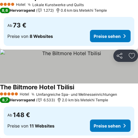
Hotel
Lokale Kunstwerke und Quilts
4 Sterne
8,6
Hervorragend
1.272
0.6 km bis Metekhi Temple
73 €
Ab
Preise von
8 Websites
Preise sehen
Teilen
Zu
The Biltmore Hotel Tbilisi
Hotel
Umfangreiche Spa- und Wellnesseinrichtungen
5 Sterne
8,7
Hervorragend
6.533
2.0 km bis Metekhi Temple
148 €
Ab
Preise von
11 Websites
Preise sehen