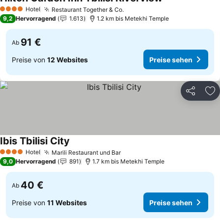
Hotel
Restaurant Together & Co.
4 Sterne
9,2
Hervorragend
1.613
1.2 km bis Metekhi Temple
91 €
Ab
Preise von
12 Websites
Preise sehen
Teilen
Zu
Ibis Tbilisi City
Hotel
Marili Restaurant und Bar
4 Sterne
9,0
Hervorragend
891
1.7 km bis Metekhi Temple
40 €
Ab
Preise von
11 Websites
Preise sehen