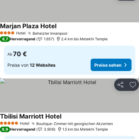
Marjan Plaza Hotel
Hotel
Beheizter Innenpool
4 Sterne
8,7
Hervorragend
1.657
2.4 km bis Metekhi Temple
70 €
Ab
Preise von
12 Websites
Preise sehen
Teilen
Zu
Tbilisi Marriott Hotel
Hotel
Boutique-Zimmer mit georgischen Akzenten
5 Sterne
8,9
Hervorragend
3.906
1.5 km bis Metekhi Temple