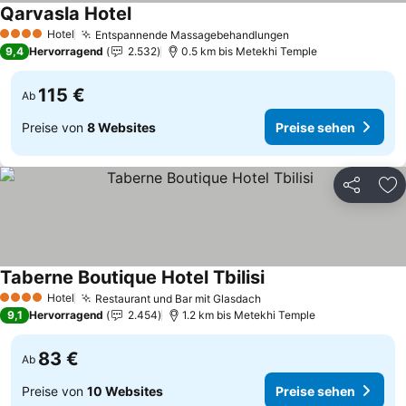
Qarvasla Hotel
Hotel
Entspannende Massagebehandlungen
4 Sterne
9,4
Hervorragend
2.532
0.5 km bis Metekhi Temple
115 €
Ab
Preise von
8 Websites
Preise sehen
Teilen
Zu
Taberne Boutique Hotel Tbilisi
Hotel
Restaurant und Bar mit Glasdach
4 Sterne
9,1
Hervorragend
2.454
1.2 km bis Metekhi Temple
83 €
Ab
Preise von
10 Websites
Preise sehen