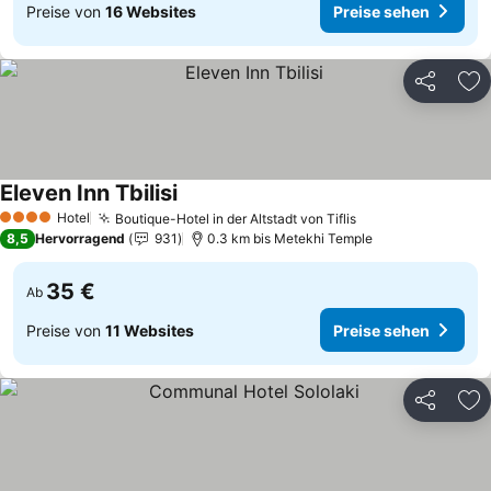
Preise von
16 Websites
Preise sehen
Teilen
Zu
Eleven Inn Tbilisi
Hotel
Boutique-Hotel in der Altstadt von Tiflis
4 Sterne
8,5
Hervorragend
931
0.3 km bis Metekhi Temple
35 €
Ab
Preise von
11 Websites
Preise sehen
Teilen
Zu