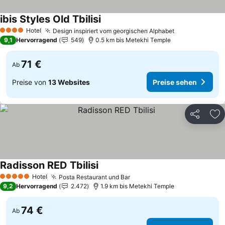
ibis Styles Old Tbilisi
Hotel
Design inspiriert vom georgischen Alphabet
4 Sterne
9,1
Hervorragend
549
0.5 km bis Metekhi Temple
71 €
Ab
Preise von
13 Websites
Preise sehen
Teilen
Zu
Radisson RED Tbilisi
Hotel
Posta Restaurant und Bar
5 Sterne
9,2
Hervorragend
2.472
1.9 km bis Metekhi Temple
74 €
Ab