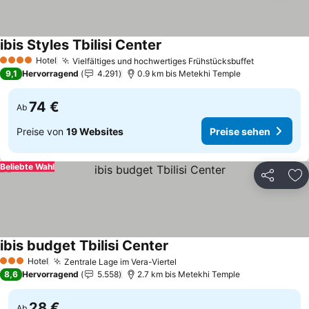
ibis Styles Tbilisi Center
Hotel
Vielfältiges und hochwertiges Frühstücksbuffet
4 Sterne
9,1
Hervorragend
4.291
0.9 km bis Metekhi Temple
74 €
Ab
Preise von
19 Websites
Preise sehen
Beliebte Wahl
Teilen
Zu
ibis budget Tbilisi Center
Hotel
Zentrale Lage im Vera-Viertel
3 Sterne
8,6
Hervorragend
5.558
2.7 km bis Metekhi Temple
28 €
Ab