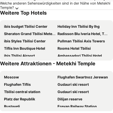
Welche anderen Sehenswürdigkeiten sind in der Nähe von Metekhi
Temple?
Weitere Top Hotels
ibis budget Tbilisi Center
Holiday Inn Tbilisi By Ihg
Sheraton Grand Tbilisi Metechi Palace
Radisson Blu Iveria Hotel, Tbilisi
ibis Styles Tbilisi Center
Pullman Tbilisi Axis Towers
Tiflis Inn Boutique Hotel
Rooms Hotel Tbilisi
ibis Tbilisi Airport
Ambassadori Tbilisi Hotel
Weitere Attraktionen - Metekhi Temple
Swissôtel Tbilisi
River Side Hotel Tbilisi
Moxy Tbilisi
New Tiflis Hotel
Moscow
Flughafen Swartnoz Jerewan
Marjan Plaza Hotel
Radisson RED Tbilisi
Flughafen Tiflis
Gudauri ski resort
Paragraph Freedom Square, a Luxury Collection Hotel, Tbilisi
Tbilisi Marriott Hotel
Tbilisi central station
Gudauri ski resort
Shota @ Rustaveli Boutique Hotel
Fabrika Hostel & Suites
Platz der Republik
Dilijan reserve
Tbilisi View Hotel
Tbilisi Edition - Design Hotel
Rustaveli
Erevan Railway Station
ibis Tbilisi Stadium
Best Western Tbilisi City Center