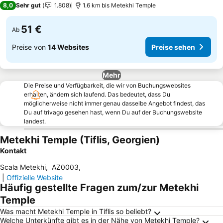
8,0
Sehr gut
1.808
1.6 km bis Metekhi Temple
51 €
Ab
Preise von
14 Websites
Preise sehen
Mehr
Die Preise und Verfügbarkeit, die wir von Buchungswebsites
erhalten, ändern sich laufend. Das bedeutet, dass Du
möglicherweise nicht immer genau dasselbe Angebot findest, das
Du auf trivago gesehen hast, wenn Du auf der Buchungswebsite
landest.
Metekhi Temple (Tiflis, Georgien)
Kontakt
Scala Metekhi
,
AZ0003
,
|
Offizielle Website
Häufig gestellte Fragen zum/zur Metekhi
Temple
Was macht Metekhi Temple in Tiflis so beliebt?
Welche Unterkünfte gibt es in der Nähe von Metekhi Temple?