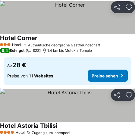
Teilen
Zu
Hotel Corner
Hotel
Authentische georgische Gastfreundschaft
3 Sterne
8,4
Sehr gut
822
1.4 km bis Metekhi Temple
28 €
Ab
Preise von
11 Websites
Preise sehen
Teilen
Zu
Hotel Astoria Tbilisi
Hotel
Zugang zum Innenpool
4 Sterne