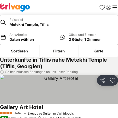
Favoriten
Einlog
Me
Reiseziel
Metekhi Temple, Tiflis
An-/Abreise
Gäste und Zimmer
Daten wählen
2 Gäste, 1 Zimmer
Sortieren
Filtern
Karte
Unterkünfte in Tiflis nahe Metekhi Temple
(Tiflis, Georgien)
So beeinflussen Zahlungen an uns unser Ranking
Teilen
Zu
Gallery Art Hotel
Hotel
Executive Suiten mit Whirlpools
4 Sterne