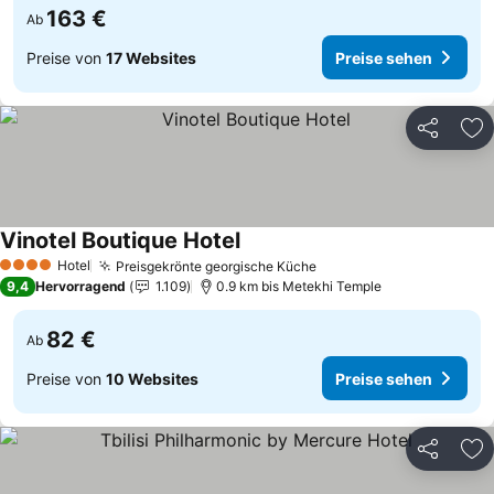
163 €
Ab
Preise von
17 Websites
Preise sehen
Teilen
Zu
Vinotel Boutique Hotel
Hotel
Preisgekrönte georgische Küche
4 Sterne
9,4
Hervorragend
1.109
0.9 km bis Metekhi Temple
82 €
Ab
Preise von
10 Websites
Preise sehen
Teilen
Zu