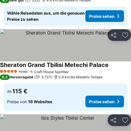
8,1
Sehr gut
323
4.4 km bis Metekhi Temple
Wähle Reisedaten aus, um die genauen
Preise sehen
Preise zu sehen
Teilen
Zu
Sheraton Grand Tbilisi Metechi Palace
Hotel
Craft House Sportbar
5 Sterne
9,2
Hervorragend
3.727
0.9 km bis Metekhi Temple
115 €
Ab
Preise von
16 Websites
Preise sehen
Teilen
Zu