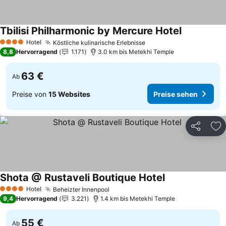
Tbilisi Philharmonic by Mercure Hotel
Hotel
Köstliche kulinarische Erlebnisse
4 Sterne
8,8
Hervorragend
1.171
3.0 km bis Metekhi Temple
63 €
Ab
Preise von
15 Websites
Preise sehen
Teilen
Zu
Shota @ Rustaveli Boutique Hotel
Hotel
Beheizter Innenpool
4 Sterne
9,4
Hervorragend
3.221
1.4 km bis Metekhi Temple
55 €
Ab