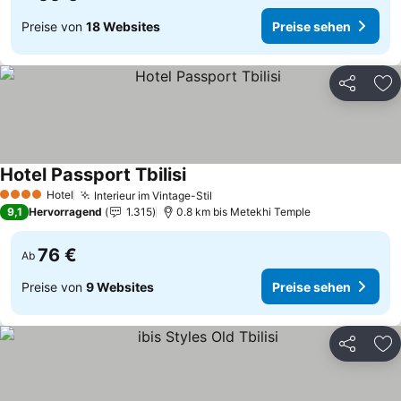
Preise von
18 Websites
Preise sehen
Teilen
Zu
Hotel Passport Tbilisi
Hotel
Interieur im Vintage-Stil
4 Sterne
9,1
Hervorragend
1.315
0.8 km bis Metekhi Temple
76 €
Ab
Preise von
9 Websites
Preise sehen
Teilen
Zu