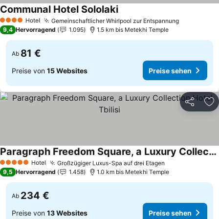
Communal Hotel Sololaki
Hotel
Gemeinschaftlicher Whirlpool zur Entspannung
4 Sterne
9,4
Hervorragend
1.095
1.5 km bis Metekhi Temple
81 €
Ab
Preise von
15 Websites
Preise sehen
Teilen
Zu
Paragraph Freedom Square, a Luxury Collection Hotel, Tbilisi
Hotel
Großzügiger Luxus-Spa auf drei Etagen
5 Sterne
9,5
Hervorragend
1.458
1.0 km bis Metekhi Temple
234 €
Ab
Preise von
13 Websites
Preise sehen