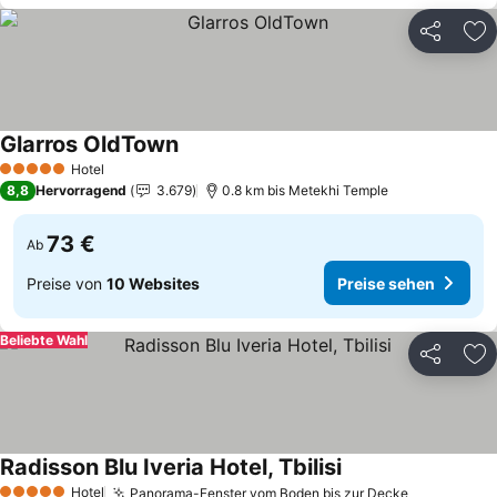
Teilen
Zu
Glarros OldTown
Hotel
5 Sterne
8,8
Hervorragend
3.679
0.8 km bis Metekhi Temple
73 €
Ab
Preise von
10 Websites
Preise sehen
Beliebte Wahl
Teilen
Zu
Radisson Blu Iveria Hotel, Tbilisi
Hotel
Panorama-Fenster vom Boden bis zur Decke