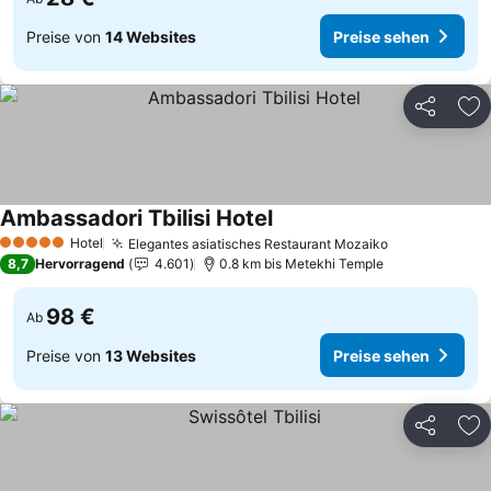
Preise von
14 Websites
Preise sehen
Teilen
Zu
Ambassadori Tbilisi Hotel
Hotel
Elegantes asiatisches Restaurant Mozaiko
5 Sterne
8,7
Hervorragend
4.601
0.8 km bis Metekhi Temple
98 €
Ab
Preise von
13 Websites
Preise sehen
Teilen
Zu