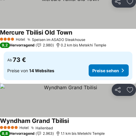
Teilen
Zu
Mercure Tbilisi Old Town
Hotel
Speisen im ASADO Steakhouse
4 Sterne
9,2
Hervorragend
2.980
0.2 km bis Metekhi Temple
73 €
Ab
Preise von
14 Websites
Preise sehen
Teilen
Zu
Wyndham Grand Tbilisi
Hotel
Hallenbad
5 Sterne
8,8
Hervorragend
2.963
1.1 km bis Metekhi Temple