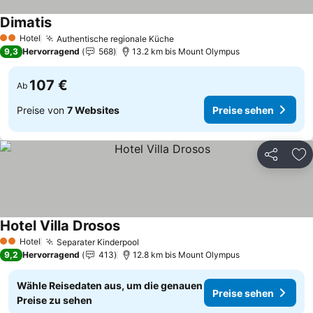
Dimatis
Hotel
Authentische regionale Küche
2 Sterne
9,3
Hervorragend
568
13.2 km bis Mount Olympus
107 €
Ab
Preise von
7 Websites
Preise sehen
Teilen
Zu
Hotel Villa Drosos
Hotel
Separater Kinderpool
2 Sterne
9,2
Hervorragend
413
12.8 km bis Mount Olympus
Wähle Reisedaten aus, um die genauen
Preise sehen
Preise zu sehen