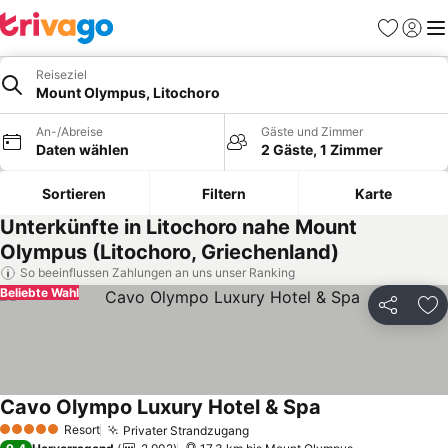
Favoriten
Einlog
Me
Reiseziel
Mount Olympus, Litochoro
An-/Abreise
Gäste und Zimmer
Daten wählen
2 Gäste, 1 Zimmer
Sortieren
Filtern
Karte
Unterkünfte in Litochoro nahe Mount
Olympus (Litochoro, Griechenland)
So beeinflussen Zahlungen an uns unser Ranking
Beliebte Wahl
Teilen
Zu
Cavo Olympo Luxury Hotel & Spa
Resort
Privater Strandzugang
5 Sterne