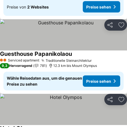
Preise von
2 Websites
Preise sehen
Teilen
Zu
Guesthouse Papanikolaou
Serviced apartment
Traditionelle Steinarchitektur
2 Sterne
9,3
Hervorragend
781
12.3 km bis Mount Olympus
Wähle Reisedaten aus, um die genauen
Preise sehen
Preise zu sehen
Teilen
Zu