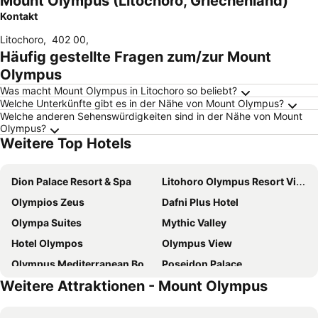
Mount Olympus (Litochoro, Griechenland)
Kontakt
Litochoro
,
402 00
,
Häufig gestellte Fragen zum/zur Mount
Olympus
Was macht Mount Olympus in Litochoro so beliebt?
Welche Unterkünfte gibt es in der Nähe von Mount Olympus?
Welche anderen Sehenswürdigkeiten sind in der Nähe von Mount
Olympus?
Weitere Top Hotels
Dion Palace Resort & Spa
Litohoro Olympus Resort Villas & Spa
Olympios Zeus
Dafni Plus Hotel
Olympa Suites
Mythic Valley
Hotel Olympos
Olympus View
Olympus Mediterranean Boutique Hotel
Poseidon Palace
Weitere Attraktionen - Mount Olympus
Xenios Dias Boutique Hotel
Palio Litochoro The Countryside Lodge
Olympiades Rooms Litóchoro
Hotel Metropole