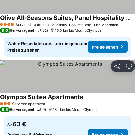
Olive All-Seasons Suites, Panel Hospitality Homes & Villas
Serviced apartment
Infinity-Pool mit Berg- und Meerblick
4 Sterne
9,6
Hervorragend
82
16.0 km bis Mount Olympus
Wähle Reisedaten aus, um die genauen
Preise sehen
Preise zu sehen
Teilen
Zu
Olympos Suites Apartments
Serviced apartment
3 Sterne
8,5
Hervorragend
9
18.1 km bis Mount Olympus
63 €
Ab
Preise von
5 Websites
Preise sehen