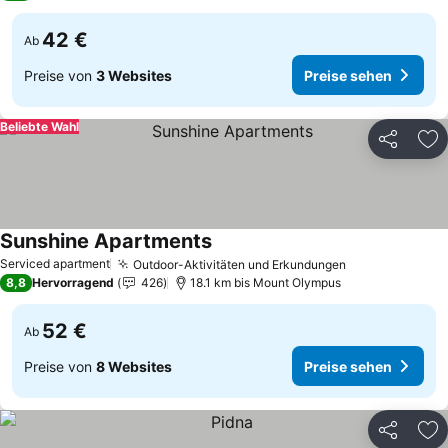
42 €
Ab
Preise von
3 Websites
Preise sehen
Beliebte Wahl
Teilen
Zu
Sunshine Apartments
Serviced apartment
Outdoor-Aktivitäten und Erkundungen
8,8
Hervorragend
426
18.1 km bis Mount Olympus
52 €
Ab
Preise von
8 Websites
Preise sehen
Teilen
Zu