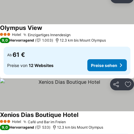
Teilen
Zu
Olympus View
Hotel
Einzigartiges Innendesign
3 Sterne
9,0
Hervorragend
1.003
12.3 km bis Mount Olympus
61 €
Ab
Preise von
12 Websites
Preise sehen
Teilen
Zu
Xenios Dias Boutique Hotel
Hotel
Café und Bar im Freien
3 Sterne
9,0
Hervorragend
533
12.3 km bis Mount Olympus