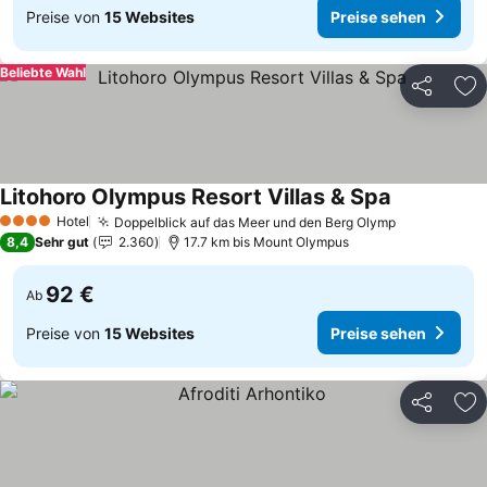
Preise von
15 Websites
Preise sehen
Beliebte Wahl
Teilen
Zu
Litohoro Olympus Resort Villas & Spa
Hotel
Doppelblick auf das Meer und den Berg Olymp
4 Sterne
8,4
Sehr gut
2.360
17.7 km bis Mount Olympus
92 €
Ab
Preise von
15 Websites
Preise sehen
Teilen
Zu