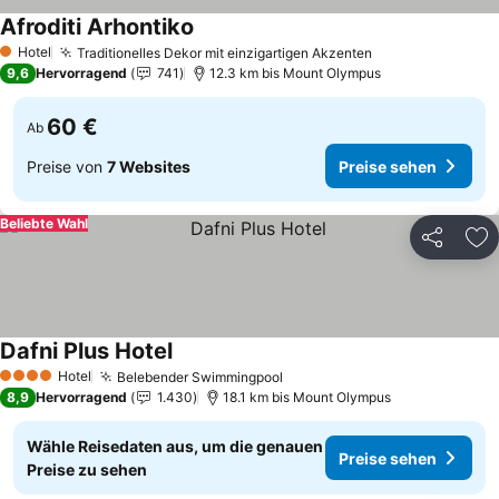
Afroditi Arhontiko
Hotel
Traditionelles Dekor mit einzigartigen Akzenten
1 Sterne
9,6
Hervorragend
741
12.3 km bis Mount Olympus
60 €
Ab
Preise von
7 Websites
Preise sehen
Beliebte Wahl
Teilen
Zu
Dafni Plus Hotel
Hotel
Belebender Swimmingpool
4 Sterne
8,9
Hervorragend
1.430
18.1 km bis Mount Olympus
Wähle Reisedaten aus, um die genauen
Preise sehen
Preise zu sehen