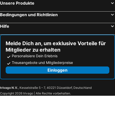
Unsere Produkte
Hafen von Igoumenitsa
Hafen von Kavala
Aristoteles Platz
Sunshine
Bedingungen und Richtlinien
Neoi Poroi
Οneiroupoli Dramas
Hilfe
Kala Nera
Flughafen Skiathos
Strand von Ouranoupolis
Kanali
Melde Dich an, um exklusive Vorteile für
Afytos
Lagomandra
Mitglieder zu erhalten
Neos Marmaras
Strand von Olympiada
Personalisiere Dein Erlebnis
Porto Carras Grand Resort Golf Club
Pozar Hot Springs
Treueangebote und Mitgliederpreise
Arillas Beach
Agios Ioannis
Einloggen
Mount Olympus
Bar restaurant Prionia
Hiking at Mount Olympus
Olymp
trivago N.V.
, Kesselstraße 5 – 7, 40221 Düsseldorf, Deutschland
Municipal Park Litochorou
Traditional Settlement of Skotina
Copyright 2026 trivago | Alle Rechte vorbehalten.
Skotina
Traditional Settlement of Palaios Panteleimonas
Burg von Platamonas
The port of Platamona
Valea Oltului
Elatochori Ski Center