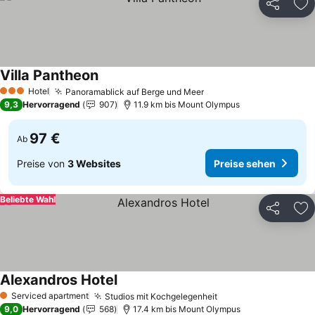
Teilen
Zu
Villa Pantheon
Hotel
Panoramablick auf Berge und Meer
3 Sterne
9,3
Hervorragend
907
11.9 km bis Mount Olympus
97 €
Ab
Preise von
3 Websites
Preise sehen
Beliebte Wahl
Teilen
Zu
Alexandros Hotel
Serviced apartment
Studios mit Kochgelegenheit
1 Sterne
9,0
Hervorragend
568
17.4 km bis Mount Olympus