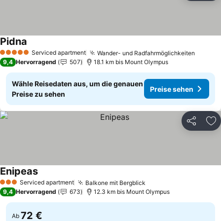
Pidna
Serviced apartment
Wander- und Radfahrmöglichkeiten
5 Sterne
9,4
Hervorragend
507
18.1 km bis Mount Olympus
Wähle Reisedaten aus, um die genauen
Preise sehen
Preise zu sehen
Teilen
Zu
Enipeas
Serviced apartment
Balkone mit Bergblick
3 Sterne
9,4
Hervorragend
673
12.3 km bis Mount Olympus
72 €
Ab