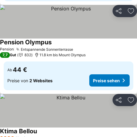
Teilen
Zu
Pension Olympus
Pension
Entspannende Sonnenterrasse
7,7
Gut
832
11.8 km bis Mount Olympus
44 €
Ab
Preise von
2 Websites
Preise sehen
Teilen
Zu
Ktima Bellou