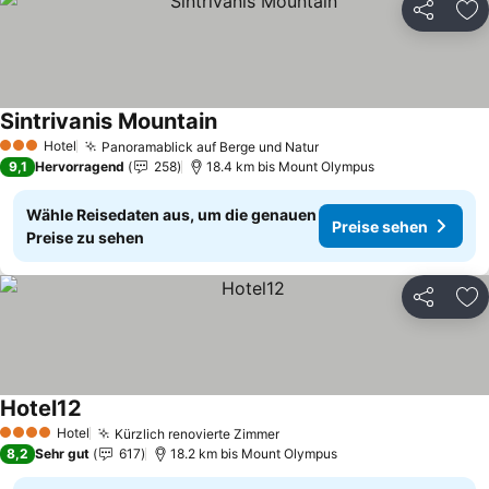
Teilen
Zu
Sintrivanis Mountain
Hotel
Panoramablick auf Berge und Natur
3 Sterne
9,1
Hervorragend
258
18.4 km bis Mount Olympus
Wähle Reisedaten aus, um die genauen
Preise sehen
Preise zu sehen
Teilen
Zu
Hotel12
Hotel
Kürzlich renovierte Zimmer
4 Sterne
8,2
Sehr gut
617
18.2 km bis Mount Olympus