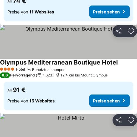
74 €
Ab
Preise von
11 Websites
Preise sehen
Teilen
Zu
Olympus Mediterranean Boutique Hotel
Hotel
Beheizter Innenpool
4 Sterne
8,6
Hervorragend
1.623
12.4 km bis Mount Olympus
91 €
Ab
Preise von
15 Websites
Preise sehen
Teilen
Zu