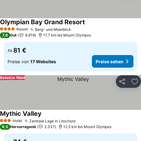
Olympian Bay Grand Resort
Resort
Berg- und Meerblick
4 Sterne
7,8
Gut
6.819
17.7 km bis Mount Olympus
81 €
Ab
Preise von
17 Websites
Preise sehen
Beliebte Wahl
Teilen
Zu
Mythic Valley
Hotel
Zentrale Lage in Litochoro
3 Sterne
9,5
Hervorragend
2.337
12.5 km bis Mount Olympus