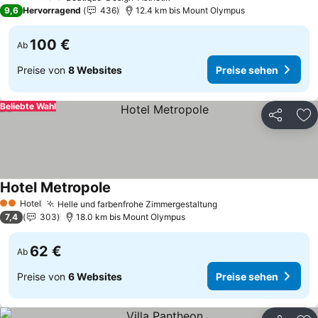
3 Sterne
9,6
Hervorragend
436
12.4 km bis Mount Olympus
100 €
Ab
Preise von
8 Websites
Preise sehen
Beliebte Wahl
Teilen
Zu
Hotel Metropole
Hotel
Helle und farbenfrohe Zimmergestaltung
2 Sterne
7,4
303
18.0 km bis Mount Olympus
62 €
Ab
Preise von
6 Websites
Preise sehen