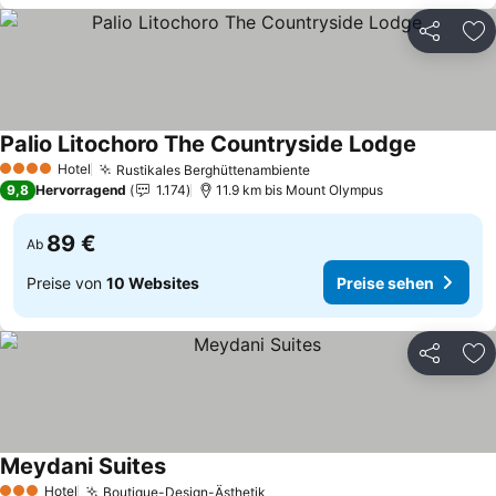
Teilen
Zu
Palio Litochoro The Countryside Lodge
Hotel
Rustikales Berghüttenambiente
4 Sterne
9,8
Hervorragend
1.174
11.9 km bis Mount Olympus
89 €
Ab
Preise von
10 Websites
Preise sehen
Teilen
Zu
Meydani Suites
Hotel
Boutique-Design-Ästhetik