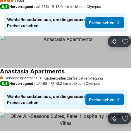
Hotel
4 Sterne
9,8
Hervorragend
458
13.0 km bis Mount Olympus
Wähle Reisedaten aus, um die genauen
Preise sehen
Preise zu sehen
Teilen
Zu
Anastasia Apartments
Serviced apartment
Küchenzeilen zur Selbstverpflegung
1 Sterne
8,9
Hervorragend
163
18.2 km bis Mount Olympus
Wähle Reisedaten aus, um die genauen
Preise sehen
Preise zu sehen
Teilen
Zu