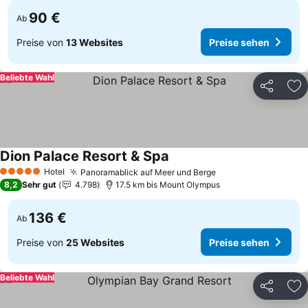
90 €
Ab
Preise von
13 Websites
Preise sehen
Beliebte Wahl
Teilen
Zu
Dion Palace Resort & Spa
Hotel
Panoramablick auf Meer und Berge
5 Sterne
8,2
Sehr gut
4.798
17.5 km bis Mount Olympus
136 €
Ab
Preise von
25 Websites
Preise sehen
Beliebte Wahl
Teilen
Zu