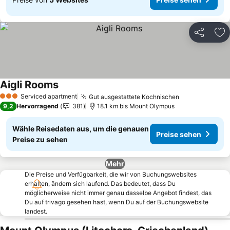
Teilen
Zu
Aigli Rooms
Serviced apartment
Gut ausgestattete Kochnischen
3 Sterne
9,2
Hervorragend
381
18.1 km bis Mount Olympus
Wähle Reisedaten aus, um die genauen
Preise sehen
Preise zu sehen
Mehr
Die Preise und Verfügbarkeit, die wir von Buchungswebsites
erhalten, ändern sich laufend. Das bedeutet, dass Du
möglicherweise nicht immer genau dasselbe Angebot findest, das
Du auf trivago gesehen hast, wenn Du auf der Buchungswebsite
landest.