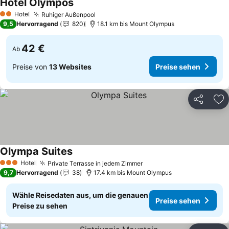
Hotel Olympos
Hotel
Ruhiger Außenpool
2 Sterne
9,5
Hervorragend
820
18.1 km bis Mount Olympus
42 €
Ab
Preise von
13 Websites
Preise sehen
Teilen
Zu
Olympa Suites
Hotel
Private Terrasse in jedem Zimmer
3 Sterne
9,7
Hervorragend
38
17.4 km bis Mount Olympus
Wähle Reisedaten aus, um die genauen
Preise sehen
Preise zu sehen