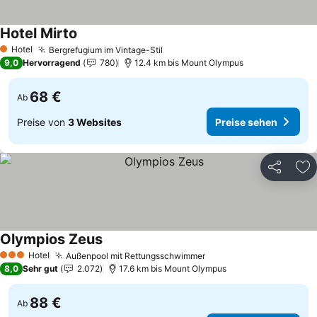
Hotel Mirto
Hotel
Bergrefugium im Vintage-Stil
1 Sterne
9,0
Hervorragend
780
12.4 km bis Mount Olympus
68 €
Ab
Preise von
3 Websites
Preise sehen
Teilen
Zu
Olympios Zeus
Hotel
Außenpool mit Rettungsschwimmer
3 Sterne
8,0
Sehr gut
2.072
17.6 km bis Mount Olympus
88 €
Ab