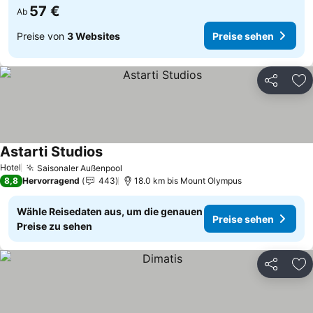
57 €
Ab
Preise von
3 Websites
Preise sehen
Teilen
Zu
Astarti Studios
Hotel
Saisonaler Außenpool
8,8
Hervorragend
443
18.0 km bis Mount Olympus
Wähle Reisedaten aus, um die genauen
Preise sehen
Preise zu sehen
Teilen
Zu