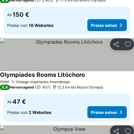
9,4
Hervorragend
2.902
17.3 km bis Mount Olympus
150 €
Ab
Preise von
16 Websites
Preise sehen
Teilen
Zu
Olympiades Rooms Litóchoro
Hotel
Vintage-inspiriertes Innendesign
8,8
Hervorragend
407
12.3 km bis Mount Olympus
47 €
Ab
Preise von
2 Websites
Preise sehen