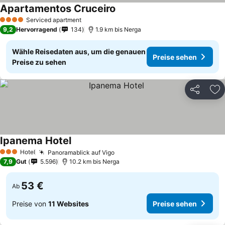
Apartamentos Cruceiro
Serviced apartment
4 Sterne
9,2
Hervorragend
134
1.9 km bis Nerga
Wähle Reisedaten aus, um die genauen
Preise sehen
Preise zu sehen
Teilen
Zu
Ipanema Hotel
Hotel
Panoramablick auf Vigo
3 Sterne
7,9
Gut
5.596
10.2 km bis Nerga
53 €
Ab
Preise von
11 Websites
Preise sehen