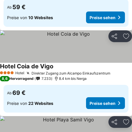
59 €
Ab
Preise von
10 Websites
Preise sehen
Teilen
Zu
Hotel Coia de Vigo
Hotel
Direkter Zugang zum Alcampo Einkaufszentrum
4 Sterne
8,6
Hervorragend
7.233
8.4 km bis Nerga
69 €
Ab
Preise von
22 Websites
Preise sehen
Teilen
Zu