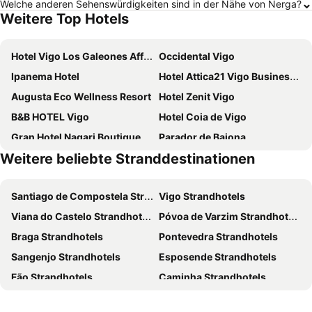
Welche anderen Sehenswürdigkeiten sind in der Nähe von Nerga?
Weitere Top Hotels
Hotel Vigo Los Galeones Affiliated by Meliá
Occidental Vigo
Ipanema Hotel
Hotel Attica21 Vigo Business & Wellness
Augusta Eco Wellness Resort
Hotel Zenit Vigo
B&B HOTEL Vigo
Hotel Coia de Vigo
Gran Hotel Nagari Boutique & Spa
Parador de Baiona
Weitere beliebte Stranddestinationen
Hesperia Vigo
Agua de Mar Hotel Boutique
NH Collection Vigo
Eurostars Mar de Vigo
Santiago de Compostela Strandhotels
Vigo Strandhotels
Pazo Los Escudos Hotel Spa & Resort
Hotel Bahía Bayona
Viana do Castelo Strandhotels
Póvoa de Varzim Strandhotels
Hotel Spa Nanin Playa
Hotel Ciudad de Vigo
Braga Strandhotels
Pontevedra Strandhotels
Hotel Carlos I Silgar
Hotel Celta
Sangenjo Strandhotels
Esposende Strandhotels
Hotel Miramar
Hotel Spa Galatea
Fão Strandhotels
Caminha Strandhotels
Sercotel Tres Luces
Hotel Silken Axis Vigo
El Grove Strandhotels
Peneda-Gerês Strandhotels
Hotel Junquera
Gran Talaso Hotel Sanxenxo