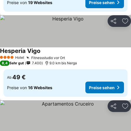
Preise von
19 Websites
Preise sehen
Teilen
Zu
Hesperia Vigo
Hotel
Fitnessstudio vor Ort
4 Sterne
8,4
Sehr gut
7.400
9.0 km bis Nerga
49 €
Ab
Preise von
16 Websites
Preise sehen
Teilen
Zu