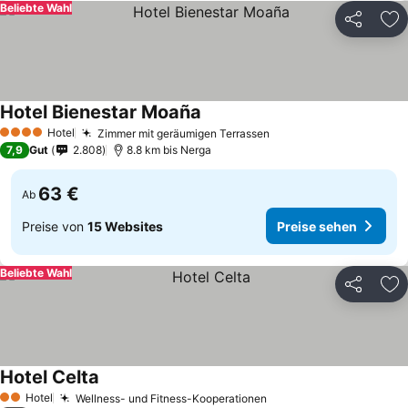
Beliebte Wahl
Teilen
Zu
Hotel Bienestar Moaña
Hotel
Zimmer mit geräumigen Terrassen
4 Sterne
7,9
Gut
2.808
8.8 km bis Nerga
63 €
Ab
Preise von
15 Websites
Preise sehen
Beliebte Wahl
Teilen
Zu
Hotel Celta
Hotel
Wellness- und Fitness-Kooperationen
2 Sterne