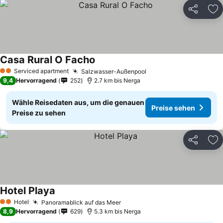
Teilen
Zu
Casa Rural O Facho
Serviced apartment
Salzwasser-Außenpool
2 Sterne
9,4
Hervorragend
252
2.7 km bis Nerga
Wähle Reisedaten aus, um die genauen
Preise sehen
Preise zu sehen
Teilen
Zu
Hotel Playa
Hotel
Panoramablick auf das Meer
2 Sterne
8,9
Hervorragend
629
5.3 km bis Nerga