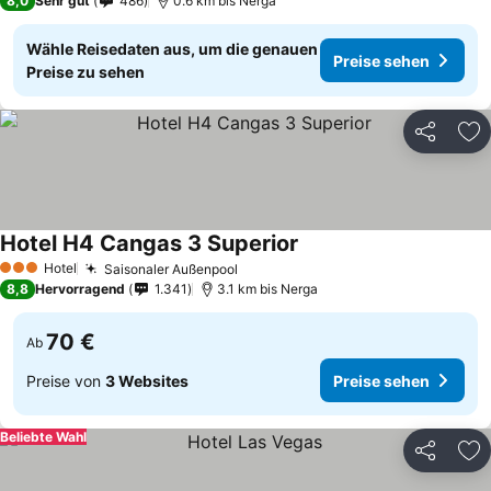
8,0
Sehr gut
486
0.6 km bis Nerga
Wähle Reisedaten aus, um die genauen
Preise sehen
Preise zu sehen
Teilen
Zu
Hotel H4 Cangas 3 Superior
Hotel
Saisonaler Außenpool
3 Sterne
8,8
Hervorragend
1.341
3.1 km bis Nerga
70 €
Ab
Preise von
3 Websites
Preise sehen
Beliebte Wahl
Teilen
Zu