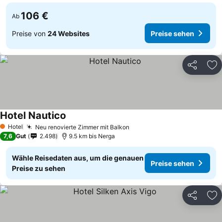
106 €
Ab
Preise von
24 Websites
Preise sehen
Teilen
Zu
Hotel Nautico
Hotel
Neu renovierte Zimmer mit Balkon
1 Sterne
7,6
Gut
2.498
9.5 km bis Nerga
Wähle Reisedaten aus, um die genauen
Preise sehen
Preise zu sehen
Teilen
Zu