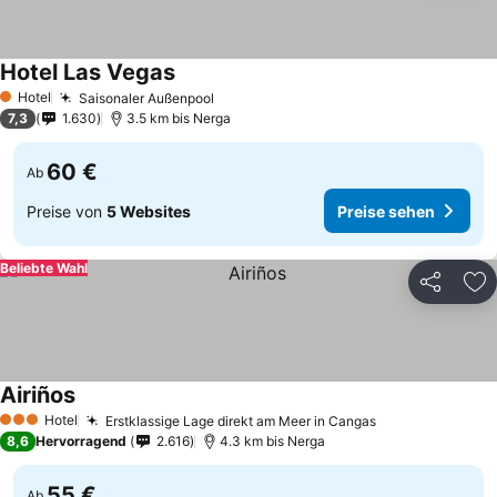
Hotel Las Vegas
Hotel
Saisonaler Außenpool
1 Sterne
7,3
1.630
3.5 km bis Nerga
60 €
Ab
Preise von
5 Websites
Preise sehen
Beliebte Wahl
Teilen
Zu
Airiños
Hotel
Erstklassige Lage direkt am Meer in Cangas
3 Sterne
8,6
Hervorragend
2.616
4.3 km bis Nerga
55 €
Ab