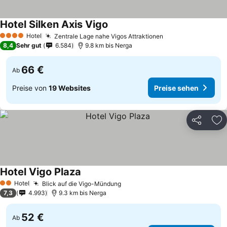
Hotel Silken Axis Vigo
Hotel
Zentrale Lage nahe Vigos Attraktionen
4 Sterne
8,4
Sehr gut
6.584
9.8 km bis Nerga
66 €
Ab
Preise von
19 Websites
Preise sehen
Teilen
Zu
Hotel Vigo Plaza
Hotel
Blick auf die Vigo-Mündung
2 Sterne
7,3
4.993
9.3 km bis Nerga
52 €
Ab