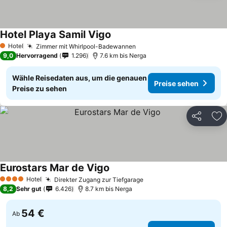
Hotel Playa Samil Vigo
Hotel
Zimmer mit Whirlpool-Badewannen
1 Sterne
9,0
Hervorragend
1.296
7.6 km bis Nerga
Wähle Reisedaten aus, um die genauen
Preise sehen
Preise zu sehen
Teilen
Zu
Eurostars Mar de Vigo
Hotel
Direkter Zugang zur Tiefgarage
4 Sterne
8,2
Sehr gut
6.426
8.7 km bis Nerga
54 €
Ab