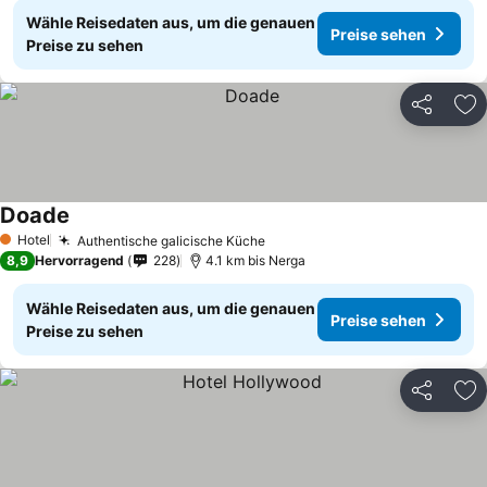
Wähle Reisedaten aus, um die genauen
Preise sehen
Preise zu sehen
Teilen
Zu
Doade
Hotel
Authentische galicische Küche
1 Sterne
8,9
Hervorragend
228
4.1 km bis Nerga
Wähle Reisedaten aus, um die genauen
Preise sehen
Preise zu sehen
Teilen
Zu