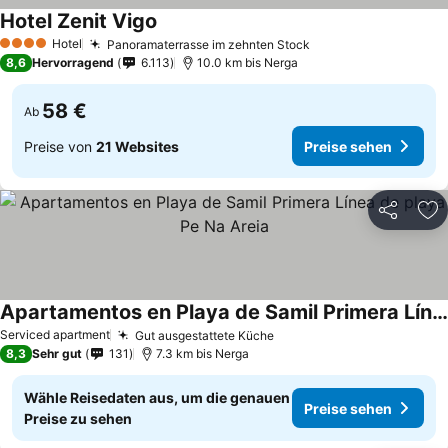
Hotel Zenit Vigo
Hotel
Panoramaterrasse im zehnten Stock
4 Sterne
8,6
Hervorragend
6.113
10.0 km bis Nerga
58 €
Ab
Preise von
21 Websites
Preise sehen
Teilen
Zu
Apartamentos en Playa de Samil Primera Línea de playa Pe Na Areia
Serviced apartment
Gut ausgestattete Küche
8,3
Sehr gut
131
7.3 km bis Nerga
Wähle Reisedaten aus, um die genauen
Preise sehen
Preise zu sehen