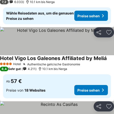
7,2
6.033
10.1 km bis Nerga
Wähle Reisedaten aus, um die genauen
Preise sehen
Preise zu sehen
Teilen
Zu
Hotel Vigo Los Galeones Affiliated by Meliá
Hotel
Authentische galicische Gastronomie
4 Sterne
8,4
Sehr gut
4.211
10.1 km bis Nerga
57 €
Ab
Preise von
18 Websites
Preise sehen
Teilen
Zu