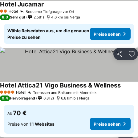
Hotel Jucamar
Hotel
Bequeme Tiefgarage vor Ort
2 Sterne
8,0
Sehr gut
2.581
4.6 km bis Nerga
Wähle Reisedaten aus, um die genauen
Preise sehen
Preise zu sehen
Teilen
Zu
Hotel Attica21 Vigo Business & Wellness
Hotel
Terrassen und Balkone mit Meerblick
4 Sterne
9,4
Hervorragend
6.812
6.8 km bis Nerga
70 €
Ab
Preise von
11 Websites
Preise sehen