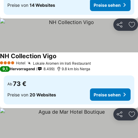
Preise von
14 Websites
Preise sehen
Teilen
Zu
NH Collection Vigo
Hotel
Lokale Aromen im Irati Restaurant
4 Sterne
9,1
Hervorragend
8.499
9.8 km bis Nerga
73 €
Ab
Preise von
20 Websites
Preise sehen
Teilen
Zu