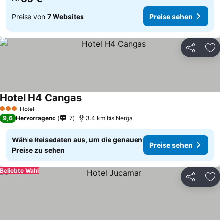
Preise von
7 Websites
Preise sehen
Teilen
Zu
Hotel H4 Cangas
Hotel
3 Sterne
9,6
Hervorragend
7
3.4 km bis Nerga
Wähle Reisedaten aus, um die genauen
Preise sehen
Preise zu sehen
Beliebte Wahl
Teilen
Zu