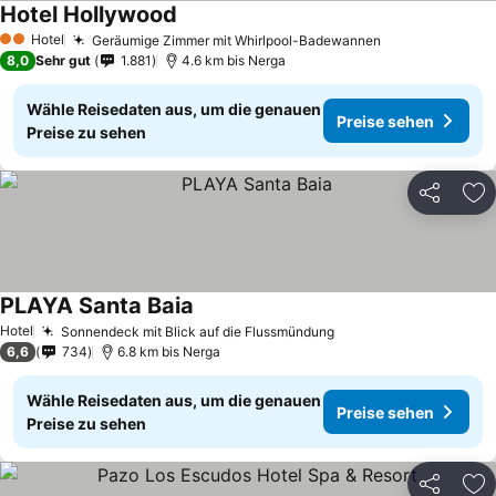
Hotel Hollywood
Hotel
Geräumige Zimmer mit Whirlpool-Badewannen
2 Sterne
8,0
Sehr gut
1.881
4.6 km bis Nerga
Wähle Reisedaten aus, um die genauen
Preise sehen
Preise zu sehen
Teilen
Zu
PLAYA Santa Baia
Hotel
Sonnendeck mit Blick auf die Flussmündung
6,6
734
6.8 km bis Nerga
Wähle Reisedaten aus, um die genauen
Preise sehen
Preise zu sehen
Teilen
Zu