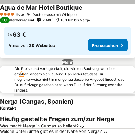
Agua de Mar Hotel Boutique
Hotel
Dachterrasse mit Whirlpool
4 Sterne
9,1
Hervorragend
2.480
10.1 km bis Nerga
63 €
Ab
Preise von
20 Websites
Preise sehen
Mehr
Die Preise und Verfügbarkeit, die wir von Buchungswebsites
erhalten, ändern sich laufend. Das bedeutet, dass Du
möglicherweise nicht immer genau dasselbe Angebot findest, das
Du auf trivago gesehen hast, wenn Du auf der Buchungswebsite
landest.
Nerga (Cangas, Spanien)
Kontakt
Häufig gestellte Fragen zum/zur Nerga
Was macht Nerga in Cangas so beliebt?
Welche Unterkünfte gibt es in der Nähe von Nerga?