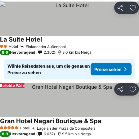
Teilen
Zu
La Suite Hotel
Hotel
Einladender Außenpool
2 Sterne
8,6
Hervorragend
2.302
8.0 km bis Nerga
Wähle Reisedaten aus, um die genauen
Preise sehen
Preise zu sehen
Beliebte Wahl
Teilen
Zu
Gran Hotel Nagari Boutique & Spa
Hotel
Lage an der Praza de Compostela
5 Sterne
8,9
Hervorragend
6.067
9.5 km bis Nerga