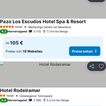
Pazo Los Escudos Hotel Spa & Resort
Hotel
Weitläufige Gärten mit Meerblick
5 Sterne
9,2
Hervorragend
5.115
7.1 km bis Nerga
105 €
Ab
Preise von
19 Websites
Preise sehen
Teilen
Zu
Hotel Rodeiramar
Hotel
Hoteleigener Tennisplatz
2 Sterne
9,6
Hervorragend
2.186
5.3 km bis Nerga