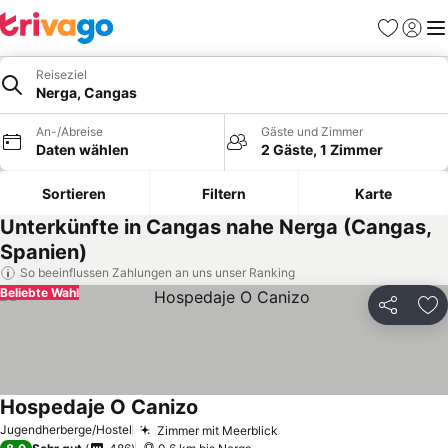
Favoriten
Einlog
Me
Reiseziel
Nerga, Cangas
An-/Abreise
Gäste und Zimmer
Daten wählen
2 Gäste, 1 Zimmer
Sortieren
Filtern
Karte
Unterkünfte in Cangas nahe Nerga (Cangas,
Spanien)
So beeinflussen Zahlungen an uns unser Ranking
Beliebte Wahl
Teilen
Zu
Hospedaje O Canizo
Jugendherberge/Hostel
Zimmer mit Meerblick