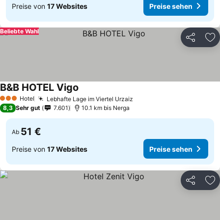
Preise von
17 Websites
Preise sehen
Beliebte Wahl
Teilen
Zu
B&B HOTEL Vigo
Hotel
Lebhafte Lage im Viertel Urzaiz
3 Sterne
8,3
Sehr gut
7.601
10.1 km bis Nerga
51 €
Ab
Preise von
17 Websites
Preise sehen
Teilen
Zu