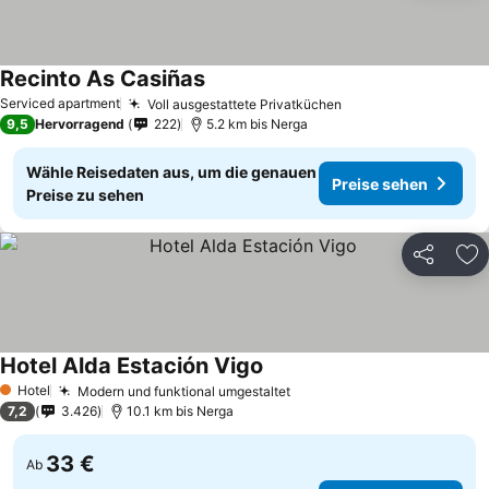
Recinto As Casiñas
Serviced apartment
Voll ausgestattete Privatküchen
9,5
Hervorragend
222
5.2 km bis Nerga
Wähle Reisedaten aus, um die genauen
Preise sehen
Preise zu sehen
Teilen
Zu
Hotel Alda Estación Vigo
Hotel
Modern und funktional umgestaltet
1 Sterne
7,2
3.426
10.1 km bis Nerga
33 €
Ab