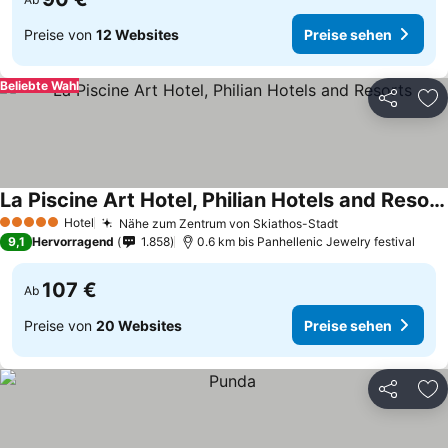
Preise von
12 Websites
Preise sehen
Beliebte Wahl
Teilen
Zu
La Piscine Art Hotel, Philian Hotels and Resorts
Preise sehen
Hotel
Nähe zum Zentrum von Skiathos-Stadt
Preise sehen
5 Sterne
9,1
Hervorragend
1.858
0.6 km bis Panhellenic Jewelry festival
107 €
Ab
Preise von
20 Websites
Preise sehen
Teilen
Zu