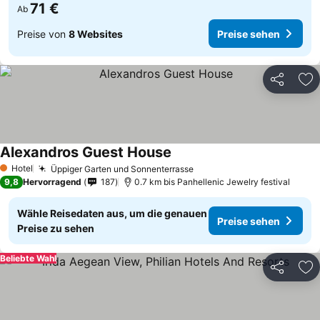
71 €
Ab
Preise von
8 Websites
Preise sehen
Teilen
Zu
Alexandros Guest House
Preise sehen
Hotel
Üppiger Garten und Sonnenterrasse
Preise sehen
1 Sterne
9,8
Hervorragend
187
0.7 km bis Panhellenic Jewelry festival
Wähle Reisedaten aus, um die genauen
Preise sehen
Preise zu sehen
Beliebte Wahl
Teilen
Zu