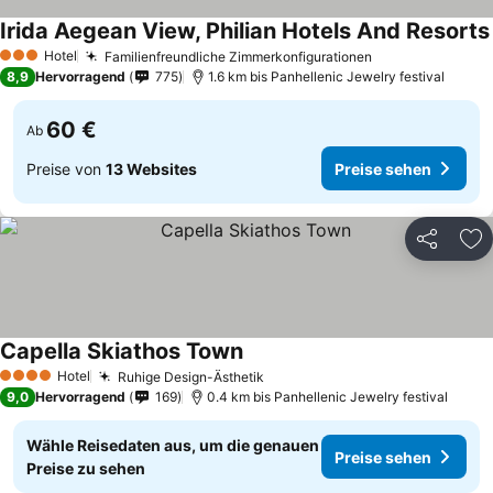
Irida Aegean View, Philian Hotels And Resorts
Hotel
Familienfreundliche Zimmerkonfigurationen
Preise sehen
3 Sterne
8,9
Hervorragend
775
1.6 km bis Panhellenic Jewelry festival
60 €
Ab
Preise von
13 Websites
Preise sehen
Teilen
Zu
Capella Skiathos Town
Preise sehen
Hotel
Ruhige Design-Ästhetik
Preise sehen
4 Sterne
9,0
Hervorragend
169
0.4 km bis Panhellenic Jewelry festival
Wähle Reisedaten aus, um die genauen
Preise sehen
Preise zu sehen