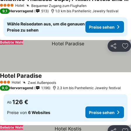
Preise sehen
Hotel
Bequemer Zugang zum Flughafen
Preise sehen
4 Sterne
9,1
Hervorragend
513
1.0 km bis Panhellenic Jewelry festival
Wähle Reisedaten aus, um die genauen
Preise sehen
Preise zu sehen
Beliebte Wahl
Teilen
Zu
Hotel Paradise
Preise sehen
Hotel
Zwei Außenpools
Preise sehen
3 Sterne
9,0
Hervorragend
1.196
2.3 km bis Panhellenic Jewelry festival
126 €
Ab
Preise von
6 Websites
Preise sehen
Beliebte Wahl