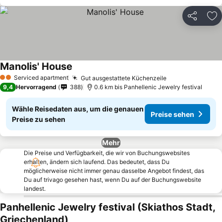
Teilen
Zu
Manolis' House
Preise sehen
Serviced apartment
Gut ausgestattete Küchenzeile
Preise sehen
2 Sterne
9,4
Hervorragend
388
0.6 km bis Panhellenic Jewelry festival
Wähle Reisedaten aus, um die genauen
Preise sehen
Preise zu sehen
Mehr
Die Preise und Verfügbarkeit, die wir von Buchungswebsites
erhalten, ändern sich laufend. Das bedeutet, dass Du
möglicherweise nicht immer genau dasselbe Angebot findest, das
Du auf trivago gesehen hast, wenn Du auf der Buchungswebsite
landest.
Panhellenic Jewelry festival (Skiathos Stadt,
Griechenland)