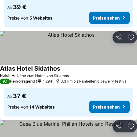
39 €
Ab
Preise von
5 Websites
Preise sehen
Teilen
Zu
Atlas Hotel Skiathos
Preise sehen
Hotel
Nähe zum Hafen von Skiathos
Preise sehen
9,1
Hervorragend
1.294
0.3 km bis Panhellenic Jewelry festival
37 €
Ab
Preise von
14 Websites
Preise sehen
Teilen
Zu