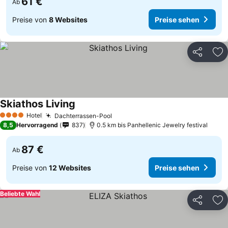
61 €
Ab
Preise von
8 Websites
Preise sehen
Teilen
Zu
Skiathos Living
Preise sehen
Hotel
Dachterrassen-Pool
Preise sehen
4 Sterne
8,5
Hervorragend
837
0.5 km bis Panhellenic Jewelry festival
87 €
Ab
Preise von
12 Websites
Preise sehen
Beliebte Wahl
Teilen
Zu