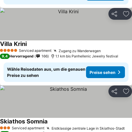
Teilen
Zu
Villa Krini
Preise sehen
Serviced apartment
Zugang zu Wanderwegen
Preise sehen
5 Sterne
9,4
Hervorragend
166
1.1 km bis Panhellenic Jewelry festival
Wähle Reisedaten aus, um die genauen
Preise sehen
Preise zu sehen
Teilen
Zu
Skiathos Somnia
Preise sehen
Serviced apartment
Erstklassige zentrale Lage in Skiathos-Stadt
Pre
3 Sterne