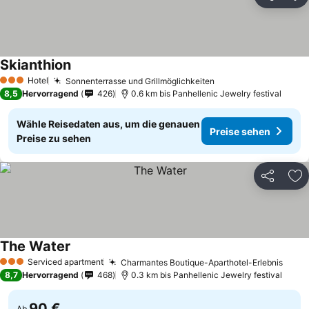
Teilen
Zu
Skianthion
Preise sehen
Hotel
Sonnenterrasse und Grillmöglichkeiten
Preise sehen
3 Sterne
8,5
Hervorragend
426
0.6 km bis Panhellenic Jewelry festival
Wähle Reisedaten aus, um die genauen
Preise sehen
Preise zu sehen
Teilen
Zu
The Water
Preise sehen
Serviced apartment
Charmantes Boutique-Aparthotel-Erlebnis
Prei
3 Sterne
8,7
Hervorragend
468
0.3 km bis Panhellenic Jewelry festival
90 €
Ab