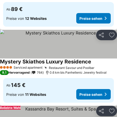
89 €
Ab
Preise von
12 Websites
Preise sehen
Teilen
Zu
Mystery Skiathos Luxury Residence
Preise sehen
Serviced apartment
Restaurant Savour und Poolbar
Preise sehe
4 Sterne
9,1
Hervorragend
764
0.6 km bis Panhellenic Jewelry festival
145 €
Ab
Preise von
11 Websites
Preise sehen
Beliebte Wahl
Teilen
Zu