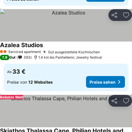
Teilen
Zu
Azalea Studios
Preise sehen
Serviced apartment
Gut ausgestattete Kochnischen
Preise sehen
2 Sterne
7,9
Gut
393
1.4 km bis Panhellenic Jewelry festival
33 €
Ab
Preise von
12 Websites
Preise sehen
Beliebte Wahl
Teilen
Zu
Skiathos Thalassa Cape, Philian Hotels and Resorts