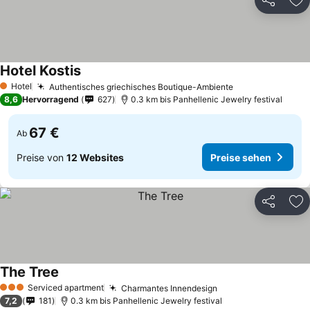
Teilen
Zu
Hotel Kostis
Preise sehen
Hotel
Authentisches griechisches Boutique-Ambiente
Preise sehen
1 Sterne
8,6
Hervorragend
627
0.3 km bis Panhellenic Jewelry festival
67 €
Ab
Preise von
12 Websites
Preise sehen
Teilen
Zu
The Tree
Preise sehen
Serviced apartment
Charmantes Innendesign
Preise sehen
3 Sterne
7,2
181
0.3 km bis Panhellenic Jewelry festival