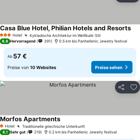
Casa Blue Hotel, Philian Hotels and Resorts
Pre
Hotel
Kykladische Architektur im Weißkalk-Stil
Preise sehen
3 Sterne
8,8
Hervorragend
391
0.5 km bis Panhellenic Jewelry festival
57 €
Ab
Preise von
10 Websites
Preise sehen
Teilen
Zu
Morfos Apartments
Preise sehen
Hotel
Traditionelle griechische Unterkunft
Preise sehen
1 Sterne
8,1
Sehr gut
219
0.2 km bis Panhellenic Jewelry festival