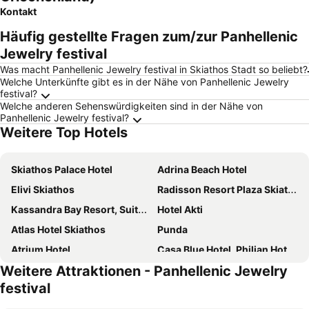
Kontakt
Häufig gestellte Fragen zum/zur Panhellenic
Jewelry festival
Was macht Panhellenic Jewelry festival in Skiathos Stadt so beliebt?
Welche Unterkünfte gibt es in der Nähe von Panhellenic Jewelry
festival?
Welche anderen Sehenswürdigkeiten sind in der Nähe von
Panhellenic Jewelry festival?
Weitere Top Hotels
Skiathos Palace Hotel
Adrina Beach Hotel
Elivi Skiathos
Radisson Resort Plaza Skiathos
Kassandra Bay Resort, Suites & Spa
Hotel Akti
Atlas Hotel Skiathos
Punda
Atrium Hotel
Casa Blue Hotel, Philian Hotels and Resorts
Weitere Attraktionen - Panhellenic Jewelry
Hotel Paradise
Cape Kanapitsa Hotel & Suites
festival
Anamar Skiathos Hotel
Vigles Sea View, Philian Hotels and Resorts