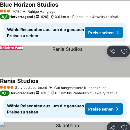
Blue Horizon Studios
Preise sehen
Hotel
Ruhige Hanglage
Preise sehen
3 Sterne
8,8
Hervorragend
629
0.9 km bis Panhellenic Jewelry festival
Wähle Reisedaten aus, um die genauen
Preise sehen
Preise zu sehen
Beliebte Wahl
Teilen
Zu
Rania Studios
Preise sehen
Serviced apartment
Gut ausgestattete Küchenzeilen
Preise seh
4 Sterne
8,6
Hervorragend
638
0.5 km bis Panhellenic Jewelry festival
Wähle Reisedaten aus, um die genauen
Preise sehen
Preise zu sehen