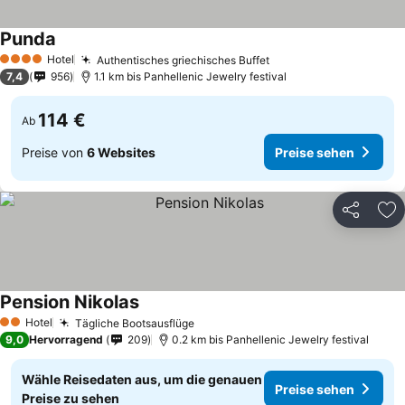
Punda
Preise sehen
Hotel
Authentisches griechisches Buffet
Preise sehen
4 Sterne
7,4
956
1.1 km bis Panhellenic Jewelry festival
114 €
Ab
Preise von
6 Websites
Preise sehen
Teilen
Zu
Pension Nikolas
Preise sehen
Hotel
Tägliche Bootsausflüge
Preise sehen
2 Sterne
9,0
Hervorragend
209
0.2 km bis Panhellenic Jewelry festival
Wähle Reisedaten aus, um die genauen
Preise sehen
Preise zu sehen