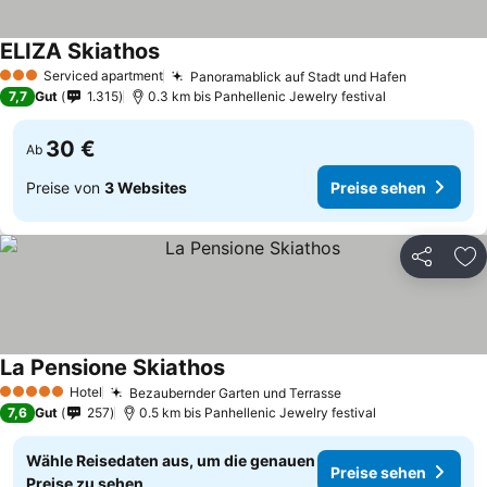
ELIZA Skiathos
Preise sehen
Serviced apartment
Panoramablick auf Stadt und Hafen
Preise se
3 Sterne
7,7
Gut
1.315
0.3 km bis Panhellenic Jewelry festival
30 €
Ab
Preise von
3 Websites
Preise sehen
Teilen
Zu
La Pensione Skiathos
Preise sehen
Hotel
Bezaubernder Garten und Terrasse
Preise sehen
5 Sterne
7,6
Gut
257
0.5 km bis Panhellenic Jewelry festival
Wähle Reisedaten aus, um die genauen
Preise sehen
Preise zu sehen