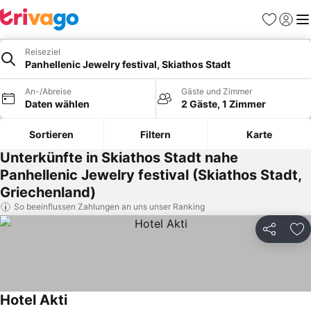
Favoriten
Einlog
Me
Reiseziel
Panhellenic Jewelry festival, Skiathos Stadt
An-/Abreise
Gäste und Zimmer
Daten wählen
2 Gäste, 1 Zimmer
Sortieren
Filtern
Karte
Unterkünfte in Skiathos Stadt nahe
Panhellenic Jewelry festival (Skiathos Stadt,
Griechenland)
So beeinflussen Zahlungen an uns unser Ranking
Teilen
Zu
Hotel Akti
Preise sehen