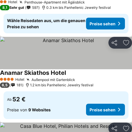
Hotel
Penthouse-Apartment mit Ägäisblick
Preise sehen
2 Sterne
8,1
Sehr gut
597
0.3 km bis Panhellenic Jewelry festival
Wähle Reisedaten aus, um die genauen
Preise sehen
Preise zu sehen
Teilen
Zu
Anamar Skiathos Hotel
Preise sehen
Hotel
Außenpool mit Gartenblick
Preise sehen
4 Sterne
6,5
181
1.2 km bis Panhellenic Jewelry festival
52 €
Ab
Preise von
9 Websites
Preise sehen
Teilen
Zu