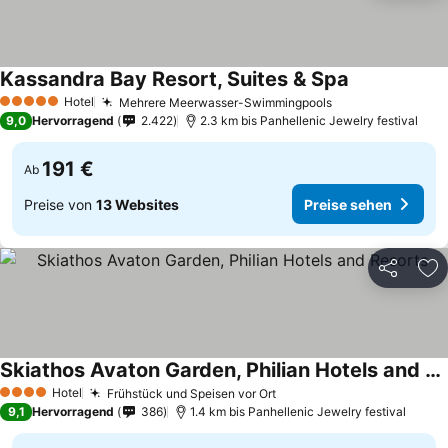
Kassandra Bay Resort, Suites & Spa
Preise sehen
Hotel
Mehrere Meerwasser-Swimmingpools
Preise sehen
5 Sterne
9,0
Hervorragend
2.422
2.3 km bis Panhellenic Jewelry festival
191 €
Ab
Preise von
13 Websites
Preise sehen
Teilen
Zu
Skiathos Avaton Garden, Philian Hotels and Resorts
Preise sehen
Hotel
Frühstück und Speisen vor Ort
Preise sehen
4 Sterne
9,1
Hervorragend
386
1.4 km bis Panhellenic Jewelry festival