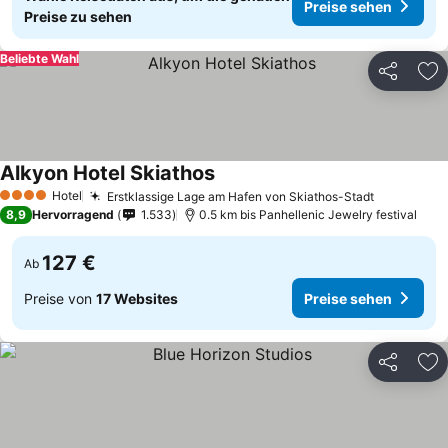
Preise sehen
Preise zu sehen
Beliebte Wahl
Teilen
Zu
Alkyon Hotel Skiathos
Preise sehen
Hotel
Erstklassige Lage am Hafen von Skiathos-Stadt
Preise se
4 Sterne
8,9
Hervorragend
1.533
0.5 km bis Panhellenic Jewelry festival
127 €
Ab
Preise von
17 Websites
Preise sehen
Teilen
Zu