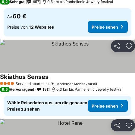
8,2
Sehr gut
657
0.5 km bis Panhellenic Jewelry festival
60 €
Ab
Preise von
12 Websites
Preise sehen
Teilen
Zu
Skiathos Senses
Preise sehen
Serviced apartment
Moderner Architekturstil
Preise sehen
4 Sterne
9,5
Hervorragend
191
0.3 km bis Panhellenic Jewelry festival
Wähle Reisedaten aus, um die genauen
Preise sehen
Preise zu sehen
Teilen
Zu