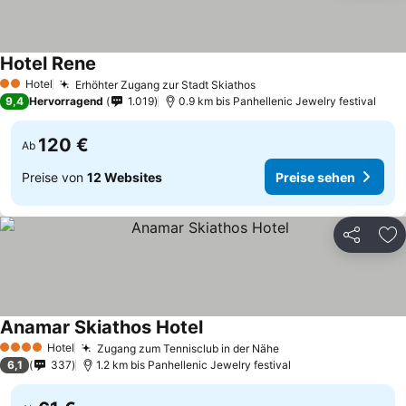
Hotel Rene
Preise sehen
Hotel
Erhöhter Zugang zur Stadt Skiathos
Preise sehen
2 Sterne
9,4
Hervorragend
1.019
0.9 km bis Panhellenic Jewelry festival
120 €
Ab
Preise von
12 Websites
Preise sehen
Teilen
Zu
Anamar Skiathos Hotel
Preise sehen
Hotel
Zugang zum Tennisclub in der Nähe
Preise sehen
4 Sterne
6,1
337
1.2 km bis Panhellenic Jewelry festival