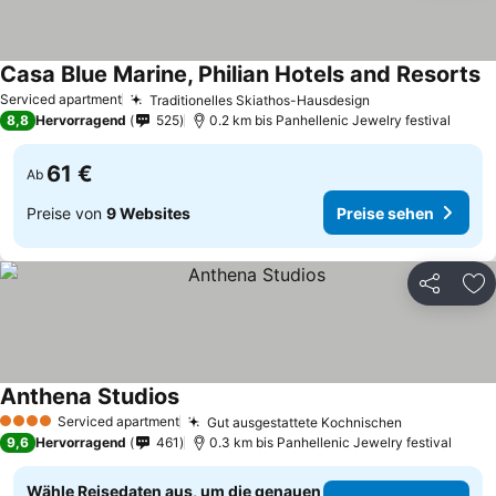
Casa Blue Marine, Philian Hotels and Resorts
P
Serviced apartment
Traditionelles Skiathos-Hausdesign
Preise sehen
8,8
Hervorragend
525
0.2 km bis Panhellenic Jewelry festival
61 €
Ab
Preise von
9 Websites
Preise sehen
Teilen
Zu
Anthena Studios
Preise sehen
Serviced apartment
Gut ausgestattete Kochnischen
Preise seh
4 Sterne
9,6
Hervorragend
461
0.3 km bis Panhellenic Jewelry festival
Wähle Reisedaten aus, um die genauen