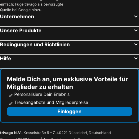
einfach: Füge trivago als bevorzugte
Huelva Strandhotels
Isla Canela Strandhotels
Quelle bei Google hinzu.
Punta Umbría Strandhotels
Praia da Falésia Strandhotels
Unternehmen
Quinta do Lago Strandhotels
Cabanas de Tavira Strandhotels
Unsere Produkte
Montenegro Strandhotels
Manta Rota Strandhotels
Vale do Lobo Strandhotels
Cartaya Strandhotels
Bedingungen und Richtlinien
Mazagón Strandhotels
Moncarapacho Strandhotels
Hilfe
Fuzeta Strandhotels
Beja Strandhotels
Alcoutim Strandhotels
Aracena Strandhotels
Melde Dich an, um exklusive Vorteile für
Mitglieder zu erhalten
Personalisiere Dein Erlebnis
Treueangebote und Mitgliederpreise
Einloggen
trivago N.V.
, Kesselstraße 5 – 7, 40221 Düsseldorf, Deutschland