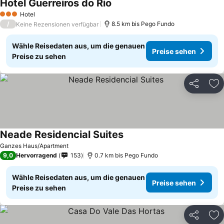
Hotel Guerreiros do Rio
Hotel
3 Sterne
/
8.5 km bis Pego Fundo
Keine Rezensionen verfügbar
Wähle Reisedaten aus, um die genauen
Preise sehen
Preise zu sehen
Teilen
Zu
Neade Residencial Suites
Ganzes Haus/Apartment
9,0
Hervorragend
153
0.7 km bis Pego Fundo
Wähle Reisedaten aus, um die genauen
Preise sehen
Preise zu sehen
Teilen
Zu