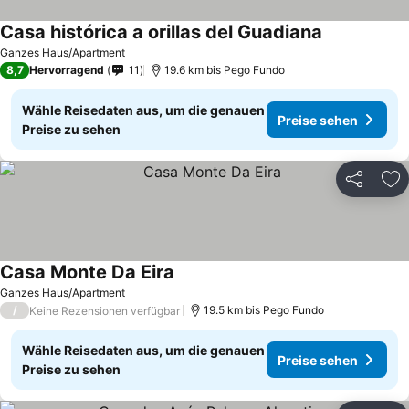
Casa histórica a orillas del Guadiana
Ganzes Haus/Apartment
8,7
Hervorragend
11
19.6 km bis Pego Fundo
Wähle Reisedaten aus, um die genauen
Preise sehen
Preise zu sehen
Teilen
Zu
Casa Monte Da Eira
Ganzes Haus/Apartment
/
19.5 km bis Pego Fundo
Keine Rezensionen verfügbar
Wähle Reisedaten aus, um die genauen
Preise sehen
Preise zu sehen