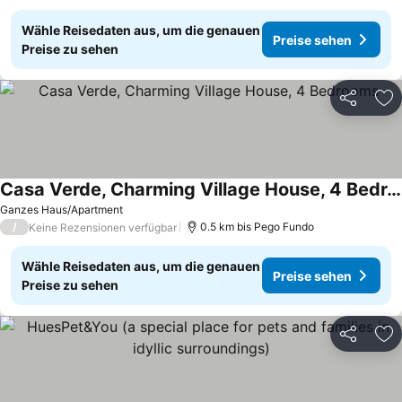
Wähle Reisedaten aus, um die genauen
Preise sehen
Preise zu sehen
Teilen
Zu
Casa Verde, Charming Village House, 4 Bedrooms
Ganzes Haus/Apartment
/
0.5 km bis Pego Fundo
Keine Rezensionen verfügbar
Wähle Reisedaten aus, um die genauen
Preise sehen
Preise zu sehen
Teilen
Zu