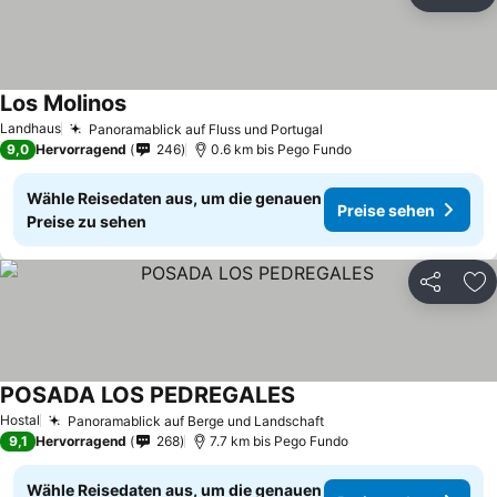
Teilen
Zu
Los Molinos
Landhaus
Panoramablick auf Fluss und Portugal
9,0
Hervorragend
246
0.6 km bis Pego Fundo
Wähle Reisedaten aus, um die genauen
Preise sehen
Preise zu sehen
Teilen
Zu
POSADA LOS PEDREGALES
Hostal
Panoramablick auf Berge und Landschaft
9,1
Hervorragend
268
7.7 km bis Pego Fundo
Wähle Reisedaten aus, um die genauen