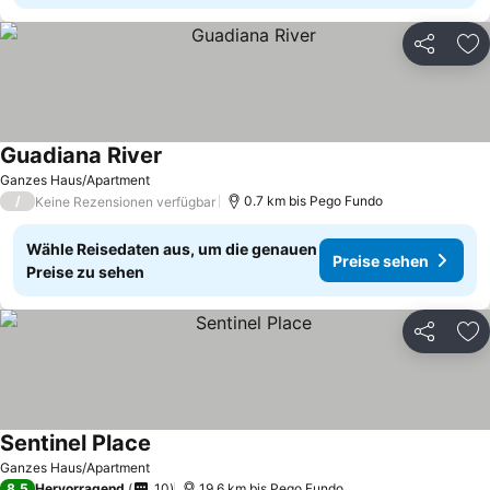
Teilen
Zu
Guadiana River
Ganzes Haus/Apartment
/
0.7 km bis Pego Fundo
Keine Rezensionen verfügbar
Wähle Reisedaten aus, um die genauen
Preise sehen
Preise zu sehen
Teilen
Zu
Sentinel Place
Ganzes Haus/Apartment
8,5
Hervorragend
10
19.6 km bis Pego Fundo