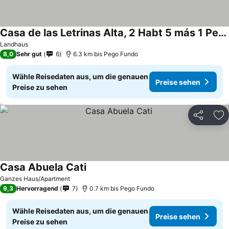
Casa de las Letrinas Alta, 2 Habt 5 más 1 Pers max chimenea con horno
Landhaus
8,0
Sehr gut
6
6.3 km bis Pego Fundo
Wähle Reisedaten aus, um die genauen
Preise sehen
Preise zu sehen
Teilen
Zu
Casa Abuela Cati
Ganzes Haus/Apartment
9,3
Hervorragend
7
0.7 km bis Pego Fundo
Wähle Reisedaten aus, um die genauen
Preise sehen
Preise zu sehen