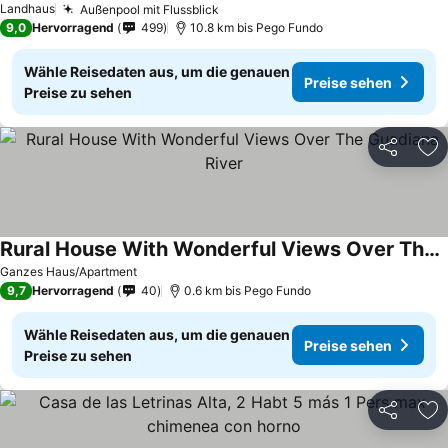
Landhaus
Außenpool mit Flussblick
9,0
Hervorragend
499
10.8 km bis Pego Fundo
Wähle Reisedaten aus, um die genauen
Preise sehen
Preise zu sehen
Teilen
Zu
Rural House With Wonderful Views Over The Guadiana River
Ganzes Haus/Apartment
9,7
Hervorragend
40
0.6 km bis Pego Fundo
Wähle Reisedaten aus, um die genauen
Preise sehen
Preise zu sehen
Teilen
Zu