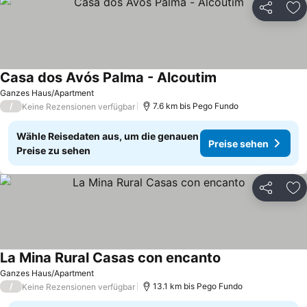
Teilen
Zu
Casa dos Avós Palma - Alcoutim
Ganzes Haus/Apartment
/
7.6 km bis Pego Fundo
Keine Rezensionen verfügbar
Wähle Reisedaten aus, um die genauen
Preise sehen
Preise zu sehen
Teilen
Zu
La Mina Rural Casas con encanto
Ganzes Haus/Apartment
/
13.1 km bis Pego Fundo
Keine Rezensionen verfügbar