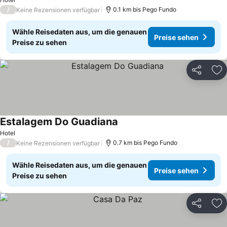
/
0.1 km bis Pego Fundo
Keine Rezensionen verfügbar
Wähle Reisedaten aus, um die genauen
Preise sehen
Preise zu sehen
Teilen
Zu
Estalagem Do Guadiana
Hotel
/
0.7 km bis Pego Fundo
Keine Rezensionen verfügbar
Wähle Reisedaten aus, um die genauen
Preise sehen
Preise zu sehen
Teilen
Zu