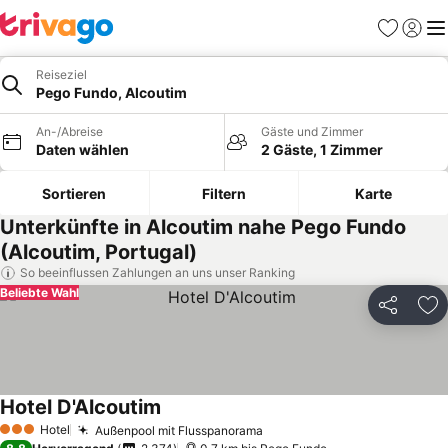
Favoriten
Einlog
Me
Reiseziel
Pego Fundo, Alcoutim
An-/Abreise
Gäste und Zimmer
Daten wählen
2 Gäste, 1 Zimmer
Sortieren
Filtern
Karte
Unterkünfte in Alcoutim nahe Pego Fundo
(Alcoutim, Portugal)
So beeinflussen Zahlungen an uns unser Ranking
Beliebte Wahl
Teilen
Zu
Hotel D'Alcoutim
Hotel
Außenpool mit Flusspanorama
3 Sterne