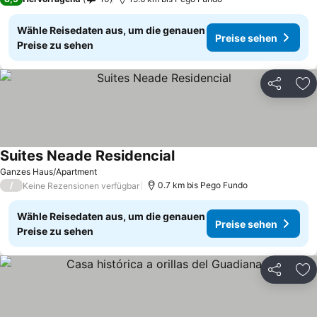
Wähle Reisedaten aus, um die genauen
Preise sehen
Preise zu sehen
Teilen
Zu
Suites Neade Residencial
Ganzes Haus/Apartment
/
0.7 km bis Pego Fundo
Keine Rezensionen verfügbar
Wähle Reisedaten aus, um die genauen
Preise sehen
Preise zu sehen
Teilen
Zu