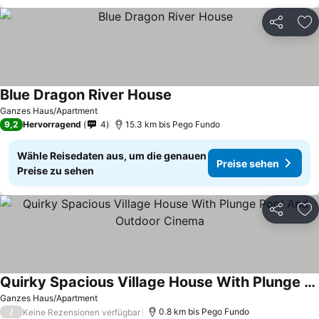
Teilen
Zu
Blue Dragon River House
Ganzes Haus/Apartment
9,2
Hervorragend
4
15.3 km bis Pego Fundo
Wähle Reisedaten aus, um die genauen
Preise sehen
Preise zu sehen
Teilen
Zu
Quirky Spacious Village House With Plunge Pool And Outdoor Cinema
Ganzes Haus/Apartment
/
0.8 km bis Pego Fundo
Keine Rezensionen verfügbar