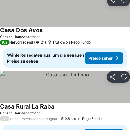
Teilen
Zu
Casa Dos Avos
Ganzes Haus/Apartment
9,2
Hervorragend
21
17.8 km bis Pego Fundo
Wähle Reisedaten aus, um die genauen
Preise sehen
Preise zu sehen
Teilen
Zu
Casa Rural La Rabá
Ganzes Haus/Apartment
/
0.8 km bis Pego Fundo
Keine Rezensionen verfügbar