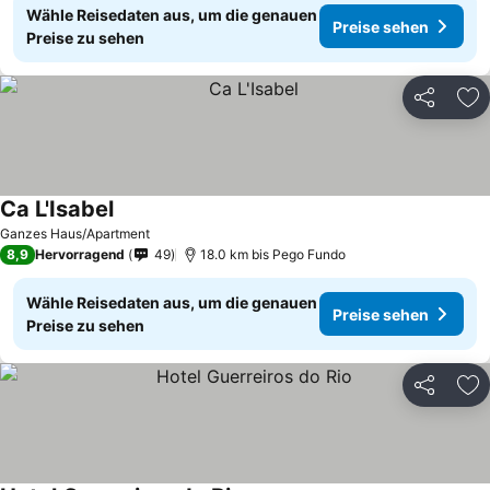
Wähle Reisedaten aus, um die genauen
Preise sehen
Preise zu sehen
Teilen
Zu
Ca L'Isabel
Ganzes Haus/Apartment
8,9
Hervorragend
49
18.0 km bis Pego Fundo
Wähle Reisedaten aus, um die genauen
Preise sehen
Preise zu sehen
Teilen
Zu