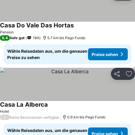
Casa Do Vale Das Hortas
Pension
8,4
Sehr gut
184
5.7 km bis Pego Fundo
Wähle Reisedaten aus, um die genauen
Preise sehen
Preise zu sehen
Teilen
Zu
Casa La Alberca
Hotel
/
0.6 km bis Pego Fundo
Keine Rezensionen verfügbar
Wähle Reisedaten aus, um die genauen
Preise sehen