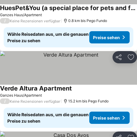
HuesPet&You (a special place for pets and families in idyllic surroundings)
Ganzes Haus/Apartment
/
0.8 km bis Pego Fundo
Keine Rezensionen verfügbar
Wähle Reisedaten aus, um die genauen
Preise sehen
Preise zu sehen
Teilen
Zu
Verde Altura Apartment
Ganzes Haus/Apartment
/
15.2 km bis Pego Fundo
Keine Rezensionen verfügbar
Wähle Reisedaten aus, um die genauen
Preise sehen
Preise zu sehen