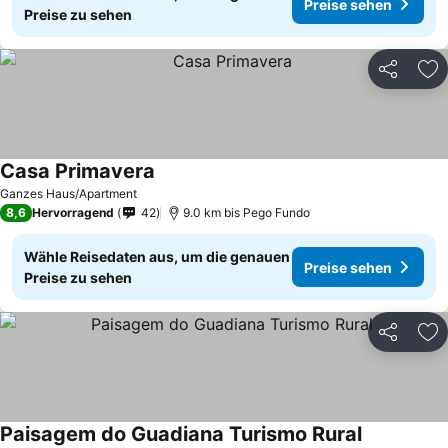
Preise sehen
Preise zu sehen
Teilen
Zu
Casa Primavera
Ganzes Haus/Apartment
8,6
Hervorragend
42
9.0 km bis Pego Fundo
Wähle Reisedaten aus, um die genauen
Preise sehen
Preise zu sehen
Teilen
Zu
Paisagem do Guadiana Turismo Rural