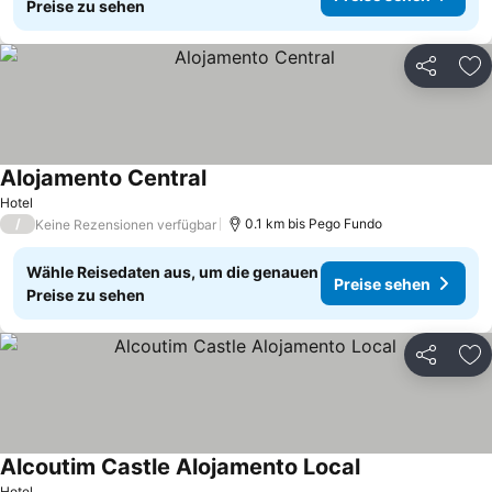
Preise zu sehen
Teilen
Zu
Alojamento Central
Hotel
/
0.1 km bis Pego Fundo
Keine Rezensionen verfügbar
Wähle Reisedaten aus, um die genauen
Preise sehen
Preise zu sehen
Teilen
Zu
Alcoutim Castle Alojamento Local
Hotel