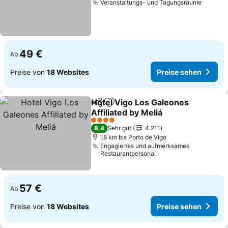
Veranstaltungs- und Tagungsräume
49 €
Ab
Preise von
18 Websites
Preise sehen
Hotel Vigo Los Galeones
Teilen
Zu Favoriten hinzufügen
Affiliated by Meliá
4 Sterne
8,4
Sehr gut
4.211
1.8 km bis Porto de Vigo
Engagiertes und aufmerksames
Restaurantpersonal
57 €
Ab
Preise von
18 Websites
Preise sehen