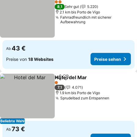
2 Sterne
8,1
Sehr gut
5.220
2.1 km bis Porto de Vigo
Fahrradfreundlich mit sicherer
Aufbewahrung
43 €
Ab
Preise von
18 Websites
Preise sehen
Hotel del Mar
Teilen
Zu Favoriten hinzufügen
1 Sterne
7,1
4.071
1.9 km bis Porto de Vigo
Sprudelbad zum Entspannen
Beliebte Wahl
73 €
Ab