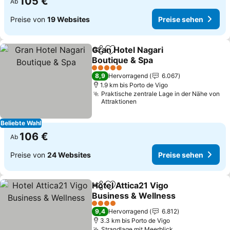
105 €
Ab
Preise von
19 Websites
Preise sehen
Gran Hotel Nagari
Teilen
Zu Favoriten hinzufügen
Boutique & Spa
5 Sterne
8,9
Hervorragend
6.067
1.9 km bis Porto de Vigo
Praktische zentrale Lage in der Nähe von
Attraktionen
Beliebte Wahl
106 €
Ab
Preise von
24 Websites
Preise sehen
Hotel Attica21 Vigo
Teilen
Zu Favoriten hinzufügen
Business & Wellness
4 Sterne
9,4
Hervorragend
6.812
3.3 km bis Porto de Vigo
Strandlage mit Meerblick