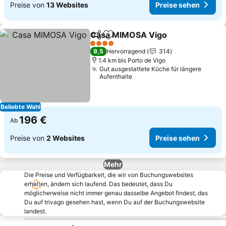
Preise von
13 Websites
Preise sehen
Casa MIMOSA Vigo
Teilen
Zu Favoriten hinzufügen
4 Sterne
9,5
Hervorragend
314
1.4 km bis Porto de Vigo
Gut ausgestattete Küche für längere
Aufenthalte
Beliebte Wahl
196 €
Ab
Preise von
2 Websites
Preise sehen
Mehr
Die Preise und Verfügbarkeit, die wir von Buchungswebsites
erhalten, ändern sich laufend. Das bedeutet, dass Du
möglicherweise nicht immer genau dasselbe Angebot findest, das
Du auf trivago gesehen hast, wenn Du auf der Buchungswebsite
landest.