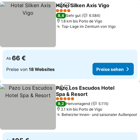
Hotel Silken Axis Vigo
Teilen
Zu Favoriten hinzufügen
4 Sterne
8,4
Sehr gut
6.584
1.8 km bis Porto de Vigo
Top-Lage im Zentrum von Vigo
66 €
Ab
Preise von
18 Websites
Preise sehen
Pazo Los Escudos Hotel
Teilen
Zu Favoriten hinzufügen
Spa & Resort
5 Sterne
9,2
Hervorragend
5.115
2.1 km bis Porto de Vigo
Beheizter Innen- und saisonaler Außenpool