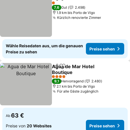
Teilen
Zu Favoriten hinzufügen
1 Sterne
7,6
Gut
2.498
1.9 km bis Porto de Vigo
Kürzlich renovierte Zimmer
Wähle Reisedaten aus, um die genauen
Preise sehen
Preise zu sehen
Agua de Mar Hotel
Teilen
Zu Favoriten hinzufügen
Boutique
4 Sterne
9,1
Hervorragend
2.480
2.1 km bis Porto de Vigo
Für alle Gäste zugänglich
63 €
Ab
Preise von
20 Websites
Preise sehen