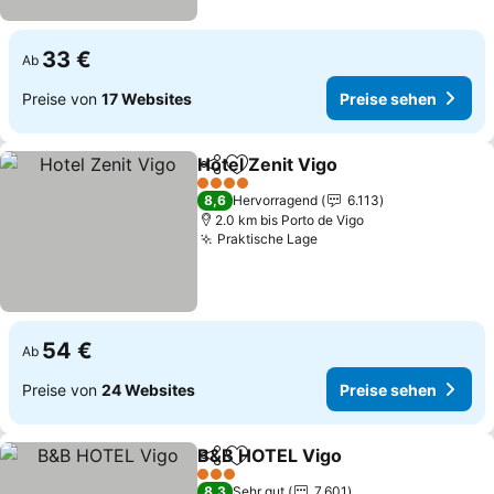
33 €
Ab
Preise von
17 Websites
Preise sehen
Hotel Zenit Vigo
Teilen
Zu Favoriten hinzufügen
4 Sterne
8,6
Hervorragend
6.113
2.0 km bis Porto de Vigo
Praktische Lage
54 €
Ab
Preise von
24 Websites
Preise sehen
B&B HOTEL Vigo
Teilen
Zu Favoriten hinzufügen
3 Sterne
8,3
Sehr gut
7.601