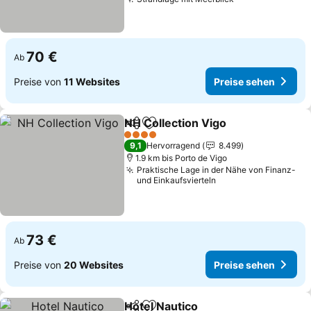
70 €
Ab
Preise von
11 Websites
Preise sehen
NH Collection Vigo
Teilen
Zu Favoriten hinzufügen
4 Sterne
9,1
Hervorragend
8.499
1.9 km bis Porto de Vigo
Praktische Lage in der Nähe von Finanz-
und Einkaufsvierteln
73 €
Ab
Preise von
20 Websites
Preise sehen
Hotel Nautico