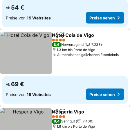
54 €
Ab
Preise von
19 Websites
Preise sehen
Hotel Coia de Vigo
Teilen
Zu Favoriten hinzufügen
4 Sterne
8,6
Hervorragend
7.233
1.3 km bis Porto de Vigo
Authentisches galizisches Esserlebnis
69 €
Ab
Preise von
19 Websites
Preise sehen
Hesperia Vigo
Teilen
Zu Favoriten hinzufügen
4 Sterne
8,4
Sehr gut
7.400
1.6 km bis Porto de Vigo