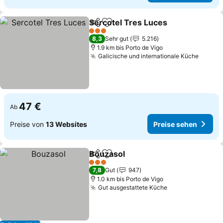
Sercotel Tres Luces
Teilen
Zu Favoriten hinzufügen
3 Sterne
8,3
Sehr gut
5.216
1.9 km bis Porto de Vigo
Galicische und internationale Küche
47 €
Ab
Preise von
13 Websites
Preise sehen
Bouzasol
Teilen
Zu Favoriten hinzufügen
3 Sterne
7,8
Gut
947
1.0 km bis Porto de Vigo
Gut ausgestattete Küche