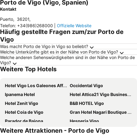
Porto de Vigo (Vigo, Spanien)
Kontakt
Puerto
,
36201
,
Telefon
:
+34(986)268000
|
Offizielle Website
Häufig gestellte Fragen zum/zur Porto de
Vigo
Was macht Porto de Vigo in Vigo so beliebt?
Welche Unterkünfte gibt es in der Nähe von Porto de Vigo?
Welche anderen Sehenswürdigkeiten sind in der Nähe von Porto de
Vigo?
Weitere Top Hotels
Hotel Vigo Los Galeones Affiliated by Meliá
Occidental Vigo
Ipanema Hotel
Hotel Attica21 Vigo Business & Wellness
Hotel Zenit Vigo
B&B HOTEL Vigo
Hotel Coia de Vigo
Gran Hotel Nagari Boutique & Spa
Parador de Baiona
Hesperia Vigo
Weitere Attraktionen - Porto de Vigo
Agua de Mar Hotel Boutique
NH Collection Vigo