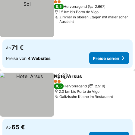
2 Sterne
8,5
Hervorragend
2.667
1.5 km bis Porto de Vigo
Zimmer in oberen Etagen mit malerischer
Aussicht
71 €
Ab
Preise von
4 Websites
Preise sehen
Hotel Arsus
Teilen
Zu Favoriten hinzufügen
2 Sterne
8,5
Hervorragend
2.519
2.0 km bis Porto de Vigo
Galizische Küche im Restaurant
65 €
Ab