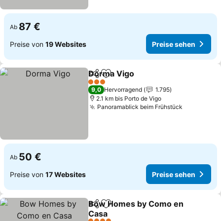
87 €
Ab
Preise von
19 Websites
Preise sehen
Dorma Vigo
Teilen
Zu Favoriten hinzufügen
3 Sterne
9,0
Hervorragend
1.795
2.1 km bis Porto de Vigo
Panoramablick beim Frühstück
50 €
Ab
Preise von
17 Websites
Preise sehen
Bow Homes by Como en
Teilen
Zu Favoriten hinzufügen
Casa