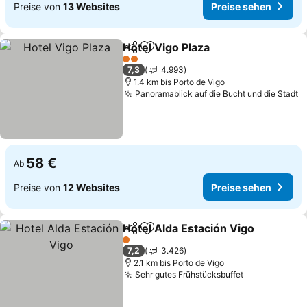
Preise von
13 Websites
Preise sehen
Hotel Vigo Plaza
Teilen
Zu Favoriten hinzufügen
2 Sterne
7,3
4.993
1.4 km bis Porto de Vigo
Panoramablick auf die Bucht und die Stadt
58 €
Ab
Preise von
12 Websites
Preise sehen
Hotel Alda Estación Vigo
Teilen
Zu Favoriten hinzufügen
1 Sterne
7,2
3.426
2.1 km bis Porto de Vigo
Sehr gutes Frühstücksbuffet