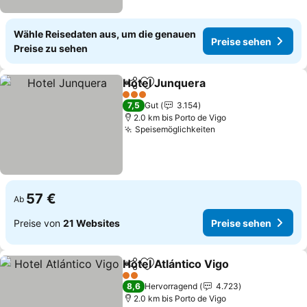
Wähle Reisedaten aus, um die genauen
Preise sehen
Preise zu sehen
Hotel Junquera
Teilen
Zu Favoriten hinzufügen
3 Sterne
7,5
Gut
3.154
2.0 km bis Porto de Vigo
Speisemöglichkeiten
57 €
Ab
Preise von
21 Websites
Preise sehen
Hotel Atlántico Vigo
Teilen
Zu Favoriten hinzufügen
2 Sterne
8,6
Hervorragend
4.723
2.0 km bis Porto de Vigo