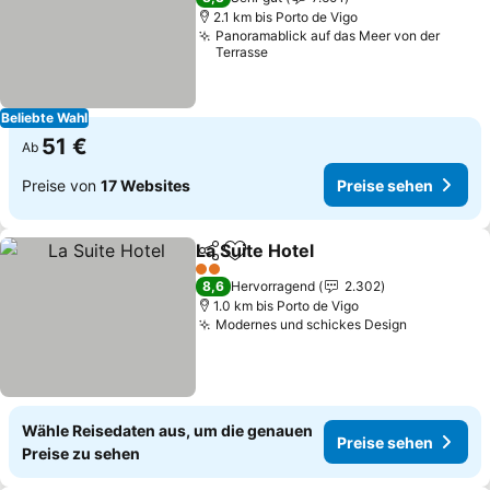
2.1 km bis Porto de Vigo
Panoramablick auf das Meer von der
Terrasse
Beliebte Wahl
51 €
Ab
Preise von
17 Websites
Preise sehen
La Suite Hotel
Teilen
Zu Favoriten hinzufügen
2 Sterne
8,6
Hervorragend
2.302
1.0 km bis Porto de Vigo
Modernes und schickes Design
Wähle Reisedaten aus, um die genauen
Preise sehen
Preise zu sehen