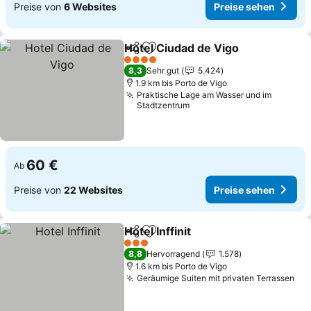
Preise von
6 Websites
Preise sehen
Hotel Ciudad de Vigo
Teilen
Zu Favoriten hinzufügen
4 Sterne
8,3
Sehr gut
5.424
1.9 km bis Porto de Vigo
Praktische Lage am Wasser und im
Stadtzentrum
60 €
Ab
Preise von
22 Websites
Preise sehen
Hotel Inffinit
Teilen
Zu Favoriten hinzufügen
3 Sterne
8,8
Hervorragend
1.578
1.6 km bis Porto de Vigo
Geräumige Suiten mit privaten Terrassen