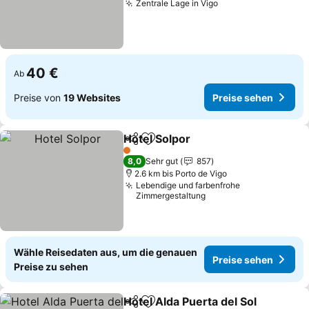
Zentrale Lage in Vigo
40 €
Ab
Preise von
19 Websites
Preise sehen
Hotel Solpor
Teilen
Zu Favoriten hinzufügen
1 Sterne
8,0
Sehr gut
857
2.6 km bis Porto de Vigo
Lebendige und farbenfrohe
Zimmergestaltung
Wähle Reisedaten aus, um die genauen
Preise sehen
Preise zu sehen
Hotel Alda Puerta del Sol
Teilen
Zu Favoriten hinzufügen