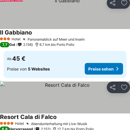
Teilen
Zu
Il Gabbiano
Hotel
Panoramablick auf Meer und Inseln
3 Sterne
7,7
Gut
2.156
6.7 km bis Porto Pollo
45 €
Ab
Preise von
5 Websites
Preise sehen
Teilen
Zu
Resort Cala di Falco
Hotel
Abendunterhaltung mit Live-Musik
4 Sterne
8,8
Hervorragend
2.152
12.7 km bis Porto Pollo