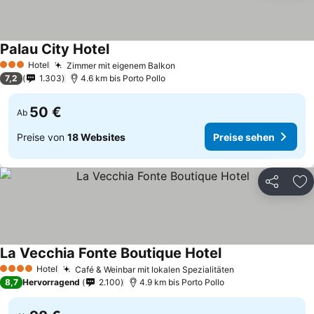
Palau City Hotel
Hotel
Zimmer mit eigenem Balkon
3 Sterne
7,2
1.303
4.6 km bis Porto Pollo
50 €
Ab
Preise von
18 Websites
Preise sehen
Teilen
Zu
La Vecchia Fonte Boutique Hotel
Hotel
Café & Weinbar mit lokalen Spezialitäten
4 Sterne
8,7
Hervorragend
2.100
4.9 km bis Porto Pollo