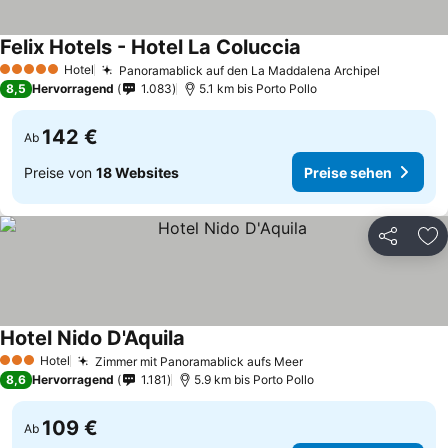
Felix Hotels - Hotel La Coluccia
Hotel
Panoramablick auf den La Maddalena Archipel
5 Sterne
8,5
Hervorragend
1.083
5.1 km bis Porto Pollo
142 €
Ab
Preise von
18 Websites
Preise sehen
Teilen
Zu
Hotel Nido D'Aquila
Hotel
Zimmer mit Panoramablick aufs Meer
3 Sterne
8,6
Hervorragend
1.181
5.9 km bis Porto Pollo
109 €
Ab