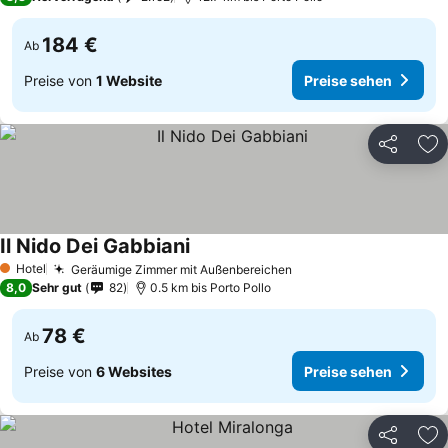
184 €
Ab
Preise von
1 Website
Preise sehen
Teilen
Zu
Il Nido Dei Gabbiani
Hotel
Geräumige Zimmer mit Außenbereichen
1 Sterne
8,0
Sehr gut
82
0.5 km bis Porto Pollo
78 €
Ab
Preise von
6 Websites
Preise sehen
Teilen
Zu