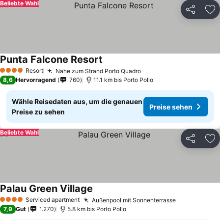
Beliebte Wahl
Teilen
Zu
Punta Falcone Resort
Resort
Nähe zum Strand Porto Quadro
4 Sterne
8,6
Hervorragend
760
11.1 km bis Porto Pollo
Wähle Reisedaten aus, um die genauen
Preise sehen
Preise zu sehen
Beliebte Wahl
Teilen
Zu
Palau Green Village
Serviced apartment
Außenpool mit Sonnenterrasse
4 Sterne
7,9
Gut
1.270
5.8 km bis Porto Pollo