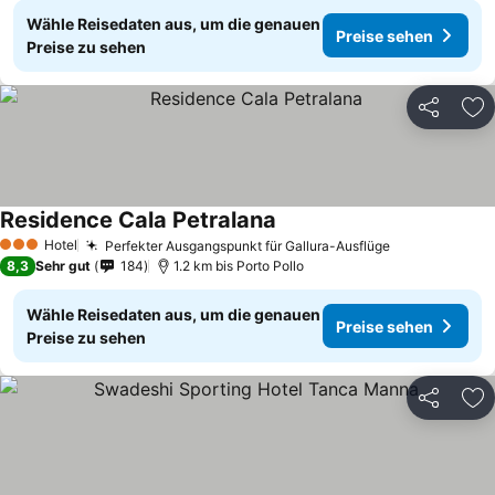
Wähle Reisedaten aus, um die genauen
Preise sehen
Preise zu sehen
Teilen
Zu
Residence Cala Petralana
Hotel
Perfekter Ausgangspunkt für Gallura-Ausflüge
3 Sterne
8,3
Sehr gut
184
1.2 km bis Porto Pollo
Wähle Reisedaten aus, um die genauen
Preise sehen
Preise zu sehen
Teilen
Zu