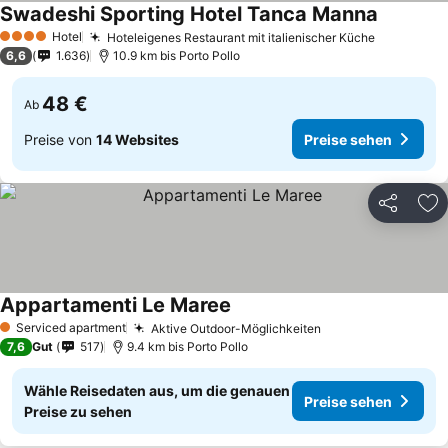
Swadeshi Sporting Hotel Tanca Manna
Hotel
Hoteleigenes Restaurant mit italienischer Küche
4 Sterne
6,6
1.636
10.9 km bis Porto Pollo
48 €
Ab
Preise von
14 Websites
Preise sehen
Teilen
Zu
Appartamenti Le Maree
Serviced apartment
Aktive Outdoor-Möglichkeiten
1 Sterne
7,6
Gut
517
9.4 km bis Porto Pollo
Wähle Reisedaten aus, um die genauen
Preise sehen
Preise zu sehen