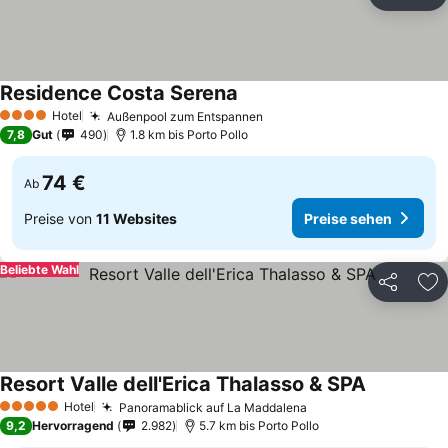
Teilen
Zu
Residence Costa Serena
Hotel
Außenpool zum Entspannen
4 Sterne
7,8
Gut
490
1.8 km bis Porto Pollo
74 €
Ab
Preise von
11 Websites
Preise sehen
Beliebte Wahl
Teilen
Zu
Resort Valle dell'Erica Thalasso & SPA
Hotel
Panoramablick auf La Maddalena
5 Sterne
9,2
Hervorragend
2.982
5.7 km bis Porto Pollo