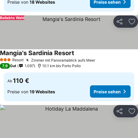
Preise von
18 Websites
Preise sehen
Beliebte Wahl
Teilen
Zu
Mangia's Sardinia Resort
Resort
Zimmer mit Panoramablick aufs Meer
3 Sterne
7,9
Gut
1.097
10.1 km bis Porto Pollo
110 €
Ab
Preise von
19 Websites
Preise sehen
Teilen
Zu