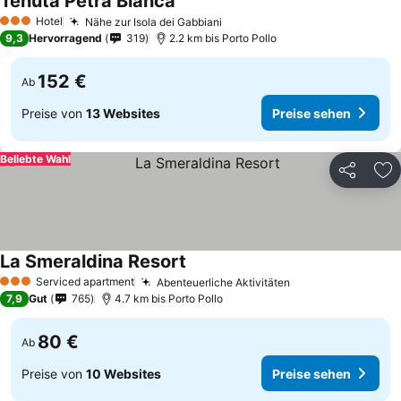
Tenuta Petra Bianca
Hotel
Nähe zur Isola dei Gabbiani
3 Sterne
9,3
Hervorragend
319
2.2 km bis Porto Pollo
152 €
Ab
Preise von
13 Websites
Preise sehen
Beliebte Wahl
Teilen
Zu
La Smeraldina Resort
Serviced apartment
Abenteuerliche Aktivitäten
3 Sterne
7,9
Gut
765
4.7 km bis Porto Pollo
80 €
Ab
Preise von
10 Websites
Preise sehen