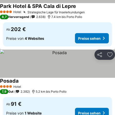
Park Hotel & SPA Cala di Lepre
Hotel
Strategische Lage für Inselerkundungen
4 Sterne
8,7
Hervorragend
2.638
7.4 km bis Porto Pollo
202 €
Ab
Preise von
4 Websites
Preise sehen
Teilen
Zu
Posada
Hotel
4 Sterne
7,9
Gut
2.382
5.2 km bis Porto Pollo
91 €
Ab
Preise von
1 Website
Preise sehen