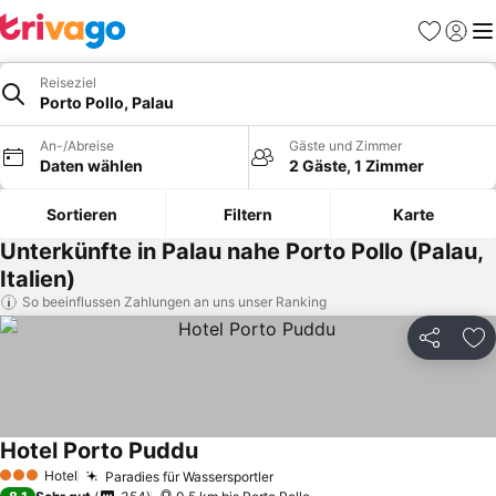
Favoriten
Einlog
Me
Reiseziel
Porto Pollo, Palau
An-/Abreise
Gäste und Zimmer
Daten wählen
2 Gäste, 1 Zimmer
Sortieren
Filtern
Karte
Unterkünfte in Palau nahe Porto Pollo (Palau,
Italien)
So beeinflussen Zahlungen an uns unser Ranking
Teilen
Zu
Hotel Porto Puddu
Hotel
Paradies für Wassersportler
3 Sterne