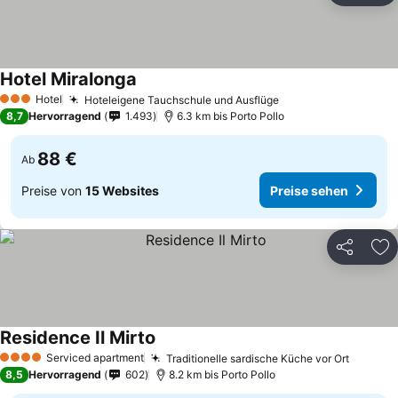
Hotel Miralonga
Hotel
Hoteleigene Tauchschule und Ausflüge
3 Sterne
8,7
Hervorragend
1.493
6.3 km bis Porto Pollo
88 €
Ab
Preise von
15 Websites
Preise sehen
Teilen
Zu
Residence Il Mirto
Serviced apartment
Traditionelle sardische Küche vor Ort
4 Sterne
8,5
Hervorragend
602
8.2 km bis Porto Pollo