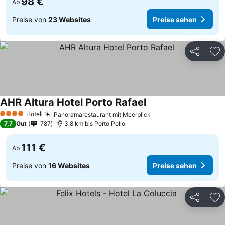
98 €
Ab
Preise von
23 Websites
Preise sehen
Teilen
Zu
AHR Altura Hotel Porto Rafael
Hotel
Panoramarestaurant mit Meerblick
4 Sterne
7,7
Gut
787
3.8 km bis Porto Pollo
111 €
Ab
Preise von
16 Websites
Preise sehen
Teilen
Zu