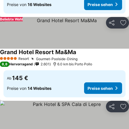
Preise von
16 Websites
Preise sehen
Beliebte Wahl
Teilen
Zu
Grand Hotel Resort Ma&Ma
Resort
Gourmet-Poolside-Dining
5 Sterne
8,8
Hervorragend
2.601
6.0 km bis Porto Pollo
145 €
Ab
Preise von
14 Websites
Preise sehen
Teilen
Zu