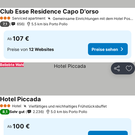
Club Esse Residence Capo D'orso
Serviced apartment
Gemeinsame Einrichtungen mit dem Hotel Posada
3 Sterne
7,1
656
5.5 km bis Porto Pollo
107 €
Ab
Preise von
12 Websites
Preise sehen
Beliebte Wahl
Teilen
Zu
Hotel Piccada
Hotel
Vielfältiges und reichhaltiges Frühstücksbuffet
3 Sterne
8,1
Sehr gut
2.236
5.0 km bis Porto Pollo
100 €
Ab