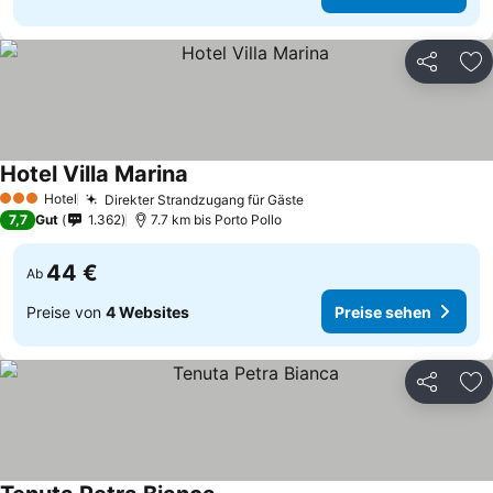
Teilen
Zu
Hotel Villa Marina
Hotel
Direkter Strandzugang für Gäste
3 Sterne
7,7
Gut
1.362
7.7 km bis Porto Pollo
44 €
Ab
Preise von
4 Websites
Preise sehen
Teilen
Zu