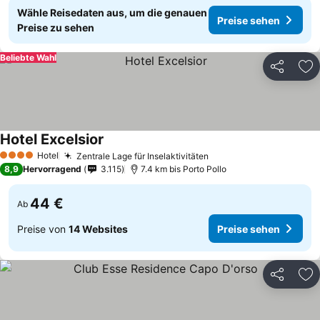
Wähle Reisedaten aus, um die genauen
Preise sehen
Preise zu sehen
Beliebte Wahl
Teilen
Zu
Hotel Excelsior
Hotel
Zentrale Lage für Inselaktivitäten
4 Sterne
8,9
Hervorragend
3.115
7.4 km bis Porto Pollo
44 €
Ab
Preise von
14 Websites
Preise sehen
Teilen
Zu