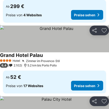
299 €
Ab
Preise von
4 Websites
Preise sehen
Teilen
Zu
Grand Hotel Palau
Hotel
Zimmer im Provence-Stil
4 Sterne
6,4
2.102
5.2 km bis Porto Pollo
52 €
Ab
Preise von
17 Websites
Preise sehen
Teilen
Zu