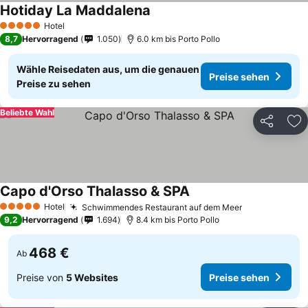
Hotiday La Maddalena
Hotel
5 Sterne
8,7
Hervorragend
1.050
6.0 km bis Porto Pollo
Wähle Reisedaten aus, um die genauen
Preise sehen
Preise zu sehen
Beliebte Wahl
Teilen
Zu
Capo d'Orso Thalasso & SPA
Hotel
Schwimmendes Restaurant auf dem Meer
5 Sterne
9,2
Hervorragend
1.694
8.4 km bis Porto Pollo
468 €
Ab
Preise von
5 Websites
Preise sehen