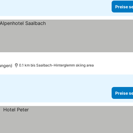
Preise s
ungen)
0.1 km bis Saalbach-Hinterglemm skiing area
Preise s