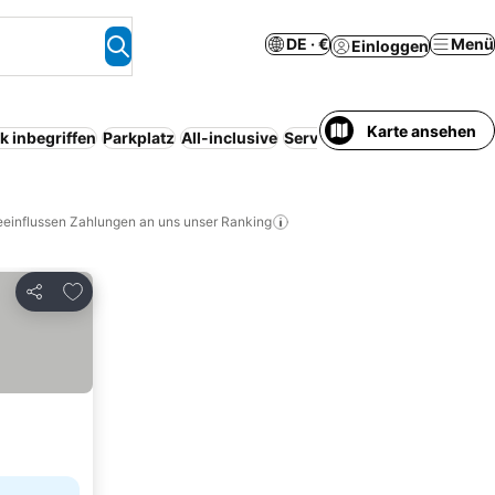
DE · €
Menü
Einloggen
Karte ansehen
k inbegriffen
Parkplatz
All-inclusive
Serviced apartment
Haustie
eeinflussen Zahlungen an uns unser Ranking
Zu Favoriten hinzufügen
Teilen