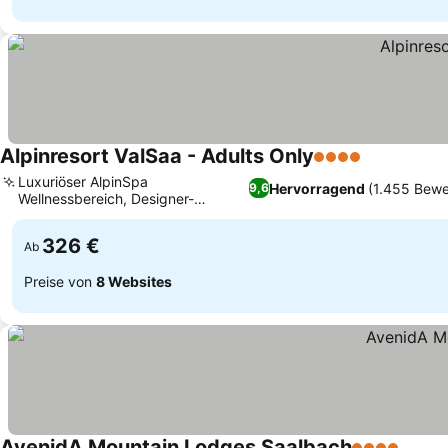
Alpinresort ValSaa - Adults Only
4 Sterne
Luxuriöser AlpinSpa
Hervorragend
(1.455 Bewe
9,6
Wellnessbereich, Designer-
Annehmlichkeiten im Zimmer
326 €
Ab
Preise von
8 Websites
AvenidA Mountain Lodges Saalbach