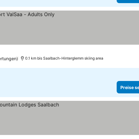
rtungen)
0.1 km bis Saalbach-Hinterglemm skiing area
Preise s