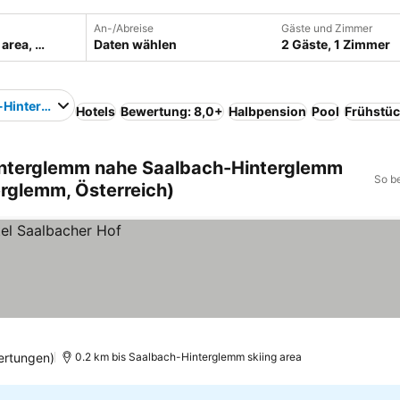
An-/Abreise
Gäste und Zimmer
Daten wählen
2 Gäste, 1 Zimmer
-Hinterglemm skiing area
Hotels
Bewertung: 8,0+
Halbpension
Pool
Frühstüc
Hinterglemm nahe Saalbach-Hinterglemm
So b
erglemm, Österreich)
ertungen)
0.2 km bis Saalbach-Hinterglemm skiing area