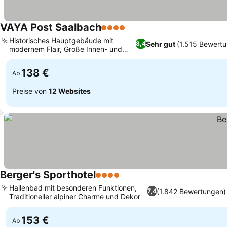
VAYA Post Saalbach
4 Sterne
Historisches Hauptgebäude mit
Sehr gut
(1.515 Bewert
8,4
modernem Flair, Große Innen- und
Außenpools
138 €
Ab
Preise von
12 Websites
Berger's Sporthotel
4 Sterne
Hallenbad mit besonderen Funktionen,
(1.842 Bewertungen)
7,4
Traditioneller alpiner Charme und Dekor
153 €
Ab