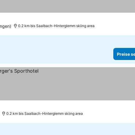
ungen)
0.2 km bis Saalbach-Hinterglemm skiing area
Preise s
0.2 km bis Saalbach-Hinterglemm skiing area