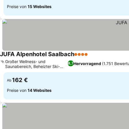
Preise von
15 Websites
JUFA Alpenhotel Saalbach
4 Sterne
Großer Wellness- und
Hervorragend
(1.751 Bewert
8,7
Saunabereich, Beheizter Ski-
und Fahrradkeller
162 €
Ab
Preise von
14 Websites