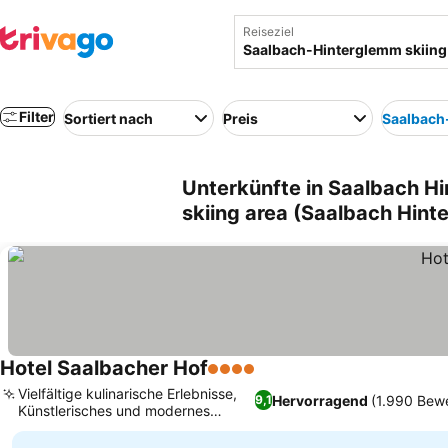
Reiseziel
Filter
Sortiert nach
Preis
Saalbach
Unterkünfte in Saalbach 
skiing area (Saalbach Hint
Hotel Saalbacher Hof
4 Sterne
Vielfältige kulinarische Erlebnisse,
Hervorragend
(1.990 Bew
9,1
Künstlerisches und modernes
alpines Design