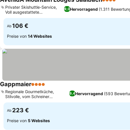
4 Sterne
Privater Skishuttle-Service,
Hervorragend
(1.311 Bewertun
9,0
Voll ausgestattete
Designerküchen
106 €
Ab
Preise von
14 Websites
Gappmaier
4 Sterne
Regionale Gourmetküche,
Hervorragend
(593 Bewertu
9,4
Stilvolle, vom Schreiner
entworfene Zimmer
223 €
Ab
Preise von
5 Websites