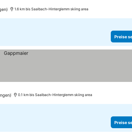
gen)
1.6 km bis Saalbach-Hinterglemm skiing area
Preise s
ngen)
0.1 km bis Saalbach-Hinterglemm skiing area
Preise s