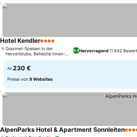
Hotel Kendler
4 Sterne
Gourmet-Speisen in der
Hervorragend
(1.642 Bewer
9,4
Herzerlstube, Beheizte Innen-
und Außenpools
230 €
Ab
Preise von
9 Websites
AlpenParks Hotel & Apartment Sonnleiten
4 Ste