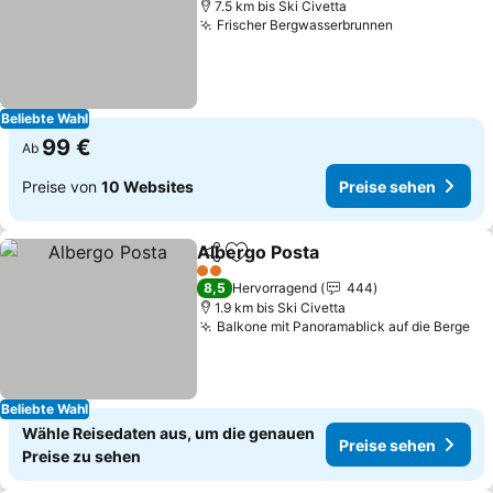
7.5 km bis Ski Civetta
Frischer Bergwasserbrunnen
Preise sehe
Beliebte Wahl
99 €
Ab
Preise von
10 Websites
Preise sehen
Albergo Posta
Teilen
Zu Favoriten hinzufügen
Preise sehe
2 Sterne
8,5
Hervorragend
444
1.9 km bis Ski Civetta
Balkone mit Panoramablick auf die Berge
Pr
Beliebte Wahl
Wähle Reisedaten aus, um die genauen
Preise sehen
Preise zu sehen