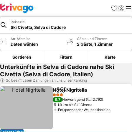
Favoriten
Einlog
Me
Reiseziel
Ski Civetta, Selva di Cadore
An-/Abreise
Gäste und Zimmer
Daten wählen
2 Gäste, 1 Zimmer
Sortieren
Filtern
Karte
Unterkünfte in Selva di Cadore nahe Ski
Civetta (Selva di Cadore, Italien)
So beeinflussen Zahlungen an uns unser Ranking
Hotel Nigritella
Teilen
Zu Favoriten hinzufügen
Preise sehe
3 Sterne
8,7
Hervorragend
2.792
1.9 km bis Ski Civetta
Entspannender Wellnessbereich
Preise se
Beliebte Wahl