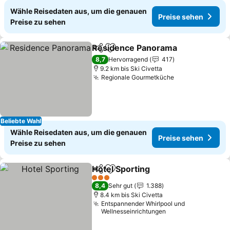
Wähle Reisedaten aus, um die genauen
Preise sehen
Preise zu sehen
Residence Panorama
Teilen
Zu Favoriten hinzufügen
Preis
8,7
Hervorragend
417
9.2 km bis Ski Civetta
Regionale Gourmetküche
Preise sehen
Beliebte Wahl
Wähle Reisedaten aus, um die genauen
Preise sehen
Preise zu sehen
Hotel Sporting
Teilen
Zu Favoriten hinzufügen
Preise sehe
3 Sterne
8,4
Sehr gut
1.388
8.4 km bis Ski Civetta
Entspannender Whirlpool und
Wellnesseinrichtungen