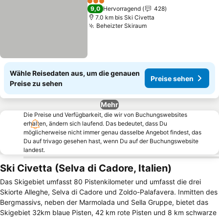
3 Sterne
9,0
Hervorragend
428
7.0 km bis Ski Civetta
Beheizter Skiraum
Preise sehen
Wähle Reisedaten aus, um die genauen
Preise sehen
Preise zu sehen
Mehr
Die Preise und Verfügbarkeit, die wir von Buchungswebsites
erhalten, ändern sich laufend. Das bedeutet, dass Du
möglicherweise nicht immer genau dasselbe Angebot findest, das
Du auf trivago gesehen hast, wenn Du auf der Buchungswebsite
landest.
Ski Civetta (Selva di Cadore, Italien)
Das Skigebiet umfasst 80 Pistenkilometer und umfasst die drei
Skiorte Alleghe, Selva di Cadore und Zoldo-Palafavera. Inmitten des
Bergmassivs, neben der Marmolada und Sella Gruppe, bietet das
Skigebiet 32km blaue Pisten, 42 km rote Pisten und 8 km schwarze