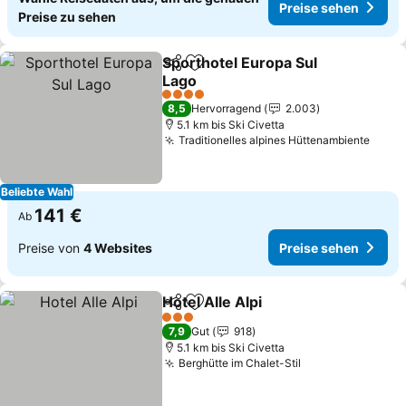
Preise sehen
Preise zu sehen
Sporthotel Europa Sul
Teilen
Zu Favoriten hinzufügen
Lago
Preise sehen
4 Sterne
8,5
Hervorragend
2.003
5.1 km bis Ski Civetta
Traditionelles alpines Hüttenambiente
Preis
Beliebte Wahl
141 €
Ab
Preise von
4 Websites
Preise sehen
Hotel Alle Alpi
Teilen
Zu Favoriten hinzufügen
Preise sehen
3 Sterne
7,9
Gut
918
5.1 km bis Ski Civetta
Berghütte im Chalet-Stil
Preise sehen