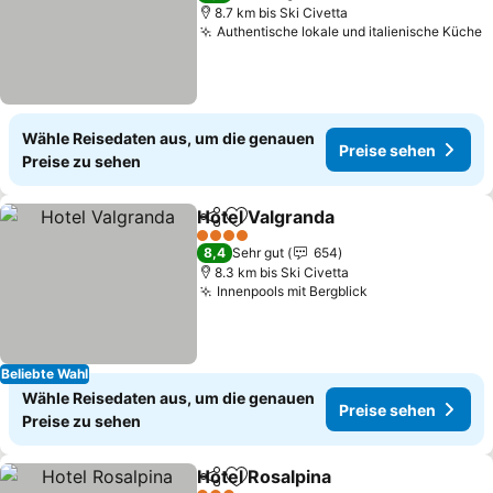
8.7 km bis Ski Civetta
Authentische lokale und italienische Küche
P
Wähle Reisedaten aus, um die genauen
Preise sehen
Preise zu sehen
Hotel Valgranda
Teilen
Zu Favoriten hinzufügen
Preise seh
4 Sterne
8,4
Sehr gut
654
8.3 km bis Ski Civetta
Innenpools mit Bergblick
Preise sehen
Beliebte Wahl
Wähle Reisedaten aus, um die genauen
Preise sehen
Preise zu sehen
Hotel Rosalpina
Teilen
Zu Favoriten hinzufügen
Preise seh