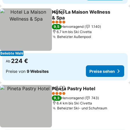
Hotel La Maison Wellness
Teilen
Zu Favoriten hinzufügen
& Spa
Preise sehen
4 Sterne
9,5
Hervorragend
1.140
6.7 km bis Ski Civetta
Beheizter Außenpool
Preise sehen
Beliebte Wahl
224 €
Ab
Preise von
9 Websites
Preise sehen
Pineta Pastry Hotel
Teilen
Zu Favoriten hinzufügen
Preise 
4 Sterne
9,3
Hervorragend
743
6.4 km bis Ski Civetta
Beheizter Ski- und Schuhraum
Preise seh