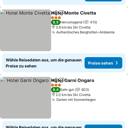
Hotel Monte Civetta
Teilen
Zu Favoriten hinzufügen
Preise
3 Sterne
8,5
Hervorragend
415
3.6 km bis Ski Civetta
Authentisches Berghütten-Ambiente
Preise
Wähle Reisedaten aus, um die genauen
Preise sehen
Preise zu sehen
Hotel Garni Ongaro
Teilen
Zu Favoriten hinzufügen
Preise
3 Sterne
8,4
Sehr gut
603
2.0 km bis Ski Civetta
Garten mit Sonnenliegen
Preise sehen
Wähle Reisedaten aus, um die genauen