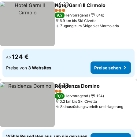
Hotel Garnì Il Cirmolo
Teilen
Zu Favoriten hinzufügen
Preis
3 Sterne
9,2
Hervorragend
646
6.9 km bis Ski Civetta
Zugang zum Skigebiet Marmolada
Preise 
124 €
Ab
Preise von
3 Websites
Preise sehen
Residenza Domino
Teilen
Zu Favoriten hinzufügen
Preise 
2 Sterne
9,0
Hervorragend
124
0.2 km bis Ski Civetta
Skiausrüstungsverleih und -lagerung
Preis
Wähle Reisedaten aus, um die genauen