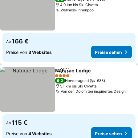
4.0 km bis Ski Civetta
Wellness-Innenpool
Preise sehen
166 €
Ab
Preise von
3 Websites
Preise sehen
Naturae Lodge
Teilen
Zu Favoriten hinzufügen
Preise sehe
4 Sterne
9,2
Hervorragend
683
5.1 km bis Ski Civetta
Von den Dolomiten inspiriertes Design
Preis
115 €
Ab
Preise von
4 Websites
Preise sehen