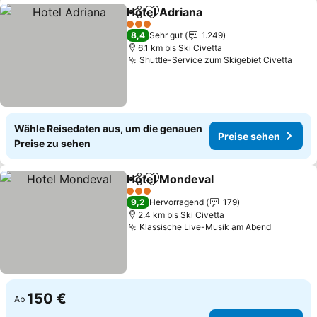
Hotel Adriana
Teilen
Zu Favoriten hinzufügen
Preise sehen
3 Sterne
8,4
Sehr gut
1.249
6.1 km bis Ski Civetta
Shuttle-Service zum Skigebiet Civetta
Prei
Wähle Reisedaten aus, um die genauen
Preise sehen
Preise zu sehen
Hotel Mondeval
Teilen
Zu Favoriten hinzufügen
Preise seh
3 Sterne
9,2
Hervorragend
179
2.4 km bis Ski Civetta
Klassische Live-Musik am Abend
Preise s
150 €
Ab