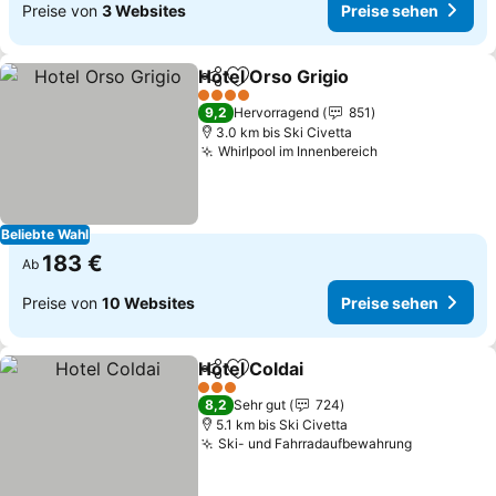
Preise von
3 Websites
Preise sehen
Hotel Orso Grigio
Teilen
Zu Favoriten hinzufügen
Preise s
4 Sterne
9,2
Hervorragend
851
3.0 km bis Ski Civetta
Whirlpool im Innenbereich
Preise sehen
Beliebte Wahl
183 €
Ab
Preise von
10 Websites
Preise sehen
Hotel Coldai
Teilen
Zu Favoriten hinzufügen
Preise sehen
3 Sterne
8,2
Sehr gut
724
5.1 km bis Ski Civetta
Ski- und Fahrradaufbewahrung
Preise se