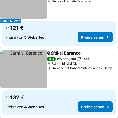
Bergblick auf die Dolomiten
Preise sehen
Beliebte Wahl
121 €
Ab
Preise von
5 Websites
Preise sehen
Garni al Barance
Teilen
Zu Favoriten hinzufügen
Preise se
9,3
Hervorragend
333
2.3 km bis Ski Civetta
Balkone mit Panoramablick auf die Berge
Pr
132 €
Ab
Preise von
4 Websites
Preise sehen