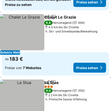
Preise sehen
Preise zu sehen
Chalet Le Grazie
Teilen
Zu Favoriten hinzufügen
Preise se
9,8
Hervorragend
464
4.0 km bis Ski Civetta
Ski- und Snowboardaufbewahrung
Preise 
Beliebte Wahl
183 €
Ab
Preise von
7 Websites
Preise sehen
La Stua
Teilen
Zu Favoriten hinzufügen
Preise sehen
3 Sterne
9,6
Hervorragend
393
2.2 km bis Ski Civetta
Finnische Sauna-Erfahrung
Preise sehen