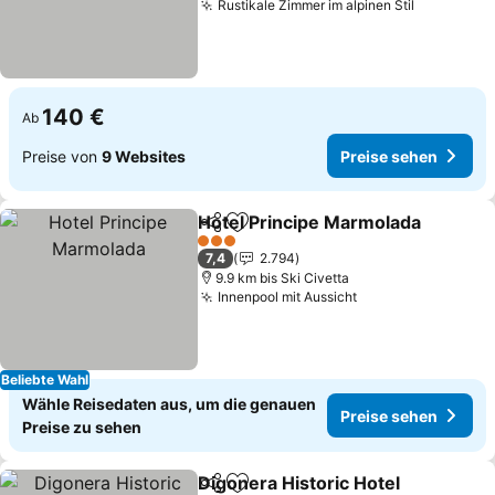
Rustikale Zimmer im alpinen Stil
Preise se
140 €
Ab
Preise von
9 Websites
Preise sehen
Hotel Principe Marmolada
Teilen
Zu Favoriten hinzufügen
3 Sterne
7,4
2.794
9.9 km bis Ski Civetta
Innenpool mit Aussicht
Preise sehen
Beliebte Wahl
Wähle Reisedaten aus, um die genauen
Preise sehen
Preise zu sehen
Digonera Historic Hotel
Teilen
Zu Favoriten hinzufügen