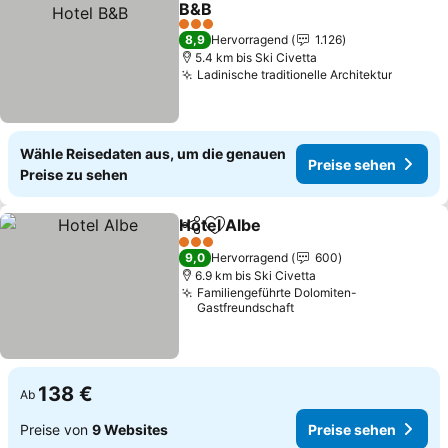
B&B
Preise sehen
3 Sterne
8,9
Hervorragend
1.126
5.4 km bis Ski Civetta
Ladinische traditionelle Architektur
Preise 
Wähle Reisedaten aus, um die genauen
Preise sehen
Preise zu sehen
Hotel Albe
Teilen
Zu Favoriten hinzufügen
Preise sehen
3 Sterne
9,0
Hervorragend
600
6.9 km bis Ski Civetta
Familiengeführte Dolomiten-
Gastfreundschaft
138 €
Ab
Preise von
9 Websites
Preise sehen