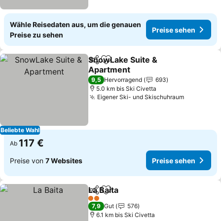
Wähle Reisedaten aus, um die genauen
Preise sehen
Preise zu sehen
SnowLake Suite &
Teilen
Zu Favoriten hinzufügen
Apartment
Preise sehen
9,5
Hervorragend
693
5.0 km bis Ski Civetta
Eigener Ski- und Skischuhraum
Preise se
Beliebte Wahl
117 €
Ab
Preise von
7 Websites
Preise sehen
La Baita
Teilen
Zu Favoriten hinzufügen
Preise sehen
2 Sterne
7,9
Gut
576
6.1 km bis Ski Civetta