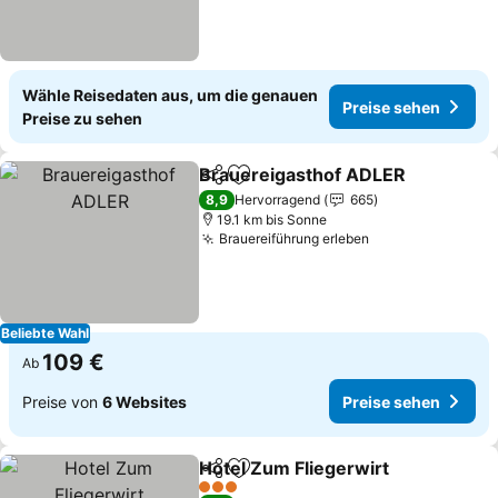
Wähle Reisedaten aus, um die genauen
Preise sehen
Preise zu sehen
Brauereigasthof ADLER
Teilen
Zu Favoriten hinzufügen
Pr
8,9
Hervorragend
665
19.1 km bis Sonne
Brauereiführung erleben
Preise sehen
Beliebte Wahl
109 €
Ab
Preise von
6 Websites
Preise sehen
Hotel Zum Fliegerwirt
Teilen
Zu Favoriten hinzufügen
Prei
3 Sterne