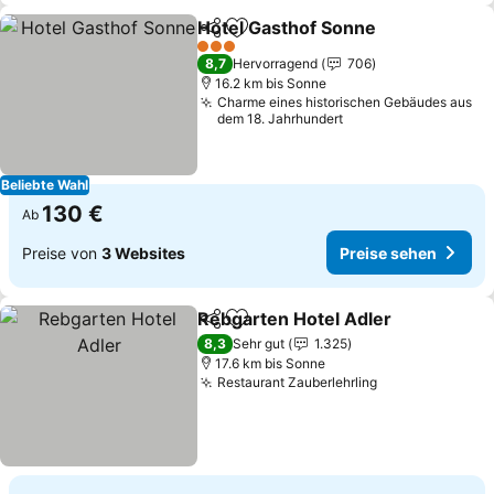
Hotel Gasthof Sonne
Teilen
Zu Favoriten hinzufügen
Preis
3 Sterne
8,7
Hervorragend
706
16.2 km bis Sonne
Charme eines historischen Gebäudes aus
dem 18. Jahrhundert
Beliebte Wahl
130 €
Ab
Preise von
3 Websites
Preise sehen
Rebgarten Hotel Adler
Teilen
Zu Favoriten hinzufügen
Pre
8,3
Sehr gut
1.325
17.6 km bis Sonne
Restaurant Zauberlehrling
Preise sehen