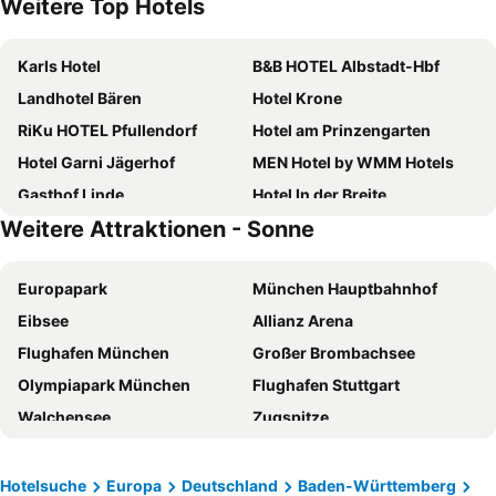
Weitere Top Hotels
Karls Hotel
B&B HOTEL Albstadt-Hbf
Landhotel Bären
Hotel Krone
RiKu HOTEL Pfullendorf
Hotel am Prinzengarten
Hotel Garni Jägerhof
MEN Hotel by WMM Hotels
Gasthof Linde
Hotel In der Breite
Weitere Attraktionen - Sonne
Gasthaus & Pension Mohren
Hotel Traube
Gasthaus Hotel zum Kreuz
Hotel Donaublick
Europapark
München Hauptbahnhof
Rebgarten Hotel Adler
Hotel & Restaurant Pelikan
Eibsee
Allianz Arena
Hotel Zum Fliegerwirt
Brauereigasthof ADLER
Flughafen München
Großer Brombachsee
Hotel Alt Ebingen
Beim Rinderwirt
Olympiapark München
Flughafen Stuttgart
Hotel Gasthof Sonne
Brigel-Hof
Walchensee
Zugspitze
Berghaus Knopfmacher
Hotel-Gasthof Neumühle
Lake Lucerne
Lake Ammersee
Gasthaus Jägerhaus
Hotel Gasthof Süßer Grund
Insel Mainau
Trippsdrill Adventure Park
Hotel zum Adler
Gasthof Adler Inneringen
Hotelsuche
Europa
Deutschland
Baden-Württemberg