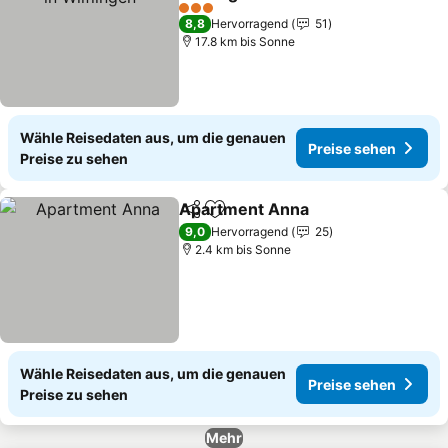
Preise sehen
3 Sterne
8,8
Hervorragend
51
17.8 km bis Sonne
Wähle Reisedaten aus, um die genauen
Preise sehen
Preise zu sehen
Apartment Anna
Teilen
Zu Favoriten hinzufügen
Preise se
9,0
Hervorragend
25
2.4 km bis Sonne
Wähle Reisedaten aus, um die genauen
Preise sehen
Preise zu sehen
Mehr