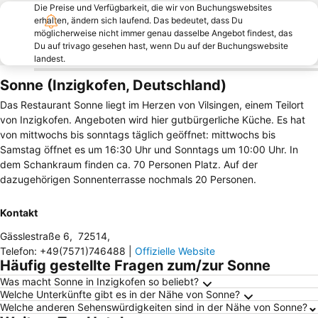
Die Preise und Verfügbarkeit, die wir von Buchungswebsites
erhalten, ändern sich laufend. Das bedeutet, dass Du
möglicherweise nicht immer genau dasselbe Angebot findest, das
Du auf trivago gesehen hast, wenn Du auf der Buchungswebsite
landest.
Sonne (Inzigkofen, Deutschland)
Das Restaurant Sonne liegt im Herzen von Vilsingen, einem Teilort
von Inzigkofen. Angeboten wird hier gutbürgerliche Küche. Es hat
von mittwochs bis sonntags täglich geöffnet: mittwochs bis
Samstag öffnet es um 16:30 Uhr und Sonntags um 10:00 Uhr. In
dem Schankraum finden ca. 70 Personen Platz. Auf der
dazugehörigen Sonnenterrasse nochmals 20 Personen.
Kontakt
Gässlestraße 6
,
72514
,
Telefon
:
+49(7571)746488
|
Offizielle Website
Häufig gestellte Fragen zum/zur Sonne
Was macht Sonne in Inzigkofen so beliebt?
Welche Unterkünfte gibt es in der Nähe von Sonne?
Welche anderen Sehenswürdigkeiten sind in der Nähe von Sonne?