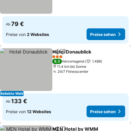
79 €
Ab
Preise von
2 Websites
Preise sehen
Hotel Donaublick
Teilen
Zu Favoriten hinzufügen
Preise se
3 Sterne
9,3
Hervorragend
1.486
11.4 km bis Sonne
24/7 Fitnesscenter
Preise sehen
Beliebte Wahl
133 €
Ab
Preise von
12 Websites
Preise sehen
MEN Hotel by WMM