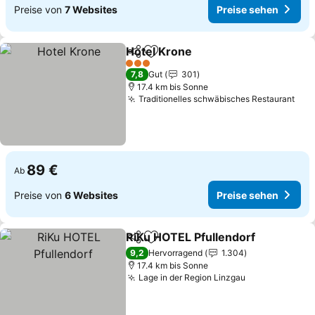
Preise von
7 Websites
Preise sehen
Hotel Krone
Teilen
Zu Favoriten hinzufügen
Preise sehen
3 Sterne
7,8
Gut
301
17.4 km bis Sonne
Traditionelles schwäbisches Restaurant
Pre
89 €
Ab
Preise von
6 Websites
Preise sehen
RiKu HOTEL Pfullendorf
Teilen
Zu Favoriten hinzufügen
Pr
9,2
Hervorragend
1.304
17.4 km bis Sonne
Lage in der Region Linzgau
Preise sehen