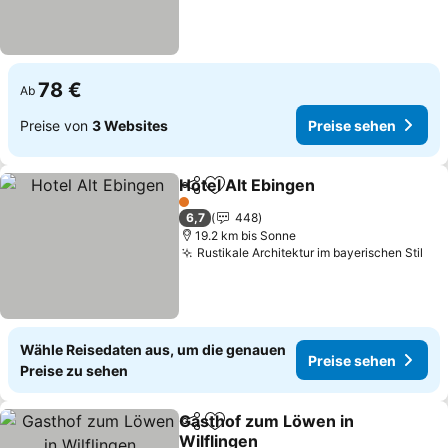
78 €
Ab
Preise von
3 Websites
Preise sehen
Hotel Alt Ebingen
Teilen
Zu Favoriten hinzufügen
Preise s
1 Sterne
6,7
448
19.2 km bis Sonne
Rustikale Architektur im bayerischen Stil
Pre
Wähle Reisedaten aus, um die genauen
Preise sehen
Preise zu sehen
Gasthof zum Löwen in
Teilen
Zu Favoriten hinzufügen
Wilflingen