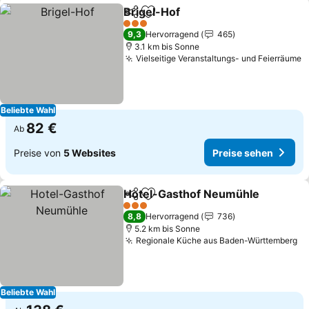
Brigel-Hof
Teilen
Zu Favoriten hinzufügen
Preise sehen
3 Sterne
9,3
Hervorragend
465
3.1 km bis Sonne
Vielseitige Veranstaltungs- und Feierräume
P
Beliebte Wahl
82 €
Ab
Preise von
5 Websites
Preise sehen
Hotel-Gasthof Neumühle
Teilen
Zu Favoriten hinzufügen
P
3 Sterne
8,8
Hervorragend
736
5.2 km bis Sonne
Regionale Küche aus Baden-Württemberg
Pr
Beliebte Wahl