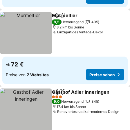
Murmeltier
Teilen
Zu Favoriten hinzufügen
Preise sehen
8,5
Hervorragend
405
8.2 km bis Sonne
Einzigartiges Vintage-Dekor
Preise sehe
72 €
Ab
Preise von
2 Websites
Preise sehen
Gasthof Adler Inneringen
Teilen
Zu Favoriten hinzufügen
3 Sterne
9,0
Hervorragend
345
17.4 km bis Sonne
Renoviertes rustikal-modernes Design
Prei