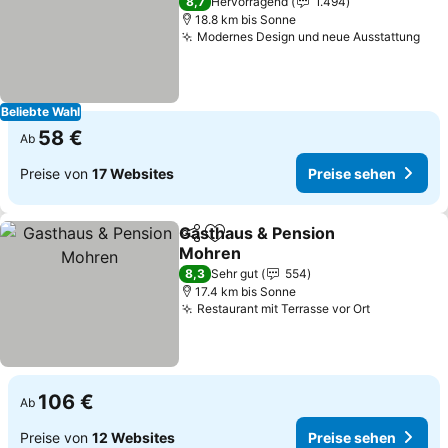
8,7
Hervorragend
1.494
18.8 km bis Sonne
Modernes Design und neue Ausstattung
Pre
Beliebte Wahl
58 €
Ab
Preise von
17 Websites
Preise sehen
Gasthaus & Pension
Teilen
Zu Favoriten hinzufügen
Mohren
Preise sehen
8,3
Sehr gut
554
17.4 km bis Sonne
Restaurant mit Terrasse vor Ort
Preise se
106 €
Ab
Preise von
12 Websites
Preise sehen