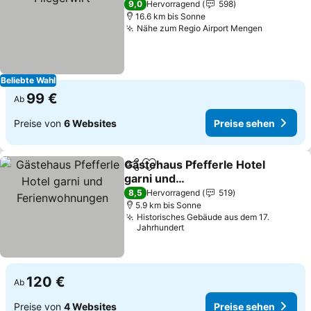
9,0
Hervorragend
598
16.6 km bis Sonne
Nähe zum Regio Airport Mengen
Preise s
Beliebte Wahl
99 €
Ab
Preise von
6 Websites
Preise sehen
Gästehaus Pfefferle Hotel
Teilen
Zu Favoriten hinzufügen
garni und
Ferienwohnungen
Preise sehen
8,5
Hervorragend
519
5.9 km bis Sonne
Historisches Gebäude aus dem 17.
Jahrhundert
120 €
Ab
Preise von
4 Websites
Preise sehen