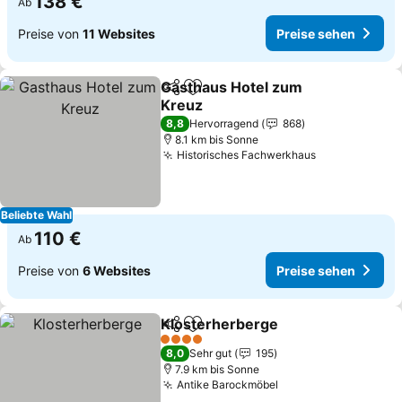
138 €
Ab
Preise von
11 Websites
Preise sehen
Gasthaus Hotel zum
Teilen
Zu Favoriten hinzufügen
Kreuz
Preise sehen
8,8
Hervorragend
868
8.1 km bis Sonne
Historisches Fachwerkhaus
Preise sehen
Beliebte Wahl
110 €
Ab
Preise von
6 Websites
Preise sehen
Klosterherberge
Teilen
Zu Favoriten hinzufügen
Preise se
4 Sterne
8,0
Sehr gut
195
7.9 km bis Sonne
Antike Barockmöbel
Preise sehen