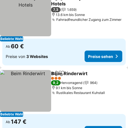
Teilen
Zu Favoriten hinzufügen
Hotels
Preise sehen
7,3
1.659
13.6 km bis Sonne
Fahrradfreundlicher Zugang zum Zimmer
Pre
Beliebte Wahl
60 €
Ab
Preise von
3 Websites
Preise sehen
Beim Rinderwirt
Teilen
Zu Favoriten hinzufügen
Preise se
3 Sterne
9,2
Hervorragend
964
9.1 km bis Sonne
Rustikales Restaurant Kuhstall
Preise seh
Beliebte Wahl
147 €
Ab