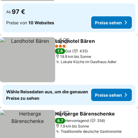
97 €
Ab
Preise von
10 Websites
Preise sehen
Landhotel Bären
Teilen
Zu Favoriten hinzufügen
Preise se
3 Sterne
7,8
Gut
435
19.9 km bis Sonne
Lokale Küche im Gasthaus Adler
Preise s
Wähle Reisedaten aus, um die genauen
Preise sehen
Preise zu sehen
Herberge Bärenschenke
Teilen
Zu Favoriten hinzufügen
P
8,7
Hervorragend
356
7.9 km bis Sonne
Traditionelle deutsche Gastronomie
Preise