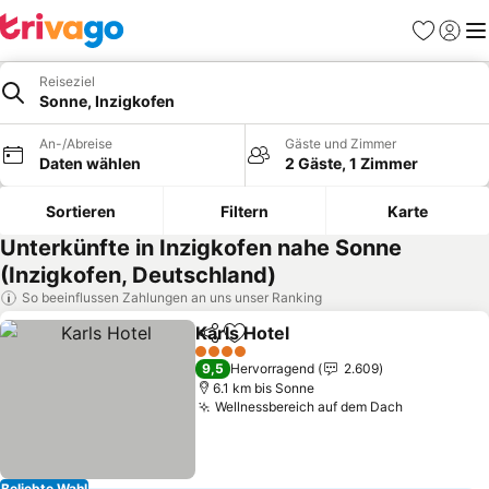
Favoriten
Einlog
Me
Reiseziel
Sonne, Inzigkofen
An-/Abreise
Gäste und Zimmer
Daten wählen
2 Gäste, 1 Zimmer
Sortieren
Filtern
Karte
Unterkünfte in Inzigkofen nahe Sonne
(Inzigkofen, Deutschland)
So beeinflussen Zahlungen an uns unser Ranking
Karls Hotel
Teilen
Zu Favoriten hinzufügen
Preise sehen
4 Sterne
9,5
Hervorragend
2.609
6.1 km bis Sonne
Wellnessbereich auf dem Dach
Preise seh
Beliebte Wahl