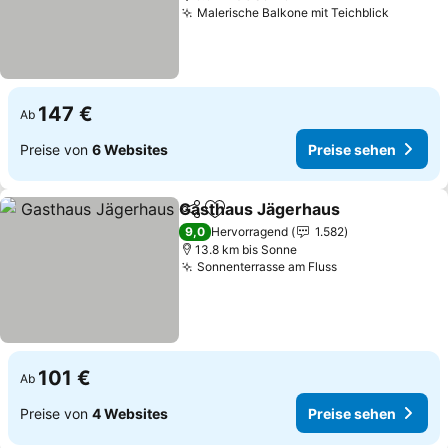
Malerische Balkone mit Teichblick
Preise 
147 €
Ab
Preise von
6 Websites
Preise sehen
Gasthaus Jägerhaus
Teilen
Zu Favoriten hinzufügen
Preis
9,0
Hervorragend
1.582
13.8 km bis Sonne
Sonnenterrasse am Fluss
Preise sehen
101 €
Ab
Preise von
4 Websites
Preise sehen