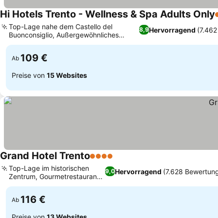
Hi Hotels Trento - Wellness & Spa Adults Only
Top-Lage nahe dem Castello del
Hervorragend
(7.46
8,9
Buonconsiglio, Außergewöhnliches
Gourmet-Frühstücksbuffet
109 €
Ab
Preise von
15 Websites
Grand Hotel Trento
4 Sterne
Top-Lage im historischen
Hervorragend
(7.628 Bewertun
9,0
Zentrum, Gourmetrestaurant
Clesio
116 €
Ab
Preise von
13 Websites