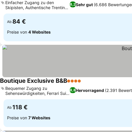
Einfacher Zugang zu den
Sehr gut
(6.686 Bewertunge
8,2
Skipisten, Authentische Trentiner
Küche
84 €
Ab
Preise von
4 Websites
Boutique Exclusive B&B
4 Sterne
Bequemer Zugang zu
Hervorragend
(2.391 Bewer
8,8
Sehenswürdigkeiten, Ferrari Suite
mit Stadtblick
118 €
Ab
Preise von
7 Websites