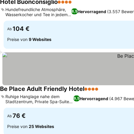
Hotel Buonconsiglio
4 Sterne
Hundefreundliche Atmosphäre,
Hervorragend
(3.557 Bewer
8,5
Wasserkocher und Tee in jedem
Zimmer
104 €
Ab
Preise von
9 Websites
Be Place Adult Friendly Hotel
4 Sterne
Ruhige Hanglage nahe dem
Hervorragend
(4.967 Bewe
9,5
Stadtzentrum, Private Spa-Suite
mit Bergblick
76 €
Ab
Preise von
25 Websites