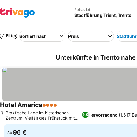
Reiseziel
Filter
Sortiert nach
Preis
Stadtführ
Unterkünfte in Trento nahe 
Hotel America
4 Sterne
Praktische Lage im historischen
Hervorragend
(1.617 B
9,0
Zentrum, Vielfältiges Frühstück mit
lokalen Produkten
96 €
Ab