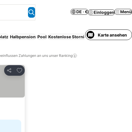
DE · €
Menü
Einloggen
Karte ansehen
latz
Halbpension
Pool
Kostenlose Stornierung
Haustiere erlaub
eeinflussen Zahlungen an uns unser Ranking
Zu Favoriten hinzufügen
Teilen