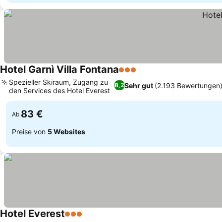
Hotel Garnì Villa Fontana
3 Sterne
Spezieller Skiraum, Zugang zu
Sehr gut
(2.193 Bewertungen
8,2
den Services des Hotel Everest
83 €
Ab
Preise von
5 Websites
Hotel Everest
3 Sterne