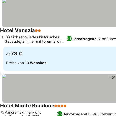
Hotel Venezia
2 Sterne
Kürzlich renoviertes historisches
Hervorragend
(2.863 Be
9,3
Gebäude, Zimmer mit tollem Blick
auf den Platz
73 €
Ab
Preise von
13 Websites
Hotel Monte Bondone
4 Sterne
Panorama-Innen- und
Hervorragend
(6.986 Bewertu
9,0