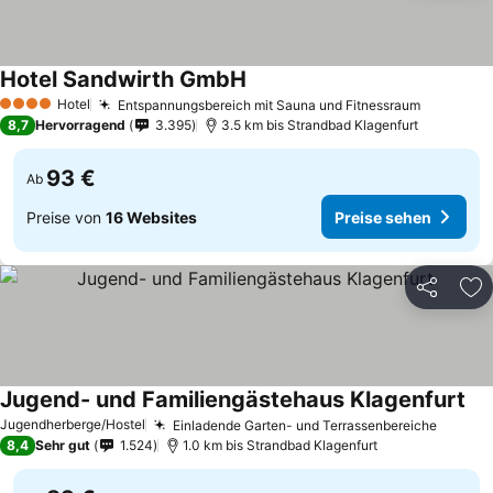
Hotel Sandwirth GmbH
Hotel
Entspannungsbereich mit Sauna und Fitnessraum
4 Sterne
8,7
Hervorragend
3.395
3.5 km bis Strandbad Klagenfurt
93 €
Ab
Preise von
16 Websites
Preise sehen
Teilen
Zu
Jugend- und Familiengästehaus Klagenfurt
Jugendherberge/Hostel
Einladende Garten- und Terrassenbereiche
8,4
Sehr gut
1.524
1.0 km bis Strandbad Klagenfurt