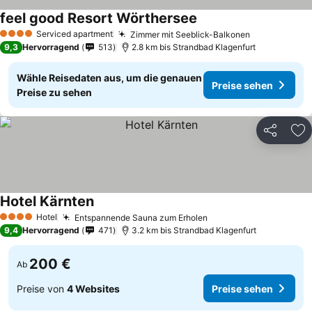
feel good Resort Wörthersee
Serviced apartment
Zimmer mit Seeblick-Balkonen
4 Sterne
9,3
Hervorragend
513
2.8 km bis Strandbad Klagenfurt
Wähle Reisedaten aus, um die genauen
Preise sehen
Preise zu sehen
Teilen
Zu
Hotel Kärnten
Hotel
Entspannende Sauna zum Erholen
4 Sterne
9,4
Hervorragend
471
3.2 km bis Strandbad Klagenfurt
200 €
Ab
Preise von
4 Websites
Preise sehen