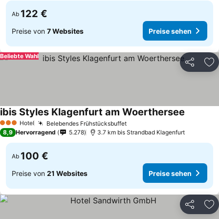
122 €
Ab
Preise von
7 Websites
Preise sehen
Beliebte Wahl
Teilen
Zu
ibis Styles Klagenfurt am Woerthersee
Hotel
Belebendes Frühstücksbuffet
3 Sterne
8,9
Hervorragend
5.278
3.7 km bis Strandbad Klagenfurt
100 €
Ab
Preise von
21 Websites
Preise sehen
Teilen
Zu