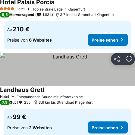
Hotel Palais Porcia
Hotel
Top zentrale Lage in Klagenfurt
4 Sterne
8,5
Hervorragend
1.834
3.7 km bis Strandbad Klagenfurt
210 €
Ab
Preise von
6 Websites
Preise sehen
Teilen
Zu
Landhaus Gretl
Hotel
Entspannende Sauna mit Infrarotkabine
7,9
Gut
255
3.6 km bis Strandbad Klagenfurt
99 €
Ab
Preise von
2 Websites
Preise sehen