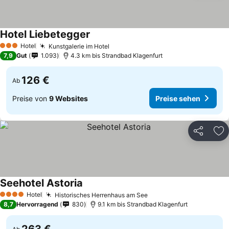
Hotel Liebetegger
Hotel
Kunstgalerie im Hotel
3 Sterne
7,9
Gut
1.093
4.3 km bis Strandbad Klagenfurt
126 €
Ab
Preise von
9 Websites
Preise sehen
Teilen
Zu
Seehotel Astoria
Hotel
Historisches Herrenhaus am See
4 Sterne
8,7
Hervorragend
830
9.1 km bis Strandbad Klagenfurt