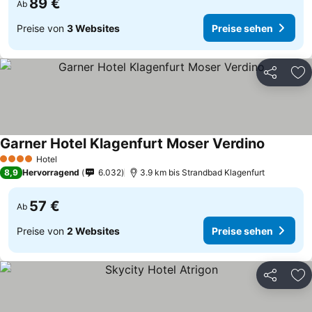
89 €
Ab
Preise von
3 Websites
Preise sehen
Teilen
Zu
Garner Hotel Klagenfurt Moser Verdino
Hotel
4 Sterne
8,9
Hervorragend
6.032
3.9 km bis Strandbad Klagenfurt
57 €
Ab
Preise von
2 Websites
Preise sehen
Teilen
Zu