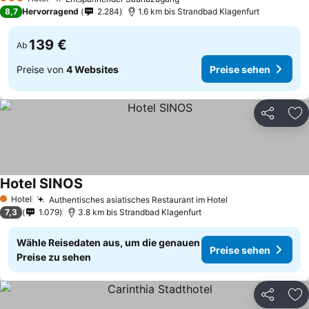
3 Sterne
8,7
Hervorragend
2.284
1.6 km bis Strandbad Klagenfurt
139 €
Ab
Preise von
4 Websites
Preise sehen
Teilen
Zu
Hotel SINOS
Hotel
Authentisches asiatisches Restaurant im Hotel
1 Sterne
7,3
1.079
3.8 km bis Strandbad Klagenfurt
Wähle Reisedaten aus, um die genauen
Preise sehen
Preise zu sehen
Teilen
Zu