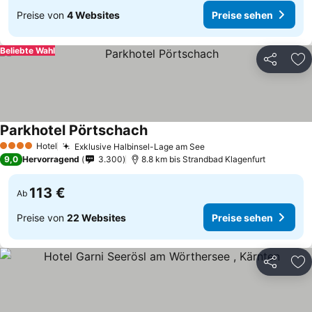
Preise von
4 Websites
Preise sehen
Beliebte Wahl
Teilen
Zu
Parkhotel Pörtschach
Hotel
Exklusive Halbinsel-Lage am See
4 Sterne
9,0
Hervorragend
3.300
8.8 km bis Strandbad Klagenfurt
113 €
Ab
Preise von
22 Websites
Preise sehen
Teilen
Zu