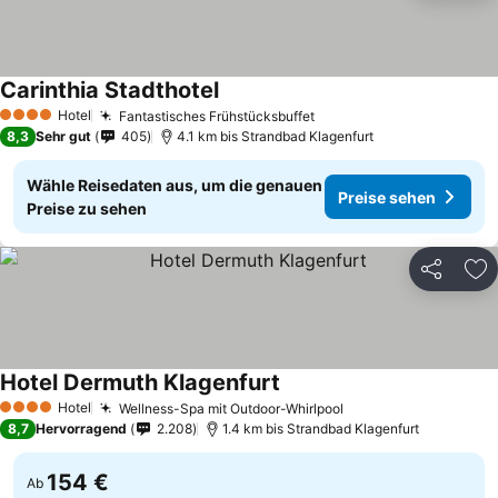
Carinthia Stadthotel
Hotel
Fantastisches Frühstücksbuffet
4 Sterne
8,3
Sehr gut
405
4.1 km bis Strandbad Klagenfurt
Wähle Reisedaten aus, um die genauen
Preise sehen
Preise zu sehen
Teilen
Zu
Hotel Dermuth Klagenfurt
Hotel
Wellness-Spa mit Outdoor-Whirlpool
4 Sterne
8,7
Hervorragend
2.208
1.4 km bis Strandbad Klagenfurt
154 €
Ab