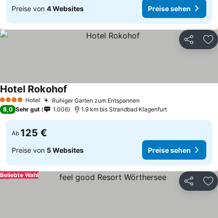
Preise von
4 Websites
Preise sehen
Teilen
Zu
Hotel Rokohof
Hotel
Ruhiger Garten zum Entspannen
4 Sterne
8,0
Sehr gut
1.006
1.9 km bis Strandbad Klagenfurt
125 €
Ab
Preise von
5 Websites
Preise sehen
Beliebte Wahl
Teilen
Zu