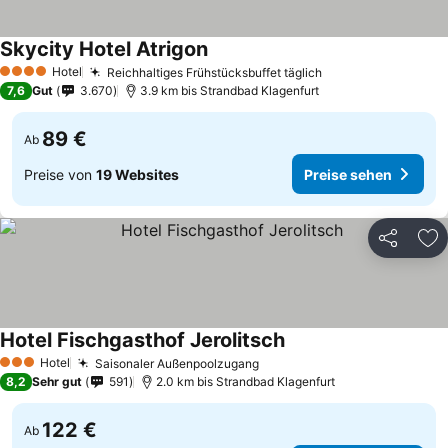
Skycity Hotel Atrigon
Hotel
Reichhaltiges Frühstücksbuffet täglich
4 Sterne
7,6
Gut
3.670
3.9 km bis Strandbad Klagenfurt
89 €
Ab
Preise von
19 Websites
Preise sehen
Teilen
Zu
Hotel Fischgasthof Jerolitsch
Hotel
Saisonaler Außenpoolzugang
3 Sterne
8,2
Sehr gut
591
2.0 km bis Strandbad Klagenfurt
122 €
Ab