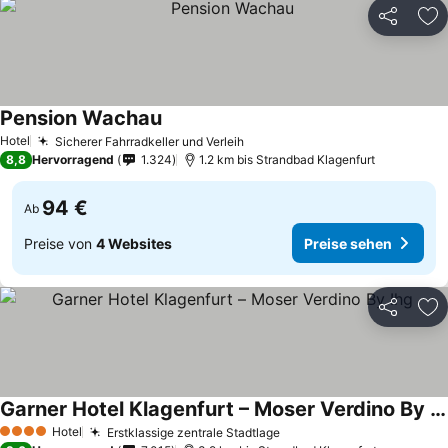
Teilen
Zu
Pension Wachau
Hotel
Sicherer Fahrradkeller und Verleih
8,8
Hervorragend
1.324
1.2 km bis Strandbad Klagenfurt
94 €
Ab
Preise von
4 Websites
Preise sehen
Teilen
Zu
Garner Hotel Klagenfurt – Moser Verdino By Ihg
Hotel
Erstklassige zentrale Stadtlage
4 Sterne