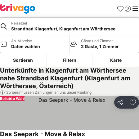
Favoriten
Einlog
Me
Reiseziel
Strandbad Klagenfurt, Klagenfurt am Wörthersee
An-/Abreise
Gäste und Zimmer
Daten wählen
2 Gäste, 1 Zimmer
Sortieren
Filtern
Karte
Unterkünfte in Klagenfurt am Wörthersee
nahe Strandbad Klagenfurt (Klagenfurt am
Wörthersee, Österreich)
So beeinflussen Zahlungen an uns unser Ranking
Beliebte Wahl
Teilen
Zu
Das Seepark - Move & Relax