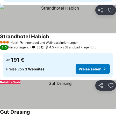
Teilen
Zu
Strandhotel Habich
Hotel
Innenpool und Wellnesseinrichtungen
3 Sterne
8,5
Hervorragend
331
4.5 km bis Strandbad Klagenfurt
191 €
Ab
Preise von
3 Websites
Preise sehen
Beliebte Wahl
Teilen
Zu
Gut Drasing