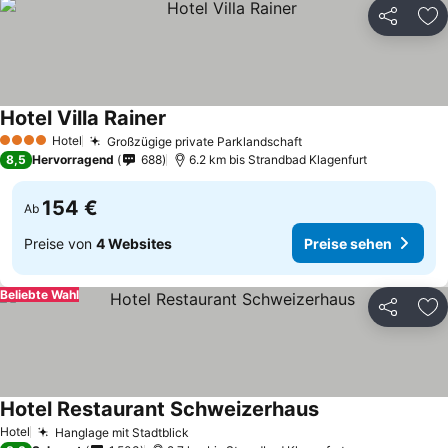
Teilen
Zu
Hotel Villa Rainer
Hotel
Großzügige private Parklandschaft
4 Sterne
8,5
Hervorragend
688
6.2 km bis Strandbad Klagenfurt
154 €
Ab
Preise von
4 Websites
Preise sehen
Beliebte Wahl
Teilen
Zu
Hotel Restaurant Schweizerhaus
Hotel
Hanglage mit Stadtblick