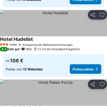
Teilen
Zu
Hotel Hudelist
Hotel
Entspannende Wellnesseinrichtungen
3 Sterne
8,3
Sehr gut
862
3.1 km bis Strandbad Klagenfurt
106 €
Ab
Preise von
12 Websites
Preise sehen
Teilen
Zu