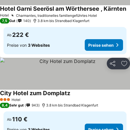
Hotel Garni Seerösl am Wörthersee , Kärnten
Hotel
Charmantes, traditionelles familiengeführtes Hotel
7,5
Gut
140
3.8 km bis Strandbad Klagenfurt
222 €
Ab
Preise von
3 Websites
Preise sehen
Teilen
Zu
City Hotel zum Domplatz
Hotel
3 Sterne
8,4
Sehr gut
943
3.8 km bis Strandbad Klagenfurt
110 €
Ab
Preise von
3 Websites
Preise sehen