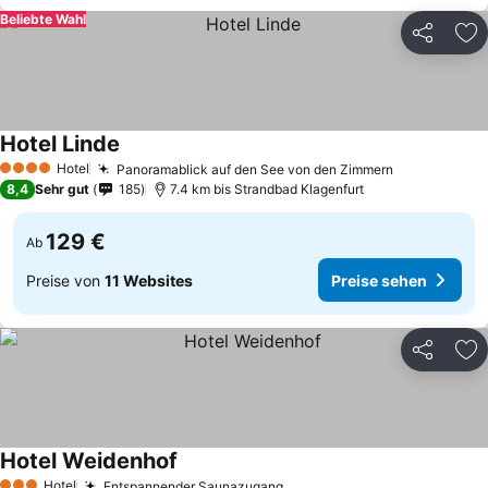
Beliebte Wahl
Teilen
Zu
Hotel Linde
Hotel
Panoramablick auf den See von den Zimmern
4 Sterne
8,4
Sehr gut
185
7.4 km bis Strandbad Klagenfurt
129 €
Ab
Preise von
11 Websites
Preise sehen
Teilen
Zu
Hotel Weidenhof
Hotel
Entspannender Saunazugang