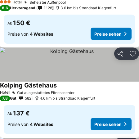
Hotel
Beheizter Außenpool
3 Sterne
8,6
Hervorragend
1.128
3.6 km bis Strandbad Klagenfurt
150 €
Ab
Preise von
4 Websites
Preise sehen
Teilen
Zu
Kolping Gästehaus
Hotel
Gut ausgestattetes Fitnesscenter
7,8
Gut
582
4.6 km bis Strandbad Klagenfurt
137 €
Ab
Preise von
4 Websites
Preise sehen