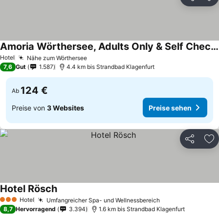
Teilen
Zu
Amoria Wörthersee, Adults Only & Self Check-in
Hotel
Nähe zum Wörthersee
7,6
Gut
1.587
4.4 km bis Strandbad Klagenfurt
124 €
Ab
Preise von
3 Websites
Preise sehen
Teilen
Zu
Hotel Rösch
Hotel
Umfangreicher Spa- und Wellnessbereich
3 Sterne
8,7
Hervorragend
3.394
1.6 km bis Strandbad Klagenfurt