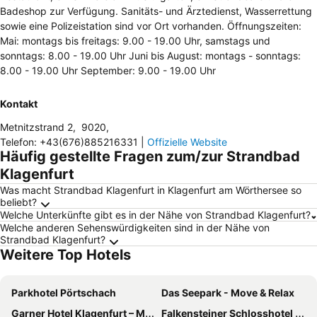
Badeshop zur Verfügung. Sanitäts- und Ärztedienst, Wasserrettung
sowie eine Polizeistation sind vor Ort vorhanden. Öffnungszeiten:
Mai: montags bis freitags: 9.00 - 19.00 Uhr, samstags und
sonntags: 8.00 - 19.00 Uhr Juni bis August: montags - sonntags:
8.00 - 19.00 Uhr September: 9.00 - 19.00 Uhr
Kontakt
Metnitzstrand 2
,
9020
,
Telefon
:
+43(676)885216331
|
Offizielle Website
Häufig gestellte Fragen zum/zur Strandbad
Klagenfurt
Was macht Strandbad Klagenfurt in Klagenfurt am Wörthersee so
beliebt?
Welche Unterkünfte gibt es in der Nähe von Strandbad Klagenfurt?
Welche anderen Sehenswürdigkeiten sind in der Nähe von
Strandbad Klagenfurt?
Weitere Top Hotels
Parkhotel Pörtschach
Das Seepark - Move & Relax
Garner Hotel Klagenfurt – Moser Verdino By Ihg
Falkensteiner Schlosshotel Velden – The Leading Hotels of the World