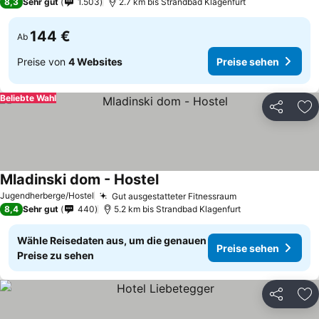
8,3
Sehr gut
1.503
2.7 km bis Strandbad Klagenfurt
144 €
Ab
Preise von
4 Websites
Preise sehen
Beliebte Wahl
Teilen
Zu
Mladinski dom - Hostel
Jugendherberge/Hostel
Gut ausgestatteter Fitnessraum
8,4
Sehr gut
440
5.2 km bis Strandbad Klagenfurt
Wähle Reisedaten aus, um die genauen
Preise sehen
Preise zu sehen
Teilen
Zu