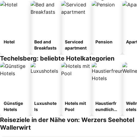
Hotel
Bed and
Serviced
Pension
Apar
Breakfasts
apartment
Techelsberg: beliebte Hotelkategorien
Günstige
Luxushote
Hotels mit
Haustierfr
Well
Hotels
ls
Pool
eundliche
otels
Hotels
Reiseziele in der Nähe von: Werzers Seehotel
Wallerwirt