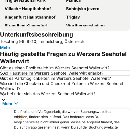
Triglav National Park
Planica
Villach - Hauptbahnhof
Bohinjsko jezero
Klagenfurt Hauptbahnhof
Triglav
Strandbad Klagenfurt
Wörtherseestadion
Unterkunftsbeschreibung
Laghi di Fusine
Bahnhof Velden am Wörthersee
Töschling 96, 9210, Techelsberg, Österreich
Casino Velden
Kranjska Gora - Ski resort
Mehr
Turracher Höhe
Bad Kleinkirchheim - St Oswald SkyArena
Häufig gestellte Fragen zu Werzers Seehotel
Millstatter See
Športni center Triglav Pokljuka
Wallerwirt
Pfarrkirche Döbriach - St. Egyd
Jezero Jasna
Gibt es einen Poolbereich im Werzers Seehotel Wallerwirt?
Sind Haustiere im Werzers Seehotel Wallerwirt erlaubt?
Bahnhof Jesenice
Bad Kleinkirchheim
Gibt es Parkmöglichkeiten im Werzers Seehotel Wallerwirt?
Wie sind die Check-in und Check-out Zeiten im Werzers Seehotel
GTI - Wörtherseetreffen
Župnija Begunje na Gorenjskem
Wallerwirt?
Logarska dolina
Krim
Wo befindet sich das Werzers Seehotel Wallerwirt?
Campingbad Ossiacher See
Lake Bohinj
Mehr
Flughafen Klagenfurt
Heidi-Alm
Die Preise und Verfügbarkeit, die wir von Buchungswebsites
erhalten, ändern sich laufend. Das bedeutet, dass Du
Rathaus Sankt Veit an der Glan
Vogel
möglicherweise nicht immer genau dasselbe Angebot findest, das
Santuario del Monte Lussari
Karawanken
Du auf trivago gesehen hast, wenn Du auf der Buchungswebsite