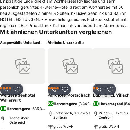
Einzigartige Lage direkt am Wörthersee! Idyllisches und sehr
persönlich geführtes 4-Sterne-Hotel direkt am Wörthersee mit 50
neu ausgestatteten Zimmer & Suiten inklusive Seeblick und Balkon.
HOTELLEISTUNGEN: • Abwechslungsreiches Frühstücksbuffet mit
regionalen Bio-Produkten • Kulinarisch verzaubert am Abend das 4-
Mit ähnlichen Unterkünften vergleichen
gängige Gourmet-Dinner • Wörthersee-Genuss am hoteleigenen
Badestrand mit flachem Ufer, Badesteg, bequemen Sonnenliegen
Ausgewählte Unterkunft
Ähnliche Unterkünfte
und Sonnenschirmen • Wellness mit dem Wörthersee-Plus: Finnische
Sauna, Dampfbad, Eisgrotte, Panorama-Ruheraum, Infrarotkabine •
Umfangreiches Beauty- und Massageangebot (gegen Aufpreis) •
Am Zimmer befindet sich die praktische Badetasche mit Bademantel
und Badetüchern • Vielfältige Sport- und Freizeitmöglichkeiten:
Wassersport, Tennis- und Golfplätze in unmittelbarer Nähe mit
ermäßigten Greenfees für Wallerwirt-Gäste (gegen Aufpreis) •
Kostenloser Verleih von Fahrrädern und Nordic Walking-Stöcken •
Hotel
Hotel
Hotel
4 Sterne
4 Sterne
2 Sterne
Teilen
Zu Favoriten hinzufügen
Teilen
Zu Favoriten hinzufügen
Teilen
Zu Favor
Kostenloser Hotelparkplatz • Kostenloser Internetcorner und
Werzers Seehotel
Parkhotel Pörtschach
B&B HOTEL Villach
kostenloses W-Lan
Wallerwirt
9,0
8,8
Hervorragend
(
3.300 Bewertungen
Hervorragend
)
(
5.
8,5
Hervorragend
(
635 Bewertungen
)
Pörtschach, 0.6 km bis
Villach, 0.9 km bis
Zentrum
Zentrum
Techelsberg,
Österreich
gratis WLAN
gratis WLAN