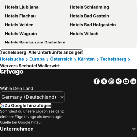
Hotels Ljubljana
Hotels Schladming
Hotels Flachau
Hotels Bad Gastein
Hotels Velden
Hotels Bad Hofgastein
Hotels Wagrain
Hotels Villach
Hotels Ramsau am Dachstein
Techelsberg: Alle Unterkünfte anzeigen
Hotelsuche
Europa
Österreich
Kärnten
Techelsberg
Werzers Seehotel Wallerwirt
Facebook
Twitter
Instagra
Xing
Yo
Wähle Dein Land
Zu Google hinzufügen
So findest du unsere Ergebnisse ganz
einfach: Füge trivago als bevorzugte
Quelle bei Google hinzu.
Unternehmen