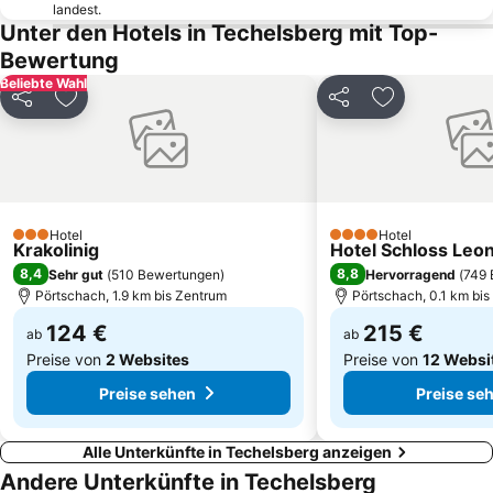
landest.
Strandbad Urbansee
Villacher Alpenstraße
Unter den Hotels in Techelsberg mit Top-
Minimundus
Landskron Castle
Bewertung
Burg Bled
Seepromenade
Beliebte Wahl
Teilen
Zu Favoriten hinzufügen
Teilen
Zu Favoriten
Krampus di Travisio Centrale
Tenniscenter Annenheim
Camporosso in Valcanale - Ski Area Tarvisio
Triglavski narodni park
Klagenfurter Messe
Hauptplatz
Villacher Kirchtag
Adidas Outlet Store Viktring
Hotel
Hotel
Sommerrodelbahn Afritz-Verditz
Blejski Vintgar
3 Sterne
4 Sterne
Krakolinig
Hotel Schloss Leon
8,4
8,8
Sehr gut
(
510 Bewertungen
)
Hervorragend
(
749 
Pörtschach, 1.9 km bis Zentrum
Pörtschach, 0.1 km bi
124 €
215 €
ab
ab
Preise von
2 Websites
Preise von
12 Websi
Preise sehen
Preise se
Alle Unterkünfte in Techelsberg anzeigen
Andere Unterkünfte in Techelsberg