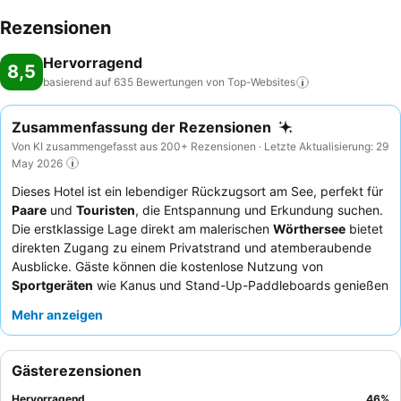
Rezensionen
Hervorragend
8,5
basierend auf 635 Bewertungen von
Top-Websites
Zusammenfassung der Rezensionen
Von KI zusammengefasst aus 200+ Rezensionen · Letzte Aktualisierung: 29
May 2026
Dieses Hotel ist ein lebendiger Rückzugsort am See, perfekt für
Paare
und
Touristen
, die Entspannung und Erkundung suchen.
Die erstklassige Lage direkt am malerischen
Wörthersee
bietet
direkten Zugang zu einem Privatstrand und atemberaubende
Ausblicke. Gäste können die kostenlose Nutzung von
Sportgeräten
wie Kanus und Stand-Up-Paddleboards genießen
und so das Beste aus dem wunderschönen See herausholen.
Mehr anzeigen
Das Personal wird durchweg für seinen freundlichen und
aufmerksamen Service gelobt, der das köstliche und
abwechslungsreiche
Frühstücksbuffet
und die Abendessen
Gästerezensionen
ergänzt. Für das beste Erlebnis empfiehlt sich ein Zimmer mit
Klimaanlage
, um maximalen Komfort in wärmeren Nächten zu
Hervorragend
46
%