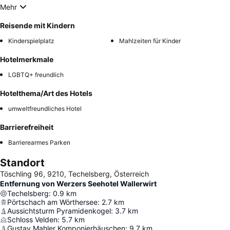
Mehr
Reisende mit Kindern
Kinderspielplatz
Mahlzeiten für Kinder
Hotelmerkmale
LGBTQ+ freundlich
Hotelthema/Art des Hotels
umweltfreundliches Hotel
Barrierefreiheit
Barrierearmes Parken
Standort
Töschling 96, 9210, Techelsberg, Österreich
Entfernung von Werzers Seehotel Wallerwirt
Techelsberg
:
0.9
km
Pörtschach am Wörthersee
:
2.7
km
Aussichtsturm Pyramidenkogel
:
3.7
km
Schloss Velden
:
5.7
km
Gustav Mahler Komponierhäuschen
:
9.7
km