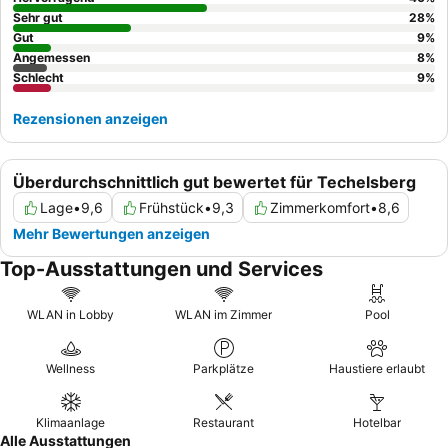
gewährleisten.
Sehr gut
28
%
Gut
9
%
Angemessen
8
%
Schlecht
9
%
Rezensionen anzeigen
Überdurchschnittlich gut bewertet für Techelsberg
Lage
•
9,6
Frühstück
•
9,3
Zimmerkomfort
•
8,6
Mehr Bewertungen anzeigen
Top-Ausstattungen und Services
WLAN in Lobby
WLAN im Zimmer
Pool
Wellness
Parkplätze
Haustiere erlaubt
Klimaanlage
Restaurant
Hotelbar
Alle Ausstattungen