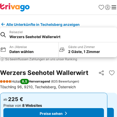
Favoriten
Einlog
Me
Alle Unterkünfte in Techelsberg anzeigen
Reiseziel
Werzers Seehotel Wallerwirt
An-/Abreise
Gäste und Zimmer
Daten wählen
2 Gäste, 1 Zimmer
So beeinflussen Zahlungen an uns unser Ranking
Werzers Seehotel Wallerwirt
Teilen
Zu
Hotel
8,5
Hervorragend
(
635 Bewertungen
)
4 Sterne
Töschling 96, 9210, Techelsberg, Österreich
225 €
225 €
ab
ab
Preise von
8 Websites
Preise von
8 Websites
Preise sehen
Preise sehen