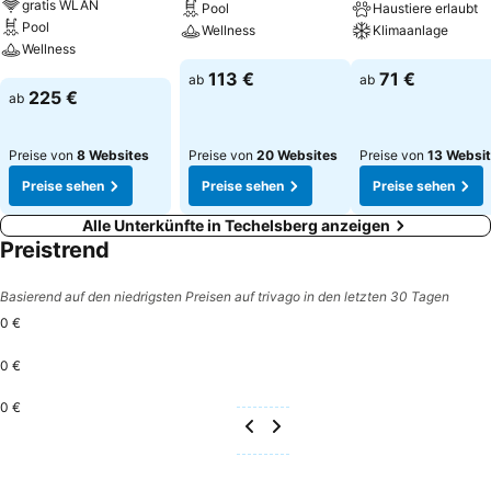
gratis WLAN
Pool
Haustiere erlaubt
Pool
Wellness
Klimaanlage
Wellness
Preise sehen
Preise sehen
113 €
71 €
ab
ab
Preise sehen
225 €
ab
Preise von
8 Websites
Preise von
20 Websites
Preise von
13 Websi
Preise sehen
Preise sehen
Preise sehen
Alle Unterkünfte in Techelsberg anzeigen
Preistrend
Basierend auf den niedrigsten Preisen auf trivago in den letzten 30 Tagen
0 €
0 €
0 €