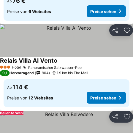
76 €
Ab
Preise von
6 Websites
Preise sehen
Teilen
Zu
Relais Villa Al Vento
Preise sehen
Hotel
Panoramischer Salzwasser-Pool
Preise sehen
3 Sterne
9,1
Hervorragend
904
1.9 km bis The Mall
114 €
Ab
Preise von
12 Websites
Preise sehen
Beliebte Wahl
Teilen
Zu