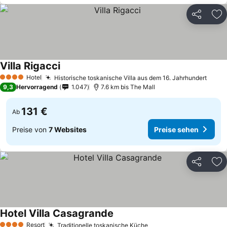
Teilen
Zu
Villa Rigacci
Preise sehen
Hotel
Historische toskanische Villa aus dem 16. Jahrhundert
Preis
4 Sterne
9,3
Hervorragend
1.047
7.6 km bis The Mall
131 €
Ab
Preise von
7 Websites
Preise sehen
Teilen
Zu
Hotel Villa Casagrande
Preise sehen
Resort
Traditionelle toskanische Küche
Preise sehen