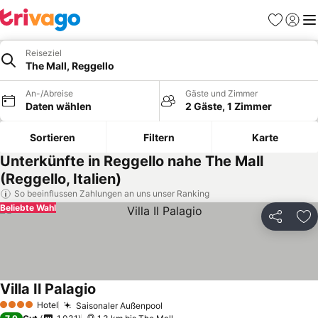
Favoriten
Einlog
Me
Reiseziel
The Mall, Reggello
An-/Abreise
Gäste und Zimmer
Daten wählen
2 Gäste, 1 Zimmer
Sortieren
Filtern
Karte
Unterkünfte in Reggello nahe The Mall
(Reggello, Italien)
So beeinflussen Zahlungen an uns unser Ranking
Beliebte Wahl
Teilen
Zu
Villa Il Palagio
Preise sehen
Hotel
Saisonaler Außenpool
Preise sehen
4 Sterne