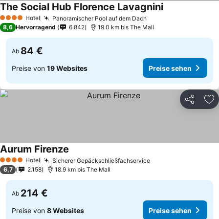
The Social Hub Florence Lavagnini
Preise sehen
Hotel
Panoramischer Pool auf dem Dach
Preise sehen
4 Sterne
8,6
Hervorragend
6.842
19.0 km bis The Mall
84 €
Ab
Preise von
19 Websites
Preise sehen
Teilen
Zu
Aurum Firenze
Preise sehen
Hotel
Sicherer Gepäckschließfachservice
Preise sehen
4 Sterne
6,7
2.158
18.9 km bis The Mall
214 €
Ab
Preise von
8 Websites
Preise sehen