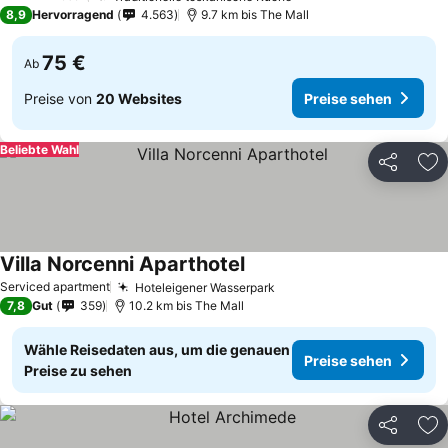
4 Sterne
8,9
Hervorragend
4.563
9.7 km bis The Mall
75 €
Ab
Preise von
20 Websites
Preise sehen
Beliebte Wahl
Teilen
Zu
Villa Norcenni Aparthotel
Preise sehen
Serviced apartment
Hoteleigener Wasserpark
Preise sehen
7,8
Gut
359
10.2 km bis The Mall
Wähle Reisedaten aus, um die genauen
Preise sehen
Preise zu sehen
Teilen
Zu