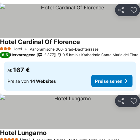
Teilen
Zu
Hotel Cardinal Of Florence
Preise sehen
Hotel
Panoramische 360-Grad-Dachterrasse
Preise sehen
3 Sterne
8,5
Hervorragend
2.377
0.5 km bis Kathedrale Santa Maria del Fiore
167 €
Ab
Preise von
14 Websites
Preise sehen
Teilen
Zu
Hotel Lungarno
Preise sehen
Hotel