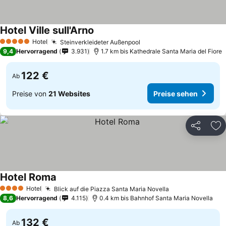
Hotel Ville sull'Arno
Preise sehen
Hotel
Steinverkleideter Außenpool
Preise sehen
5 Sterne
9,4
Hervorragend
3.931
1.7 km bis Kathedrale Santa Maria del Fiore
122 €
Ab
Preise von
21 Websites
Preise sehen
Teilen
Zu
Hotel Roma
Preise sehen
Hotel
Blick auf die Piazza Santa Maria Novella
Preise sehen
4 Sterne
8,6
Hervorragend
4.115
0.4 km bis Bahnhof Santa Maria Novella
132 €
Ab