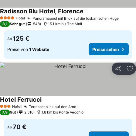
Radisson Blu Hotel, Florence
Preise sehen
Hotel
Panoramapool mit Blick auf die toskanischen Hügel
Preise
4 Sterne
8,1
Sehr gut
548
15.1 km bis The Mall
125 €
Ab
Preise von
1 Website
Preise sehen
Teilen
Zu
Hotel Ferrucci
Preise sehen
Hotel
Terrassenblick auf den Arno
Preise sehen
3 Sterne
7,9
Gut
2.516
1.8 km bis Ponte Vecchio
70 €
Ab