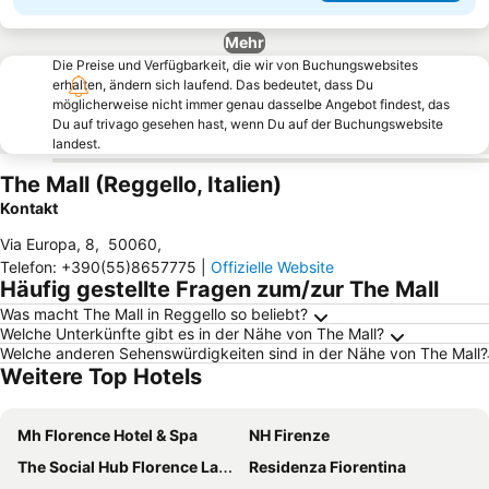
Mehr
Die Preise und Verfügbarkeit, die wir von Buchungswebsites
erhalten, ändern sich laufend. Das bedeutet, dass Du
möglicherweise nicht immer genau dasselbe Angebot findest, das
Du auf trivago gesehen hast, wenn Du auf der Buchungswebsite
landest.
The Mall (Reggello, Italien)
Kontakt
Via Europa, 8
,
50060
,
Telefon
:
+390(55)8657775
|
Offizielle Website
Häufig gestellte Fragen zum/zur The Mall
Was macht The Mall in Reggello so beliebt?
Welche Unterkünfte gibt es in der Nähe von The Mall?
Welche anderen Sehenswürdigkeiten sind in der Nähe von The Mall?
Weitere Top Hotels
Mh Florence Hotel & Spa
NH Firenze
The Social Hub Florence Lavagnini
Residenza Fiorentina