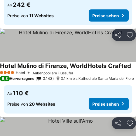
242 €
Ab
Preise von
11 Websites
Preise sehen
Teilen
Zu
Hotel Mulino di Firenze, WorldHotels Crafted
Pr
Hotel
Außenpool am Flussufer
Preise sehen
4 Sterne
9,3
Hervorragend
3.143
3.1 km bis Kathedrale Santa Maria del Fiore
110 €
Ab
Preise von
20 Websites
Preise sehen
Teilen
Zu