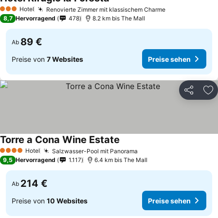
Preise sehen
Hotel
Renovierte Zimmer mit klassischem Charme
Preise sehen
3 Sterne
8,7
Hervorragend
478
8.2 km bis The Mall
89 €
Ab
Preise von
7 Websites
Preise sehen
Teilen
Zu
Torre a Cona Wine Estate
Preise sehen
Hotel
Salzwasser-Pool mit Panorama
Preise sehen
4 Sterne
9,5
Hervorragend
1.117
6.4 km bis The Mall
214 €
Ab
Preise von
10 Websites
Preise sehen