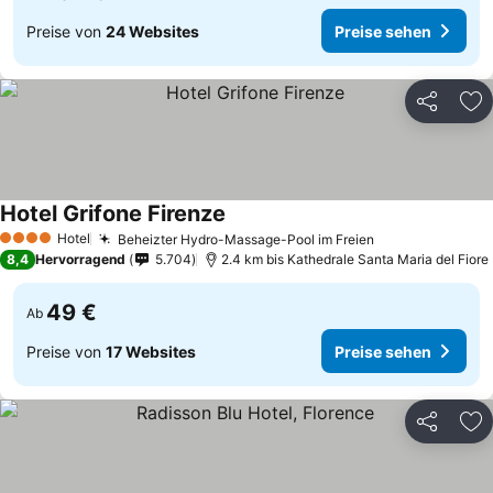
Preise von
24 Websites
Preise sehen
Teilen
Zu
Hotel Grifone Firenze
Preise sehen
Hotel
Beheizter Hydro-Massage-Pool im Freien
Preise sehen
4 Sterne
8,4
Hervorragend
5.704
2.4 km bis Kathedrale Santa Maria del Fiore
49 €
Ab
Preise von
17 Websites
Preise sehen
Teilen
Zu