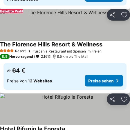
Beliebte Wahl
Teilen
Zu
The Florence Hills Resort & Wellness
Preise sehen
Resort
Tuscania Restaurant mit Speisen im Freien
Preise sehen
4 Sterne
8,5
Hervorragend
2.161
8.5 km bis The Mall
64 €
Ab
Preise von
12 Websites
Preise sehen
Teilen
Zu
Hotel Rifugio la Foresta