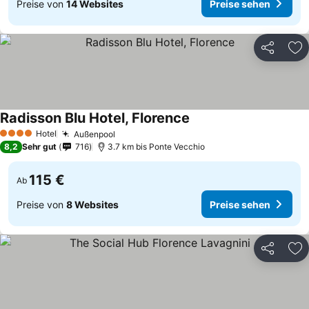
Preise von
14 Websites
Preise sehen
Teilen
Zu
Radisson Blu Hotel, Florence
Preise sehen
Hotel
Außenpool
Preise sehen
4 Sterne
8,2
Sehr gut
716
3.7 km bis Ponte Vecchio
115 €
Ab
Preise von
8 Websites
Preise sehen
Teilen
Zu