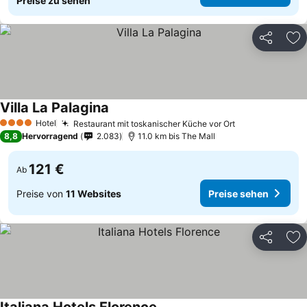
Preise zu sehen
Teilen
Zu
Villa La Palagina
Preise sehen
Hotel
Restaurant mit toskanischer Küche vor Ort
Preise sehen
4 Sterne
8,8
Hervorragend
2.083
11.0 km bis The Mall
121 €
Ab
Preise von
11 Websites
Preise sehen
Teilen
Zu