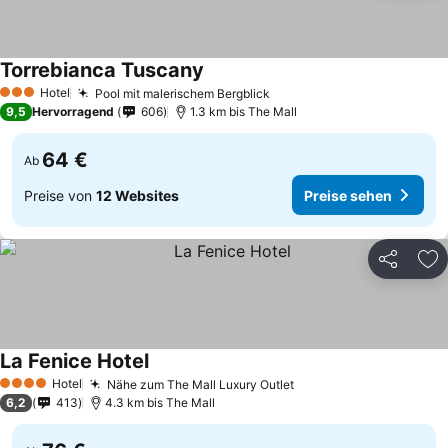
Torrebianca Tuscany
Preise sehen
Hotel
Pool mit malerischem Bergblick
Preise sehen
3 Sterne
9,5
Hervorragend
606
1.3 km bis The Mall
64 €
Ab
Preise von
12 Websites
Preise sehen
Teilen
Zu
La Fenice Hotel
Preise sehen
Hotel
Nähe zum The Mall Luxury Outlet
Preise sehen
4 Sterne
6,2
413
4.3 km bis The Mall