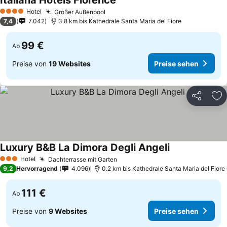
Italiana Hotels Florence
Preise sehen
Hotel
Großer Außenpool
Preise sehen
4 Sterne
7,4
7.042
3.8 km bis Kathedrale Santa Maria del Fiore
99 €
Ab
Preise von
19 Websites
Preise sehen
Teilen
Zu
Luxury B&B La Dimora Degli Angeli
Preise sehen
Hotel
Dachterrasse mit Garten
Preise sehen
3 Sterne
9,2
Hervorragend
4.096
0.2 km bis Kathedrale Santa Maria del Fiore
111 €
Ab
Preise von
9 Websites
Preise sehen