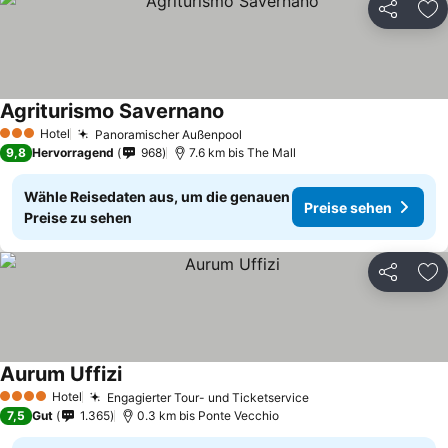
Teilen
Zu
Agriturismo Savernano
Preise sehen
Hotel
Panoramischer Außenpool
Preise sehen
3 Sterne
9,8
Hervorragend
968
7.6 km bis The Mall
Wähle Reisedaten aus, um die genauen
Preise sehen
Preise zu sehen
Teilen
Zu
Aurum Uffizi
Preise sehen
Hotel
Engagierter Tour- und Ticketservice
Preise sehen
4 Sterne
7,5
Gut
1.365
0.3 km bis Ponte Vecchio