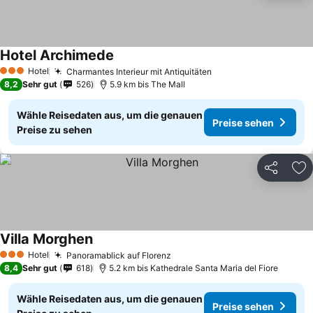
Hotel Archimede
Preise sehen
Hotel
Charmantes Interieur mit Antiquitäten
Preise sehen
3 Sterne
8,2
Sehr gut
526
5.9 km bis The Mall
Wähle Reisedaten aus, um die genauen
Preise sehen
Preise zu sehen
Teilen
Zu
Villa Morghen
Preise sehen
Hotel
Panoramablick auf Florenz
Preise sehen
3 Sterne
8,4
Sehr gut
618
5.2 km bis Kathedrale Santa Maria del Fiore
Wähle Reisedaten aus, um die genauen
Preise sehen