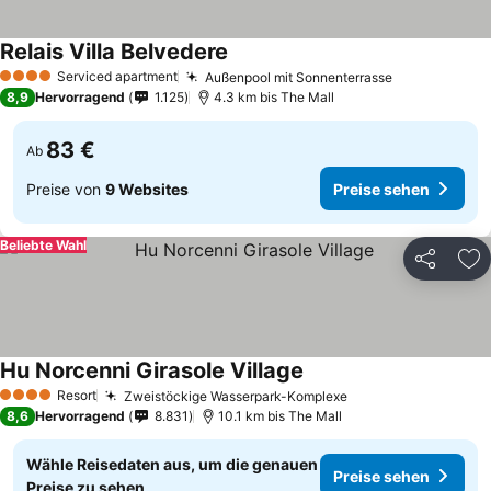
Relais Villa Belvedere
Preise sehen
Serviced apartment
Außenpool mit Sonnenterrasse
Preise sehe
4 Sterne
8,9
Hervorragend
1.125
4.3 km bis The Mall
83 €
Ab
Preise von
9 Websites
Preise sehen
Beliebte Wahl
Teilen
Zu
Hu Norcenni Girasole Village
Preise sehen
Resort
Zweistöckige Wasserpark-Komplexe
Preise sehen
4 Sterne
8,6
Hervorragend
8.831
10.1 km bis The Mall
Wähle Reisedaten aus, um die genauen
Preise sehen
Preise zu sehen