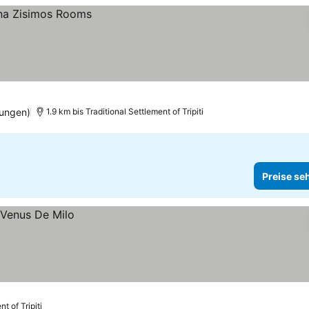
ungen)
1.9 km bis Traditional Settlement of Tripiti
Preise se
t of Tripiti