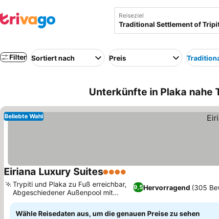
Reiseziel
Filter
Sortiert nach
Preis
Traditiona
Unterkünfte in Plaka nahe T
Beliebte Wahl
Eiriana Luxury Suites
4 Sterne
Preise sehen
Trypiti und Plaka zu Fuß erreichbar,
Hervorragend
(305 Be
9,5
Abgeschiedener Außenpool mit
Preise sehen
Sonnenterrasse
Wähle Reisedaten aus, um die genauen Preise zu sehen