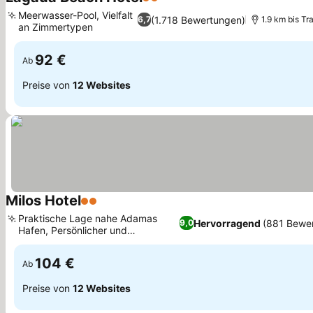
2 Sterne
Preise sehen
Meerwasser-Pool, Vielfalt
(1.718 Bewertungen)
6,7
1.9 km bis Tra
an Zimmertypen
Preise sehen
92 €
Ab
Preise von
12 Websites
Milos Hotel
2 Sterne
Preise sehen
Praktische Lage nahe Adamas
Hervorragend
(881 Bewe
9,0
Hafen, Persönlicher und
Preise sehen
hilfsbereiter Service
104 €
Ab
Preise von
12 Websites