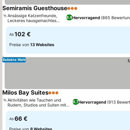
Semiramis Guesthouse
3 Sterne
Preise sehen
Ansässige Katzenfreunde,
Hervorragend
(865 Bewertun
8,9
Leckeres hausgemachtes
Preise sehen
Frühstück
102 €
Ab
Preise von
13 Websites
Beliebte Wahl
Milos Bay Suites
3 Sterne
Preise sehen
Aktivitäten wie Tauchen und
Hervorragend
(913 Bewer
8,7
Rudern, Studios und Suiten mit
Preise sehen
Küchenzeile
66 €
Ab
Preise von
8 Websites