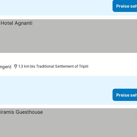
Preise se
ngen)
1.3 km bis Traditional Settlement of Tripiti
Preise se