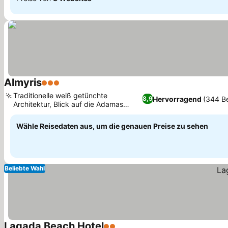
Almyris
3 Sterne
Preise sehen
Traditionelle weiß getünchte
Hervorragend
(344 B
8,9
Architektur, Blick auf die Adamas
Preise sehen
Bucht oder den Innenhof
Wähle Reisedaten aus, um die genauen Preise zu sehen
Beliebte Wahl
Lagada Beach Hotel