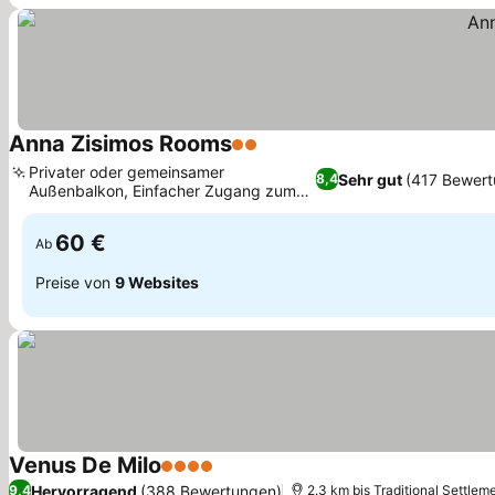
Anna Zisimos Rooms
2 Sterne
Preise sehen
Privater oder gemeinsamer
Sehr gut
(417 Bewert
8,4
Außenbalkon, Einfacher Zugang zum
Preise sehen
Sarakiniko Beach
60 €
Ab
Preise von
9 Websites
Venus De Milo
4 Sterne
Preise sehen
Hervorragend
(388 Bewertungen)
9,4
2.3 km bis Traditional Settlemen