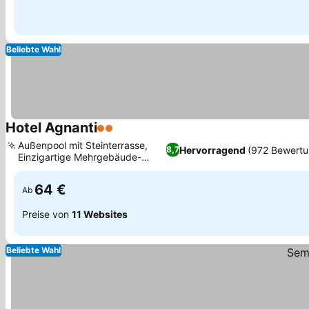
Beliebte Wahl
Hotel Agnanti
2 Sterne
Preise sehen
Außenpool mit Steinterrasse,
Hervorragend
(972 Bewertu
8,7
Einzigartige Mehrgebäude-
Preise sehen
Architektur
64 €
Ab
Preise von
11 Websites
Beliebte Wahl