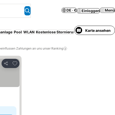
DE · €
Menü
Einloggen
Karte ansehen
aanlage
Pool
WLAN
Kostenlose Stornierung
Serviced
eeinflussen Zahlungen an uns unser Ranking
Zu Favoriten hinzufügen
Teilen