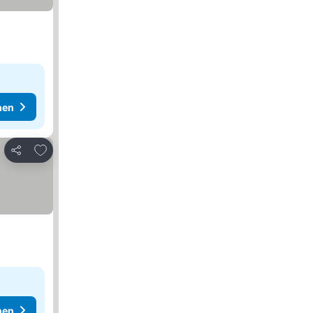
hen
Zu Favoriten hinzufügen
Teilen
hen