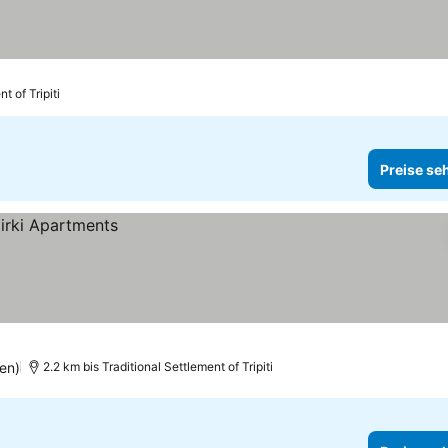
t of Tripiti
Preise se
en)
2.2 km bis Traditional Settlement of Tripiti