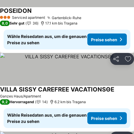
POSEIDON
Serviced apartment
Gartenblick-Ruhe
3 Sterne
8,0
Sehr gut
36
17.1 km bis Tragana
Wähle Reisedaten aus, um die genauen
Preise sehen
Preise zu sehen
Teilen
Zu
VILLA SISSY CAREFREE VACATIONSΘΕ
Ganzes Haus/Apartment
9,2
Hervorragend
14
6.2 km bis Tragana
Wähle Reisedaten aus, um die genauen
Preise sehen
Preise zu sehen