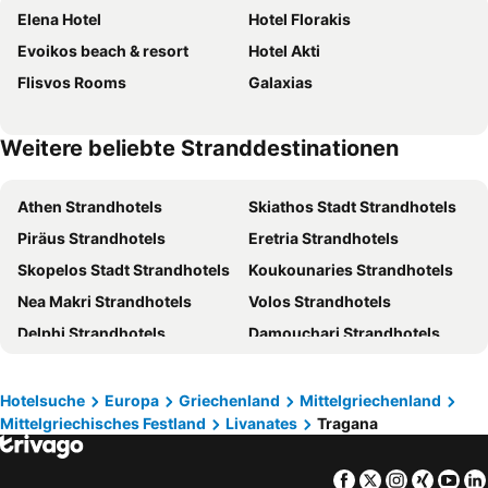
Elena Hotel
Hotel Florakis
Evoikos beach & resort
Hotel Akti
Flisvos Rooms
Galaxias
Weitere beliebte Stranddestinationen
Athen Strandhotels
Skiathos Stadt Strandhotels
Piräus Strandhotels
Eretria Strandhotels
Skopelos Stadt Strandhotels
Koukounaries Strandhotels
Nea Makri Strandhotels
Volos Strandhotels
Delphi Strandhotels
Damouchari Strandhotels
Loutraki Strandhotels
Marathon Strandhotels
Panormos Strandhotels
Amarinthos Strandhotels
Hotelsuche
Europa
Griechenland
Mittelgriechenland
Mittelgriechisches Festland
Livanates
Tragana
Faliro Strandhotels
Kifissia Strandhotels
Patitiri Strandhotels
Kamena Vourla Strandhotels
Facebook
Twitter
Instagra
Xing
Yo