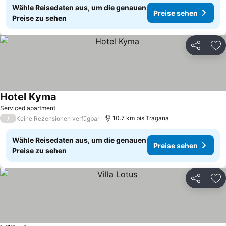
Wähle Reisedaten aus, um die genauen
Preise sehen
Preise zu sehen
Teilen
Zu
Hotel Kyma
Serviced apartment
/
10.7 km bis Tragana
Keine Rezensionen verfügbar
Wähle Reisedaten aus, um die genauen
Preise sehen
Preise zu sehen
Teilen
Zu