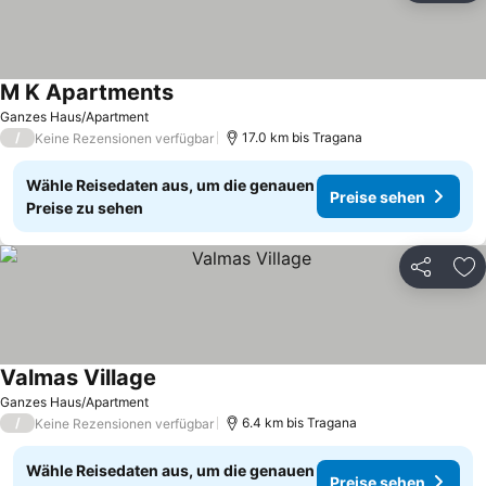
M K Apartments
Ganzes Haus/Apartment
/
17.0 km bis Tragana
Keine Rezensionen verfügbar
Wähle Reisedaten aus, um die genauen
Preise sehen
Preise zu sehen
Teilen
Zu
Valmas Village
Ganzes Haus/Apartment
/
6.4 km bis Tragana
Keine Rezensionen verfügbar
Wähle Reisedaten aus, um die genauen
Preise sehen