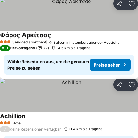
Teilen
Zu
Φάρος Αρκίτσας
Serviced apartment
Balkon mit atemberaubender Aussicht
3 Sterne
8,9
Hervorragend
72
14.6 km bis Tragana
Wähle Reisedaten aus, um die genauen
Preise sehen
Preise zu sehen
Teilen
Zu
Achillion
Hotel
3 Sterne
/
11.4 km bis Tragana
Keine Rezensionen verfügbar