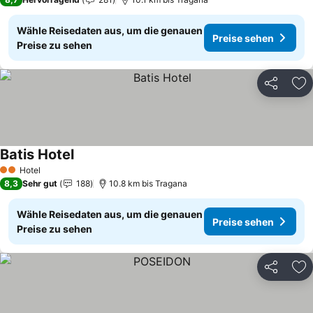
Wähle Reisedaten aus, um die genauen
Preise sehen
Preise zu sehen
Teilen
Zu
Batis Hotel
Hotel
2 Sterne
8,3
Sehr gut
188
10.8 km bis Tragana
Wähle Reisedaten aus, um die genauen
Preise sehen
Preise zu sehen
Teilen
Zu