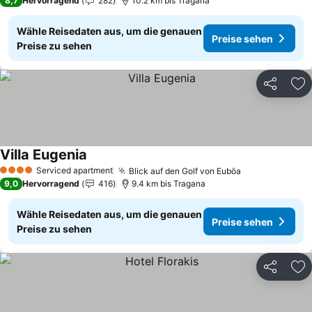
8,7
Hervorragend
282
10.2 km bis Tragana
Wähle Reisedaten aus, um die genauen
Preise sehen
Preise zu sehen
Teilen
Zu
Villa Eugenia
Serviced apartment
Blick auf den Golf von Euböa
4 Sterne
9,0
Hervorragend
416
9.4 km bis Tragana
Wähle Reisedaten aus, um die genauen
Preise sehen
Preise zu sehen
Teilen
Zu