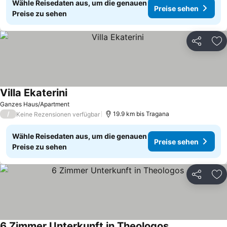
Wähle Reisedaten aus, um die genauen
Preise sehen
Preise zu sehen
Teilen
Zu
Villa Ekaterini
Ganzes Haus/Apartment
/
19.9 km bis Tragana
Keine Rezensionen verfügbar
Wähle Reisedaten aus, um die genauen
Preise sehen
Preise zu sehen
Teilen
Zu
6 Zimmer Unterkunft in Theologos