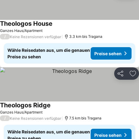
Theologos House
Ganzes Haus/Apartment
/
3.3 km bis Tragana
Keine Rezensionen verfügbar
Wähle Reisedaten aus, um die genauen
Preise sehen
Preise zu sehen
Teilen
Zu
Theologos Ridge
Ganzes Haus/Apartment
/
7.5 km bis Tragana
Keine Rezensionen verfügbar
Wähle Reisedaten aus, um die genauen
Preise sehen
Preise zu sehen