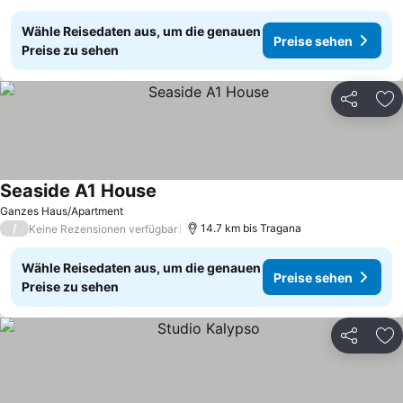
Wähle Reisedaten aus, um die genauen
Preise sehen
Preise zu sehen
Teilen
Zu
Seaside A1 House
Ganzes Haus/Apartment
/
14.7 km bis Tragana
Keine Rezensionen verfügbar
Wähle Reisedaten aus, um die genauen
Preise sehen
Preise zu sehen
Teilen
Zu