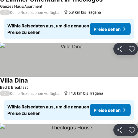
Ganzes Haus/Apartment
/
5.9 km bis Tragana
Keine Rezensionen verfügbar
Wähle Reisedaten aus, um die genauen
Preise sehen
Preise zu sehen
Teilen
Zu
Villa Dina
Bed & Breakfast
/
14.6 km bis Tragana
Keine Rezensionen verfügbar
Wähle Reisedaten aus, um die genauen
Preise sehen
Preise zu sehen
Teilen
Zu