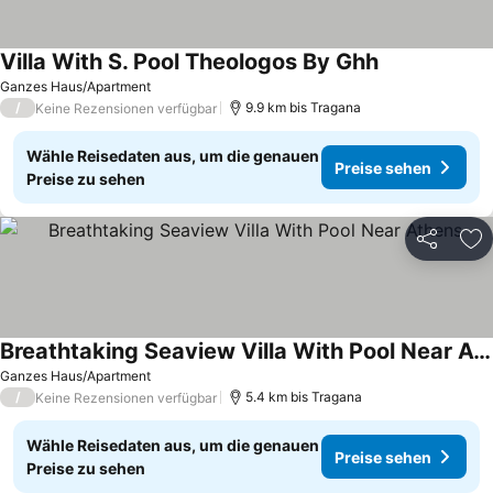
Villa With S. Pool Theologos By Ghh
Ganzes Haus/Apartment
/
9.9 km bis Tragana
Keine Rezensionen verfügbar
Wähle Reisedaten aus, um die genauen
Preise sehen
Preise zu sehen
Teilen
Zu
Breathtaking Seaview Villa With Pool Near Athens
Ganzes Haus/Apartment
/
5.4 km bis Tragana
Keine Rezensionen verfügbar
Wähle Reisedaten aus, um die genauen
Preise sehen
Preise zu sehen