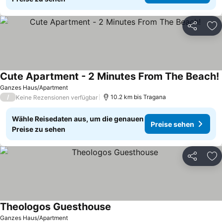
Teilen
Zu
Cute Apartment - 2 Minutes From The Beach!
Ganzes Haus/Apartment
/
10.2 km bis Tragana
Keine Rezensionen verfügbar
Wähle Reisedaten aus, um die genauen
Preise sehen
Preise zu sehen
Teilen
Zu
Theologos Guesthouse
Ganzes Haus/Apartment