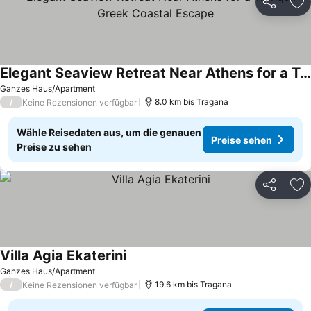
Teilen
Zu
Elegant Seaview Retreat Near Athens for a Tranquil Greek Coastal Escape
Ganzes Haus/Apartment
/
8.0 km bis Tragana
Keine Rezensionen verfügbar
Wähle Reisedaten aus, um die genauen
Preise sehen
Preise zu sehen
Teilen
Zu
Villa Agia Ekaterini
Ganzes Haus/Apartment
/
19.6 km bis Tragana
Keine Rezensionen verfügbar