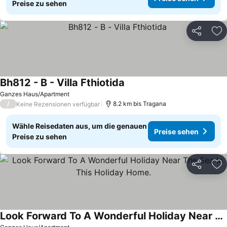
Preise zu sehen
Teilen
Zu
Bh812 - B - Villa Fthiotida
Ganzes Haus/Apartment
/
8.2 km bis Tragana
Keine Rezensionen verfügbar
Wähle Reisedaten aus, um die genauen
Preise sehen
Preise zu sehen
Teilen
Zu
Look Forward To A Wonderful Holiday Near The Sea In This Holiday Home.