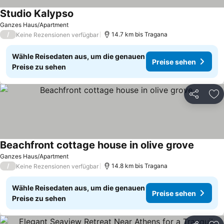
Studio Kalypso
Ganzes Haus/Apartment
/
14.7 km bis Tragana
Keine Rezensionen verfügbar
Wähle Reisedaten aus, um die genauen
Preise sehen
Preise zu sehen
Teilen
Zu
Beachfront cottage house in olive grove
Ganzes Haus/Apartment
/
14.8 km bis Tragana
Keine Rezensionen verfügbar
Wähle Reisedaten aus, um die genauen
Preise sehen
Preise zu sehen