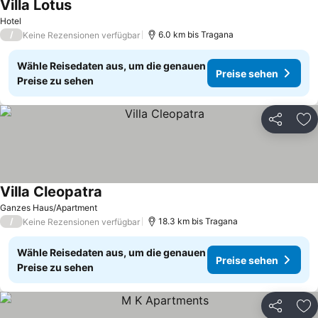
Villa Lotus
Hotel
/
6.0 km bis Tragana
Keine Rezensionen verfügbar
Wähle Reisedaten aus, um die genauen
Preise sehen
Preise zu sehen
Teilen
Zu
Villa Cleopatra
Ganzes Haus/Apartment
/
18.3 km bis Tragana
Keine Rezensionen verfügbar
Wähle Reisedaten aus, um die genauen
Preise sehen
Preise zu sehen
Teilen
Zu