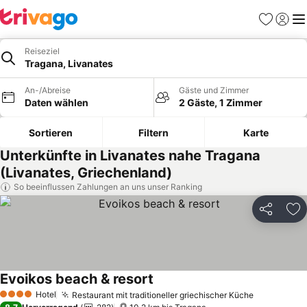
Favoriten
Einlog
Me
Reiseziel
Tragana, Livanates
An-/Abreise
Gäste und Zimmer
Daten wählen
2 Gäste, 1 Zimmer
Sortieren
Filtern
Karte
Unterkünfte in Livanates nahe Tragana
(Livanates, Griechenland)
So beeinflussen Zahlungen an uns unser Ranking
Teilen
Zu
Evoikos beach & resort
Hotel
Restaurant mit traditioneller griechischer Küche
4 Sterne