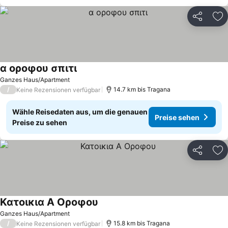
Teilen
Zu
α οροφου σπιτι
Ganzes Haus/Apartment
/
14.7 km bis Tragana
Keine Rezensionen verfügbar
Wähle Reisedaten aus, um die genauen
Preise sehen
Preise zu sehen
Teilen
Zu
Κατοικια Α Οροφου
Ganzes Haus/Apartment
/
15.8 km bis Tragana
Keine Rezensionen verfügbar