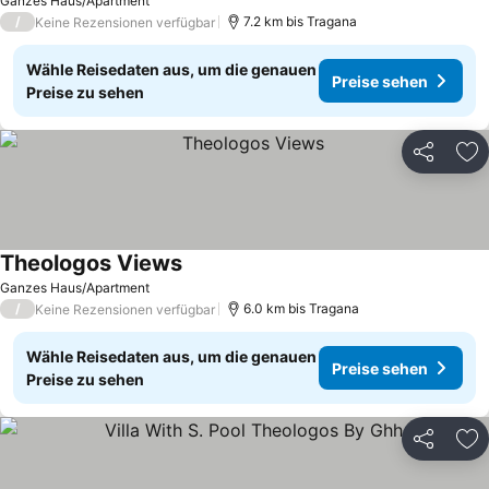
Ganzes Haus/Apartment
/
7.2 km bis Tragana
Keine Rezensionen verfügbar
Wähle Reisedaten aus, um die genauen
Preise sehen
Preise zu sehen
Teilen
Zu
Theologos Views
Ganzes Haus/Apartment
/
6.0 km bis Tragana
Keine Rezensionen verfügbar
Wähle Reisedaten aus, um die genauen
Preise sehen
Preise zu sehen
Teilen
Zu