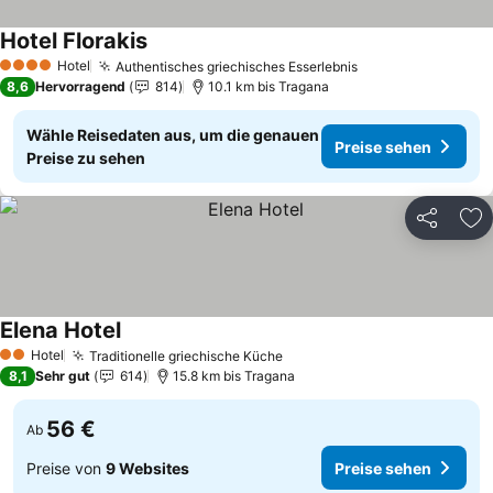
Hotel Florakis
Hotel
Authentisches griechisches Esserlebnis
4 Sterne
8,6
Hervorragend
814
10.1 km bis Tragana
Wähle Reisedaten aus, um die genauen
Preise sehen
Preise zu sehen
Teilen
Zu
Elena Hotel
Hotel
Traditionelle griechische Küche
2 Sterne
8,1
Sehr gut
614
15.8 km bis Tragana
56 €
Ab
Preise von
9 Websites
Preise sehen