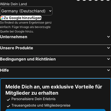
Chalkida Strandhotels
Agia Paraskevi Strandhotels
Wähle Dein Land
Oropos Strandhotels
Portaria Strandhotels
Troulos Strandhotels
Alimos Strandhotels
Zu Google hinzufügen
Agioi Theodori Strandhotels
Korinth Strandhotels
So findest du unsere Ergebnisse ganz
einfach: Füge trivago als bevorzugte
Kanapitsa Strandhotels
Vasilias Strandhotels
Quelle bei Google hinzu.
Unternehmen
Megali Ammos Strandhotels
Edipsos Strandhotels
Eratini Strandhotels
Xylokastron Strandhotels
Unsere Produkte
Kineta Strandhotels
Kala Nera Strandhotels
Neo Klima Strandhotels
Kalamaki Strandhotels
Bedingungen und Richtlinien
Agios Ioannis Strandhotels
Megara Strandhotels
Hilfe
Koropi Strandhotels
Kymi Strandhotels
Melde Dich an, um exklusive Vorteile für
Mitglieder zu erhalten
Personalisiere Dein Erlebnis
Treueangebote und Mitgliederpreise