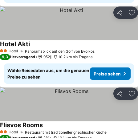
Teilen
Zu
Hotel Akti
Hotel
Panoramablick auf den Golf von Evoikos
2 Sterne
9,3
Hervorragend
952
10.2 km bis Tragana
Wähle Reisedaten aus, um die genauen
Preise sehen
Preise zu sehen
Teilen
Zu
Flisvos Rooms
Hotel
Restaurant mit traditioneller griechischer Küche
2 Sterne
8,7
Hervorragend
281
10.1 km bis Tragana