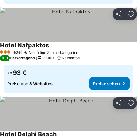
Teilen
Zu
Hotel Nafpaktos
Hotel
Vielfältige Zimmerkategorien
3 Sterne
9,0
Hervorragend
3.009
Nafpaktos
93 €
Ab
Preise von
8 Websites
Preise sehen
Teilen
Zu
Hotel Delphi Beach