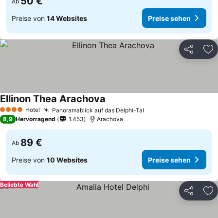
50 €
Ab
Preise von
14 Websites
Preise sehen
Teilen
Zu
Ellinon Thea Arachova
Hotel
Panoramablick auf das Delphi-Tal
4 Sterne
8,9
Hervorragend
1.453
Arachova
89 €
Ab
Preise von
10 Websites
Preise sehen
Beliebte Wahl
Teilen
Zu