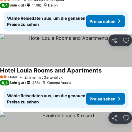
3 Sterne
8,4
Sehr gut
1.198
Delphi
Wähle Reisedaten aus, um die genauen
Preise sehen
Preise zu sehen
Teilen
Zu
Hotel Loula Rooms and Apartments
Hotel
Zimmer mit Gartenblick
2 Sterne
8,4
Sehr gut
486
Kamena Vourla
Wähle Reisedaten aus, um die genauen
Preise sehen
Preise zu sehen
Teilen
Zu