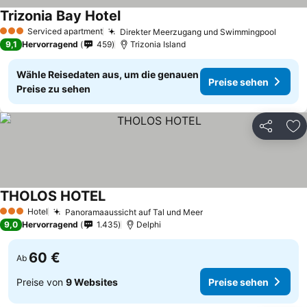
Trizonia Bay Hotel
Serviced apartment
Direkter Meerzugang und Swimmingpool
3 Sterne
9,1
Hervorragend
459
Trizonia Island
Wähle Reisedaten aus, um die genauen
Preise sehen
Preise zu sehen
Teilen
Zu
THOLOS HOTEL
Hotel
Panoramaaussicht auf Tal und Meer
3 Sterne
9,0
Hervorragend
1.435
Delphi
60 €
Ab
Preise von
9 Websites
Preise sehen