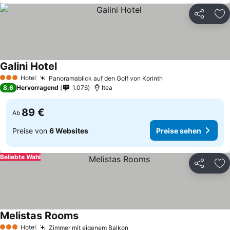
Teilen
Zu
Galini Hotel
Hotel
Panoramablick auf den Golf von Korinth
3 Sterne
8,6
Hervorragend
1.076
Itea
89 €
Ab
Preise von
6 Websites
Preise sehen
Beliebte Wahl
Teilen
Zu
Melistas Rooms
Hotel
Zimmer mit eigenem Balkon