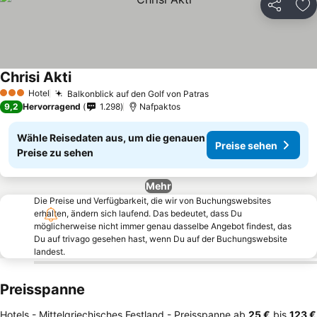
Teilen
Zu
Chrisi Akti
Hotel
Balkonblick auf den Golf von Patras
3 Sterne
9,2
Hervorragend
1.298
Nafpaktos
Wähle Reisedaten aus, um die genauen
Preise sehen
Preise zu sehen
Mehr
Die Preise und Verfügbarkeit, die wir von Buchungswebsites
erhalten, ändern sich laufend. Das bedeutet, dass Du
möglicherweise nicht immer genau dasselbe Angebot findest, das
Du auf trivago gesehen hast, wenn Du auf der Buchungswebsite
landest.
Preisspanne
Hotels - Mittelgriechisches Festland -
Preisspanne
ab
‎25 €
bis
‎123 €