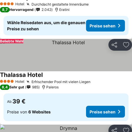
Hotel
Durchdacht gestaltete Innenräume
4 Sterne
8,7
Hervorragend
2.042
Eratini
Wähle Reisedaten aus, um die genauen
Preise sehen
Preise zu sehen
Beliebte Wahl
Teilen
Zu
Thalassa Hotel
Hotel
Erfrischender Pool mit vielen Liegen
4 Sterne
8,4
Sehr gut
985
Paleros
39 €
Ab
Preise von
6 Websites
Preise sehen