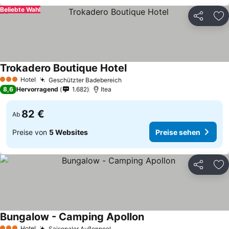
Beliebte Wahl
Teilen
Zu
Trokadero Boutique Hotel
Hotel
Geschützter Badebereich
3 Sterne
8,6
Hervorragend
1.682
Itea
82 €
Ab
Preise von
5 Websites
Preise sehen
Teilen
Zu
Bungalow - Camping Apollon
Hotel
Saisonaler Außenpool