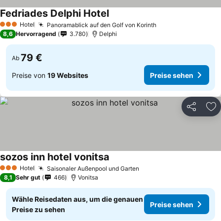
Fedriades Delphi Hotel
Hotel
Panoramablick auf den Golf von Korinth
3 Sterne
8,6
Hervorragend
3.780
Delphi
79 €
Ab
Preise von
19 Websites
Preise sehen
Teilen
Zu
sozos inn hotel vonitsa
Hotel
Saisonaler Außenpool und Garten
3 Sterne
8,1
Sehr gut
466
Vonitsa
Wähle Reisedaten aus, um die genauen
Preise sehen
Preise zu sehen