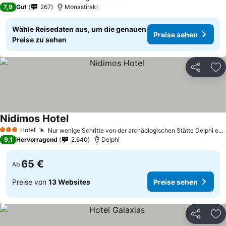
3 Sterne
7,9
Gut
267
Monastiraki
Wähle Reisedaten aus, um die genauen
Preise sehen
Preise zu sehen
Teilen
Zu
Nidimos Hotel
Hotel
Nur wenige Schritte von der archäologischen Stätte Delphi entfernt
3 Sterne
9,1
Hervorragend
2.640
Delphi
65 €
Ab
Preise von
13 Websites
Preise sehen
Teilen
Zu