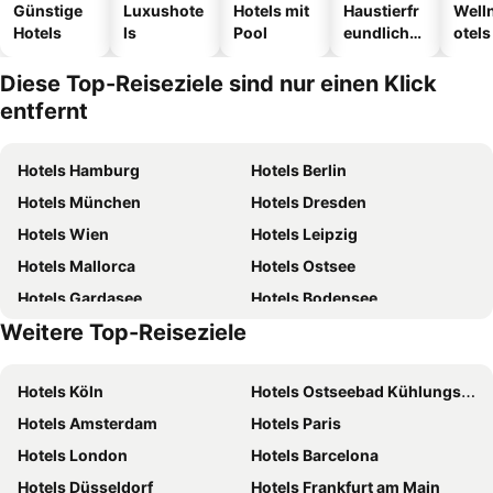
Günstige
Luxushote
Hotels mit
Haustierfr
Well
Hotels
ls
Pool
eundliche
otels
Hotels
Diese Top-Reiseziele sind nur einen Klick
entfernt
Hotels Hamburg
Hotels Berlin
Hotels München
Hotels Dresden
Hotels Wien
Hotels Leipzig
Hotels Mallorca
Hotels Ostsee
Hotels Gardasee
Hotels Bodensee
Weitere Top-Reiseziele
Hotels Österreich
Hotels Rügen
Hotels Köln
Hotels Ostseebad Kühlungsborn
Hotels Amsterdam
Hotels Paris
Hotels London
Hotels Barcelona
Hotels Düsseldorf
Hotels Frankfurt am Main