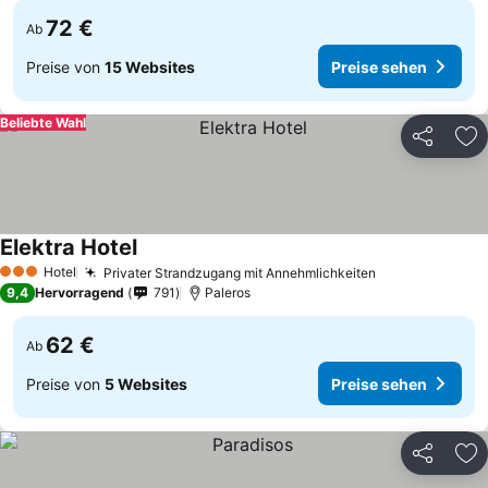
72 €
Ab
Preise von
15 Websites
Preise sehen
Beliebte Wahl
Teilen
Zu
Elektra Hotel
Hotel
Privater Strandzugang mit Annehmlichkeiten
3 Sterne
9,4
Hervorragend
791
Paleros
62 €
Ab
Preise von
5 Websites
Preise sehen
Teilen
Zu