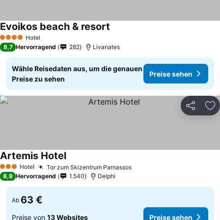
Evoikos beach & resort
Hotel
4 Sterne
8,7
Hervorragend
282
Livanates
Wähle Reisedaten aus, um die genauen
Preise sehen
Preise zu sehen
Teilen
Zu
Artemis Hotel
Hotel
Tor zum Skizentrum Parnassos
3 Sterne
8,9
Hervorragend
1.540
Delphi
63 €
Ab
Preise von
13 Websites
Preise sehen