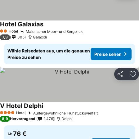
Hotel Galaxias
Hotel
Malerischer Meer- und Bergblick
2 Sterne
7,3
305
Galaxidi
Wähle Reisedaten aus, um die genauen
Preise sehen
Preise zu sehen
Teilen
Zu
V Hotel Delphi
Hotel
Außergewöhnliche Frühstücksvielfalt
4 Sterne
8,9
Hervorragend
1.476
Delphi
76 €
Ab