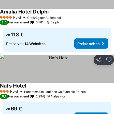
Amalia Hotel Delphi
Hotel
Großzügiger Außenpool
4 Sterne
8,5
Hervorragend
5.781
Delphi
118 €
Ab
Preise von
14 Websites
Preise sehen
Teilen
Zu
Nafs Hotel
Hotel
Panoramablick auf den Golf und die Brücke
3 Sterne
9,1
Hervorragend
2.294
Nafpaktos
69 €
Ab