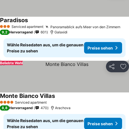
Paradisos
Serviced apartment
Panoramablick aufs Meer von den Zimmern
3 Sterne
9,2
Hervorragend
601
Galaxidi
Wähle Reisedaten aus, um die genauen
Preise sehen
Preise zu sehen
Beliebte Wahl
Teilen
Zu
Monte Bianco Villas
Serviced apartment
4 Sterne
8,8
Hervorragend
470
Arachova
Wähle Reisedaten aus, um die genauen
Preise sehen
Preise zu sehen