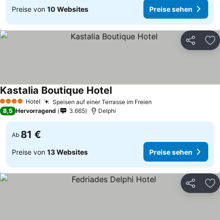
Preise von
10 Websites
Preise sehen
Teilen
Zu
Kastalia Boutique Hotel
Hotel
Speisen auf einer Terrasse im Freien
4 Sterne
8,5
Hervorragend
3.665
Delphi
81 €
Ab
Preise von
13 Websites
Preise sehen
Teilen
Zu