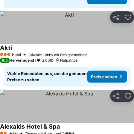
Teilen
Zu
Akti
Hotel
Stilvolle Lobby mit Designermöbeln
3 Sterne
9,5
Hervorragend
2.008
Nafpaktos
Wähle Reisedaten aus, um die genauen
Preise sehen
Preise zu sehen
Teilen
Zu
Alexakis Hotel & Spa
Hotel
Zimmer mit Berg- und Talblick