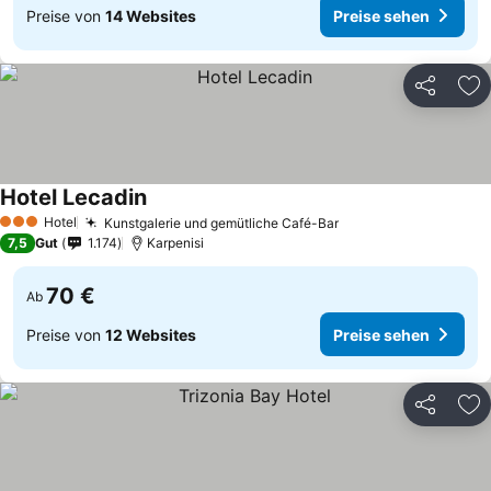
Preise von
14 Websites
Preise sehen
Teilen
Zu
Hotel Lecadin
Hotel
Kunstgalerie und gemütliche Café-Bar
3 Sterne
7,5
Gut
1.174
Karpenisi
70 €
Ab
Preise von
12 Websites
Preise sehen
Teilen
Zu