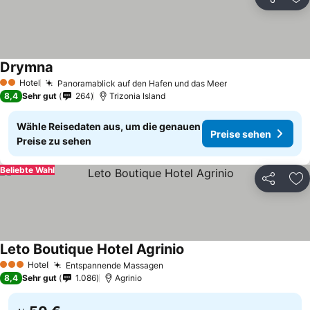
Teilen
Zu
Drymna
Hotel
Panoramablick auf den Hafen und das Meer
2 Sterne
8,4
Sehr gut
264
Trizonia Island
Wähle Reisedaten aus, um die genauen
Preise sehen
Preise zu sehen
Beliebte Wahl
Teilen
Zu
Leto Boutique Hotel Agrinio
Hotel
Entspannende Massagen
3 Sterne
8,4
Sehr gut
1.086
Agrinio