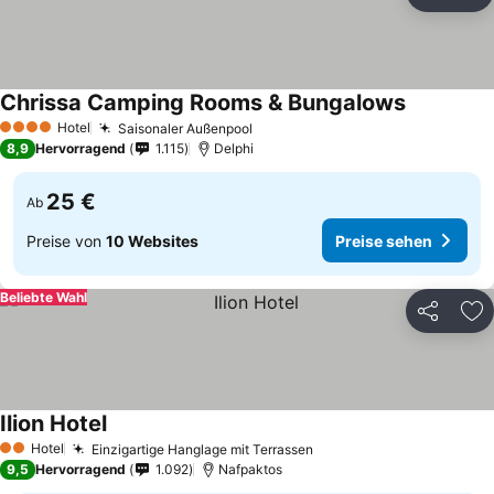
Teilen
Zu
Chrissa Camping Rooms & Bungalows
Hotel
Saisonaler Außenpool
4 Sterne
8,9
Hervorragend
1.115
Delphi
25 €
Ab
Preise von
10 Websites
Preise sehen
Beliebte Wahl
Teilen
Zu
Ilion Hotel
Hotel
Einzigartige Hanglage mit Terrassen
2 Sterne
9,5
Hervorragend
1.092
Nafpaktos