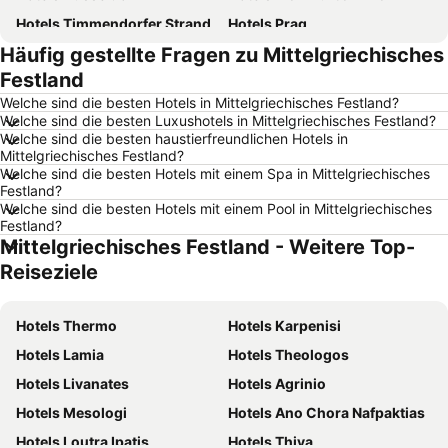
Hotels Timmendorfer Strand
Hotels Prag
Häufig gestellte Fragen zu Mittelgriechisches
Hotels Playa de Palma
Hotels Nürnberg
Festland
Hotels Bremen
Hotels Kopenhagen
Welche sind die besten Hotels in Mittelgriechisches Festland?
Hotels Rostock
Hotels Swinemünde
Welche sind die besten Luxushotels in Mittelgriechisches Festland?
Welche sind die besten haustierfreundlichen Hotels in
Hotels Rom
Hotels New York
Mittelgriechisches Festland?
Hotels Hannover
Hotels Deutschland
Welche sind die besten Hotels mit einem Spa in Mittelgriechisches
Festland?
Hotels Sylt
Hotels Usedom
Welche sind die besten Hotels mit einem Pool in Mittelgriechisches
Festland?
Hotels Nordsee
Hotels Kreta
Mittelgriechisches Festland - Weitere Top-
Hotels Italien
Hotels Kroatien
Reiseziele
Hotels Griechenland
Hotels Niederlande
Hotels Polnische Ostsee
Hotels Sardinien
Hotels Thermo
Hotels Karpenisi
Hotels Südtirol
Hotels Tirol
Hotels Lamia
Hotels Theologos
Hotels Türkei
Hotels Bayern
Hotels Livanates
Hotels Agrinio
Hotels Allgäu
Hotels Türkische Riviera
Hotels Mesologi
Hotels Ano Chora Nafpaktias
Hotels Harz
Hotels Rhodos
Hotels Loutra Ipatis
Hotels Thiva