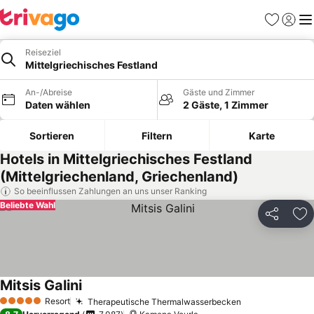
Favoriten
Einlog
Me
Reiseziel
Mittelgriechisches Festland
An-/Abreise
Gäste und Zimmer
Daten wählen
2 Gäste, 1 Zimmer
Sortieren
Filtern
Karte
Hotels in Mittelgriechisches Festland
(Mittelgriechenland, Griechenland)
So beeinflussen Zahlungen an uns unser Ranking
Beliebte Wahl
Teilen
Zu
Mitsis Galini
Resort
Therapeutische Thermalwasserbecken
5 Sterne