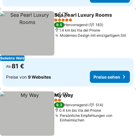
Sea Pearl Luxury Rooms
Teilen
Zu Favoriten hinzufügen
P
5 Sterne
9,5
Hervorragend
183
1.4 km bis Via del Prione
Modernes Design mit einzigartigem Stil
Prei
Beliebte Wahl
81 €
Ab
Preise von
9 Websites
Preise sehen
My Way
Teilen
Zu Favoriten hinzufügen
Preise sehen
2 Sterne
9,3
Hervorragend
514
0.4 km bis Via del Prione
Persönliche Empfehlungen von
Einheimischen