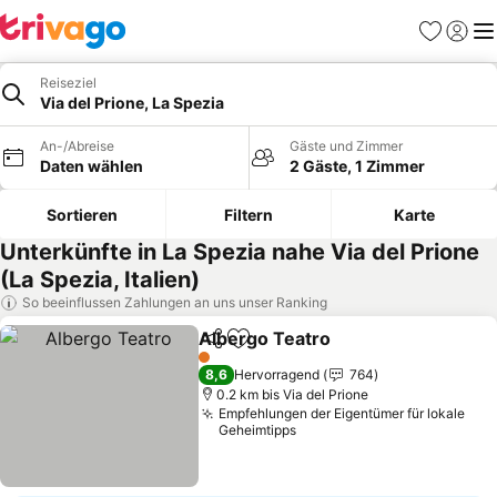
Favoriten
Einlog
Me
Reiseziel
Via del Prione, La Spezia
An-/Abreise
Gäste und Zimmer
Daten wählen
2 Gäste, 1 Zimmer
Sortieren
Filtern
Karte
Unterkünfte in La Spezia nahe Via del Prione
(La Spezia, Italien)
So beeinflussen Zahlungen an uns unser Ranking
Albergo Teatro
Teilen
Zu Favoriten hinzufügen
Preise seh
1 Sterne
8,6
Hervorragend
764
0.2 km bis Via del Prione
Empfehlungen der Eigentümer für lokale
Geheimtipps