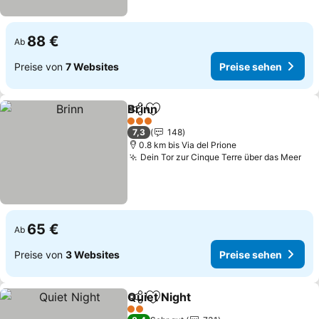
88 €
Ab
Preise von
7 Websites
Preise sehen
Brinn
Teilen
Zu Favoriten hinzufügen
Preise sehen
3 Sterne
7,3
148
0.8 km bis Via del Prione
Dein Tor zur Cinque Terre über das Meer
Pre
65 €
Ab
Preise von
3 Websites
Preise sehen
Quiet Night
Teilen
Zu Favoriten hinzufügen
Preise sehen
2 Sterne