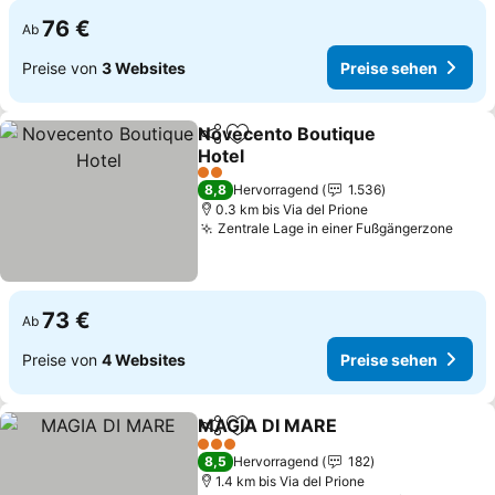
76 €
Ab
Preise von
3 Websites
Preise sehen
Novecento Boutique
Teilen
Zu Favoriten hinzufügen
Hotel
Preise sehen
2 Sterne
8,8
Hervorragend
1.536
0.3 km bis Via del Prione
Zentrale Lage in einer Fußgängerzone
Prei
73 €
Ab
Preise von
4 Websites
Preise sehen
MAGIA DI MARE
Teilen
Zu Favoriten hinzufügen
Preise seh
3 Sterne
8,5
Hervorragend
182
1.4 km bis Via del Prione