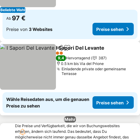
Beliebte Wahl
97 €
Ab
Preise von
3 Websites
Preise sehen
I Sapori Del Levante
Teilen
Zu Favoriten hinzufügen
Preise
2 Sterne
9,4
Hervorragend
387
0.5 km bis Via del Prione
Einladende private oder gemeinsame
Terrasse
Wähle Reisedaten aus, um die genauen
Preise sehen
Preise zu sehen
Mehr
Die Preise und Verfügbarkeit, die wir von Buchungswebsites
erhalten, ändern sich laufend. Das bedeutet, dass Du
möglicherweise nicht immer genau dasselbe Angebot findest, das