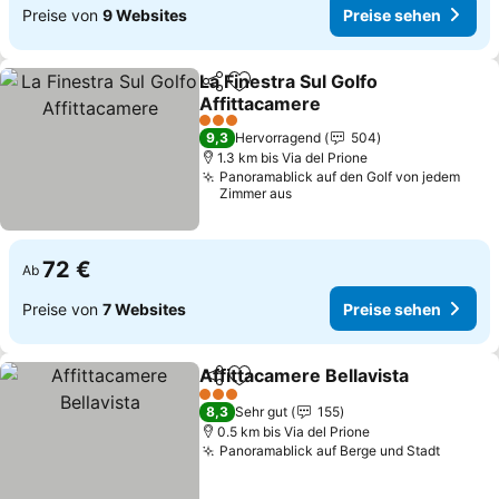
Preise von
9 Websites
Preise sehen
La Finestra Sul Golfo
Teilen
Zu Favoriten hinzufügen
Affittacamere
Preise sehen
3 Sterne
9,3
Hervorragend
504
1.3 km bis Via del Prione
Panoramablick auf den Golf von jedem
Zimmer aus
72 €
Ab
Preise von
7 Websites
Preise sehen
Affittacamere Bellavista
Teilen
Zu Favoriten hinzufügen
Pr
3 Sterne
8,3
Sehr gut
155
0.5 km bis Via del Prione
Panoramablick auf Berge und Stadt
Preise