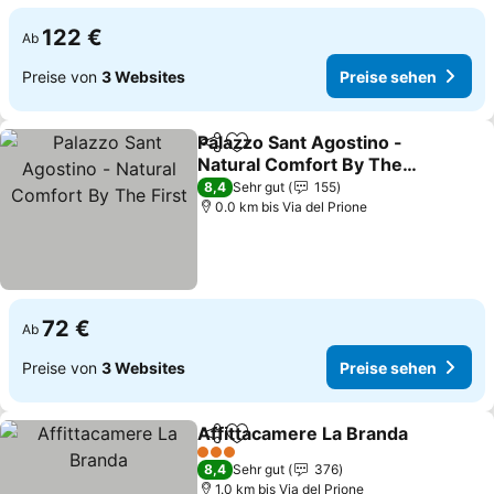
122 €
Ab
Preise von
3 Websites
Preise sehen
Palazzo Sant Agostino -
Teilen
Zu Favoriten hinzufügen
Natural Comfort By The
First
Preise sehen
8,4
Sehr gut
155
0.0 km bis Via del Prione
72 €
Ab
Preise von
3 Websites
Preise sehen
Affittacamere La Branda
Teilen
Zu Favoriten hinzufügen
P
3 Sterne
8,4
Sehr gut
376
1.0 km bis Via del Prione