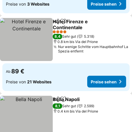
Preise von
3 Websites
Preise sehen
Hotel Firenze e
Teilen
Zu Favoriten hinzufügen
Continentale
Preise sehen
4 Sterne
8,4
Sehr gut
5.318
0.8 km bis Via del Prione
Nur wenige Schritte vom Hauptbahnhof La
Spezia entfernt
89 €
Ab
Preise von
21 Websites
Preise sehen
Bella Napoli
Teilen
Zu Favoriten hinzufügen
Preise sehen
8,1
Sehr gut
2.599
0.4 km bis Via del Prione