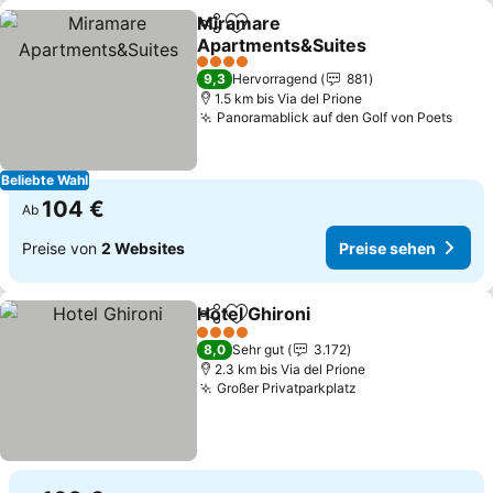
Miramare
Teilen
Zu Favoriten hinzufügen
Apartments&Suites
Preise sehen
4 Sterne
9,3
Hervorragend
881
1.5 km bis Via del Prione
Panoramablick auf den Golf von Poets
Prei
Beliebte Wahl
104 €
Ab
Preise von
2 Websites
Preise sehen
Hotel Ghironi
Teilen
Zu Favoriten hinzufügen
Preise sehen
4 Sterne
8,0
Sehr gut
3.172
2.3 km bis Via del Prione
Großer Privatparkplatz
Preise sehen