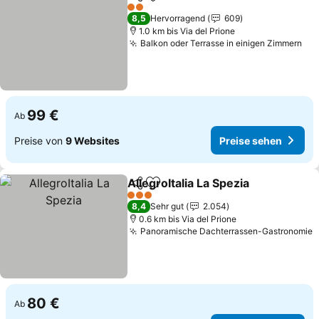
Teilen
Zu Favoriten hinzufügen
Preise sehen
2 Sterne
8,5
Hervorragend
609
1.0 km bis Via del Prione
Balkon oder Terrasse in einigen Zimmern
Pre
99 €
Ab
Preise von
9 Websites
Preise sehen
AllegroItalia La Spezia
Teilen
Zu Favoriten hinzufügen
Prei
3 Sterne
8,4
Sehr gut
2.054
0.6 km bis Via del Prione
Panoramische Dachterrassen-Gastronomie
P
80 €
Ab