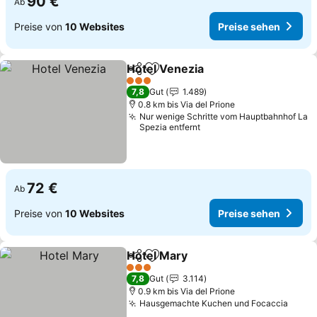
90 €
Ab
Preise von
10 Websites
Preise sehen
Hotel Venezia
Teilen
Zu Favoriten hinzufügen
Preise sehen
3 Sterne
7,8
Gut
1.489
0.8 km bis Via del Prione
Nur wenige Schritte vom Hauptbahnhof La
Spezia entfernt
72 €
Ab
Preise von
10 Websites
Preise sehen
Hotel Mary
Teilen
Zu Favoriten hinzufügen
Preise sehen
3 Sterne
7,8
Gut
3.114
0.9 km bis Via del Prione
Hausgemachte Kuchen und Focaccia
Preis