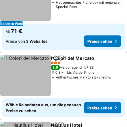
Hausgemachtes Frühstück mit regionalen
Spezialitäten
Beliebte Wahl
71 €
Ab
Preise von
3 Websites
Preise sehen
I Colori del Mercato
Teilen
Zu Favoriten hinzufügen
Preise
3 Sterne
8,9
Hervorragend
98
0.3 km bis Via del Prione
Authentisches Marktplatz-Erlebnis
Preise 
Wähle Reisedaten aus, um die genauen
Preise sehen
Preise zu sehen
Nautilus Hotel