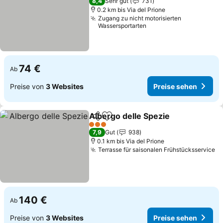
8,4
Sehr gut
731
0.2 km bis Via del Prione
Zugang zu nicht motorisierten
Wassersportarten
74 €
Ab
Preise von
3 Websites
Preise sehen
Albergo delle Spezie
Teilen
Zu Favoriten hinzufügen
Preis
3 Sterne
7,9
Gut
938
0.1 km bis Via del Prione
Terrasse für saisonalen Frühstücksservice
Pr
140 €
Ab
Preise von
3 Websites
Preise sehen