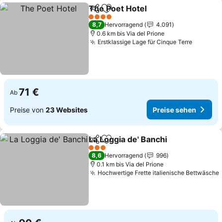
The Poet Hotel
Teilen
Zu Favoriten hinzufügen
Preise sehe
4 Sterne
8,7
Hervorragend
4.091
0.6 km bis Via del Prione
Erstklassige Lage für Cinque Terre
Preise 
71 €
Ab
Preise von
23 Websites
Preise sehen
La Loggia de' Banchi
Teilen
Zu Favoriten hinzufügen
Preise
3 Sterne
8,6
Hervorragend
996
0.1 km bis Via del Prione
Hochwertige Frette italienische Bettwäsche