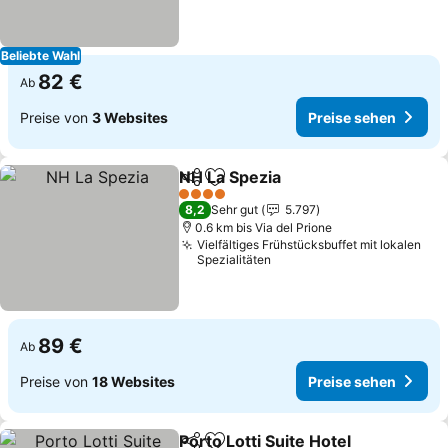
Beliebte Wahl
82 €
Ab
Preise von
3 Websites
Preise sehen
NH La Spezia
Teilen
Zu Favoriten hinzufügen
Preise sehen
4 Sterne
8,2
Sehr gut
5.797
0.6 km bis Via del Prione
Vielfältiges Frühstücksbuffet mit lokalen
Spezialitäten
89 €
Ab
Preise von
18 Websites
Preise sehen
Porto Lotti Suite Hotel