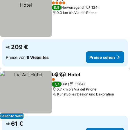
Teilen
Zu Favoriten hinzufügen
Prei
4 Sterne
8,8
Hervorragend
124
0.3 km bis Via del Prione
209 €
Ab
Preise von
6 Websites
Preise sehen
Lia Art Hotel
Teilen
Zu Favoriten hinzufügen
Preise sehen
1 Sterne
7,7
Gut
1.264
0.7 km bis Via del Prione
Kunstvolles Design und Dekoration
Preise 
Beliebte Wahl
61 €
Ab