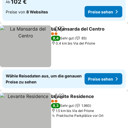
102 €
Ab
Preise von
8 Websites
Preise sehen
La Mansarda del Centro
Teilen
Zu Favoriten hinzufügen
Pr
2 Sterne
8,4
Sehr gut
85
0.4 km bis Via del Prione
Wähle Reisedaten aus, um die genauen
Preise sehen
Preise zu sehen
Levante Residence
Teilen
Zu Favoriten hinzufügen
Preise 
2 Sterne
8,3
Sehr gut
1.960
1.5 km bis Via del Prione
Praktische Parkplätze vor Ort
Preise seh