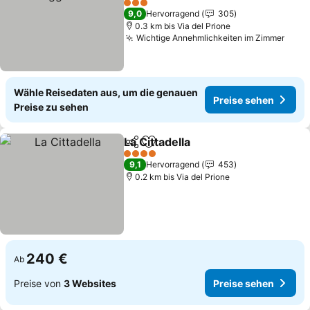
Preise sehen
3 Sterne
9,0
Hervorragend
305
0.3 km bis Via del Prione
Wichtige Annehmlichkeiten im Zimmer
Prei
Wähle Reisedaten aus, um die genauen
Preise sehen
Preise zu sehen
La Cittadella
Teilen
Zu Favoriten hinzufügen
Preise sehen
4 Sterne
9,1
Hervorragend
453
0.2 km bis Via del Prione
240 €
Ab
Preise von
3 Websites
Preise sehen