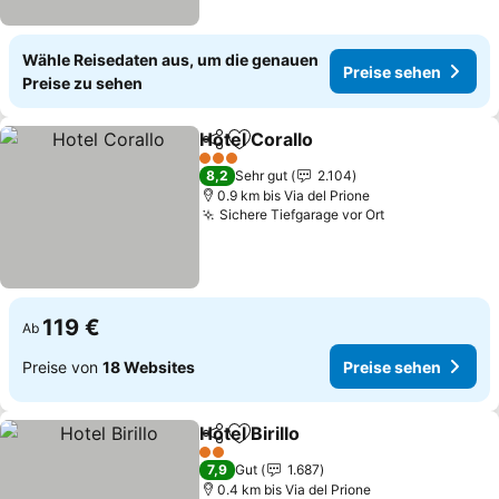
Wähle Reisedaten aus, um die genauen
Preise sehen
Preise zu sehen
Hotel Corallo
Teilen
Zu Favoriten hinzufügen
Preise sehen
3 Sterne
8,2
Sehr gut
2.104
0.9 km bis Via del Prione
Sichere Tiefgarage vor Ort
Preise sehen
119 €
Ab
Preise von
18 Websites
Preise sehen
Hotel Birillo
Teilen
Zu Favoriten hinzufügen
Preise sehen
2 Sterne
7,9
Gut
1.687
0.4 km bis Via del Prione