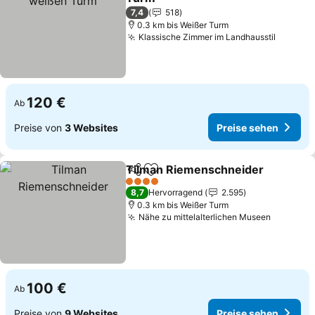
Preise sehen
7,4
518
0.3 km bis Weißer Turm
Klassische Zimmer im Landhausstil
Preise 
120 €
Ab
Preise von
3 Websites
Preise sehen
Tilman Riemenschneider
Teilen
Zu Favoriten hinzufügen
P
4 Sterne
8,7
Hervorragend
2.595
0.3 km bis Weißer Turm
Nähe zu mittelalterlichen Museen
Preise s
100 €
Ab
Preise von
9 Websites
Preise sehen