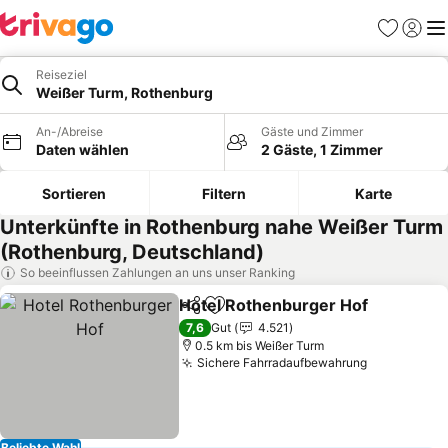
Favoriten
Einlog
Me
Reiseziel
Weißer Turm, Rothenburg
An-/Abreise
Gäste und Zimmer
Daten wählen
2 Gäste, 1 Zimmer
Sortieren
Filtern
Karte
Unterkünfte in Rothenburg nahe Weißer Turm
(Rothenburg, Deutschland)
So beeinflussen Zahlungen an uns unser Ranking
Hotel Rothenburger Hof
Teilen
Zu Favoriten hinzufügen
Pr
7,6
Gut
4.521
0.5 km bis Weißer Turm
Sichere Fahrradaufbewahrung
Preise seh
Beliebte Wahl