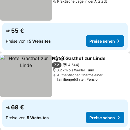
Praktische Lage in der Altstadt
Preise seh
55 €
Ab
Preise von
15 Websites
Preise sehen
Hotel Gasthof zur Linde
Teilen
Zu Favoriten hinzufügen
Pr
7,2
4.544
0.2 km bis Weißer Turm
Authentischer Charme einer
familiengeführten Pension
69 €
Ab
Preise von
5 Websites
Preise sehen