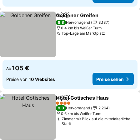
Goldener Greifen
Teilen
Zu Favoriten hinzufügen
Preise s
8,8
Hervorragend
3.137
0.4 km bis Weißer Turm
Top-Lage am Marktplatz
Preise sehen
105 €
Ab
Preise von
10 Websites
Preise sehen
Hotel Gotisches Haus
Teilen
Zu Favoriten hinzufügen
Prei
4 Sterne
9,3
Hervorragend
2.264
0.6 km bis Weißer Turm
Zimmer mit Blick auf die mittelalterliche
Stadt