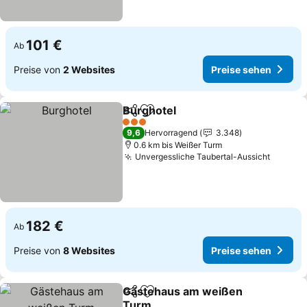
101 €
Ab
Preise von
2 Websites
Preise sehen
Burghotel
Teilen
Zu Favoriten hinzufügen
Preise sehen
3 Sterne
9,6
Hervorragend
3.348
0.6 km bis Weißer Turm
Unvergessliche Taubertal-Aussicht
Preise
182 €
Ab
Preise von
8 Websites
Preise sehen
Gästehaus am weißen
Teilen
Zu Favoriten hinzufügen
Turm