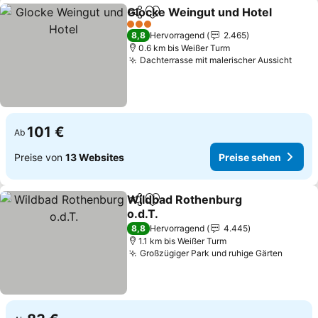
Glocke Weingut und Hotel
Teilen
Zu Favoriten hinzufügen
3 Sterne
8,8
Hervorragend
2.465
0.6 km bis Weißer Turm
Dachterrasse mit malerischer Aussicht
Prei
101 €
Ab
Preise von
13 Websites
Preise sehen
Wildbad Rothenburg
Teilen
Zu Favoriten hinzufügen
o.d.T.
Preise sehen
8,8
Hervorragend
4.445
1.1 km bis Weißer Turm
Großzügiger Park und ruhige Gärten
Preise