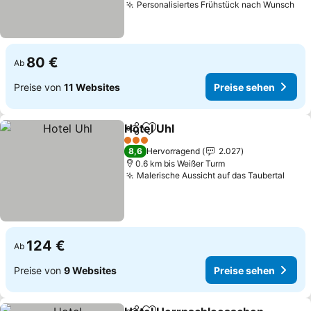
Personalisiertes Frühstück nach Wunsch
Pre
80 €
Ab
Preise von
11 Websites
Preise sehen
Hotel Uhl
Teilen
Zu Favoriten hinzufügen
Preise sehen
3 Sterne
8,6
Hervorragend
2.027
0.6 km bis Weißer Turm
Malerische Aussicht auf das Taubertal
Prei
124 €
Ab
Preise von
9 Websites
Preise sehen