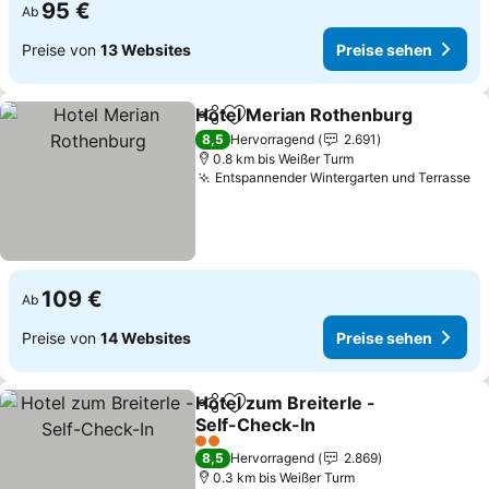
95 €
Ab
Preise von
13 Websites
Preise sehen
Hotel Merian Rothenburg
Teilen
Zu Favoriten hinzufügen
8,5
Hervorragend
2.691
0.8 km bis Weißer Turm
Entspannender Wintergarten und Terrasse
Pr
109 €
Ab
Preise von
14 Websites
Preise sehen
Hotel zum Breiterle -
Teilen
Zu Favoriten hinzufügen
Self-Check-In
Preise sehen
2 Sterne
8,5
Hervorragend
2.869
0.3 km bis Weißer Turm