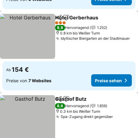
Hotel Gerberhaus
Teilen
Zu Favoriten hinzufügen
Preise s
3 Sterne
8,8
Hervorragend
1.252
0.8 km bis Weißer Turm
Idyllischer Biergarten an der Stadtmauer
Pre
154 €
Ab
Preise von
7 Websites
Preise sehen
Gasthof Butz
Teilen
Zu Favoriten hinzufügen
Preise sehen
8,6
Hervorragend
1.856
0.3 km bis Weißer Turm
Spa-Zugang direkt gegenüber
Preise seh