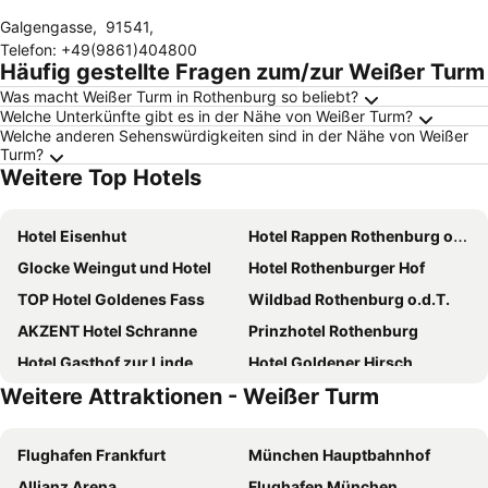
Galgengasse
,
91541
,
Telefon
:
+49(9861)404800
Häufig gestellte Fragen zum/zur Weißer Turm
Was macht Weißer Turm in Rothenburg so beliebt?
Welche Unterkünfte gibt es in der Nähe von Weißer Turm?
Welche anderen Sehenswürdigkeiten sind in der Nähe von Weißer
Turm?
Weitere Top Hotels
Hotel Eisenhut
Hotel Rappen Rothenburg ob der Tauber
Glocke Weingut und Hotel
Hotel Rothenburger Hof
TOP Hotel Goldenes Fass
Wildbad Rothenburg o.d.T.
AKZENT Hotel Schranne
Prinzhotel Rothenburg
Hotel Gasthof zur Linde
Hotel Goldener Hirsch
Weitere Attraktionen - Weißer Turm
Hotel Reichsküchenmeister
Wildkräuterhotel
Hotel Schwarzer Adler
Romantik Hotel Markusturm
Flughafen Frankfurt
München Hauptbahnhof
Villa Mittermeier
Gasthof Post
Allianz Arena
Flughafen München