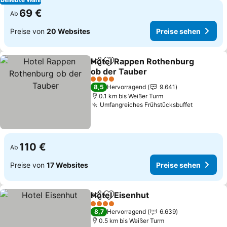
69 €
Ab
Preise von
20 Websites
Preise sehen
Hotel Rappen Rothenburg
Teilen
Zu Favoriten hinzufügen
ob der Tauber
Preise sehen
4 Sterne
8,5
Hervorragend
9.641
0.1 km bis Weißer Turm
Umfangreiches Frühstücksbuffet
Preise s
110 €
Ab
Preise von
17 Websites
Preise sehen
Hotel Eisenhut
Teilen
Zu Favoriten hinzufügen
Preise sehe
4 Sterne
8,7
Hervorragend
6.639
0.5 km bis Weißer Turm