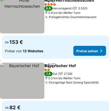
Hotel Herrnschloesschen
Teilen
Zu Favoriten hinzufügen
4 Sterne
9,6
Hervorragend
3.530
0.6 km bis Weißer Turm
Preisgekröntes Gourmetrestaurant
Preise 
153 €
Ab
Preise von
12 Websites
Preise sehen
Bayerischer Hof
Teilen
Zu Favoriten hinzufügen
Preise se
2 Sterne
7,8
Gut
2.138
0.5 km bis Weißer Turm
Einzigartige Nasi Goreng Spezialität
Preise
82 €
Ab