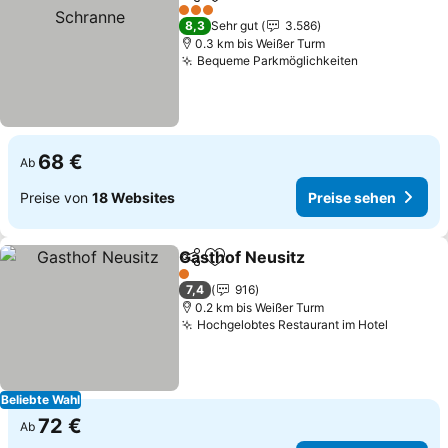
Teilen
Zu Favoriten hinzufügen
P
3 Sterne
8,3
Sehr gut
3.586
0.3 km bis Weißer Turm
Bequeme Parkmöglichkeiten
Preise sehe
68 €
Ab
Preise von
18 Websites
Preise sehen
Gasthof Neusitz
Teilen
Zu Favoriten hinzufügen
Preise seh
1 Sterne
7,4
916
0.2 km bis Weißer Turm
Hochgelobtes Restaurant im Hotel
Preise 
Beliebte Wahl
72 €
Ab