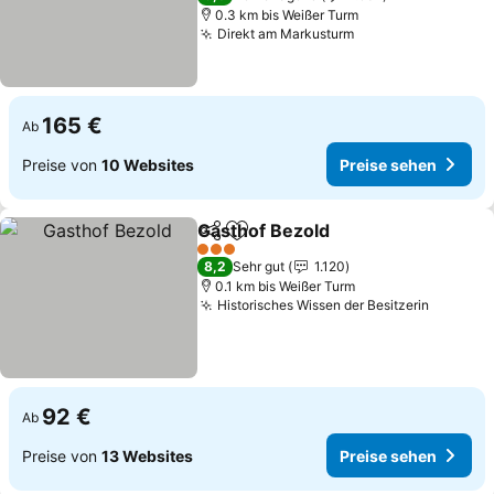
0.3 km bis Weißer Turm
Direkt am Markusturm
Preise sehen
165 €
Ab
Preise von
10 Websites
Preise sehen
Gasthof Bezold
Teilen
Zu Favoriten hinzufügen
Preise seh
3 Sterne
8,2
Sehr gut
1.120
0.1 km bis Weißer Turm
Historisches Wissen der Besitzerin
Preise 
92 €
Ab
Preise von
13 Websites
Preise sehen