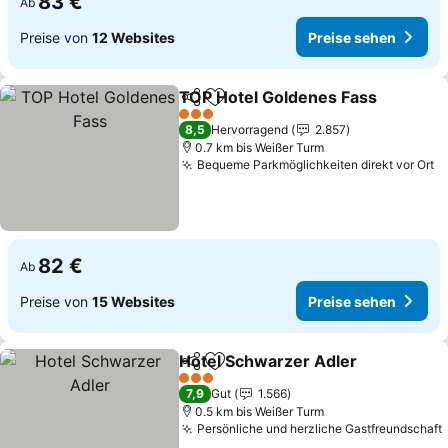
83 €
Ab
Preise von
12 Websites
Preise sehen
TOP Hotel Goldenes Fass
Teilen
Zu Favoriten hinzufügen
3 Sterne
8,5
Hervorragend
2.857
0.7 km bis Weißer Turm
Bequeme Parkmöglichkeiten direkt vor Ort
P
82 €
Ab
Preise von
15 Websites
Preise sehen
Hotel Schwarzer Adler
Teilen
Zu Favoriten hinzufügen
Pre
3 Sterne
7,9
Gut
1.566
0.5 km bis Weißer Turm
Persönliche und herzliche Gastfreundschaft