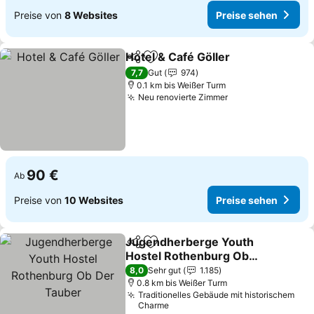
Preise von
8 Websites
Preise sehen
Hotel & Café Göller
Teilen
Zu Favoriten hinzufügen
Preise 
7,7
Gut
974
0.1 km bis Weißer Turm
Neu renovierte Zimmer
Preise sehen
90 €
Ab
Preise von
10 Websites
Preise sehen
Jugendherberge Youth
Teilen
Zu Favoriten hinzufügen
Hostel Rothenburg Ob
Der Tauber
Preise sehen
8,0
Sehr gut
1.185
0.8 km bis Weißer Turm
Traditionelles Gebäude mit historischem
Charme