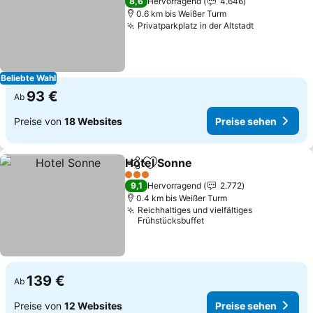
8,6
Hervorragend
4.646
0.6 km bis Weißer Turm
Privatparkplatz in der Altstadt
Preise seh
Beliebte Wahl
93 €
Ab
Preise von
18 Websites
Preise sehen
Hotel Sonne
Teilen
Zu Favoriten hinzufügen
Preise sehen
3 Sterne
9,1
Hervorragend
2.772
0.4 km bis Weißer Turm
Reichhaltiges und vielfältiges
Frühstücksbuffet
139 €
Ab
Preise von
12 Websites
Preise sehen