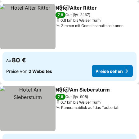
Hotel Alter Ritter
Teilen
Zu Favoriten hinzufügen
Preise se
7,9
Gut
2.167
0.8 km bis Weißer Turm
Zimmer mit Gemeinschaftsbalkonen
Preise
80 €
Ab
Preise von
2 Websites
Preise sehen
Hotel Am Siebersturm
Teilen
Zu Favoriten hinzufügen
Pre
7,8
Gut
908
0.7 km bis Weißer Turm
Panoramablick auf das Taubertal
Preise s