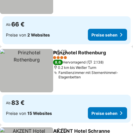
66 €
Ab
Preise von
2 Websites
Preise sehen
Prinzhotel Rothenburg
Teilen
Zu Favoriten hinzufügen
Pre
4 Sterne
8,6
Hervorragend
2.138
0.2 km bis Weißer Turm
Familienzimmer mit Sternenhimmel-
Etagenbetten
83 €
Ab
Preise von
15 Websites
Preise sehen
AKZENT Hotel Schranne