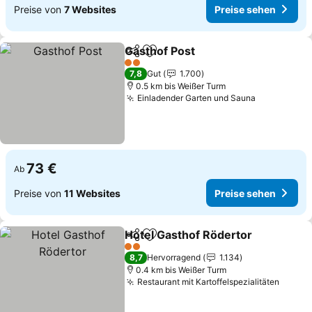
Preise von
7 Websites
Preise sehen
Gasthof Post
Teilen
Zu Favoriten hinzufügen
Preise sehen
2 Sterne
7,8
Gut
1.700
0.5 km bis Weißer Turm
Einladender Garten und Sauna
Preise seh
73 €
Ab
Preise von
11 Websites
Preise sehen
Hotel Gasthof Rödertor
Teilen
Zu Favoriten hinzufügen
Pr
2 Sterne
8,7
Hervorragend
1.134
0.4 km bis Weißer Turm
Restaurant mit Kartoffelspezialitäten
Preise