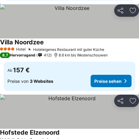
Teilen
Zu
Villa Noordzee
Hotel
Hoteleigenes Restaurant mit guter Küche
4 Sterne
8,7
Hervorragend
412
8.6 km bis Westenschouwen
157 €
Ab
Preise von
3 Websites
Preise sehen
Teilen
Zu
Hofstede Elzenoord