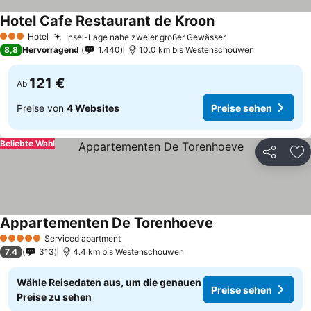
Hotel Cafe Restaurant de Kroon
Hotel
Insel-Lage nahe zweier großer Gewässer
3 Sterne
8,8
Hervorragend
1.440
10.0 km bis Westenschouwen
121 €
Ab
Preise von
4 Websites
Preise sehen
Beliebte Wahl
Teilen
Zu
Appartementen De Torenhoeve
Serviced apartment
5 Sterne
7,4
313
4.4 km bis Westenschouwen
Wähle Reisedaten aus, um die genauen
Preise sehen
Preise zu sehen