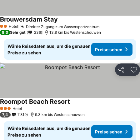
Brouwersdam Stay
Hotel
Direkter Zugang zum Wassersportzentrum
2 Sterne
8,0
Sehr gut
236
13.8 km bis Westenschouwen
Wähle Reisedaten aus, um die genauen
Preise sehen
Preise zu sehen
Teilen
Zu
Roompot Beach Resort
Hotel
3 Sterne
7,4
7.819
9.3 km bis Westenschouwen
Wähle Reisedaten aus, um die genauen
Preise sehen
Preise zu sehen