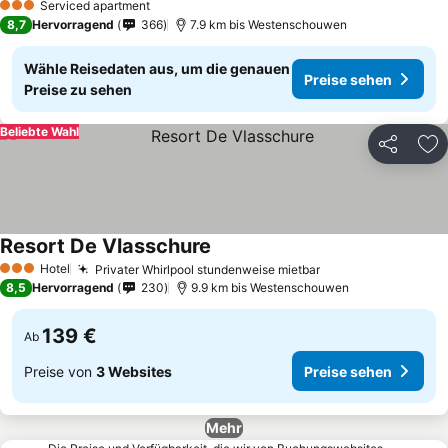
Serviced apartment
3 Sterne
8,7
Hervorragend
366
7.9 km bis Westenschouwen
Wähle Reisedaten aus, um die genauen
Preise sehen
Preise zu sehen
Beliebte Wahl
Teilen
Zu
Resort De Vlasschure
Hotel
Privater Whirlpool stundenweise mietbar
3 Sterne
8,5
Hervorragend
230
9.9 km bis Westenschouwen
139 €
Ab
Preise von
3 Websites
Preise sehen
Mehr