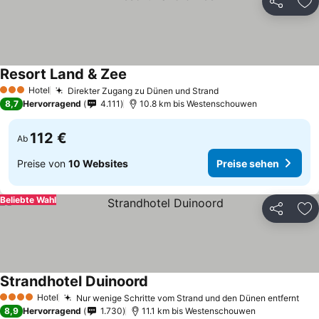
Teilen
Zu
Resort Land & Zee
Hotel
Direkter Zugang zu Dünen und Strand
3 Sterne
8,7
Hervorragend
4.111
10.8 km bis Westenschouwen
112 €
Ab
Preise von
10 Websites
Preise sehen
Beliebte Wahl
Teilen
Zu
Strandhotel Duinoord
Hotel
Nur wenige Schritte vom Strand und den Dünen entfernt
4 Sterne
8,9
Hervorragend
1.730
11.1 km bis Westenschouwen