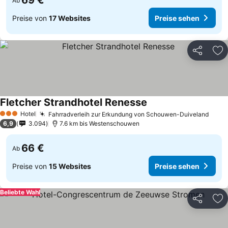
69 €
Ab
Preise von
17 Websites
Preise sehen
Teilen
Zu
Fletcher Strandhotel Renesse
Hotel
Fahrradverleih zur Erkundung von Schouwen-Duiveland
3 Sterne
6,9
3.094
7.6 km bis Westenschouwen
66 €
Ab
Preise von
15 Websites
Preise sehen
Beliebte Wahl
Teilen
Zu