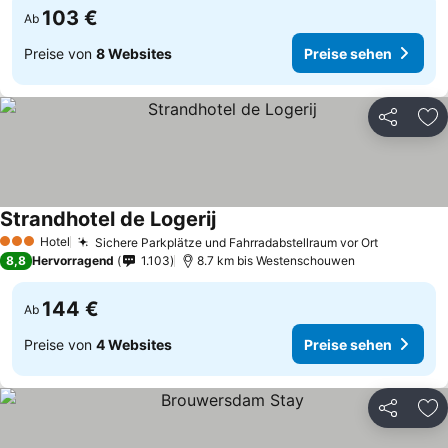
103 €
Ab
Preise von
8 Websites
Preise sehen
Teilen
Zu
Strandhotel de Logerij
Hotel
Sichere Parkplätze und Fahrradabstellraum vor Ort
3 Sterne
8,8
Hervorragend
1.103
8.7 km bis Westenschouwen
144 €
Ab
Preise von
4 Websites
Preise sehen
Teilen
Zu