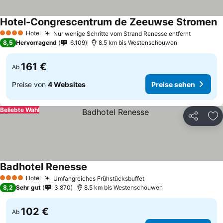
Hotel-Congrescentrum de Zeeuwse Stromen
Hotel
Nur wenige Schritte vom Strand Renesse entfernt
4 Sterne
8,5
Hervorragend
6.109
8.5 km bis Westenschouwen
161 €
Ab
Preise von
4 Websites
Preise sehen
Beliebte Wahl
Teilen
Zu
Badhotel Renesse
Hotel
Umfangreiches Frühstücksbuffet
4 Sterne
8,2
Sehr gut
3.870
8.5 km bis Westenschouwen
102 €
Ab