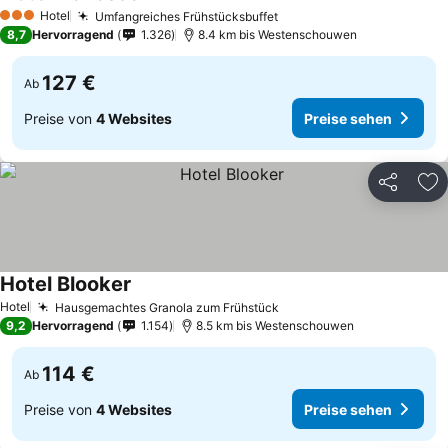
Hotel
Umfangreiches Frühstücksbuffet
3 Sterne
8,7
Hervorragend
1.326
8.4 km bis Westenschouwen
127 €
Ab
Preise von
4 Websites
Preise sehen
Teilen
Zu
Hotel Blooker
Hotel
Hausgemachtes Granola zum Frühstück
9,2
Hervorragend
1.154
8.5 km bis Westenschouwen
114 €
Ab
Preise von
4 Websites
Preise sehen