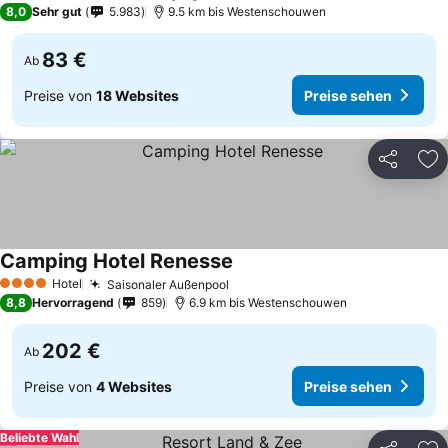
8,0
Sehr gut
5.983
9.5 km bis Westenschouwen
83 €
Ab
Preise von
18 Websites
Preise sehen
Teilen
Zu
Camping Hotel Renesse
Hotel
Saisonaler Außenpool
4 Sterne
8,8
Hervorragend
859
6.9 km bis Westenschouwen
202 €
Ab
Preise von
4 Websites
Preise sehen
Beliebte Wahl