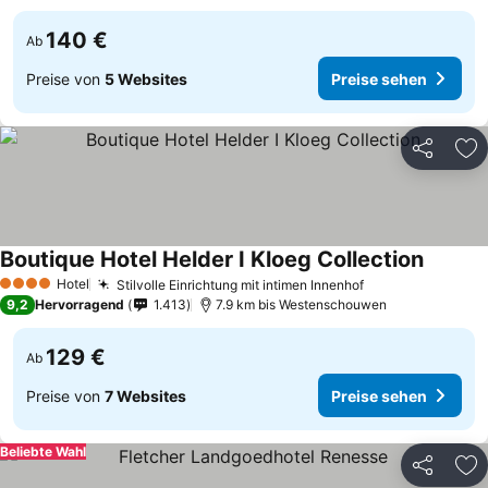
140 €
Ab
Preise von
5 Websites
Preise sehen
Teilen
Zu
Boutique Hotel Helder I Kloeg Collection
Hotel
Stilvolle Einrichtung mit intimen Innenhof
4 Sterne
9,2
Hervorragend
1.413
7.9 km bis Westenschouwen
129 €
Ab
Preise von
7 Websites
Preise sehen
Beliebte Wahl
Teilen
Zu