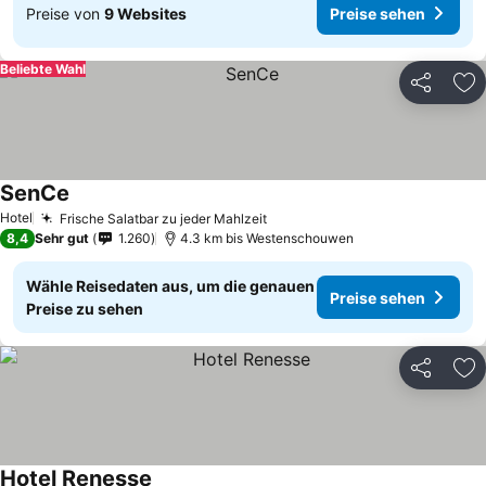
Preise von
9 Websites
Preise sehen
Beliebte Wahl
Teilen
Zu
SenCe
Hotel
Frische Salatbar zu jeder Mahlzeit
8,4
Sehr gut
1.260
4.3 km bis Westenschouwen
Wähle Reisedaten aus, um die genauen
Preise sehen
Preise zu sehen
Teilen
Zu
Hotel Renesse