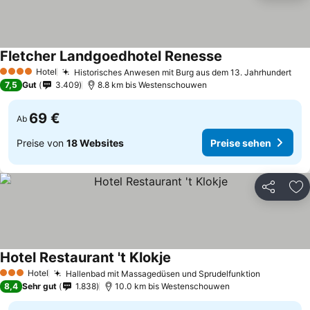
Fletcher Landgoedhotel Renesse
Hotel
Historisches Anwesen mit Burg aus dem 13. Jahrhundert
4 Sterne
7,5
Gut
3.409
8.8 km bis Westenschouwen
69 €
Ab
Preise von
18 Websites
Preise sehen
Teilen
Zu
Hotel Restaurant 't Klokje
Hotel
Hallenbad mit Massagedüsen und Sprudelfunktion
3 Sterne
8,4
Sehr gut
1.838
10.0 km bis Westenschouwen