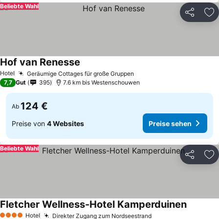
Beliebte Wahl
Teilen
Zu
Hof van Renesse
Hotel
Geräumige Cottages für große Gruppen
7,7
Gut
395
7.6 km bis Westenschouwen
124 €
Ab
Preise von
4 Websites
Preise sehen
Beliebte Wahl
Teilen
Zu
Fletcher Wellness-Hotel Kamperduinen
Hotel
Direkter Zugang zum Nordseestrand
4 Sterne