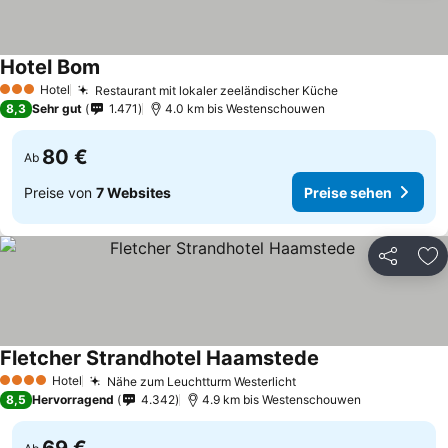
Hotel Bom
Hotel
Restaurant mit lokaler zeeländischer Küche
3 Sterne
8,3
Sehr gut
1.471
4.0 km bis Westenschouwen
80 €
Ab
Preise von
7 Websites
Preise sehen
Teilen
Zu
Fletcher Strandhotel Haamstede
Hotel
Nähe zum Leuchtturm Westerlicht
4 Sterne
8,5
Hervorragend
4.342
4.9 km bis Westenschouwen