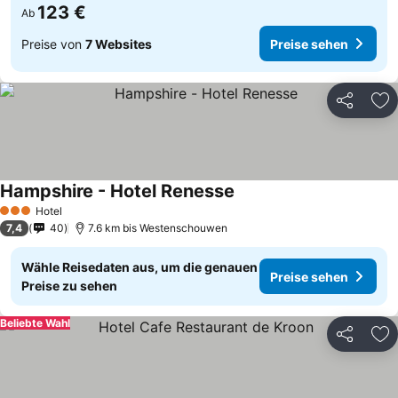
123 €
Ab
Preise von
7 Websites
Preise sehen
Teilen
Zu
Hampshire - Hotel Renesse
Hotel
3 Sterne
7,4
40
7.6 km bis Westenschouwen
Wähle Reisedaten aus, um die genauen
Preise sehen
Preise zu sehen
Beliebte Wahl
Teilen
Zu