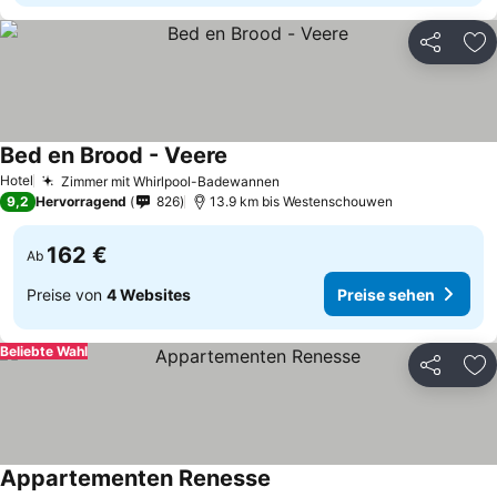
Teilen
Zu
Bed en Brood - Veere
Hotel
Zimmer mit Whirlpool-Badewannen
9,2
Hervorragend
826
13.9 km bis Westenschouwen
162 €
Ab
Preise von
4 Websites
Preise sehen
Beliebte Wahl
Teilen
Zu
Appartementen Renesse