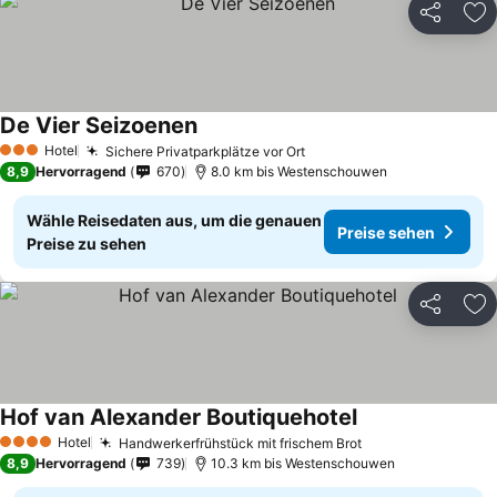
Teilen
Zu
De Vier Seizoenen
Hotel
Sichere Privatparkplätze vor Ort
3 Sterne
8,9
Hervorragend
670
8.0 km bis Westenschouwen
Wähle Reisedaten aus, um die genauen
Preise sehen
Preise zu sehen
Teilen
Zu
Hof van Alexander Boutiquehotel
Hotel
Handwerkerfrühstück mit frischem Brot
4 Sterne
8,9
Hervorragend
739
10.3 km bis Westenschouwen