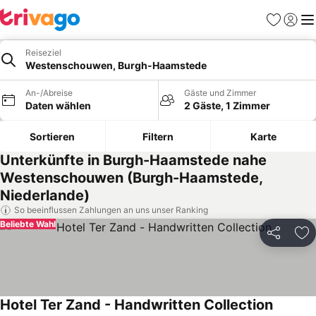
Favoriten
Einlog
Me
Reiseziel
Westenschouwen, Burgh-Haamstede
An-/Abreise
Gäste und Zimmer
Daten wählen
2 Gäste, 1 Zimmer
Sortieren
Filtern
Karte
Unterkünfte in Burgh-Haamstede nahe
Westenschouwen (Burgh-Haamstede,
Niederlande)
So beeinflussen Zahlungen an uns unser Ranking
Beliebte Wahl
Teilen
Zu
Hotel Ter Zand - Handwritten Collection