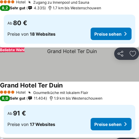
Hotel
Zugang zu Innenpool und Sauna
4 Sterne
8,2
Sehr gut
4.335
1.7 km bis Westenschouwen
80 €
Ab
Preise von
18 Websites
Preise sehen
Beliebte Wahl
Teilen
Zu
Grand Hotel Ter Duin
Hotel
Gourmetküche mit lokalem Flair
4 Sterne
8,0
Sehr gut
11.404
1.9 km bis Westenschouwen
91 €
Ab
Preise von
17 Websites
Preise sehen