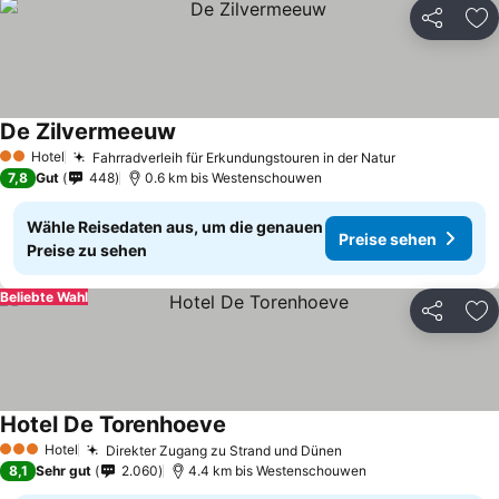
Teilen
Zu
De Zilvermeeuw
Hotel
Fahrradverleih für Erkundungstouren in der Natur
2 Sterne
7,8
Gut
448
0.6 km bis Westenschouwen
Wähle Reisedaten aus, um die genauen
Preise sehen
Preise zu sehen
Beliebte Wahl
Teilen
Zu
Hotel De Torenhoeve
Hotel
Direkter Zugang zu Strand und Dünen
3 Sterne
8,1
Sehr gut
2.060
4.4 km bis Westenschouwen