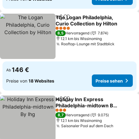
The Logan Philadelphia,
Teilen
Zu Favoriten hinzufügen
Curio Collection by Hilton
4 Sterne
8,5
Hervorragend
7.874
12.1 km bis Wissinoming
Rooftop-Lounge mit Stadtblick
146 €
Ab
Preise von
18 Websites
Preise sehen
Holiday Inn Express
Teilen
Zu Favoriten hinzufügen
Philadelphia-midtown By
Ihg
3 Sterne
8,7
Hervorragend
9.075
12.1 km bis Wissinoming
Saisonaler Pool auf dem Dach