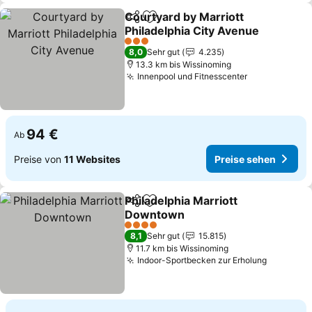
Courtyard by Marriott
Teilen
Zu Favoriten hinzufügen
Philadelphia City Avenue
3 Sterne
8,0
Sehr gut
4.235
13.3 km bis Wissinoming
Innenpool und Fitnesscenter
94 €
Ab
Preise von
11 Websites
Preise sehen
Philadelphia Marriott
Teilen
Zu Favoriten hinzufügen
Downtown
4 Sterne
8,1
Sehr gut
15.815
11.7 km bis Wissinoming
Indoor-Sportbecken zur Erholung