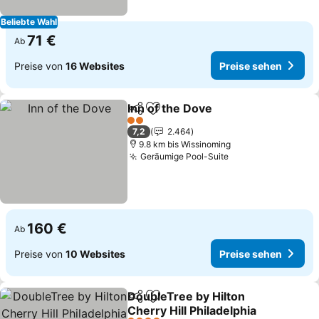
Beliebte Wahl
71 €
Ab
Preise von
16 Websites
Preise sehen
Inn of the Dove
Teilen
Zu Favoriten hinzufügen
2 Sterne
7,2
2.464
9.8 km bis Wissinoming
Geräumige Pool-Suite
160 €
Ab
Preise von
10 Websites
Preise sehen
DoubleTree by Hilton
Teilen
Zu Favoriten hinzufügen
Cherry Hill Philadelphia