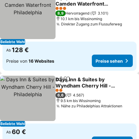
Teilen
Zu Favoriten hinzufügen
Camden Waterfront
Philadelphia
3 Sterne
8,9
Hervorragend
3.101
10.1 km bis Wissinoming
Direkter Zugang zum Flussuferweg
Beliebte Wahl
128 €
Ab
Preise von
16 Websites
Preise sehen
Days Inn & Suites by
Teilen
Zu Favoriten hinzufügen
Wyndham Cherry Hill -
Philadelphia
2 Sterne
6,6
4.567
9.5 km bis Wissinoming
Nähe zu Philadelphias Attraktionen
Beliebte Wahl
60 €
Ab