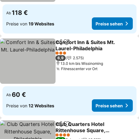
118 €
Ab
Preise von
19 Websites
Preise sehen
Comfort Inn & Suites Mt.
Teilen
Zu Favoriten hinzufügen
Laurel-Philadelphia
3 Sterne
6,9
2.575
13.0 km bis Wissinoming
Fitnesscenter vor Ort
60 €
Ab
Preise von
12 Websites
Preise sehen
Club Quarters Hotel
Teilen
Zu Favoriten hinzufügen
Rittenhouse Square,
Philadelphia
4 Sterne