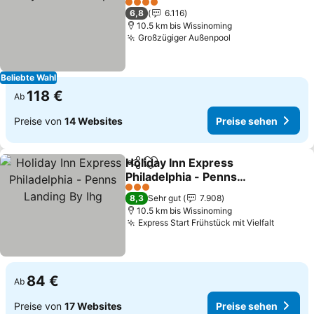
4 Sterne
6,8
6.116
10.5 km bis Wissinoming
Großzügiger Außenpool
Beliebte Wahl
118 €
Ab
Preise von
14 Websites
Preise sehen
Holiday Inn Express
Teilen
Zu Favoriten hinzufügen
Philadelphia - Penns
Landing By Ihg
3 Sterne
8,3
Sehr gut
7.908
10.5 km bis Wissinoming
Express Start Frühstück mit Vielfalt
84 €
Ab
Preise von
17 Websites
Preise sehen