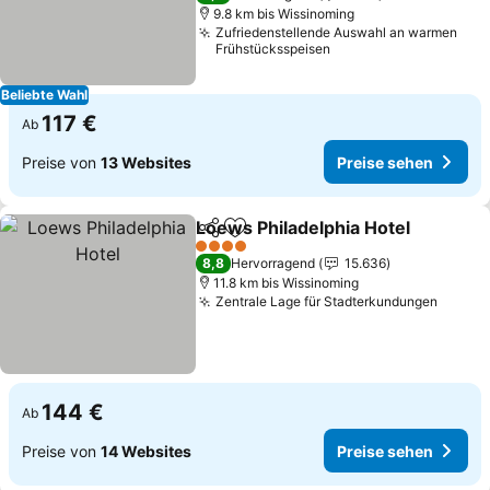
9.8 km bis Wissinoming
Zufriedenstellende Auswahl an warmen
Frühstücksspeisen
Beliebte Wahl
117 €
Ab
Preise von
13 Websites
Preise sehen
Loews Philadelphia Hotel
Teilen
Zu Favoriten hinzufügen
4 Sterne
8,8
Hervorragend
15.636
11.8 km bis Wissinoming
Zentrale Lage für Stadterkundungen
144 €
Ab
Preise von
14 Websites
Preise sehen