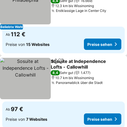
8,4
Sehr gut
16.669
12.3 km bis Wissinoming
Erstklassige Lage in Center City
Beliebte Wahl
112 €
Ab
Preise von
15 Websites
Preise sehen
Sosuite at Independence
Teilen
Zu Favoriten hinzufügen
Lofts - Callowhill
8,4
Sehr gut
1.477
10.7 km bis Wissinoming
Panoramablick über die Stadt
97 €
Ab
Preise von
7 Websites
Preise sehen