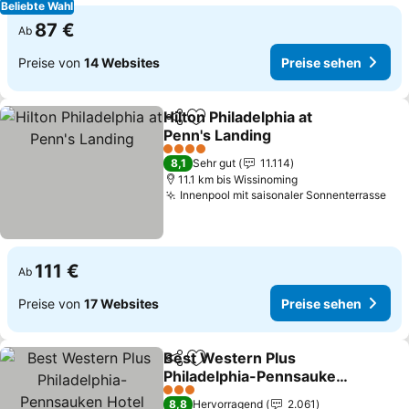
Beliebte Wahl
87 €
Ab
Preise von
14 Websites
Preise sehen
Hilton Philadelphia at
Teilen
Zu Favoriten hinzufügen
Penn's Landing
4 Sterne
8,1
Sehr gut
11.114
11.1 km bis Wissinoming
Innenpool mit saisonaler Sonnenterrasse
111 €
Ab
Preise von
17 Websites
Preise sehen
Best Western Plus
Teilen
Zu Favoriten hinzufügen
Philadelphia-Pennsauken
Hotel
3 Sterne
8,8
Hervorragend
2.061