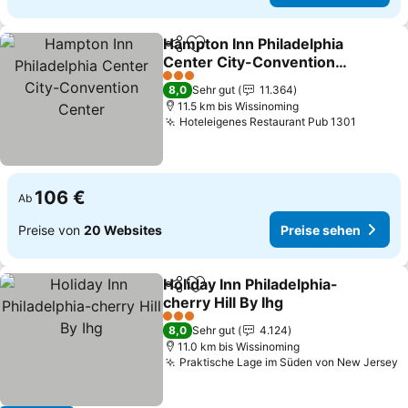
Hampton Inn Philadelphia
Teilen
Zu Favoriten hinzufügen
Center City-Convention
Center
3 Sterne
8,0
Sehr gut
11.364
11.5 km bis Wissinoming
Hoteleigenes Restaurant Pub 1301
106 €
Ab
Preise von
20 Websites
Preise sehen
Holiday Inn Philadelphia-
Teilen
Zu Favoriten hinzufügen
cherry Hill By Ihg
3 Sterne
8,0
Sehr gut
4.124
11.0 km bis Wissinoming
Praktische Lage im Süden von New Jersey