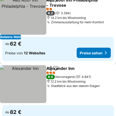
Red Roof Inn Philadelphia
Teilen
Zu Favoriten hinzufügen
- Trevose
2 Sterne
6,2
3.384
14.2 km bis Wissinoming
Zimmerausstattung für mehr Komfort
Beliebte Wahl
62 €
Ab
Preise von
12 Websites
Preise sehen
Alexander Inn
Teilen
Zu Favoriten hinzufügen
3 Sterne
8,6
Hervorragend
4.847
12.2 km bis Wissinoming
Stadtblick aus den oberen Etagen
82 €
Ab