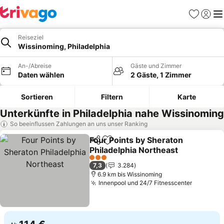
Favoriten
Einlog
Me
Reiseziel
Wissinoming, Philadelphia
An-/Abreise
Gäste und Zimmer
Daten wählen
2 Gäste, 1 Zimmer
Sortieren
Filtern
Karte
Unterkünfte in Philadelphia nahe Wissinoming
So beeinflussen Zahlungen an uns unser Ranking
Four Points by Sheraton
Teilen
Zu Favoriten hinzufügen
Philadelphia Northeast
3 Sterne
7,3
3.284
6.9 km bis Wissinoming
Innenpool und 24/7 Fitnesscenter