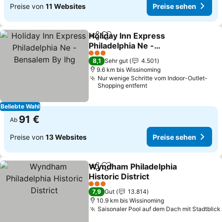
Preise von
11 Websites
Preise sehen
Holiday Inn Express
Teilen
Zu Favoriten hinzufügen
Philadelphia Ne -
Bensalem By Ihg
3 Sterne
8,1
Sehr gut
4.501
9.6 km bis Wissinoming
Nur wenige Schritte vom Indoor-Outlet-
Shopping entfernt
Beliebte Wahl
91 €
Ab
Preise von
13 Websites
Preise sehen
Wyndham Philadelphia
Teilen
Zu Favoriten hinzufügen
Historic District
3 Sterne
7,9
Gut
13.814
10.9 km bis Wissinoming
Saisonaler Pool auf dem Dach mit Stadtblick