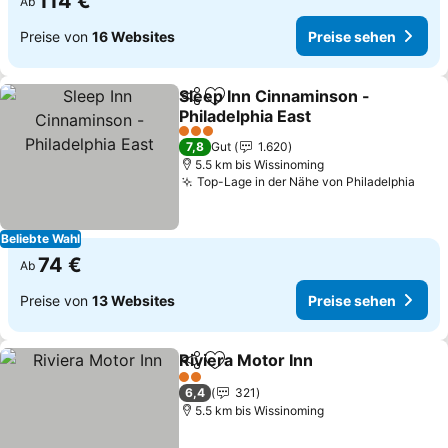
114 €
Ab
Preise von
16 Websites
Preise sehen
Sleep Inn Cinnaminson -
Teilen
Zu Favoriten hinzufügen
Philadelphia East
3 Sterne
7,8
Gut
1.620
5.5 km bis Wissinoming
Top-Lage in der Nähe von Philadelphia
Beliebte Wahl
74 €
Ab
Preise von
13 Websites
Preise sehen
Riviera Motor Inn
Teilen
Zu Favoriten hinzufügen
2 Sterne
6,4
321
5.5 km bis Wissinoming