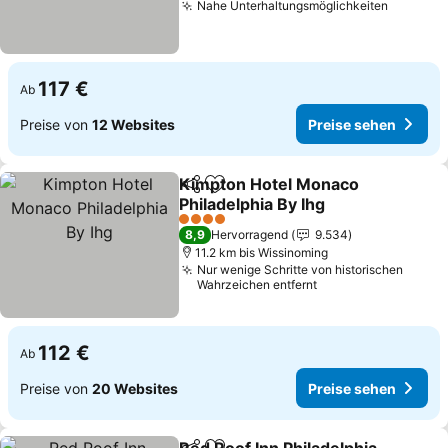
Nahe Unterhaltungsmöglichkeiten
117 €
Ab
Preise von
12 Websites
Preise sehen
Kimpton Hotel Monaco
Teilen
Zu Favoriten hinzufügen
Philadelphia By Ihg
4 Sterne
8,9
Hervorragend
9.534
11.2 km bis Wissinoming
Nur wenige Schritte von historischen
Wahrzeichen entfernt
112 €
Ab
Preise von
20 Websites
Preise sehen