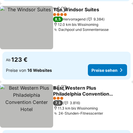
The Windsor Suites
Teilen
Zu Favoriten hinzufügen
4 Sterne
8,5
Hervorragend
9.384
12.0 km bis Wissinoming
Dachpool und Sonnenterrasse
123 €
Ab
Preise von
16 Websites
Preise sehen
Best Western Plus
Teilen
Zu Favoriten hinzufügen
Philadelphia Convention
Center Hotel
3 Sterne
7,3
3.816
11.3 km bis Wissinoming
24-Stunden-Fitnesscenter