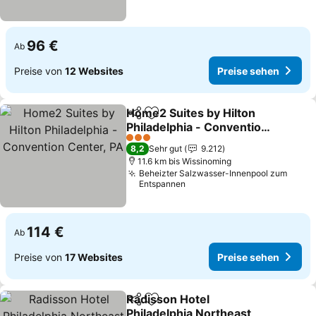
96 €
Ab
Preise von
12 Websites
Preise sehen
Home2 Suites by Hilton
Teilen
Zu Favoriten hinzufügen
Philadelphia - Convention
Center, PA
3 Sterne
8,2
Sehr gut
9.212
11.6 km bis Wissinoming
Beheizter Salzwasser-Innenpool zum
Entspannen
114 €
Ab
Preise von
17 Websites
Preise sehen
Radisson Hotel
Teilen
Zu Favoriten hinzufügen
Philadelphia Northeast