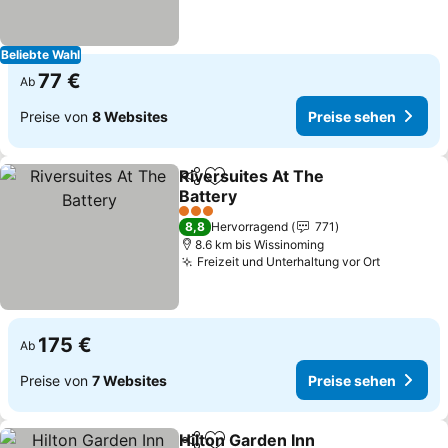
Beliebte Wahl
77 €
Ab
Preise von
8 Websites
Preise sehen
Riversuites At The
Teilen
Zu Favoriten hinzufügen
Battery
3 Sterne
8,8
Hervorragend
771
8.6 km bis Wissinoming
Freizeit und Unterhaltung vor Ort
175 €
Ab
Preise von
7 Websites
Preise sehen
Hilton Garden Inn