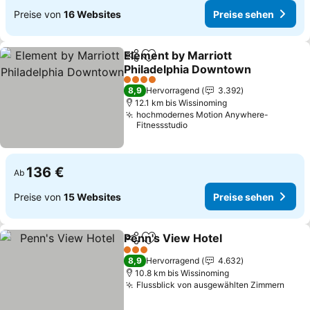
Preise von
16 Websites
Preise sehen
Element by Marriott
Teilen
Zu Favoriten hinzufügen
Philadelphia Downtown
4 Sterne
8,9
Hervorragend
3.392
12.1 km bis Wissinoming
hochmodernes Motion Anywhere-
Fitnessstudio
136 €
Ab
Preise von
15 Websites
Preise sehen
Penn's View Hotel
Teilen
Zu Favoriten hinzufügen
3 Sterne
8,9
Hervorragend
4.632
10.8 km bis Wissinoming
Flussblick von ausgewählten Zimmern