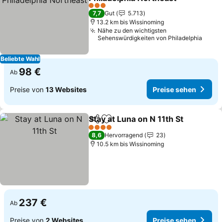
3 Sterne
7,7
Gut
5.713
13.2 km bis Wissinoming
Nähe zu den wichtigsten
Sehenswürdigkeiten von Philadelphia
Beliebte Wahl
98 €
Ab
Preise von
13 Websites
Preise sehen
Stay at Luna on N 11th St
Teilen
Zu Favoriten hinzufügen
4 Sterne
8,6
Hervorragend
23
10.5 km bis Wissinoming
237 €
Ab
Preise von
2 Websites
Preise sehen