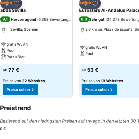
Zu Favoriten hinzufügen
Zu Favoriten hinzuf
Hotel
Hotel
4 Sterne
4 Sterne
Teilen
Teilen
abba Sevilla
Eurostars Al-Andalus Palac
9,1
8,3
Hervorragend
(
6.398 Bewertungen
)
Sehr gut
(
34.373 Bewertun
Sevilla, Spanien
2.6 km bis Plaza de España (Se
gratis WLAN
gratis WLAN
Pool
Pool
Parkplätze
77 €
53 €
ab
ab
Preise von
22 Websites
Preise von
19 Websites
Preise sehen
Preise sehen
Preistrend
Basierend auf den niedrigsten Preisen auf trivago in den letzten 30
0 €