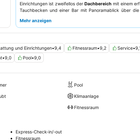
Einrichtungen ist zweifellos der
Dachbereich
mit einem er
Tauchbecken und einer Bar mit Panoramablick über die 
Gäste loben durchweg das
freundliche und hilfsbereit
Mehr anzeigen
und das
umfangreiche Frühstücksbuffet
mit frischem Ob
und warmen Speisen, einschließlich glutenfreier Option
ruhigeres Erlebnis sollten Gäste ein Zimmer mit Gartenblick
attung und Einrichtungen
•
9,4
Fitnessraum
•
9,2
Service
•
9,
t
•
9,0
Pool
•
9,0
mer
Pool
ubt
Klimaanlage
Fitnessraum
Express-Check-in/-out
Fitnessraum