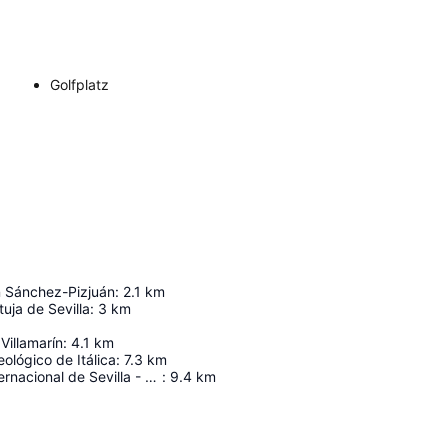
Golfplatz
 Sánchez-Pizjuán
:
2.1
km
tuja de Sevilla
:
3
km
Villamarín
:
4.1
km
ológico de Itálica
:
7.3
km
Aeropuerto internacional de Sevilla - San Pablo
:
9.4
km