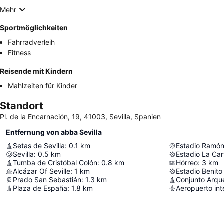
Mehr
Sportmöglichkeiten
Fahrradverleih
Fitness
Reisende mit Kindern
Mahlzeiten für Kinder
Standort
Pl. de la Encarnación, 19, 41003, Sevilla, Spanien
Entfernung von abba Sevilla
Setas de Sevilla
:
0.1
km
Estadio Ramón
Sevilla
:
0.5
km
Estadio La Car
Tumba de Cristóbal Colón
:
0.8
km
Hórreo
:
3
km
Alcázar Of Seville
:
1
km
Estadio Benito 
Prado San Sebastián
:
1.3
km
Conjunto Arque
Plaza de España
:
1.8
km