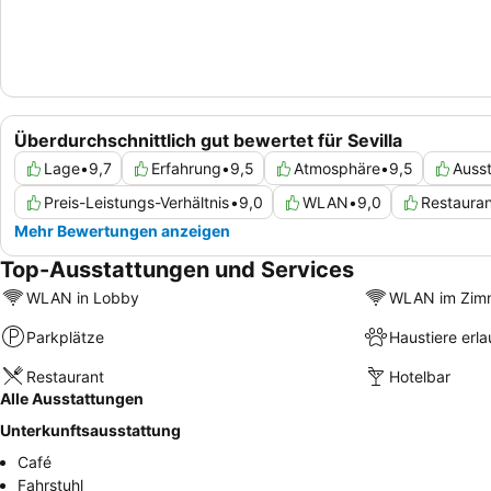
Überdurchschnittlich gut bewertet für Sevilla
Lage
•
9,7
Erfahrung
•
9,5
Atmosphäre
•
9,5
Ausst
Preis-Leistungs-Verhältnis
•
9,0
WLAN
•
9,0
Restauran
Mehr Bewertungen anzeigen
Top-Ausstattungen und Services
WLAN in Lobby
WLAN im Zim
Parkplätze
Haustiere erla
Restaurant
Hotelbar
Alle Ausstattungen
Unterkunftsausstattung
Café
Fahrstuhl