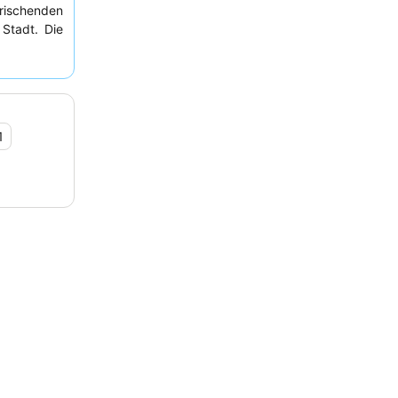
frischenden
Stadt. Die
e Personal
st, Gebäck
en. Für ein
 anfragen.
1