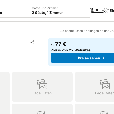
Gäste und Zimmer
DE · €
Ei
en
2 Gäste, 1 Zimmer
So beeinflussen Zahlungen an uns un
Zu Favoriten hinzufügen
77 €
ab
Teilen
Preise von
22 Websites
Preise sehen
Lade Daten
Lade Date