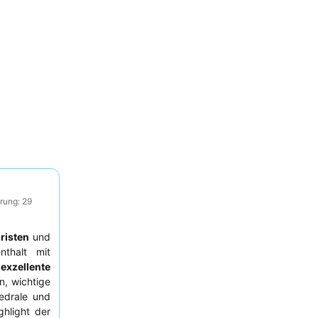
rung: 29
risten
und
thalt mit
e
exzellente
n, wichtige
edrale und
hlight der