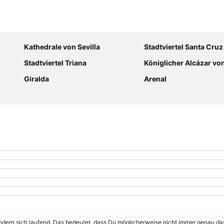
Karte vergrößern
Kathedrale von Sevilla
Stadtviertel Santa Cruz
Stadtviertel Triana
Königlicher Alcázar von
Giralda
Arenal
ändern sich laufend. Das bedeutet, dass Du möglicherweise nicht immer genau da