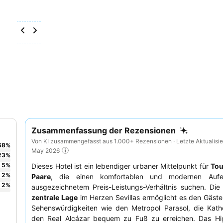
Zusammenfassung der Rezensionen
Von KI zusammengefasst aus 1.000+ Rezensionen · Letzte Aktualisie
68
%
May 2026
23
%
5
%
Dieses Hotel ist ein lebendiger urbaner Mittelpunkt für
Tou
2
%
Paare
, die einen komfortablen und modernen Aufen
2
%
ausgezeichnetem Preis-Leistungs-Verhältnis suchen. Di
zentrale Lage
im Herzen Sevillas ermöglicht es den Gäste
Sehenswürdigkeiten wie den Metropol Parasol, die Kath
den Real Alcázar bequem zu Fuß zu erreichen. Das Hig