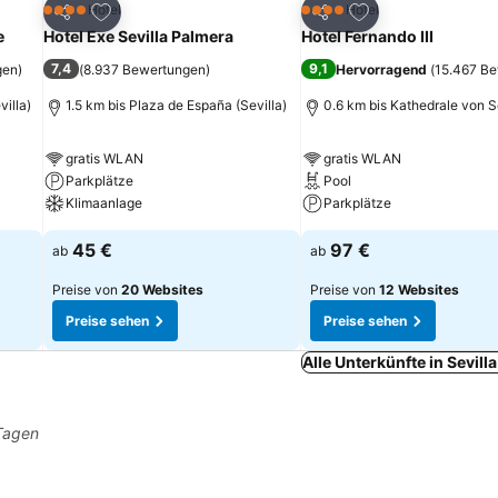
ügen
Zu Favoriten hinzufügen
Zu Favoriten hinz
Hotel
Hotel
4 Sterne
4 Sterne
Teilen
Teilen
e
Hotel Exe Sevilla Palmera
Hotel Fernando III
7,4
9,1
gen
)
(
8.937 Bewertungen
)
Hervorragend
(
15.467 B
villa)
1.5 km bis Plaza de España (Sevilla)
0.6 km bis Kathedrale von S
gratis WLAN
gratis WLAN
Parkplätze
Pool
Klimaanlage
Parkplätze
45 €
97 €
ab
ab
Preise von
20 Websites
Preise von
12 Websites
Preise sehen
Preise sehen
Alle Unterkünfte in Sevill
 Tagen