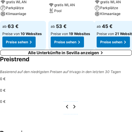
gratis WLAN
gratis WLAN
gratis WLAN
Parkplätze
Parkplätze
Pool
Klimaanlage
Klimaanlage
63 €
53 €
45 €
ab
ab
ab
Preise von
10 Websites
Preise von
19 Websites
Preise von
21 Websi
Preise sehen
Preise sehen
Preise sehen
Alle Unterkünfte in Sevilla anzeigen
Preistrend
Basierend auf den niedrigsten Preisen auf trivago in den letzten 30 Tagen
0 €
0 €
0 €