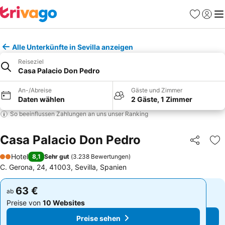
Favoriten
Einlog
Me
Alle Unterkünfte in Sevilla anzeigen
Reiseziel
Casa Palacio Don Pedro
An-/Abreise
Gäste und Zimmer
Daten wählen
2 Gäste, 1 Zimmer
So beeinflussen Zahlungen an uns unser Ranking
Casa Palacio Don Pedro
Teilen
Zu
Hotel
8,1
Sehr gut
(
3.238 Bewertungen
)
2 Sterne
C. Gerona, 24, 41003, Sevilla, Spanien
63 €
63 €
ab
ab
Preise von
10 Websites
Preise von
10 Websites
Preise sehen
Preise sehen