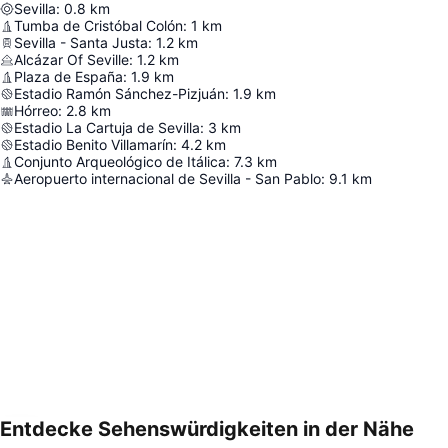
Sevilla
:
0.8
km
Tumba de Cristóbal Colón
:
1
km
Sevilla - Santa Justa
:
1.2
km
Alcázar Of Seville
:
1.2
km
Plaza de España
:
1.9
km
Estadio Ramón Sánchez-Pizjuán
:
1.9
km
Hórreo
:
2.8
km
Estadio La Cartuja de Sevilla
:
3
km
Estadio Benito Villamarín
:
4.2
km
Conjunto Arqueológico de Itálica
:
7.3
km
Aeropuerto internacional de Sevilla - San Pablo
:
9.1
km
Entdecke Sehenswürdigkeiten in der Nähe
Karte vergrößern