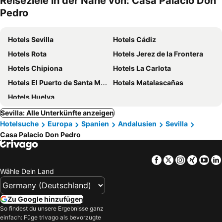
Reiseziele in der Nähe von: Casa Palacio Don
Pedro
Hotels Sevilla
Hotels Cádiz
Hotels Rota
Hotels Jerez de la Frontera
Hotels Chipiona
Hotels La Carlota
Hotels El Puerto de Santa Maria
Hotels Matalascañas
Hotels Huelva
Sevilla: Alle Unterkünfte anzeigen
Hotelsuche
Europa
Spanien
Andalusien
Sevilla
Casa Palacio Don Pedro
Facebook
Twitter
Instagra
Xing
Yo
Wähle Dein Land
Zu Google hinzufügen
So findest du unsere Ergebnisse ganz
einfach: Füge trivago als bevorzugte