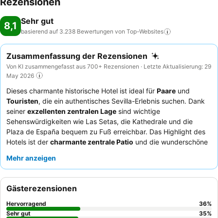
Rezensionen
Sehr gut
8,1
basierend auf 3.238 Bewertungen von
Top-Websites
Zusammenfassung der Rezensionen
Von KI zusammengefasst aus 700+ Rezensionen · Letzte Aktualisierung: 29
May 2026
Dieses charmante historische Hotel ist ideal für
Paare
und
Touristen
, die ein authentisches Sevilla-Erlebnis suchen. Dank
seiner
exzellenten zentralen Lage
sind wichtige
Sehenswürdigkeiten wie Las Setas, die Kathedrale und die
Plaza de España bequem zu Fuß erreichbar. Das Highlight des
Hotels ist der
charmante zentrale Patio
und die wunderschöne
Lounge, die zum Entspannen einladen. Die Gäste loben stets
Mehr anzeigen
das
aufmerksame und professionelle Personal
sowie den
kostenlosen Kaffee und Tee in der Lobby. Für einen ruhigeren
Aufenthalt empfiehlt es sich, ein Zimmer mit Gartenblick
Gästerezensionen
anzufragen.
Hervorragend
36
%
Sehr gut
35
%