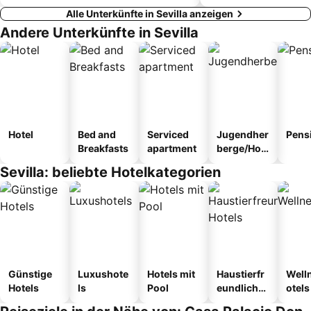
Alle Unterkünfte in Sevilla anzeigen
Andere Unterkünfte in Sevilla
Hotel
Bed and
Serviced
Jugendher
Pens
Breakfasts
apartment
berge/Hos
tel
Sevilla: beliebte Hotelkategorien
Günstige
Luxushote
Hotels mit
Haustierfr
Well
Hotels
ls
Pool
eundliche
otels
Hotels