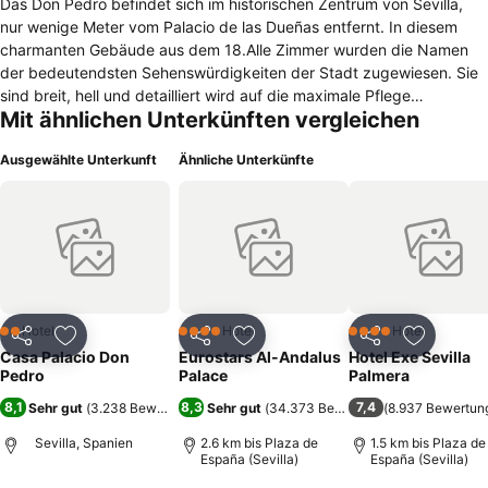
Das Don Pedro befindet sich im historischen Zentrum von Sevilla,
nur wenige Meter vom Palacio de las Dueñas entfernt. In diesem
charmanten Gebäude aus dem 18.Alle Zimmer wurden die Namen
der bedeutendsten Sehenswürdigkeiten der Stadt zugewiesen. Sie
sind breit, hell und detailliert wird auf die maximale Pflege
Mit ähnlichen Unterkünften vergleichen
genommen, ausgerüstet mit gepanzerten Türen, komplettes Bad,
Telefon, TV, Klimaanlage / Heizung und individuellen Zugang
Ausgewählte Unterkunft
Ähnliche Unterkünfte
WIFI.Das Don Pedro befindet sich im historischen Zentrum von
Sevilla, nur wenige Meter vom Palacio de las Dueñas entfernt. Das
Don Pedro ist etwa 1 km von der Giralda und der Kathedrale, in der
Nähe des Alcázar. Es ist auch nur 20 m von 2 private Parkplätze.
Hotel
Hotel
Hotel
2 Sterne
4 Sterne
4 Sterne
Teilen
Zu Favoriten hinzufügen
Teilen
Zu Favoriten hinzufügen
Teilen
Zu Favor
Casa Palacio Don
Eurostars Al-Andalus
Hotel Exe Sevilla
Pedro
Palace
Palmera
8,1
8,3
7,4
Sehr gut
(
3.238 Bewertungen
Sehr gut
)
(
34.373 Bewertungen
(
8.937 Bewertun
)
Sevilla, Spanien
2.6 km bis Plaza de
1.5 km bis Plaza de
España (Sevilla)
España (Sevilla)