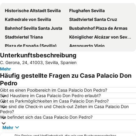
Historische Altstadt Sevilla
Flughafen Sevilla
Kathedrale von Sevilla
Stadtviertel Santa Cruz
Bahnhof Sevilla Santa Justa
Busbahnhof Plaza de Armas
Stadtviertel Triana
Königlicher Alcázar von Sevilla
Plaza de España (Sevilla)
Aeropuerto Viejo
Unterkunftsbeschreibung
Giralda
Arenal
C. Gerona, 24, 41003, Sevilla, Spanien
Triana Este
Firenze
Mehr
Plaza de Armas
Bushaltestelle Prado de San Sebastian
Häufig gestellte Fragen zu Casa Palacio Don
Nervión
Plaza Nueva
Pedro
Macarena Tres Huertas
Semana Santa
Gibt es einen Poolbereich im Casa Palacio Don Pedro?
Sind Haustiere im Casa Palacio Don Pedro erlaubt?
Barrio de la Macarena
Los Remedios
Gibt es Parkmöglichkeiten im Casa Palacio Don Pedro?
Wie sind die Check-in und Check-out Zeiten im Casa Palacio Don
San Pablo Barrio C
Estadio Olímpico
Pedro?
Centro de las Artes de Sevilla
FIBES
Wo befindet sich das Casa Palacio Don Pedro?
Barrio de San Gil
Alfalfa
Mehr
Antigua Estación de Córdoba
Basilika Macarena
Die Preise und Verfügbarkeit, die wir von Buchungswebsites