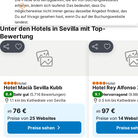
erhalten, ändern sich laufend. Das bedeutet, dass Du
Feria de Sevilla
La Oliva
möglicherweise nicht immer genau dasselbe Angebot findest, das
Rathaus Sevilla
Jardines de Murillo
Du auf trivago gesehen hast, wenn Du auf der Buchungswebsite
landest.
Metro Centro
Alameda de Hércules
Unter den Hotels in Sevilla mit Top-
Stierkampfarena La Maestranza
Benito Villamarín Stadium
Bewertung
Distrito Los Remedios
Bellavista-La Palmera
Teilen
Zu Favoriten hinzufügen
Teilen
Zu Favoriten
Cortijo Doña María
Cervantes
San Lorenzo
Metro de Sevilla
Museum der Schönen Künste von Sevilla
Isla Mágica
Ramón Sánchez-Pizjuán
La Bachillera
Hotel
Hotel
4 Sterne
4 Sterne
Hotel Macià Sevilla Kubb
Palacio de Congresos y exposiciones de Sevilla
Hacienda San José
Hotel Rey Alfonso 
8,4
9,1
Sehr gut
(
5.716 Bewertungen
)
Hervorragend
(
9.98
1.1 km bis Kathedrale von Sevilla
0.5 km bis Kathedrale 
76 €
97 €
ab
ab
Preise von
25 Websites
Preise von
14 Websi
Preise sehen
Preise se