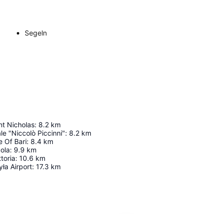
Segeln
nt Nicholas
:
8.2
km
e "Niccolò Piccinni"
:
8.2
km
 Of Bari
:
8.4
km
ola
:
9.9
km
ttoria
:
10.6
km
yła Airport
:
17.3
km