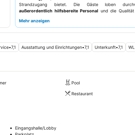
Strandzugang bietet. Die Gäste loben durc
außerordentlich hilfsbereite Personal
und die Qualitä
und der
frittierten Calamari
. Für ein moderneres Erlebni
Mehr anzeigen
es sich, ein Zimmer mit maritimem Dekor anzufragen.
rvice
•
7,1
Ausstattung und Einrichtungen
•
7,1
Unterkunft
•
7,1
WL
mer
Pool
Restaurant
Eingangshalle/Lobby
Parkplatz