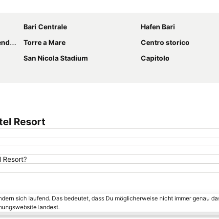
Karte vergrößern
Bari Centrale
Hafen Bari
ssim
Torre a Mare
Centro storico
San Nicola Stadium
Capitolo
tel Resort
l Resort?
ändern sich laufend. Das bedeutet, dass Du möglicherweise nicht immer genau da
chungswebsite landest.