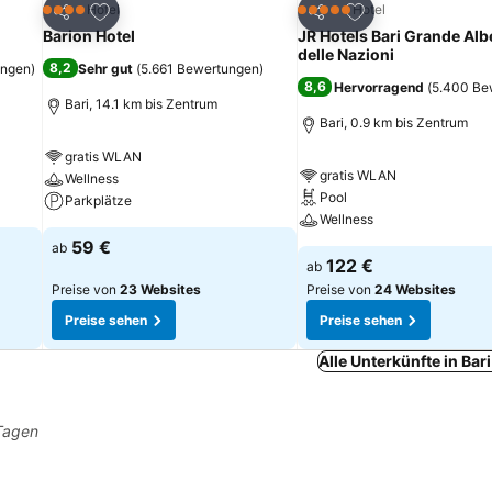
ügen
Zu Favoriten hinzufügen
Zu Favoriten hinz
Hotel
Hotel
4 Sterne
5 Sterne
Teilen
Teilen
Barion Hotel
JR Hotels Bari Grande Al
delle Nazioni
8,2
ungen
)
Sehr gut
(
5.661 Bewertungen
)
8,6
Hervorragend
(
5.400 Be
Bari, 14.1 km bis Zentrum
Bari, 0.9 km bis Zentrum
gratis WLAN
gratis WLAN
Wellness
Pool
Parkplätze
Wellness
59 €
ab
122 €
ab
Preise von
23 Websites
Preise von
24 Websites
Preise sehen
Preise sehen
Alle Unterkünfte in Bar
 Tagen