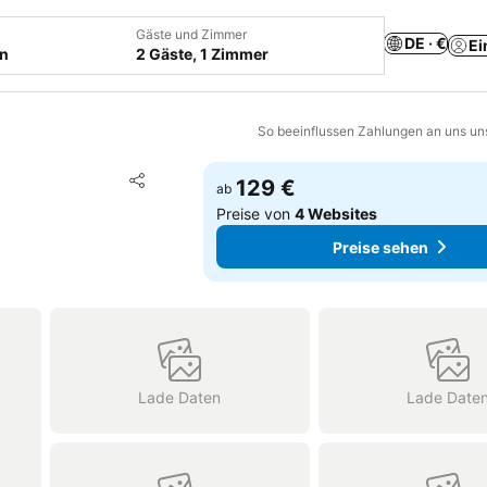
Gäste und Zimmer
DE · €
Ei
en
2 Gäste, 1 Zimmer
So beeinflussen Zahlungen an uns un
Zu Favoriten hinzufügen
129 €
ab
Teilen
Preise von
4 Websites
Preise sehen
Lade Daten
Lade Date