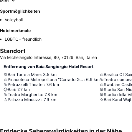
Mehr
Sportmöglichkeiten
Volleyball
Hotelmerkmale
LGBTQ+ freundlich
Standort
Via Michelangelo Interesse, 80, 70126, Bari, Italien
Entfernung von Baia Sangiorgio Hotel Resort
Bari Torre a Mare
:
3.5
km
Basilica Of Sai
Pinacoteca Metropolitana "Corrado Giaquinto"
:
6.9
km
Teatro comunal
Petruzzelli Theater
:
7.6
km
Swabian Castle
Bari
:
7.7
km
Stadio San Nic
Teatro Margherita
:
7.8
km
Stadio della Vi
Palazzo Mincuzzi
:
7.9
km
Bari Karol Wojt
Entdecke Sehenswürdigkeiten in der Nähe