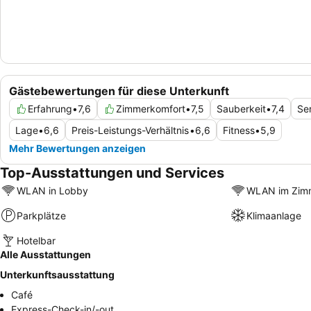
Gästebewertungen für diese Unterkunft
Erfahrung
•
7,6
Zimmerkomfort
•
7,5
Sauberkeit
•
7,4
Se
Lage
•
6,6
Preis-Leistungs-Verhältnis
•
6,6
Fitness
•
5,9
Mehr Bewertungen anzeigen
Top-Ausstattungen und Services
WLAN in Lobby
WLAN im Zim
Parkplätze
Klimaanlage
Hotelbar
Alle Ausstattungen
Unterkunftsausstattung
Café
Express-Check-in/-out