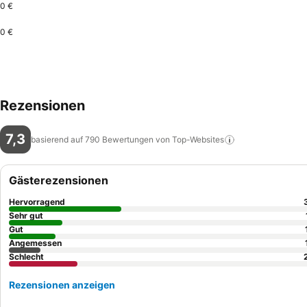
0 €
0 €
Rezensionen
7,3
basierend auf 790 Bewertungen von
Top-Websites
Gästerezensionen
Hervorragend
Sehr gut
Gut
Angemessen
Schlecht
Rezensionen anzeigen