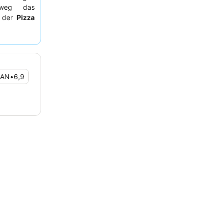
hweg das
t der
Pizza
s empfiehlt
AN
•
6,9