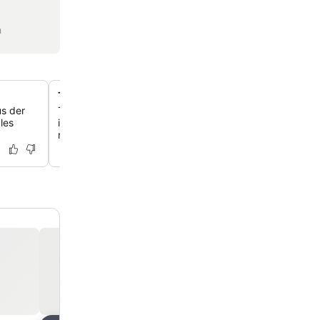
n
Traditionelle Trulli-Steingebäude
us der
Tauche ein in die einzigartige apulische Atmosphäre mi
les
in traditionellen Trulli-Steingebäuden, die dir ein unver
regionales Erlebnis bieten.