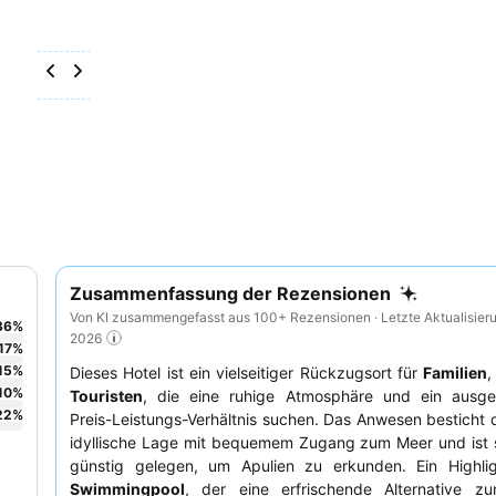
Zusammenfassung der Rezensionen
Von KI zusammengefasst aus 100+ Rezensionen · Letzte Aktualisier
36
%
2026
17
%
15
%
Dieses Hotel ist ein vielseitiger Rückzugsort für
Familien
10
%
Touristen
, die eine ruhige Atmosphäre und ein ausge
22
%
Preis-Leistungs-Verhältnis suchen. Das Anwesen besticht 
idyllische Lage mit bequemem Zugang zum Meer und ist s
günstig gelegen, um Apulien zu erkunden. Ein Highlig
Swimmingpool
, der eine erfrischende Alternative zu