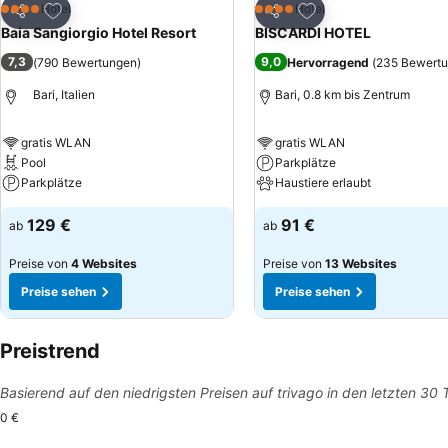
Zu Favoriten hinzufügen
Zu Favoriten hinzuf
Hotel
Hotel
4 Sterne
4 Sterne
Teilen
Teilen
Baia Sangiorgio Hotel Resort
BISCARDI HOTEL
7,3
9,0
(
790 Bewertungen
)
Hervorragend
(
235 Bewert
Bari, Italien
Bari, 0.8 km bis Zentrum
gratis WLAN
gratis WLAN
Pool
Parkplätze
Parkplätze
Haustiere erlaubt
129 €
91 €
ab
ab
Preise von
4 Websites
Preise von
13 Websites
Preise sehen
Preise sehen
Preistrend
Basierend auf den niedrigsten Preisen auf trivago in den letzten 30
0 €