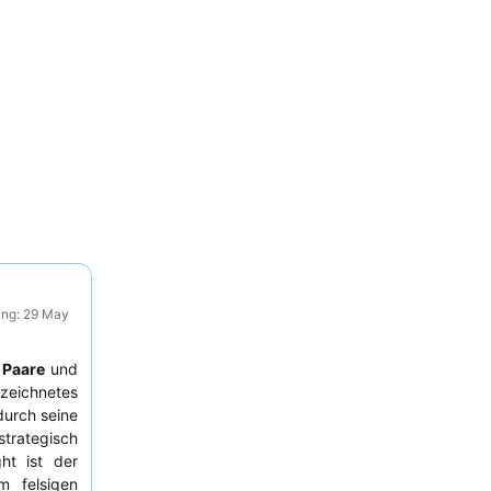
ung: 29 May
,
Paare
und
zeichnetes
durch seine
trategisch
ht ist der
m felsigen