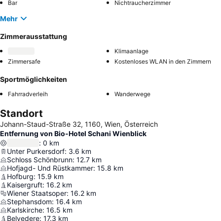
Bar
Nichtraucherzimmer
Mehr
Zimmerausstattung
Klimaanlage
Zimmersafe
Kostenloses WLAN in den Zimmern
Sportmöglichkeiten
Fahrradverleih
Wanderwege
Standort
Johann-Staud-Straße 32, 1160, Wien, Österreich
Entfernung von Bio-Hotel Schani Wienblick
:
0
km
Unter Purkersdorf
:
3.6
km
Schloss Schönbrunn
:
12.7
km
Hofjagd- Und Rüstkammer
:
15.8
km
Hofburg
:
15.9
km
Kaisergruft
:
16.2
km
Wiener Staatsoper
:
16.2
km
Stephansdom
:
16.4
km
Karlskirche
:
16.5
km
Belvedere
:
17.3
km