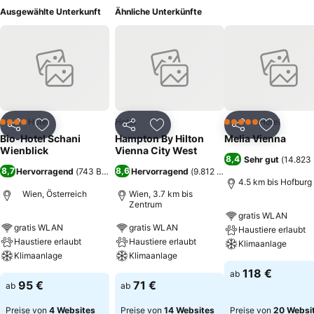
Ausgewählte Unterkunft
Ähnliche Unterkünfte
Hotel
Hotel
Hotel
4 Sterne
5 Sterne
Teilen
Zu Favoriten hinzufügen
Teilen
Zu Favoriten hinzufügen
Teilen
Zu Favor
Bio-Hotel Schani
Hampton By Hilton
Melia Vienna
Wienblick
Vienna City West
8,4
Sehr gut
(
14.823
8,7
8,6
Hervorragend
(
743 Bewertungen
Hervorragend
)
(
9.812 Bewertungen
)
4.5 km bis Hofburg
Wien, Österreich
Wien, 3.7 km bis
Zentrum
gratis WLAN
gratis WLAN
gratis WLAN
Haustiere erlaubt
Haustiere erlaubt
Haustiere erlaubt
Klimaanlage
Klimaanlage
Klimaanlage
118 €
ab
95 €
71 €
ab
ab
Preise von
4 Websites
Preise von
14 Websites
Preise von
20 Websi