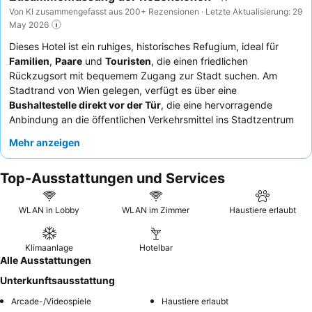
Von KI zusammengefasst aus 200+ Rezensionen · Letzte Aktualisierung: 29
May 2026
Dieses Hotel ist ein ruhiges, historisches Refugium, ideal für
Familien
,
Paare
und
Touristen
, die einen friedlichen
Rückzugsort mit bequemem Zugang zur Stadt suchen. Am
Stadtrand von Wien gelegen, verfügt es über eine
Bushaltestelle direkt vor der Tür
, die eine hervorragende
Anbindung an die öffentlichen Verkehrsmittel ins Stadtzentrum
bietet. Das
Familienatelier
bietet geräumige und saubere
Mehr anzeigen
Unterkünfte, perfekt für längere Aufenthalte. Die Gäste loben
stets das
freundliche und hilfsbereite Personal
und das
Top-Ausstattungen und Services
außergewöhnliche
Bio- und frische Frühstück
mit einer großen
Auswahl. Wer ein Zimmer mit Aussicht wünscht, sollte ein
Zimmer in einer oberen Etage anfragen, um den
Panoramablick
WLAN in Lobby
WLAN im Zimmer
Haustiere erlaubt
über Wien
zu genießen.
Klimaanlage
Hotelbar
Alle Ausstattungen
Unterkunftsausstattung
Arcade-/Videospiele
Haustiere erlaubt