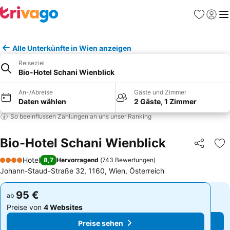
Favoriten
Einlog
Me
Alle Unterkünfte in Wien anzeigen
Reiseziel
Bio-Hotel Schani Wienblick
An-/Abreise
Gäste und Zimmer
Daten wählen
2 Gäste, 1 Zimmer
So beeinflussen Zahlungen an uns unser Ranking
Bio-Hotel Schani Wienblick
Teilen
Zu
Hotel
8,7
Hervorragend
(
743 Bewertungen
)
4 Sterne
Johann-Staud-Straße 32, 1160, Wien, Österreich
95 €
95 €
ab
ab
Preise von
4 Websites
Preise von
4 Websites
Preise sehen
Preise sehen