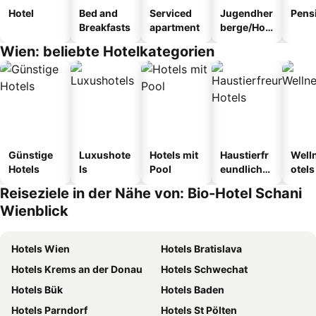
Hotel
Bed and
Serviced
Jugendher
Pens
Breakfasts
apartment
berge/Hos
tel
Wien: beliebte Hotelkategorien
Günstige
Luxushote
Hotels mit
Haustierfr
Well
Hotels
ls
Pool
eundliche
otels
Hotels
Reiseziele in der Nähe von: Bio-Hotel Schani
Wienblick
Hotels Wien
Hotels Bratislava
Hotels Krems an der Donau
Hotels Schwechat
Hotels Bük
Hotels Baden
Hotels Parndorf
Hotels St Pölten