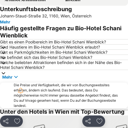
Schloss Schönbrunn
Altstadt
Unterkunftsbeschreibung
Hofburg
Leopoldstadt
Johann-Staud-Straße 32, 1160, Wien, Österreich
Wiener Staatsoper
Mariahilfer Straße
Mehr
Mariahilf
Naschmarkt
Häufig gestellte Fragen zu Bio-Hotel Schani
Josefstadt
Floridsdorf
Wienblick
Bahnhof Wien-Meidling
Bahnhof Wien Praterstern
Gibt es einen Poolbereich im Bio-Hotel Schani Wienblick?
Sind Haustiere im Bio-Hotel Schani Wienblick erlaubt?
Wiener U-Bahn
Belvedere
Gibt es Parkmöglichkeiten im Bio-Hotel Schani Wienblick?
Wo befindet sich das Bio-Hotel Schani Wienblick?
Hietzing
Donaustadt
Welche beliebten Attraktionen befinden sich in der Nähe des Bio-
Landstraße
Grinzing
Hotel Schani Wienblick?
Donauinsel
Meidling
Mehr
Alsergrund
Margareten
Die Preise und Verfügbarkeit, die wir von Buchungswebsites
erhalten, ändern sich laufend. Das bedeutet, dass Du
Favoriten
Ottakring
möglicherweise nicht immer genau dasselbe Angebot findest, das
MQ - MuseumsQuartier
Raimund Theater
Du auf trivago gesehen hast, wenn Du auf der Buchungswebsite
landest.
Döbling
Neubau
Unter den Hotels in Wien mit Top-Bewertung
Ronacher
Zentrum Simmering
Teilen
Zu Favoriten hinzufügen
Teilen
Zu Favoriten
Parndorf Designer Outlet
Wiener Rathaus