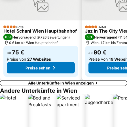
Simmering
Penzing
Wien Mitte - The Mall
Wieden
Währing
Samarkand
Hotel
Hotel
4 Sterne
Reed Exhibitions Messe Wien
Tiergarten Schönbrunn
4 Sterne
Hotel Schani Wien Hauptbahnhof
Jaz In The City Vi
8,9
9,1
Hervorragend
(
9.726 Bewertungen
)
Hervorragend
(
11.5
Bahnhof Wien Hütteldorf
Akzent
0.6 km bis Wien Hauptbahnhof
Wien, 1.7 km bis Zentr
75 €
90 €
ab
ab
Preise von
27 Websites
Preise von
19 Websi
Preise sehen
Preise se
Alle Unterkünfte in Wien anzeigen
Andere Unterkünfte in Wien