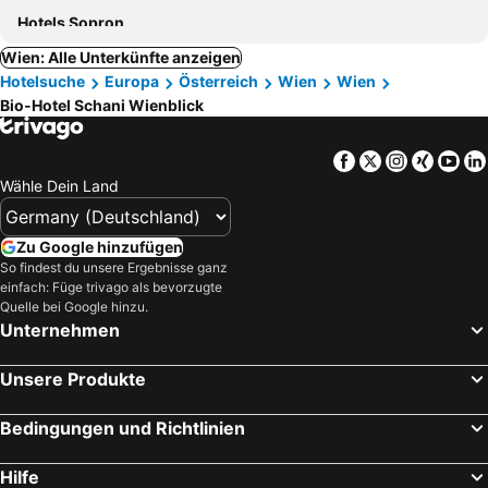
Hotels Sopron
Wien: Alle Unterkünfte anzeigen
Hotelsuche
Europa
Österreich
Wien
Wien
Bio-Hotel Schani Wienblick
Facebook
Twitter
Instagra
Xing
Yo
Wähle Dein Land
Zu Google hinzufügen
So findest du unsere Ergebnisse ganz
einfach: Füge trivago als bevorzugte
Quelle bei Google hinzu.
Unternehmen
Unsere Produkte
Bedingungen und Richtlinien
Hilfe