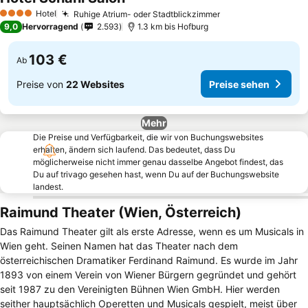
Hotel
Ruhige Atrium- oder Stadtblickzimmer
4 Sterne
9,0
Hervorragend
2.593
1.3 km bis Hofburg
103 €
Ab
Preise von
22 Websites
Preise sehen
Mehr
Die Preise und Verfügbarkeit, die wir von Buchungswebsites
erhalten, ändern sich laufend. Das bedeutet, dass Du
möglicherweise nicht immer genau dasselbe Angebot findest, das
Du auf trivago gesehen hast, wenn Du auf der Buchungswebsite
landest.
Raimund Theater (Wien, Österreich)
Das Raimund Theater gilt als erste Adresse, wenn es um Musicals in
Wien geht. Seinen Namen hat das Theater nach dem
österreichischen Dramatiker Ferdinand Raimund. Es wurde im Jahr
1893 von einem Verein von Wiener Bürgern gegründet und gehört
seit 1987 zu den Vereinigten Bühnen Wien GmbH. Hier werden
seither hauptsächlich Operetten und Musicals gespielt, meist über