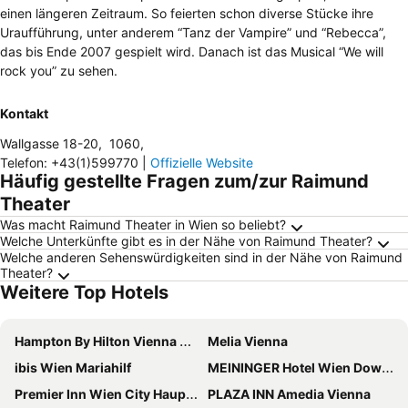
einen längeren Zeitraum. So feierten schon diverse Stücke ihre
Uraufführung, unter anderem “Tanz der Vampire” und “Rebecca”,
das bis Ende 2007 gespielt wird. Danach ist das Musical “We will
rock you” zu sehen.
Kontakt
Wallgasse 18-20
,
1060
,
Telefon
:
+43(1)599770
|
Offizielle Website
Häufig gestellte Fragen zum/zur Raimund
Theater
Was macht Raimund Theater in Wien so beliebt?
Welche Unterkünfte gibt es in der Nähe von Raimund Theater?
Welche anderen Sehenswürdigkeiten sind in der Nähe von Raimund
Theater?
Weitere Top Hotels
Hampton By Hilton Vienna City West
Melia Vienna
ibis Wien Mariahilf
MEININGER Hotel Wien Downtown Franz
Premier Inn Wien City Hauptbahnhof
PLAZA INN Amedia Vienna