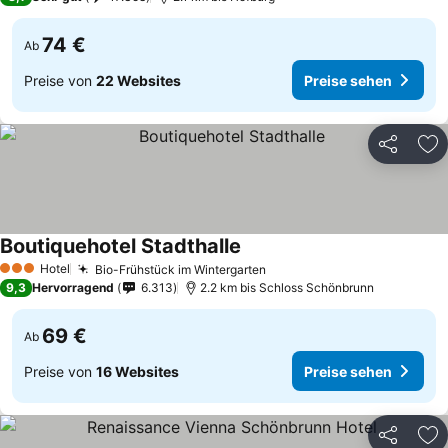
74 €
Ab
Preise von
22 Websites
Preise sehen
Teilen
Zu
Boutiquehotel Stadthalle
Hotel
Bio-Frühstück im Wintergarten
3 Sterne
9,3
Hervorragend
6.313
2.2 km bis Schloss Schönbrunn
69 €
Ab
Preise von
16 Websites
Preise sehen
Teilen
Zu