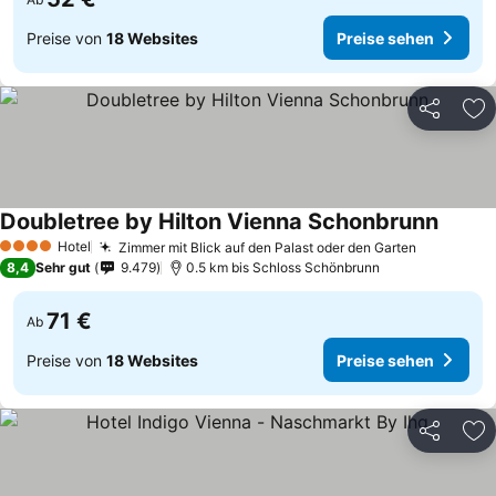
Preise von
18 Websites
Preise sehen
Teilen
Zu
Doubletree by Hilton Vienna Schonbrunn
Hotel
Zimmer mit Blick auf den Palast oder den Garten
4 Sterne
8,4
Sehr gut
9.479
0.5 km bis Schloss Schönbrunn
71 €
Ab
Preise von
18 Websites
Preise sehen
Teilen
Zu