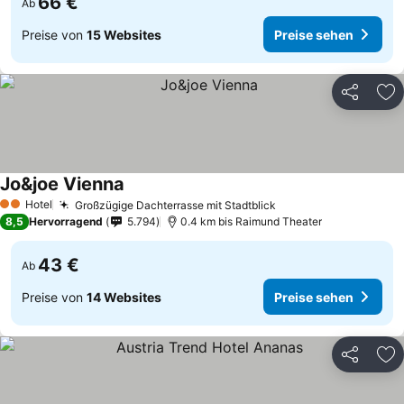
66 €
Ab
Preise von
15 Websites
Preise sehen
Teilen
Zu
Jo&joe Vienna
Hotel
Großzügige Dachterrasse mit Stadtblick
2 Sterne
8,5
Hervorragend
5.794
0.4 km bis Raimund Theater
43 €
Ab
Preise von
14 Websites
Preise sehen
Teilen
Zu