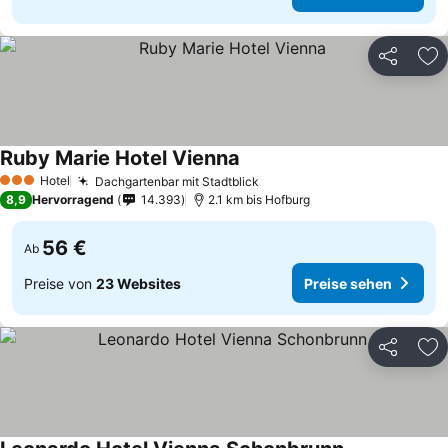
Teilen
Zu
Ruby Marie Hotel Vienna
Hotel
Dachgartenbar mit Stadtblick
3 Sterne
8,9
Hervorragend
14.393
2.1 km bis Hofburg
56 €
Ab
Preise von
23 Websites
Preise sehen
Teilen
Zu