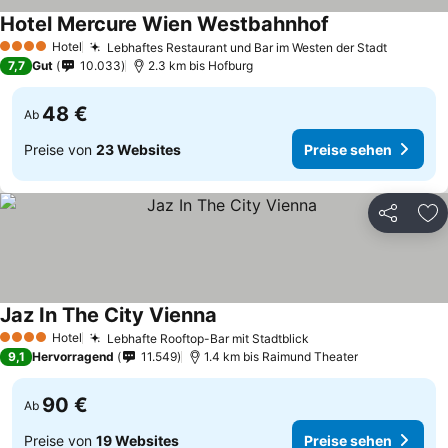
Hotel Mercure Wien Westbahnhof
Hotel
Lebhaftes Restaurant und Bar im Westen der Stadt
4 Sterne
7,7
Gut
10.033
2.3 km bis Hofburg
48 €
Ab
Preise von
23 Websites
Preise sehen
Teilen
Zu
Jaz In The City Vienna
Hotel
Lebhafte Rooftop-Bar mit Stadtblick
4 Sterne
9,1
Hervorragend
11.549
1.4 km bis Raimund Theater
90 €
Ab
Preise von
19 Websites
Preise sehen