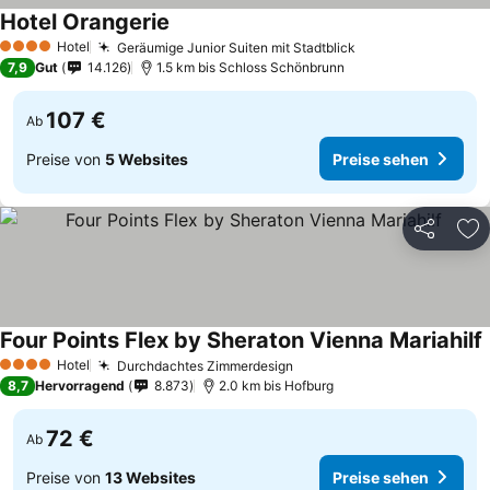
Hotel Orangerie
Hotel
Geräumige Junior Suiten mit Stadtblick
4 Sterne
7,9
Gut
14.126
1.5 km bis Schloss Schönbrunn
107 €
Ab
Preise von
5 Websites
Preise sehen
Teilen
Zu
Four Points Flex by Sheraton Vienna Mariahilf
Hotel
Durchdachtes Zimmerdesign
4 Sterne
8,7
Hervorragend
8.873
2.0 km bis Hofburg
72 €
Ab
Preise von
13 Websites
Preise sehen