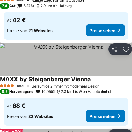
Hotel
Ruhige Lage nah am Stadtleben
4 Sterne
7,8
Gut
6.748
2.0 km bis Hofburg
42 €
Ab
Preise von
21 Websites
Preise sehen
Teilen
Zu
MAXX by Steigenberger Vienna
Hotel
Geräumige Zimmer mit modernem Design
4 Sterne
8,5
Hervorragend
10.055
2.3 km bis Wien Hauptbahnhof
68 €
Ab
Preise von
22 Websites
Preise sehen
Beliebte Wahl