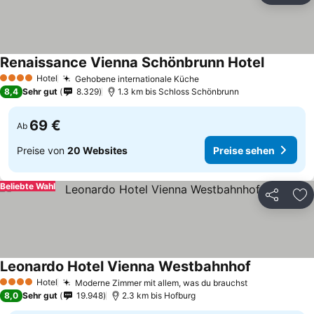
Renaissance Vienna Schönbrunn Hotel
Hotel
Gehobene internationale Küche
4 Sterne
8,4
Sehr gut
8.329
1.3 km bis Schloss Schönbrunn
69 €
Ab
Preise von
20 Websites
Preise sehen
Beliebte Wahl
Teilen
Zu
Leonardo Hotel Vienna Westbahnhof
Hotel
Moderne Zimmer mit allem, was du brauchst
4 Sterne
8,0
Sehr gut
19.948
2.3 km bis Hofburg