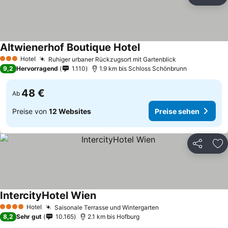
Teilen
Zu
Altwienerhof Boutique Hotel
Hotel
Ruhiger urbaner Rückzugsort mit Gartenblick
3 Sterne
9,2
Hervorragend
1.110
1.9 km bis Schloss Schönbrunn
48 €
Ab
Preise von
12 Websites
Preise sehen
Teilen
Zu
IntercityHotel Wien
Hotel
Saisonale Terrasse und Wintergarten
4 Sterne
8,2
Sehr gut
10.165
2.1 km bis Hofburg