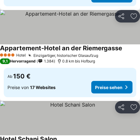
Teilen
Zu
Appartement-Hotel an der Riemergasse
Hotel
Einzigartiger, historischer Glasaufzug
4 Sterne
9,1
Hervorragend
1.384
0.8 km bis Hofburg
150 €
Ab
Preise von
17 Websites
Preise sehen
Teilen
Zu
Hotel Schani Salon