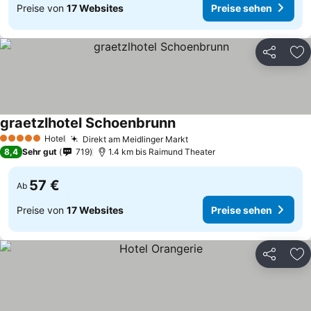
Preise von
17 Websites
Preise sehen
Teilen
Zu
graetzlhotel Schoenbrunn
Hotel
Direkt am Meidlinger Markt
5 Sterne
8,4
Sehr gut
719
1.4 km bis Raimund Theater
57 €
Ab
Preise von
17 Websites
Preise sehen
Teilen
Zu