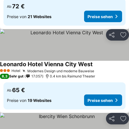
72 €
Ab
Preise von
21 Websites
Preise sehen
Teilen
Zu
Leonardo Hotel Vienna City West
Hotel
Modernes Design und moderne Bauweise
3 Sterne
8,3
Sehr gut
17.057
0.4 km bis Raimund Theater
65 €
Ab
Preise von
19 Websites
Preise sehen
Teilen
Zu