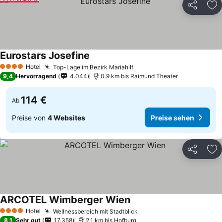
Teilen
Zu
Eurostars Josefine
Hotel
Top-Lage im Bezirk Mariahilf
4 Sterne
9,4
Hervorragend
4.044
0.9 km bis Raimund Theater
114 €
Ab
Preise von
4 Websites
Preise sehen
Teilen
Zu
ARCOTEL Wimberger Wien
Hotel
Wellnessbereich mit Stadtblick
4 Sterne
8,1
Sehr gut
17.358
2.1 km bis Hofburg