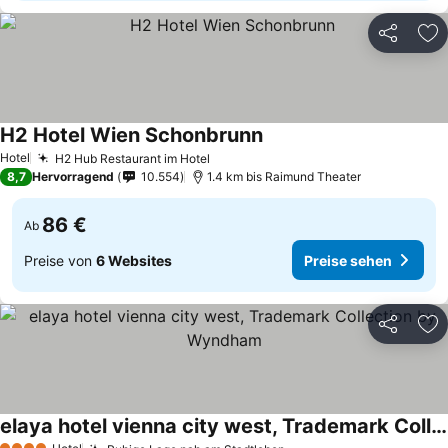
Teilen
Zu
H2 Hotel Wien Schonbrunn
Hotel
H2 Hub Restaurant im Hotel
8,7
Hervorragend
10.554
1.4 km bis Raimund Theater
86 €
Ab
Preise von
6 Websites
Preise sehen
Teilen
Zu
elaya hotel vienna city west, Trademark Collection by Wyndham