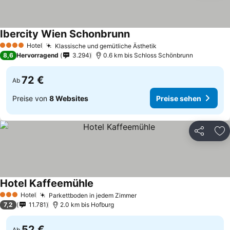
Ibercity Wien Schonbrunn
Hotel
Klassische und gemütliche Ästhetik
4 Sterne
8,6
Hervorragend
3.294
0.6 km bis Schloss Schönbrunn
72 €
Ab
Preise von
8 Websites
Preise sehen
Teilen
Zu
Hotel Kaffeemühle
Hotel
Parkettboden in jedem Zimmer
3 Sterne
7,2
11.781
2.0 km bis Hofburg
52 €
Ab