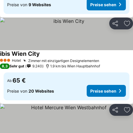
Preise von
9 Websites
Preise sehen
Teilen
Zu
ibis Wien City
Hotel
Zimmer mit einzigartigen Designelementen
3 Sterne
8,3
Sehr gut
9.240
1.9 km bis Wien Hauptbahnhof
65 €
Ab
Preise von
20 Websites
Preise sehen
Teilen
Zu