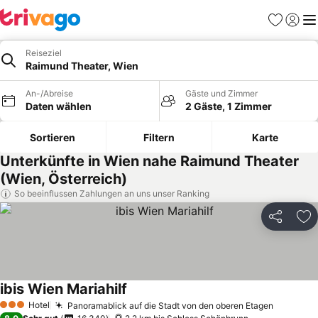
Favoriten
Einlog
Me
Reiseziel
Raimund Theater, Wien
An-/Abreise
Gäste und Zimmer
Daten wählen
2 Gäste, 1 Zimmer
Sortieren
Filtern
Karte
Unterkünfte in Wien nahe Raimund Theater
(Wien, Österreich)
So beeinflussen Zahlungen an uns unser Ranking
Teilen
Zu
ibis Wien Mariahilf
Hotel
Panoramablick auf die Stadt von den oberen Etagen
3 Sterne