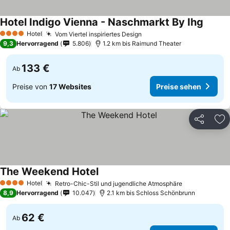
Hotel Indigo Vienna - Naschmarkt By Ihg
Hotel
Vom Viertel inspiriertes Design
4 Sterne
9,3
Hervorragend
5.806
1.2 km bis Raimund Theater
133 €
Ab
Preise von
17 Websites
Preise sehen
Teilen
Zu
The Weekend Hotel
Hotel
Retro-Chic-Stil und jugendliche Atmosphäre
4 Sterne
8,9
Hervorragend
10.047
2.1 km bis Schloss Schönbrunn
62 €
Ab