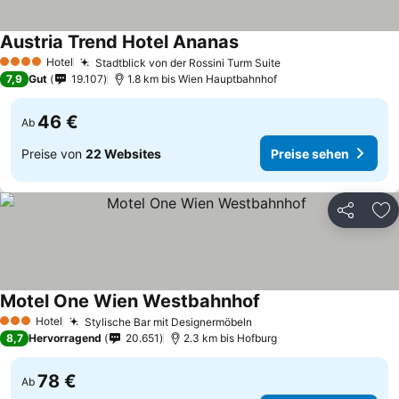
Austria Trend Hotel Ananas
Hotel
Stadtblick von der Rossini Turm Suite
4 Sterne
7,9
Gut
19.107
1.8 km bis Wien Hauptbahnhof
46 €
Ab
Preise von
22 Websites
Preise sehen
Teilen
Zu
Motel One Wien Westbahnhof
Hotel
Stylische Bar mit Designermöbeln
3 Sterne
8,7
Hervorragend
20.651
2.3 km bis Hofburg
78 €
Ab