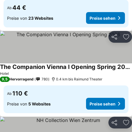
44 €
Ab
Preise von
23 Websites
Preise sehen
Teilen
Zu
The Companion Vienna l Opening Spring 2026
Hotel
9,5
Hervorragend
780
0.4 km bis Raimund Theater
110 €
Ab
Preise von
5 Websites
Preise sehen
Teilen
Zu