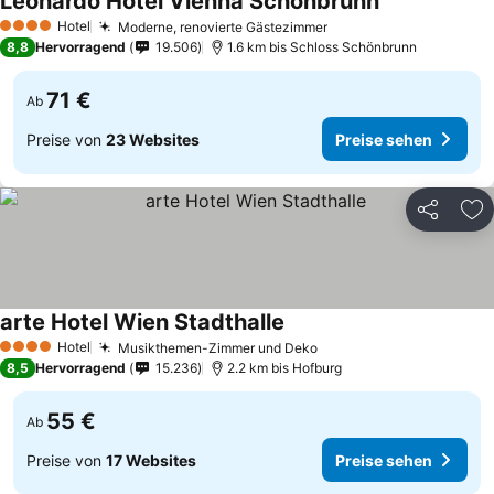
Leonardo Hotel Vienna Schonbrunn
Hotel
Moderne, renovierte Gästezimmer
4 Sterne
8,8
Hervorragend
19.506
1.6 km bis Schloss Schönbrunn
71 €
Ab
Preise von
23 Websites
Preise sehen
Teilen
Zu
arte Hotel Wien Stadthalle
Hotel
Musikthemen-Zimmer und Deko
4 Sterne
8,5
Hervorragend
15.236
2.2 km bis Hofburg
55 €
Ab
Preise von
17 Websites
Preise sehen