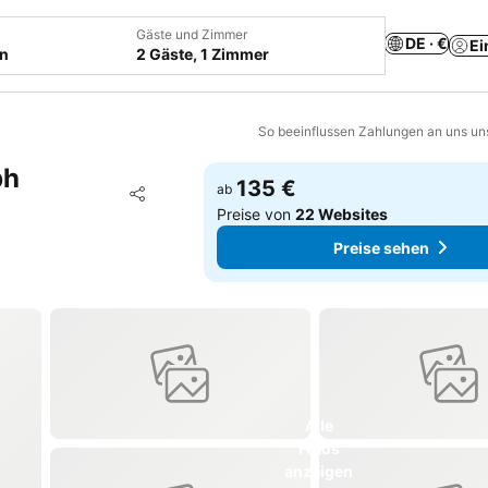
Gäste und Zimmer
DE · €
Ei
en
2 Gäste, 1 Zimmer
So beeinflussen Zahlungen an uns un
ph
135 €
Zu Favoriten hinzufügen
ab
Teilen
Preise von
22 Websites
Preise sehen