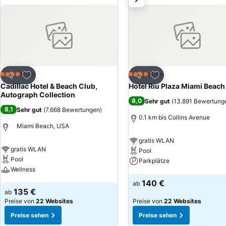
Zu Favoriten hinzufügen
Zu Favoriten hinzuf
Hotel
Hotel
4 Sterne
4 Sterne
Teilen
Teilen
Cadillac Hotel & Beach Club,
Hotel Riu Plaza Miami Beach
Autograph Collection
8,0
Sehr gut
(
13.891 Bewertung
8,1
Sehr gut
(
7.668 Bewertungen
)
0.1 km bis Collins Avenue
Miami Beach, USA
gratis WLAN
gratis WLAN
Pool
Pool
Parkplätze
Wellness
Preise sehen
140 €
ab
Preise sehen
135 €
ab
Preise von
22 Websites
Preise von
22 Websites
Preise sehen
Preise sehen