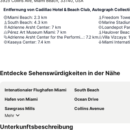
3925 Collins Ave, Miami Beach, 33140, USA
Entfernung von Cadillac Hotel & Beach Club, Autograph Collect
Miami Beach
:
2.3
km
Freedom Tower
South Beach
:
4.3
km
Marine Stadiu
Adrienne Arsht Center
:
7
km
Loandepot Pa
Pérez Art Museum Miami
:
7
km
Haulover Beac
Adrienne Arsht Center for the Performing Arts
:
7.2
km
Villa Vizcaya
:
Kaseya Center
:
7.4
km
Miami Internati
Entdecke Sehenswürdigkeiten in der Nähe
Intenationaler Flughafen Miami
South Beach
Hafen von Miami
Ocean Drive
Sawgrass Mills
Collins Avenue
Mehr
Unterkunftsbeschreibung