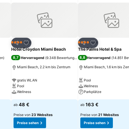
ügen
Zu Favoriten hinzufügen
Zu Favoriten hinz
Hotel
Hotel
4 Sterne
4 Sterne
Teilen
Teilen
Hotel Croydon Miami Beach
The Palms Hotel & Spa
8,7
8,8
en
)
Hervorragend
(
9.348 Bewertungen
)
Hervorragend
(
14.851 B
Miami Beach, 2.2 km bis Zentrum
Miami Beach, 1.6 km bis Ze
gratis WLAN
Pool
Pool
Wellness
Wellness
Parkplätze
Preise sehen
Preise sehen
48 €
163 €
ab
ab
Preise von
23 Websites
Preise von
21 Websites
Preise sehen
Preise sehen