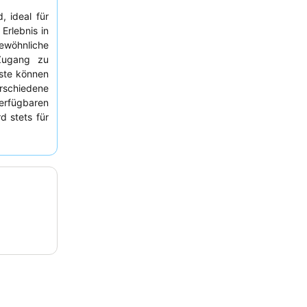
, ideal für
Erlebnis in
ewöhnliche
Zugang zu
ste können
rschiedene
rfügbaren
d stets für
it gelobt,
östlichen
r optimale
ean Tower