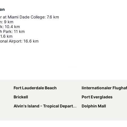
ion
 at Miami Dade College
:
7.6
km
m
:
9
km
rk
:
10.4
km
h Park
:
11
km
11.6
km
onal Airport
:
16.6
km
Karte vergrößern
Fort Lauderdale Beach
Iinternationaler Flughafen Fort Lauderda
Brickell
Port Everglades
Alvin's Island - Tropical Department Stores
Dolphin Mall