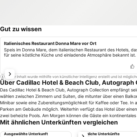
Gut zu wissen
Italienisches Restaurant Donna Mare vor Ort
Speis im Donna Mare, dem italienischen Restaurant des Hotels, da
für seine köstliche Küche und einladende Atmosphäre bekannt ist.
Dieser Inhalt wurde mithilfe von künstlicher Intelligenz erstellt und ist mögli
Über Cadillac Hotel & Beach Club, Autograph 
Das Cadillac Hotel & Beach Club, Autograph Collection empfängt seine 
wählen zwischen Zimmern und Suiten, die mitunter über einen Balkon
Minibar sowie eine Zubereitungsmöglichkeit für Kaffee oder Tee. In allen Hotelbereichen gibt es kostenfreies WLAN. Gegen einen Aufpreis ist das
Parken am Gebäude möglich. Weiterhin verfügt das Hotel über einen 
zwei beheizte Pools. Am Morgen können die Gäste ein kontinentales Frühstück bestellen oder sich am Frühstücksbuffet bedienen. Das Cadillac Hotel
Mit ähnlichen Unterkünften vergleichen
& Beach Club, Autograph Collection verfügt zudem über zwei Bars. I
gibt es kleinere Snacks. Am Abend kann in der Signature Trattoria gespeist werden. In zwei Minuten gelangen Reisende
Ausgewählte Unterkunft
Ähnliche Unterkünfte
weiter
Catholic Church fährt man vier Minuten mit dem Auto.