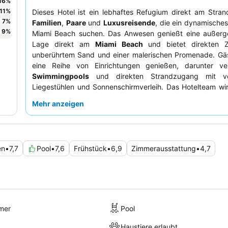
16
%
11
%
Dieses Hotel ist ein lebhaftes Refugium direkt am Strand
7
%
Familien
,
Paare
und
Luxusreisende
, die ein dynamisches 
9
%
Miami Beach suchen. Das Anwesen genießt eine außerg
Lage direkt am
Miami Beach
und bietet direkten 
unberührtem Sand und einer malerischen Promenade. Gä
eine Reihe von Einrichtungen genießen, darunter ve
Swimmingpools
und direkten Strandzugang mit ve
Liegestühlen und Sonnenschirmverleih. Das Hotelteam wir
seine außergewöhnliche Freundlichkeit und Aufmerksamke
Mehr anzeigen
was das umfangreiche
Frühstücksbuffet
und die k
Speiseoptionen im Bungalow by the Sea ergänzt. Fü
Aussicht und Geräumigkeit sollten Sie ein Zimmer im
Oc
buchen.
en
•
7,7
Pool
•
7,6
Frühstück
•
6,9
Zimmerausstattung
•
4,7
mer
Pool
Haustiere erlaubt