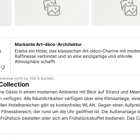
Markante Art-déco-Architektur
s
Erlebe ein Hotel, das klassischen Art-déco-Charme mit mode
Raffinesse verbindet und so eine einzigartige und stilvolle
Atmosphäre schafft.
cherweise nicht zu 100 % korrekt.
Collection
Gäste in einem modernen Ambiente mit Blick auf Strand und Meer. Besuch
 verfügen. Alle Räumlichkeiten verfügen über eine Klimaanlage, eine
Fitnessbereich, der rund um die Uhr geöffnet ist. Die Außenanlage b
n der Lobby Bar werden Cocktails serviert und in der Oceanfront Coc
 zum Strand. Zur St. Patrick