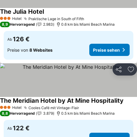
The Julia Hotel
Preise sehen
Hotel
Praktische Lage in South of Fifth
Preise sehen
3 Sterne
8,9
Hervorragend
2.983
0.6 km bis Miami Beach Marina
126 €
Ab
Preise von
8 Websites
Preise sehen
Teilen
Zu
The Meridian Hotel by At Mine Hospitality
Preis
Hotel
Cooles Café mit Vintage-Flair
Preise sehen
3 Sterne
8,8
Hervorragend
3.879
0.5 km bis Miami Beach Marina
122 €
Ab