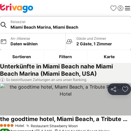
Favoriten
Einlog
Me
Reiseziel
Miami Beach Marina, Miami Beach
An-/Abreise
Gäste und Zimmer
Daten wählen
2 Gäste, 1 Zimmer
Sortieren
Filtern
Karte
Unterkünfte in Miami Beach nahe Miami
Beach Marina (Miami Beach, USA)
So beeinflussen Zahlungen an uns unser Ranking
Teilen
Zu
the goodtime hotel, Miami Beach, a Tribute Portfolio Hotel
Preise sehen
Hotel
Restaurant Strawberry Moon
Preise sehen
4 Sterne