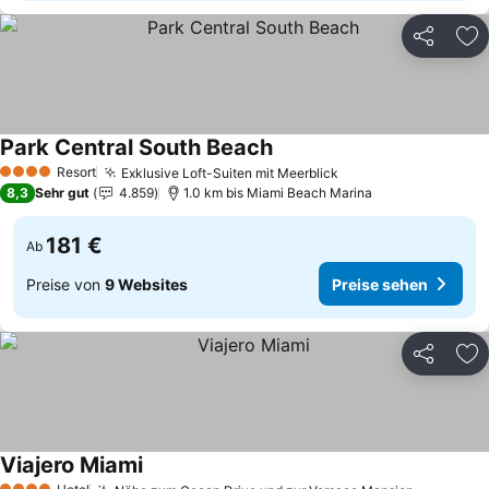
Teilen
Zu
Park Central South Beach
Preise sehen
Resort
Exklusive Loft-Suiten mit Meerblick
Preise sehen
4 Sterne
8,3
Sehr gut
4.859
1.0 km bis Miami Beach Marina
181 €
Ab
Preise von
9 Websites
Preise sehen
Teilen
Zu
Viajero Miami
Preise sehen