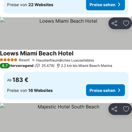
Preise von
22 Websites
Preise sehen
Teilen
Zu
Loews Miami Beach Hotel
Preise sehen
Resort
Haustierfreundliches Luxuserlebnis
Preise sehen
5 Sterne
8,7
Hervorragend
25.479
2.2 km bis Miami Beach Marina
183 €
Ab
Preise von
16 Websites
Preise sehen
Teilen
Zu