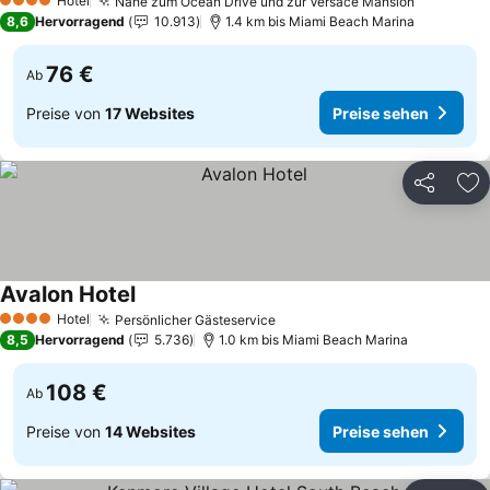
Hotel
Nähe zum Ocean Drive und zur Versace Mansion
Preise s
4 Sterne
8,6
Hervorragend
10.913
1.4 km bis Miami Beach Marina
76 €
Ab
Preise von
17 Websites
Preise sehen
Teilen
Zu
Avalon Hotel
Preise sehen
Hotel
Persönlicher Gästeservice
Preise sehen
4 Sterne
8,5
Hervorragend
5.736
1.0 km bis Miami Beach Marina
108 €
Ab
Preise von
14 Websites
Preise sehen