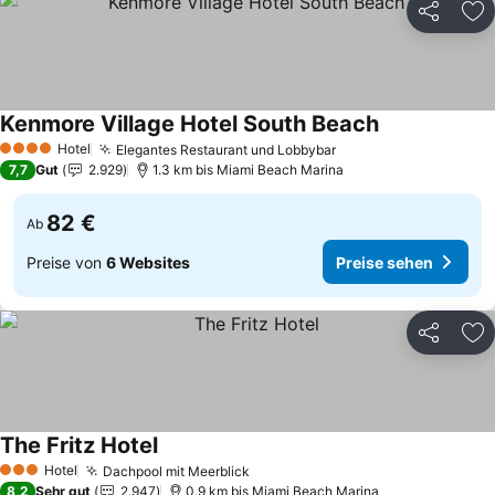
Teilen
Zu
Kenmore Village Hotel South Beach
Preise sehen
Hotel
Elegantes Restaurant und Lobbybar
Preise sehen
4 Sterne
7,7
Gut
2.929
1.3 km bis Miami Beach Marina
82 €
Ab
Preise von
6 Websites
Preise sehen
Teilen
Zu
The Fritz Hotel
Preise sehen
Hotel
Dachpool mit Meerblick
Preise sehen
3 Sterne
8,2
Sehr gut
2.947
0.9 km bis Miami Beach Marina