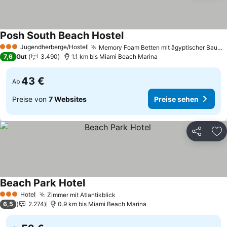
Posh South Beach Hostel
Preise sehen
Jugendherberge/Hostel
Memory Foam Betten mit ägyptischer Baumwolle
3 Sterne
7,6
Gut
3.490
1.1 km bis Miami Beach Marina
43 €
Ab
Preise von
7 Websites
Preise sehen
Teilen
Zu
Beach Park Hotel
Preise sehen
Hotel
Zimmer mit Atlantikblick
Preise sehen
3 Sterne
6,5
2.274
0.9 km bis Miami Beach Marina