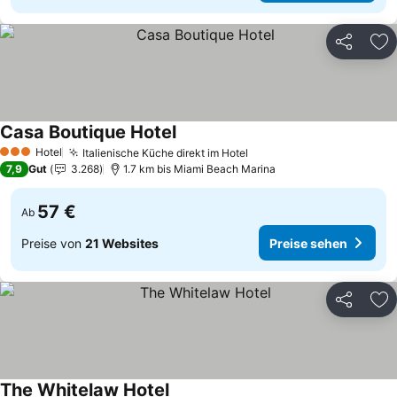
Teilen
Zu
Casa Boutique Hotel
Preise sehen
Hotel
Italienische Küche direkt im Hotel
Preise sehen
3 Sterne
7,9
Gut
3.268
1.7 km bis Miami Beach Marina
57 €
Ab
Preise von
21 Websites
Preise sehen
Teilen
Zu
The Whitelaw Hotel