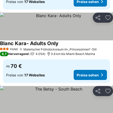
Preise von
17 Websites
Preise sehen
Teilen
Zu
Blanc Kara- Adults Only
Preise sehen
Hotel
Malerischer Frühstücksraum im „Prinzessinnen“-Stil
Preise s
3 Sterne
8,7
Hervorragend
4.054
0.6 km bis Miami Beach Marina
70 €
Ab
Preise von
17 Websites
Preise sehen
Teilen
Zu