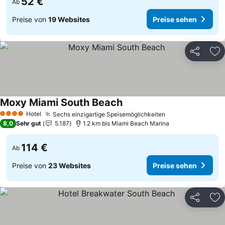
52 €
Ab
Preise von
19 Websites
Preise sehen
Teilen
Zu
Moxy Miami South Beach
Preise sehen
Hotel
Sechs einzigartige Speisemöglichkeiten
Preise sehen
4 Sterne
8,0
Sehr gut
5.187
1.2 km bis Miami Beach Marina
114 €
Ab
Preise von
23 Websites
Preise sehen
Teilen
Zu