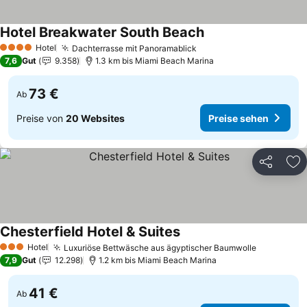
Hotel Breakwater South Beach
Preise sehen
Hotel
Dachterrasse mit Panoramablick
Preise sehen
4 Sterne
7,6
Gut
9.358
1.3 km bis Miami Beach Marina
73 €
Ab
Preise von
20 Websites
Preise sehen
Teilen
Zu
Chesterfield Hotel & Suites
Preise sehen
Hotel
Luxuriöse Bettwäsche aus ägyptischer Baumwolle
Preise se
3 Sterne
7,9
Gut
12.298
1.2 km bis Miami Beach Marina
41 €
Ab