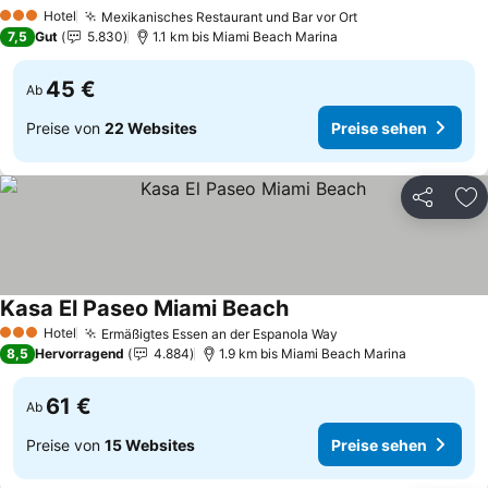
Preise sehen
Hotel
Mexikanisches Restaurant und Bar vor Ort
Preise sehen
3 Sterne
7,5
Gut
5.830
1.1 km bis Miami Beach Marina
45 €
Ab
Preise von
22 Websites
Preise sehen
Teilen
Zu
Kasa El Paseo Miami Beach
Preise sehen
Hotel
Ermäßigtes Essen an der Espanola Way
Preise sehen
3 Sterne
8,5
Hervorragend
4.884
1.9 km bis Miami Beach Marina
61 €
Ab
Preise von
15 Websites
Preise sehen