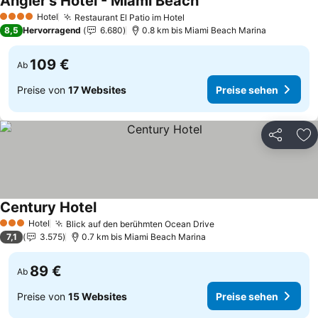
Angler's Hotel - Miami Beach
Preise sehen
Hotel
Restaurant El Patio im Hotel
Preise sehen
4 Sterne
8,5
Hervorragend
6.680
0.8 km bis Miami Beach Marina
109 €
Ab
Preise von
17 Websites
Preise sehen
Teilen
Zu
Century Hotel
Preise sehen
Hotel
Blick auf den berühmten Ocean Drive
Preise sehen
3 Sterne
7,1
3.575
0.7 km bis Miami Beach Marina
89 €
Ab
Preise von
15 Websites
Preise sehen