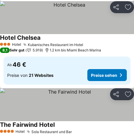
Teilen
Zu
Hotel Chelsea
Preise sehen
Hotel
Kubanisches Restaurant im Hotel
Preise sehen
3 Sterne
8,1
Sehr gut
5.919
1.2 km bis Miami Beach Marina
46 €
Ab
Preise von
21 Websites
Preise sehen
Teilen
Zu
The Fairwind Hotel
Preise sehen
Hotel
Sola Restaurant und Bar
Preise sehen
4 Sterne