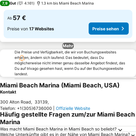
7,9
Gut
4.161
1.3 km bis Miami Beach Marina
57 €
Ab
Preise von
17 Websites
Preise sehen
Mehr
Die Preise und Verfügbarkeit, die wir von Buchungswebsites
erhalten, ändern sich laufend. Das bedeutet, dass Du
möglicherweise nicht immer genau dasselbe Angebot findest, das
Du auf trivago gesehen hast, wenn Du auf der Buchungswebsite
landest.
Miami Beach Marina (Miami Beach, USA)
Kontakt
300 Alton Road
,
33139
,
Telefon
:
+1(305)6736000
|
Offizielle Website
Häufig gestellte Fragen zum/zur Miami Beach
Marina
Was macht Miami Beach Marina in Miami Beach so beliebt?
Welche Unterkünfte gibt es in der Nähe von Miami Beach Marina?