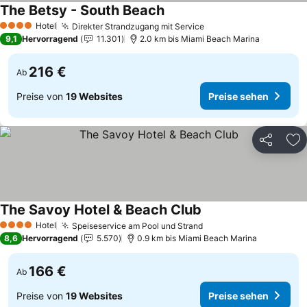
The Betsy - South Beach
Preise sehen
Hotel
Direkter Strandzugang mit Service
Preise sehen
4 Sterne
9,1
Hervorragend
11.301
2.0 km bis Miami Beach Marina
216 €
Ab
Preise von
19 Websites
Preise sehen
Teilen
Zu
The Savoy Hotel & Beach Club
Preise sehen
Hotel
Speiseservice am Pool und Strand
Preise sehen
4 Sterne
8,6
Hervorragend
5.570
0.9 km bis Miami Beach Marina
166 €
Ab
Preise von
19 Websites
Preise sehen