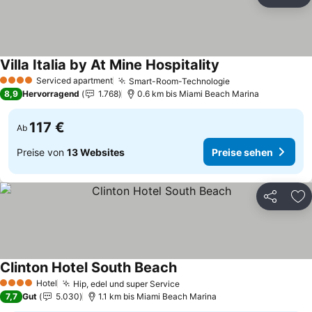
Teilen
Zu
Villa Italia by At Mine Hospitality
Preise sehen
Serviced apartment
Smart-Room-Technologie
Preise sehen
4 Sterne
8,9
Hervorragend
1.768
0.6 km bis Miami Beach Marina
117 €
Ab
Preise von
13 Websites
Preise sehen
Teilen
Zu
Clinton Hotel South Beach
Preise sehen
Hotel
Hip, edel und super Service
Preise sehen
4 Sterne
7,7
Gut
5.030
1.1 km bis Miami Beach Marina