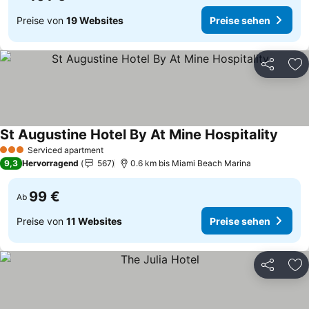
Preise von
19 Websites
Preise sehen
Teilen
Zu
St Augustine Hotel By At Mine Hospitality
Preis
Serviced apartment
3 Sterne
9,3
Hervorragend
567
0.6 km bis Miami Beach Marina
99 €
Ab
Preise von
11 Websites
Preise sehen
Teilen
Zu