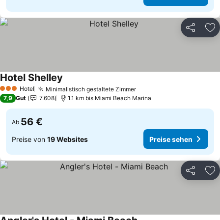
Teilen
Zu
Hotel Shelley
Preise sehen
Hotel
Minimalistisch gestaltete Zimmer
Preise sehen
3 Sterne
7,9
Gut
7.608
1.1 km bis Miami Beach Marina
56 €
Ab
Preise von
19 Websites
Preise sehen
Teilen
Zu