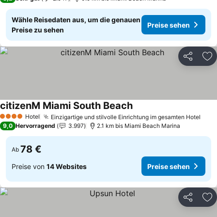
Wähle Reisedaten aus, um die genauen
Preise sehen
Preise zu sehen
Teilen
Zu
citizenM Miami South Beach
Preise sehen
Hotel
Einzigartige und stilvolle Einrichtung im gesamten Hotel
Prei
4 Sterne
9,0
Hervorragend
3.997
2.1 km bis Miami Beach Marina
78 €
Ab
Preise von
14 Websites
Preise sehen
Teilen
Zu