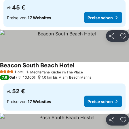
45 €
Ab
Preise von
17 Websites
Preise sehen
Teilen
Zu
Beacon South Beach Hotel
Preise sehen
Hotel
Mediterrane Küche im The Place
Preise sehen
4 Sterne
7,6
Gut
10.100
1.0 km bis Miami Beach Marina
52 €
Ab
Preise von
17 Websites
Preise sehen
Teilen
Zu