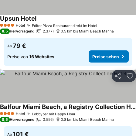
Upsun Hotel
Preise sehen
Hotel
Editor Pizza Restaurant direkt im Hotel
Preise sehen
4 Sterne
8,5
Hervorragend
2.377
0.5 km bis Miami Beach Marina
79 €
Ab
Preise von
16 Websites
Preise sehen
Teilen
Zu
Balfour Miami Beach, a Registry Collection Hotel
Preise sehen
Hotel
Lobbybar mit Happy Hour
Preise sehen
4 Sterne
8,5
Hervorragend
3.556
0.8 km bis Miami Beach Marina
101 €
Ab