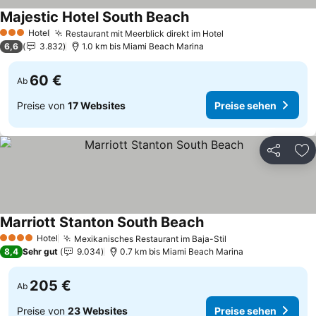
Majestic Hotel South Beach
Preise sehen
Hotel
Restaurant mit Meerblick direkt im Hotel
Preise sehen
3 Sterne
6,6
3.832
1.0 km bis Miami Beach Marina
60 €
Ab
Preise von
17 Websites
Preise sehen
Teilen
Zu
Marriott Stanton South Beach
Preise sehen
Hotel
Mexikanisches Restaurant im Baja-Stil
Preise sehen
4 Sterne
8,4
Sehr gut
9.034
0.7 km bis Miami Beach Marina
205 €
Ab
Preise von
23 Websites
Preise sehen