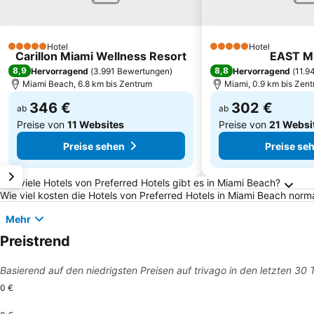
Hotel
Hotel
5 Sterne
5 Sterne
Carillon Miami Wellness Resort
EAST M
8,9
8,8
Hervorragend
(
3.991 Bewertungen
)
Hervorragend
(
11.9
Miami Beach, 6.8 km bis Zentrum
Miami, 0.9 km bis Zen
346 €
302 €
ab
ab
Preise von
11 Websites
Preise von
21 Websi
Preise sehen
Preise se
Häufig gestellte Fragen zu Miami Beach
Wie viele Hotels von Preferred Hotels gibt es in Miami Beach?
Wie viel kosten die Hotels von Preferred Hotels in Miami Beach norm
Mehr
Preistrend
Basierend auf den niedrigsten Preisen auf trivago in den letzten 30
0 €