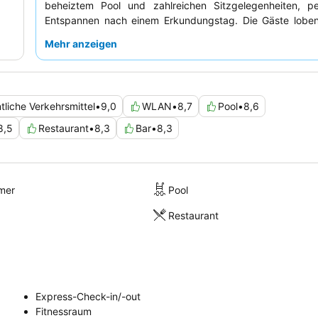
beheiztem Pool und zahlreichen Sitzgelegenheiten, p
Entspannen nach einem Erkundungstag. Die Gäste loben
Hotelteam
für seine außergewöhnliche Gastfreundscha
Mehr anzeigen
köstliche Frühstück
im Drexel. Für ein wirklich einzigarti
sollten Sie die
kostenlosen Fahrräder
nutzen, um die U
erkunden.
tliche Verkehrsmittel
•
9,0
WLAN
•
8,7
Pool
•
8,6
8,5
Restaurant
•
8,3
Bar
•
8,3
mer
Pool
Restaurant
Express-Check-in/-out
Fitnessraum