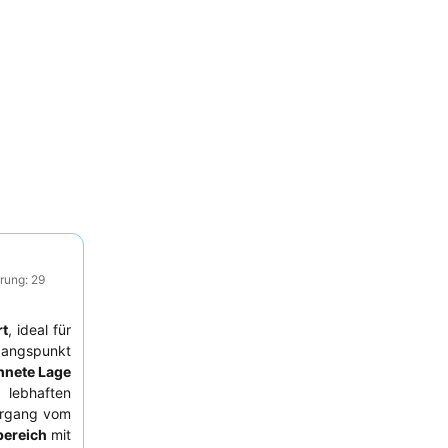
rung: 29
rt
, ideal für
gangspunkt
hnete Lage
 lebhaften
ergang vom
ereich
mit