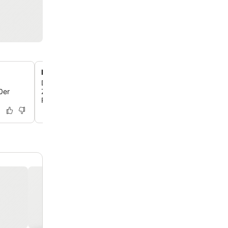
Nur wenige Schritte von Restaurants am Española Wa
Das Hotel liegt direkt am Española Way und bietet dir so
0er
Zugang zu einer lebhaften Fußgängerzone mit vielfältig
Restaurants, Cafés und Ausgehmöglichkeiten.