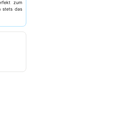
erfekt zum
 stets das
ft und das
ges Erlebnis
mgebung zu