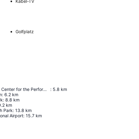
Kabel-TV
Golfplatz
Adrienne Arsht Center for the Performing Arts
:
5.8
km
m
:
6.2
km
rk
:
8.8
km
9.2
km
h Park
:
13.8
km
onal Airport
:
15.7
km