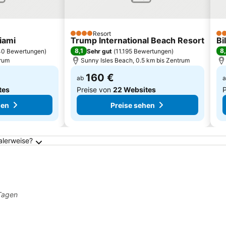
Resort
4 Sterne
5 
iami
Trump International Beach Resort
Bi
8,1
8
40 Bewertungen
)
Sehr gut
(
11.195 Bewertungen
)
trum
Sunny Isles Beach, 0.5 km bis Zentrum
160 €
ab
a
tes
Preise von
22 Websites
hen
Preise sehen
alerweise?
 Tagen