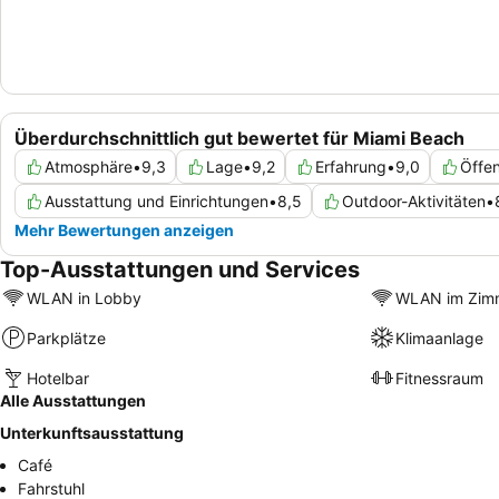
Überdurchschnittlich gut bewertet für Miami Beach
Atmosphäre
•
9,3
Lage
•
9,2
Erfahrung
•
9,0
Öffen
Ausstattung und Einrichtungen
•
8,5
Outdoor-Aktivitäten
•
Mehr Bewertungen anzeigen
Top-Ausstattungen und Services
WLAN in Lobby
WLAN im Zim
Parkplätze
Klimaanlage
Hotelbar
Fitnessraum
Alle Ausstattungen
Unterkunftsausstattung
Café
Fahrstuhl