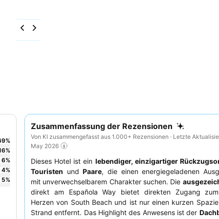
Zusammenfassung der Rezensionen
Von KI zusammengefasst aus 1.000+ Rezensionen · Letzte Aktualisie
69
%
May 2026
16
%
6
%
Dieses Hotel ist ein
lebendiger, einzigartiger Rückzugso
4
%
Touristen
und
Paare
, die einen energiegeladenen Aus
5
%
mit unverwechselbarem Charakter suchen. Die
ausgezeic
direkt am Española Way bietet direkten Zugang zum
Herzen von South Beach und ist nur einen kurzen Spazi
Strand entfernt. Das Highlight des Anwesens ist der
Dachb