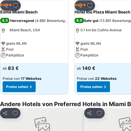
Zu Favoriten hinzufügen
Zu Favoriten hinzuf
Hotel
Hotel
4 Sterne
4 Sterne
Teilen
Teilen
Esme Miami Beach
Hotel Riu Plaza Miami Beach
8,5
8,0
Hervorragend
(
4.880 Bewertungen
)
Sehr gut
(
13.891 Bewertung
Miami Beach, USA
0.1 km bis Collins Avenue
gratis WLAN
gratis WLAN
Pool
Pool
Parkplätze
Parkplätze
Preise sehen
Preise sehen
83 €
140 €
ab
ab
Preise von
17 Websites
Preise von
22 Websites
Preise sehen
Preise sehen
Andere Hotels von Preferred Hotels in Miami 
Zu Favoriten hinzufügen
Zu Favoriten h
Teilen
Teilen