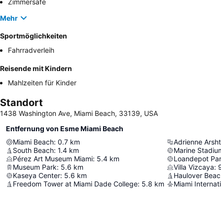
Zimmersafe
Mehr
Sportmöglichkeiten
Fahrradverleih
Reisende mit Kindern
Mahlzeiten für Kinder
Standort
1438 Washington Ave, Miami Beach, 33139, USA
Entfernung von Esme Miami Beach
Miami Beach
:
0.7
km
South Beach
:
1.4
km
Marine Stadiu
Pérez Art Museum Miami
:
5.4
km
Loandepot Pa
Museum Park
:
5.6
km
Villa Vizcaya
:
Kaseya Center
:
5.6
km
Haulover Beac
Freedom Tower at Miami Dade College
:
5.8
km
Miami Internati