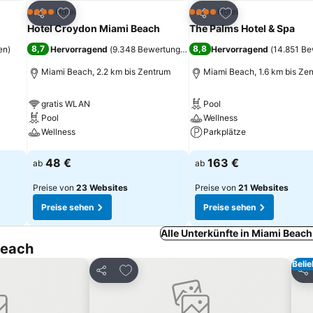
ügen
Zu Favoriten hinzufügen
Zu Favoriten hinz
Hotel
Hotel
4 Sterne
4 Sterne
Teilen
Teilen
Hotel Croydon Miami Beach
The Palms Hotel & Spa
8,7
8,8
en
)
Hervorragend
(
9.348 Bewertungen
)
Hervorragend
(
14.851 B
Miami Beach, 2.2 km bis Zentrum
Miami Beach, 1.6 km bis Ze
gratis WLAN
Pool
Pool
Wellness
Wellness
Parkplätze
Preise sehen
Preise sehen
48 €
163 €
ab
ab
Preise von
23 Websites
Preise von
21 Websites
Preise sehen
Preise sehen
Alle Unterkünfte in Miami Beac
Beach
Beli
inzufügen
Zu Favoriten hinzufügen
Teilen
Tei