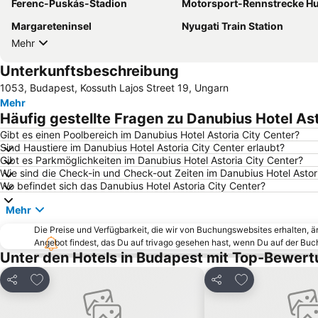
Ferenc-Puskás-Stadion
Motorsport-Rennstrecke Hungaro
Margareteninsel
Nyugati Train Station
Mehr
Unterkunftsbeschreibung
1053, Budapest, Kossuth Lajos Street 19, Ungarn
Mehr
Häufig gestellte Fragen zu Danubius Hotel Ast
Gibt es einen Poolbereich im Danubius Hotel Astoria City Center?
Sind Haustiere im Danubius Hotel Astoria City Center erlaubt?
Gibt es Parkmöglichkeiten im Danubius Hotel Astoria City Center?
Wie sind die Check-in und Check-out Zeiten im Danubius Hotel Astor
Wo befindet sich das Danubius Hotel Astoria City Center?
Mehr
Die Preise und Verfügbarkeit, die wir von Buchungswebsites erhalten, 
Angebot findest, das Du auf trivago gesehen hast, wenn Du auf der Bu
Unter den Hotels in Budapest mit Top-Bewer
Zu Favoriten hinzufügen
Zu Favoriten h
Teilen
Teilen