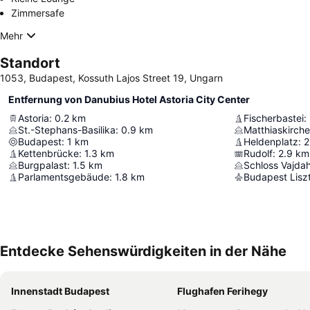
Zimmersafe
Mehr
Standort
1053, Budapest, Kossuth Lajos Street 19, Ungarn
Entfernung von Danubius Hotel Astoria City Center
Astoria
:
0.2
km
Fischerbastei
:
St.-Stephans-Basilika
:
0.9
km
Matthiaskirche
Budapest
:
1
km
Heldenplatz
:
2
Kettenbrücke
:
1.3
km
Rudolf
:
2.9
km
Burgpalast
:
1.5
km
Schloss Vajda
Parlamentsgebäude
:
1.8
km
Entdecke Sehenswürdigkeiten in der Nähe
Innenstadt Budapest
Flughafen Ferihegy