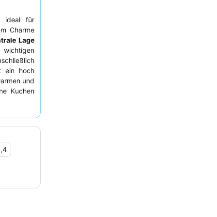
 ideal für
hem Charme
trale Lage
 wichtigen
schließlich
t ein hoch
warmen und
ine Kuchen
ilfsbereite
l. Wer ein
artenblick
,4