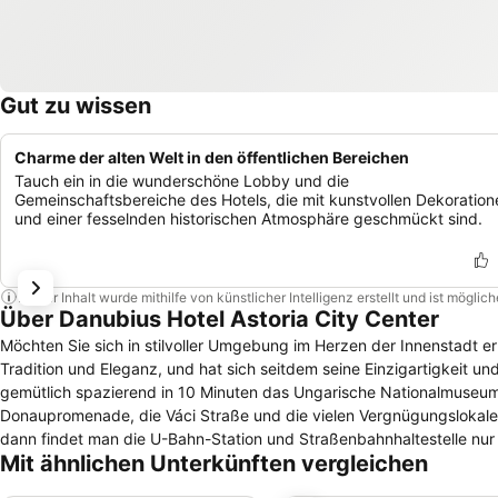
Gut zu wissen
Charme der alten Welt in den öffentlichen Bereichen
Tauch ein in die wunderschöne Lobby und die
Gemeinschaftsbereiche des Hotels, die mit kunstvollen Dekoration
und einer fesselnden historischen Atmosphäre geschmückt sind.
Dieser Inhalt wurde mithilfe von künstlicher Intelligenz erstellt und ist mögli
Über Danubius Hotel Astoria City Center
Möchten Sie sich in stilvoller Umgebung im Herzen der Innenstadt er
Tradition und Eleganz, und hat sich seitdem seine Einzigartigkeit
gemütlich spazierend in 10 Minuten das Ungarische Nationalmuseum
Donaupromenade, die Váci Straße und die vielen Vergnügungslokale
dann findet man die U-Bahn-Station und Straßenbahnhaltestelle nur wenige Schritte entfernt. Suche
Mit ähnlichen Unterkünften vergleichen
ursprünglichen Stil renovierte 4-Sterne-Hotel im Stadtzentrum eign
Zusammenkünfte als auch für Hochzeiten, bei denen es Ihnen auf di