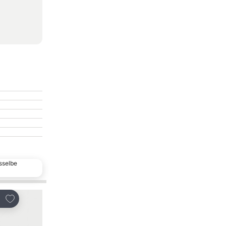
sselbe
Zu Favoriten hinzufügen
Zu Favoriten hinzu
len
Teilen