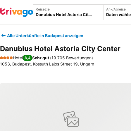
Reiseziel
An-/Abreise
Daten wähl
Alle Unterkünfte in Budapest anzeigen
Danubius Hotel Astoria City Center
Hotel
Sehr gut
(
19.705 Bewertungen
)
8,4
4 Sterne
1053, Budapest, Kossuth Lajos Street 19, Ungarn