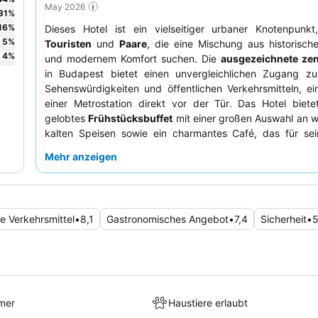
May 2026
31
%
16
%
Dieses Hotel ist ein vielseitiger urbaner Knotenpunkt,
5
%
Touristen
und
Paare
, die eine Mischung aus historisc
4
%
und modernem Komfort suchen. Die
ausgezeichnete zen
in Budapest bietet einen unvergleichlichen Zugang zu
Sehenswürdigkeiten und öffentlichen Verkehrsmitteln, ein
einer Metrostation direkt vor der Tür. Das Hotel biete
gelobtes
Frühstücksbuffet
mit einer großen Auswahl an 
kalten Speisen sowie ein charmantes Café, das für se
bekannt ist. Die Gäste loben stets das
freundliche und h
Mehr anzeigen
Personal an der Rezeption
und das Reinigungspersona
ruhigeres Erlebnis wünscht, sollte ein Zimmer mit G
anfragen.
he Verkehrsmittel
•
8,1
Gastronomisches Angebot
•
7,4
Sicherheit
•
5
mer
Haustiere erlaubt