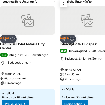
Ausgewählte Unterkunft
Ähnliche Unterkünfte
weiter
Zu Favoriten hinzufügen
Zu Favoriten hinzuf
Hotel
Hotel
4 Sterne
4 Sterne
Teilen
Teilen
Danubius Hotel Astoria City
IntercityHotel Budapest
Center
8,9
Hervorragend
(
7.948 Bewe
8,4
Sehr gut
(
19.705 Bewertungen
)
Budapest, 2.4 km bis Zentrum
Budapest, Ungarn
gratis WLAN
gratis WLAN
Parkplätze
Haustiere erlaubt
Klimaanlage
Klimaanlage
53 €
ab
80 €
ab
Preise von
15 Websites
Preise von
22 Websites
Preise sehen
Preise sehen