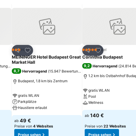
ügen
Zu Favoriten hinzufügen
Zu Favoriten hinz
Hotel
Hotel
3 Sterne
5 Sterne
Teilen
Teilen
MEININGER Hotel Budapest Great
Corinthia Budapest
Market Hall
9,2
rtungen
)
Hervorragend
(
24.814 B
8,7
Hervorragend
(
15.947 Bewertungen
)
1.2 km bis Ostbahnhof Buda
Budapest, 1.8 km bis Zentrum
gratis WLAN
gratis WLAN
Pool
Parkplätze
Wellness
Haustiere erlaubt
140 €
ab
49 €
ab
Preise von
4 Websites
Preise von
22 Websites
Preise sehen
Preise sehen