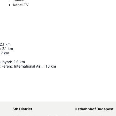
Kabel-TV
2.1
km
:
2.1
km
.7
km
hunyad
:
2.9
km
Budapest Liszt Ferenc International Airport
:
16
km
Karte vergrößern
5th District
Ostbahnhof Budapest