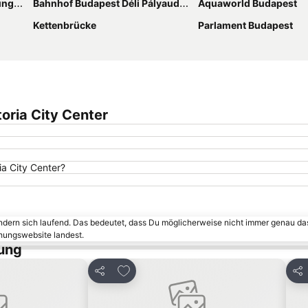
ring
Bahnhof Budapest Déli Pályaudvar
Aquaworld Budapest
Kettenbrücke
Parlament Budapest
oria City Center
ia City Center?
ändern sich laufend. Das bedeutet, dass Du möglicherweise nicht immer genau da
chungswebsite landest.
tung
inzufügen
Zu Favoriten hinzufügen
Teilen
Tei