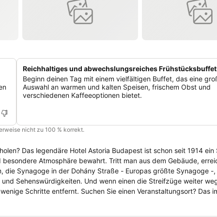
Reichhaltiges und abwechslungsreiches Frühstücksbuffet
Beginn deinen Tag mit einem vielfältigen Buffet, das eine gro
en
Auswahl an warmen und kalten Speisen, frischem Obst und
verschiedenen Kaffeeoptionen bietet.
cherweise nicht zu 100 % korrekt.
holen? Das legendäre Hotel Astoria Budapest ist schon seit 1914 ein
 und besondere Atmosphäre bewahrt. Tritt man aus dem Gebäude, erre
, die Synagoge in der Dohány Straße - Europas größte Synagoge -,
 und Sehenswürdigkeiten. Und wenn einen die Streifzüge weiter weg
n Sie einen Veranstaltungsort? Das im
et sich hervorragend sowohl für Fachprogramme als auch für gesellsc
e individuelle Atmosphäre ankommt.