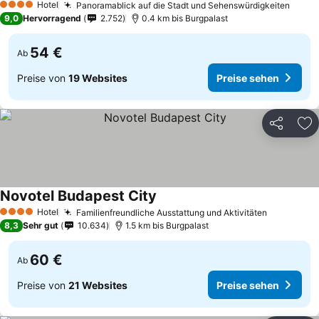
Hotel
Panoramablick auf die Stadt und Sehenswürdigkeiten
4 Sterne
9,0
Hervorragend
2.752
0.4 km bis Burgpalast
54 €
Ab
Preise von
19 Websites
Preise sehen
Teilen
Zu
Novotel Budapest City
Hotel
Familienfreundliche Ausstattung und Aktivitäten
4 Sterne
8,3
Sehr gut
10.634
1.5 km bis Burgpalast
60 €
Ab
Preise von
21 Websites
Preise sehen