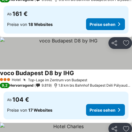
161 €
Ab
Preise von
18 Websites
Preise sehen
Teilen
Zu
voco Budapest D8 by IHG
Hotel
Top-Lage im Zentrum von Budapest
3 Sterne
9,2
Hervorragend
9.819
1.8 km bis Bahnhof Budapest Déli Pályaudvar
104 €
Ab
Preise von
17 Websites
Preise sehen
Teilen
Zu