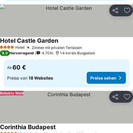
Teilen
Zu
Hotel Castle Garden
Hotel
Zimmer mit privaten Terrassen
4 Sterne
9,0
Hervorragend
4.704
1.4 km bis Burgpalast
60 €
Ab
Preise von
18 Websites
Preise sehen
Beliebte Wahl
Teilen
Zu
Corinthia Budapest