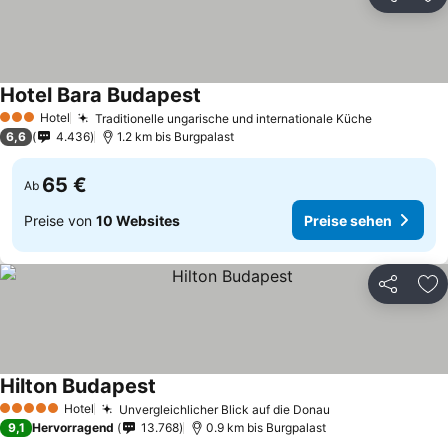
Teilen
Zu
Hotel Bara Budapest
Hotel
Traditionelle ungarische und internationale Küche
3 Sterne
6,6
4.436
1.2 km bis Burgpalast
65 €
Ab
Preise von
10 Websites
Preise sehen
Teilen
Zu
Hilton Budapest
Hotel
Unvergleichlicher Blick auf die Donau
5 Sterne
9,1
Hervorragend
13.768
0.9 km bis Burgpalast