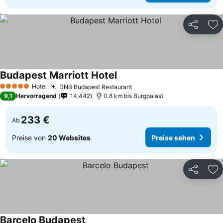
Teilen
Zu
Budapest Marriott Hotel
Hotel
DNB Budapest Restaurant
5 Sterne
9,1
Hervorragend
14.442
0.8 km bis Burgpalast
233 €
Ab
Preise von
20 Websites
Preise sehen
Teilen
Zu
Barcelo Budapest