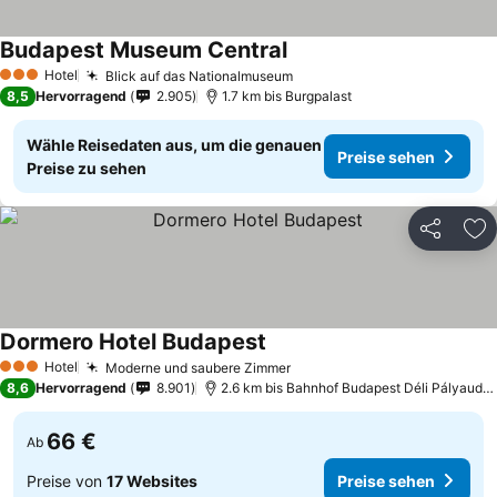
Budapest Museum Central
Hotel
Blick auf das Nationalmuseum
3 Sterne
8,5
Hervorragend
2.905
1.7 km bis Burgpalast
Wähle Reisedaten aus, um die genauen
Preise sehen
Preise zu sehen
Teilen
Zu
Dormero Hotel Budapest
Hotel
Moderne und saubere Zimmer
3 Sterne
8,6
Hervorragend
8.901
2.6 km bis Bahnhof Budapest Déli Pályaudvar
66 €
Ab
Preise von
17 Websites
Preise sehen