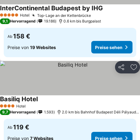
InterContinental Budapest by IHG
Hotel
Top-Lage an der Kettenbrücke
5 Sterne
9,1
Hervorragend
19.186
0.6 km bis Burgpalast
158 €
Ab
Preise von
19 Websites
Preise sehen
Teilen
Zu
Basiliq Hotel
Hotel
4 Sterne
9,7
Hervorragend
1.593
2.0 km bis Bahnhof Budapest Déli Pályaudvar
119 €
Ab
Preise von
7 Websites
Preise sehen