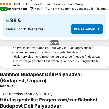
Hotel
Luxuriöse Zimmer mit einzigartigem Design
4 Sterne
9,3
Hervorragend
7.651
2.4 km bis Bahnhof Budapest Déli Pályaudvar
98 €
Ab
Preise von
15 Websites
Preise sehen
Mehr
Die Preise und Verfügbarkeit, die wir von Buchungswebsites
erhalten, ändern sich laufend. Das bedeutet, dass Du
möglicherweise nicht immer genau dasselbe Angebot findest, das
Du auf trivago gesehen hast, wenn Du auf der Buchungswebsite
landest.
Bahnhof Budapest Déli Pályaudvar
(Budapest, Ungarn)
Kontakt
1.ker. Krisztina körút 37/A
,
1012
,
Häufig gestellte Fragen zum/zur Bahnhof
Budapest Déli Pályaudvar