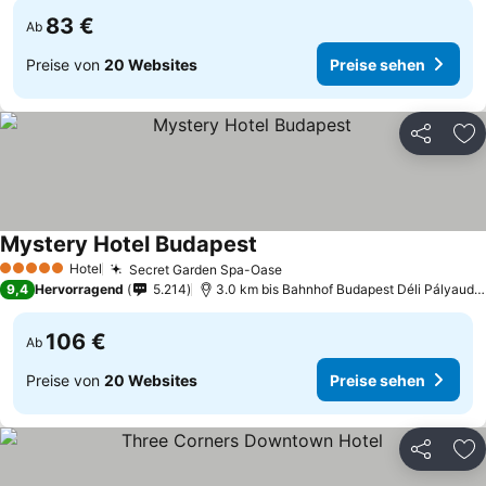
83 €
Ab
Preise von
20 Websites
Preise sehen
Teilen
Zu
Mystery Hotel Budapest
Hotel
Secret Garden Spa-Oase
5 Sterne
9,4
Hervorragend
5.214
3.0 km bis Bahnhof Budapest Déli Pályaudvar
106 €
Ab
Preise von
20 Websites
Preise sehen
Teilen
Zu