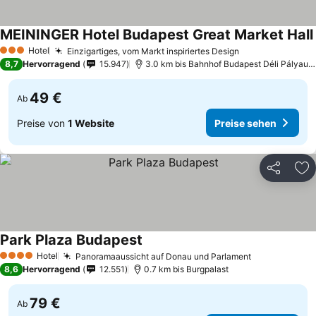
MEININGER Hotel Budapest Great Market Hall
Hotel
Einzigartiges, vom Markt inspiriertes Design
3 Sterne
8,7
Hervorragend
15.947
3.0 km bis Bahnhof Budapest Déli Pályaudvar
49 €
Ab
Preise von
1 Website
Preise sehen
Teilen
Zu
Park Plaza Budapest
Hotel
Panoramaaussicht auf Donau und Parlament
4 Sterne
8,6
Hervorragend
12.551
0.7 km bis Burgpalast
79 €
Ab