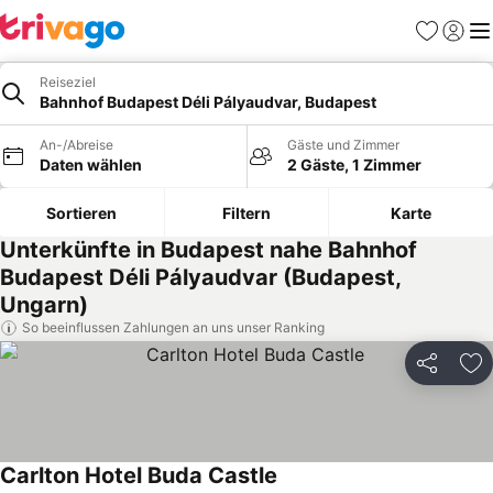
Favoriten
Einlog
Me
Reiseziel
Bahnhof Budapest Déli Pályaudvar, Budapest
An-/Abreise
Gäste und Zimmer
Daten wählen
2 Gäste, 1 Zimmer
Sortieren
Filtern
Karte
Unterkünfte in Budapest nahe Bahnhof
Budapest Déli Pályaudvar (Budapest,
Ungarn)
So beeinflussen Zahlungen an uns unser Ranking
Teilen
Zu
Carlton Hotel Buda Castle