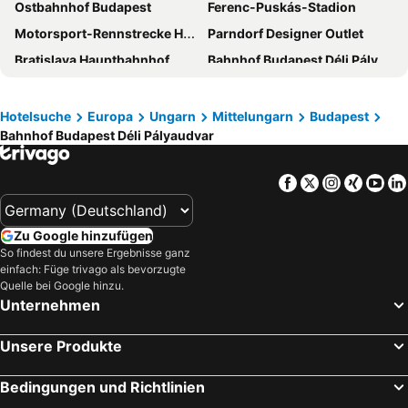
Ostbahnhof Budapest
Ferenc-Puskás-Stadion
Hotel City Inn
Mystery Hotel Budapest
Motorsport-Rennstrecke Hungaroring
Parndorf Designer Outlet
Danubius Hotel Astoria City Center
Anantara New York Palace Budapest - A Leading Hotel of the World
Bratislava Hauptbahnhof
Bahnhof Budapest Déli Pályaudvar
Radisson Blu Beke Hotel, Budapest
Ensana Grand Margaret Island
Seefestspiele Mörbisch
Aquaworld Budapest
a&o Hostel Budapest City
Danubius Hotel Helia
Jasna Nizke Tatry - Chopok
Margareteninsel
Hotelsuche
Europa
Ungarn
Mittelungarn
Budapest
Park Plaza Budapest
Dean's College Hotel
Bahnhof Budapest Déli Pályaudvar
Flughafen Bratislava
Neusiedler See
Ensana Thermal Margaret Island
K+K Hotel Opera
Hévíz Promenade
Nyugati Train Station
Medos Hotel
Nemzeti Hotel Budapest - MGallery Collection
Facebook
Twitter
Instagra
Xing
Yo
Bahnhof Györ
Kettenbrücke
easyHotel Budapest Oktogon
Mercure Budapest City Center Hotel
Parlament Budapest
7th District
Hotel Bristol Budapest
Airport Hotel Budapest
Zu Google hinzufügen
Hortobagy National Park - the Puszta
Promenade Balatonlelle
Opera Garden Hotel & Apartments
Royal Park Boutique Hotel
So findest du unsere Ergebnisse ganz
einfach: Füge trivago als bevorzugte
Formula 1 Hungarian Grand Prix
Westbahnhof Budapest
Classic Hotel
voco Budapest D8 by IHG
Quelle bei Google hinzu.
Váci utca Straße
Zalakaros Spa and Aquapark
ibis Budapest Castle Hill
ibis Budapest Citysouth
Unternehmen
Pannonia Ring
Eger Thermal Spa
Budapest Marriott Hotel
Barcelo Budapest
Unsere Produkte
Kelenföld Railway Station
Zentrale Markthalle
ibis Budapest City
ibis Styles Budapest Citywest
Kelenföld
Belváros-Lipótváros
Carat Boutique Hotel
Hotel Clark Budapest - Adults Only
Bedingungen und Richtlinien
Deák Ferenc tér metro station
Erzsébetváros