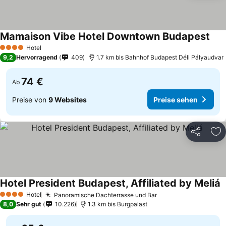
Mamaison Vibe Hotel Downtown Budapest
Hotel
4 Sterne
9,2
Hervorragend
409
1.7 km bis Bahnhof Budapest Déli Pályaudvar
74 €
Ab
Preise von
9 Websites
Preise sehen
Teilen
Zu
Hotel President Budapest, Affiliated by Meliá
Hotel
Panoramische Dachterrasse und Bar
4 Sterne
8,0
Sehr gut
10.226
1.3 km bis Burgpalast