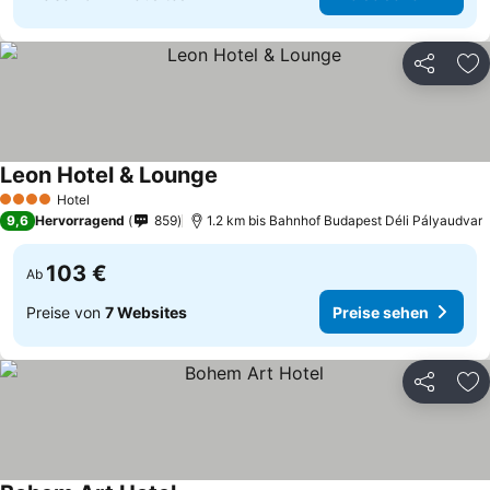
Teilen
Zu
Leon Hotel & Lounge
Hotel
4 Sterne
9,6
Hervorragend
859
1.2 km bis Bahnhof Budapest Déli Pályaudvar
103 €
Ab
Preise von
7 Websites
Preise sehen
Teilen
Zu