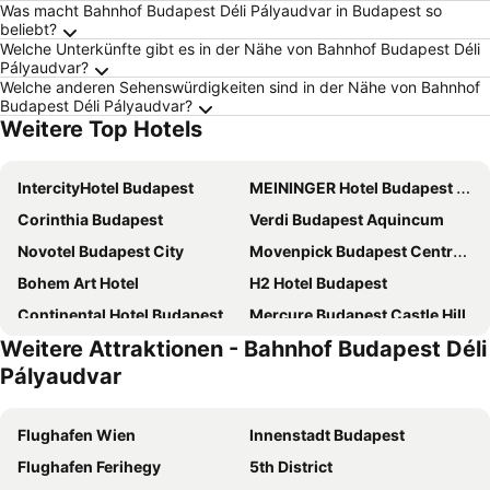
Was macht Bahnhof Budapest Déli Pályaudvar in Budapest so
beliebt?
Welche Unterkünfte gibt es in der Nähe von Bahnhof Budapest Déli
Pályaudvar?
Welche anderen Sehenswürdigkeiten sind in der Nähe von Bahnhof
Budapest Déli Pályaudvar?
Weitere Top Hotels
IntercityHotel Budapest
MEININGER Hotel Budapest Great Market Hall
Corinthia Budapest
Verdi Budapest Aquincum
Novotel Budapest City
Movenpick Budapest Centrum
Bohem Art Hotel
H2 Hotel Budapest
Continental Hotel Budapest
Mercure Budapest Castle Hill
Weitere Attraktionen - Bahnhof Budapest Déli
NH Collection Budapest City Center
InterContinental Budapest by IHG
Pályaudvar
Fortuna Boat Hotel Budapest
Hilton Budapest
Dormero Hotel Budapest
Benczur Hotel
Flughafen Wien
Innenstadt Budapest
Carlton Hotel Buda Castle
Up Hotel Budapest
Flughafen Ferihegy
5th District
Hard Rock Hotel Budapest
Hotel President Budapest, Affiliated by Meliá