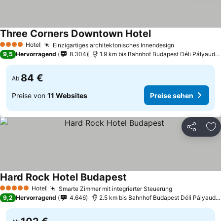
Three Corners Downtown Hotel
Hotel
Einzigartiges architektonisches Innendesign
4 Sterne
9,5
Hervorragend
8.304
1.9 km bis Bahnhof Budapest Déli Pályaudvar
84 €
Ab
Preise von
11 Websites
Preise sehen
Teilen
Zu
Hard Rock Hotel Budapest
Hotel
Smarte Zimmer mit integrierter Steuerung
5 Sterne
9,2
Hervorragend
4.646
2.5 km bis Bahnhof Budapest Déli Pályaudvar