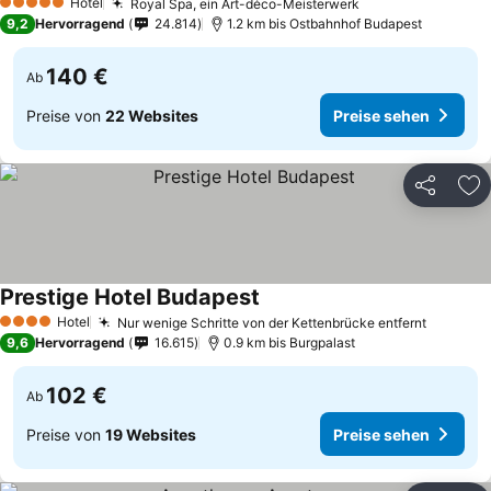
Hotel
Royal Spa, ein Art-déco-Meisterwerk
5 Sterne
9,2
Hervorragend
24.814
1.2 km bis Ostbahnhof Budapest
140 €
Ab
Preise von
22 Websites
Preise sehen
Teilen
Zu
Prestige Hotel Budapest
Hotel
Nur wenige Schritte von der Kettenbrücke entfernt
4 Sterne
9,6
Hervorragend
16.615
0.9 km bis Burgpalast
102 €
Ab
Preise von
19 Websites
Preise sehen