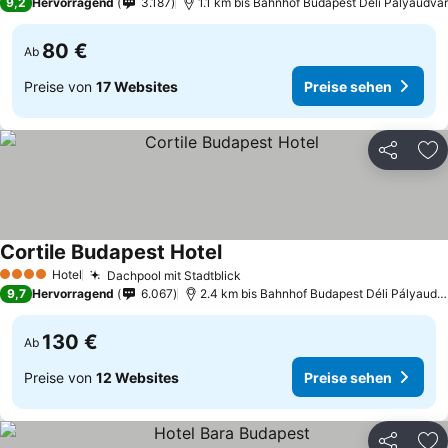
9,2
Hervorragend
3.187
1.1 km bis Bahnhof Budapest Déli Pályaudvar
80 €
Ab
Preise von
17 Websites
Preise sehen
Teilen
Zu
Cortile Budapest Hotel
Hotel
Dachpool mit Stadtblick
4 Sterne
9,7
Hervorragend
6.067
2.4 km bis Bahnhof Budapest Déli Pályaudvar
130 €
Ab
Preise von
12 Websites
Preise sehen