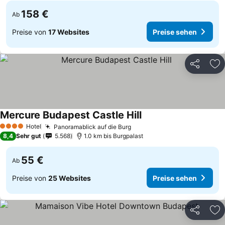
158 €
Ab
Preise von
17 Websites
Preise sehen
Teilen
Zu
Mercure Budapest Castle Hill
Hotel
Panoramablick auf die Burg
4 Sterne
8,4
Sehr gut
5.568
1.0 km bis Burgpalast
55 €
Ab
Preise von
25 Websites
Preise sehen
Teilen
Zu