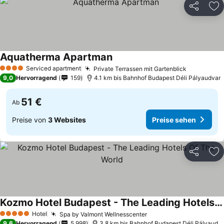
Teilen
Zu
Aquatherma Apartman
Serviced apartment
Private Terrassen mit Gartenblick
4 Sterne
9,0
Hervorragend
159
4.1 km bis Bahnhof Budapest Déli Pályaudvar
51 €
Ab
Preise von
3 Websites
Preise sehen
Teilen
Zu
Kozmo Hotel Budapest - The Leading Hotels Of The World
Hotel
Spa by Valmont Wellnesscenter
5 Sterne
9,6
Hervorragend
5.998
3.8 km bis Bahnhof Budapest Déli Pályaudvar