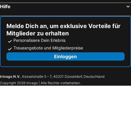
Christina Residence
JobelHome
Hilfe
Balatonfüred
Lotz Hall at Keleti Railway Station
Buda Castle Hotel
Maison Bistro & Hotel
Sárvár Spa and Wellness Centre
Familypark Neusiedlersee
Hotel Burg
St George Residence
Angyalföld
Laszlo Papp Budapest Sports Arena
Melde Dich an, um exklusive Vorteile für
Kulturinnov
Baltazár Boutique Hotel
Mitglieder zu erhalten
Népliget Bus Station
Keszthely Downtown
Pest-Buda Design Hotel
Hotel Castle Garden
Personalisiere Dein Erlebnis
Budapest Christmas Market
St.-Stephans-Basilika
Bellevue Budapest B&B
Buda Hill Residences
Treueangebote und Mitgliederpreise
Ungarische Staatsoper
Budapesti M1 Metro Line
Balance Green Door 7
Monastery Boutique Budapest
Einloggen
8th District
Rába Quelle Thermal Bath and Spa
Monastery Boutique Hotel Budapest
Piano Castle Hill Apartments
Krisztinaváros XII kerület
Krisztinaváros
Sashalom Hotel
Erika Vendégház
Burgviertel Vár
Labirintus
Wonder Budapest
Milky Way Hotel
trivago N.V.
, Kesselstraße 5 – 7, 40221 Düsseldorf, Deutschland
Copyright 2026 trivago | Alle Rechte vorbehalten.
Summer Night Concerts in the Hilton Dominican Court
Matthiaskirche
Rooftop City Residence
Onyx Luxury Budapest
Fischerbastei
1st District
King Apartments
Hotel Corvin Lux
MOM Park Bevásárlóközpont
Széll Kálmán Square
Canada Hotel
You Boutique Suites By Bqa
Hegyvidék
Budafok-Tétény
You Hotel Budapest - Handwritten Collection (september 2025)
Mammut
Kackac playhouse
Burgpalast
Magyar Nemzeti Galéria