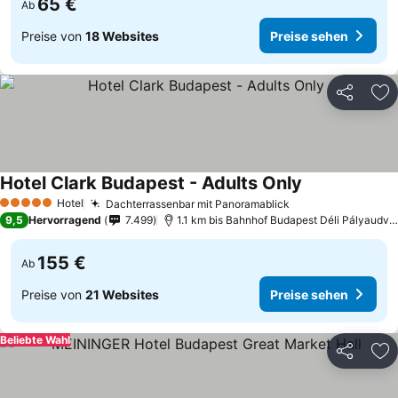
65 €
Ab
Preise von
18 Websites
Preise sehen
Teilen
Zu
Hotel Clark Budapest - Adults Only
Hotel
Dachterrassenbar mit Panoramablick
5 Sterne
9,5
Hervorragend
7.499
1.1 km bis Bahnhof Budapest Déli Pályaudvar
155 €
Ab
Preise von
21 Websites
Preise sehen
Beliebte Wahl
Teilen
Zu