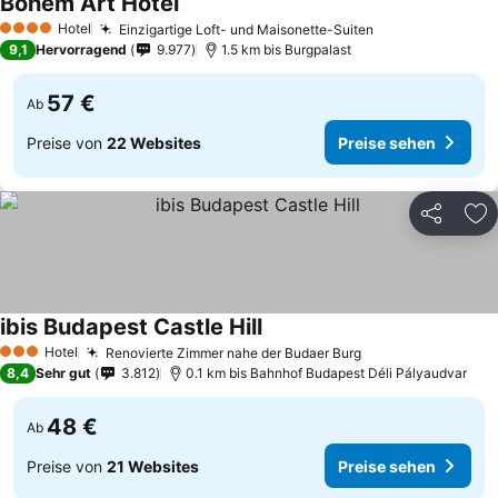
Bohem Art Hotel
Hotel
Einzigartige Loft- und Maisonette-Suiten
4 Sterne
9,1
Hervorragend
9.977
1.5 km bis Burgpalast
57 €
Ab
Preise von
22 Websites
Preise sehen
Teilen
Zu
ibis Budapest Castle Hill
Hotel
Renovierte Zimmer nahe der Budaer Burg
3 Sterne
8,4
Sehr gut
3.812
0.1 km bis Bahnhof Budapest Déli Pályaudvar
48 €
Ab
Preise von
21 Websites
Preise sehen