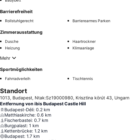
Babybett
Barrierefreiheit
Rollstuhlgerecht
Barrierearmes Parken
Zimmerausstattung
Dusche
Haartrockner
Heizung
Klimaanlage
Mehr
Sportmöglichkeiten
Fahrradverleih
Tischtennis
Standort
1013, Budapest, Ntak:Sz19000980, Krisztina körút 43, Ungarn
Entfernung von ibis Budapest Castle Hill
Budapest-Déli
:
0.2
km
Matthiaskirche
:
0.6
km
Fischerbastei
:
0.7
km
Burgpalast
:
1
km
Kettenbrücke
:
1.2
km
Budapest
:
1.7
km