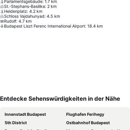
Parlamentsgebäude
:
1.7
km
St.-Stephans-Basilika
:
2
km
Heldenplatz
:
4.2
km
Schloss Vajdahunyad
:
4.5
km
Rudolf
:
4.7
km
Budapest Liszt Ferenc International Airport
:
18.4
km
Entdecke Sehenswürdigkeiten in der Nähe
Karte vergrößern
Innenstadt Budapest
Flughafen Ferihegy
5th District
Ostbahnhof Budapest