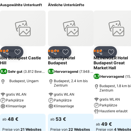
Ausgewählte Unterkunft
Ähnliche Unterkünfte
Hotel
Hotel
Hotel
3 Sterne
4 Sterne
3 Sterne
Teilen
Zu Favoriten hinzufügen
Teilen
Zu Favoriten hinzufügen
Teilen
Zu Favor
ibis Budapest Castle
IntercityHotel
MEININGER Hotel
Hill
Budapest
Budapest Great
Market Hall
8,4
8,9
Sehr gut
(
3.812 Bewertungen
Hervorragend
)
(
7.948 Bewertungen
)
8,7
Hervorragend
(
15
Budapest, Ungarn
Budapest, 2.4 km bis
Zentrum
Budapest, 1.8 km bi
Zentrum
gratis WLAN
gratis WLAN
gratis WLAN
Parkplätze
Parkplätze
Parkplätze
Klimaanlage
Klimaanlage
Haustiere erlaubt
Preise sehen
Preise sehen
48 €
53 €
ab
ab
Preise sehen
49 €
ab
Preise von
21 Websites
Preise von
22 Websites
Preise von
4 Websit