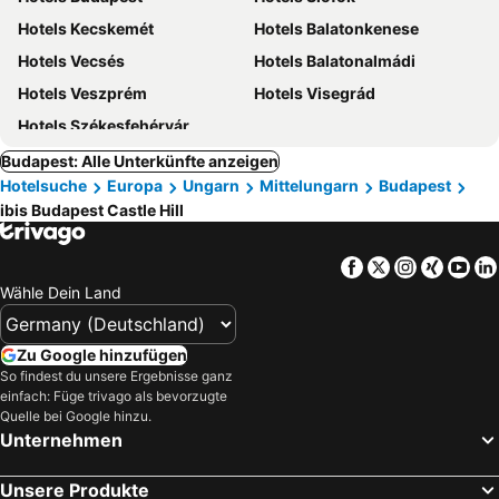
Hotels Kecskemét
Hotels Balatonkenese
Hotels Vecsés
Hotels Balatonalmádi
Hotels Veszprém
Hotels Visegrád
Hotels Székesfehérvár
Budapest: Alle Unterkünfte anzeigen
Hotelsuche
Europa
Ungarn
Mittelungarn
Budapest
ibis Budapest Castle Hill
Facebook
Twitter
Instagra
Xing
Yo
Wähle Dein Land
Zu Google hinzufügen
So findest du unsere Ergebnisse ganz
einfach: Füge trivago als bevorzugte
Quelle bei Google hinzu.
Unternehmen
Unsere Produkte