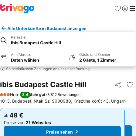
Favoriten
Einlog
Me
Alle Unterkünfte in Budapest anzeigen
Reiseziel
ibis Budapest Castle Hill
An-/Abreise
Gäste und Zimmer
Daten wählen
2 Gäste, 1 Zimmer
So beeinflussen Zahlungen an uns unser Ranking
ibis Budapest Castle Hill
Teilen
Zu
Hotel
8,4
Sehr gut
(
3.812 Bewertungen
)
3 Sterne
1013, Budapest, Ntak:Sz19000980, Krisztina körút 43, Ungarn
48 €
48 €
ab
ab
Preise von
21 Websites
Preise von
21 Websites
Preise sehen
Preise sehen