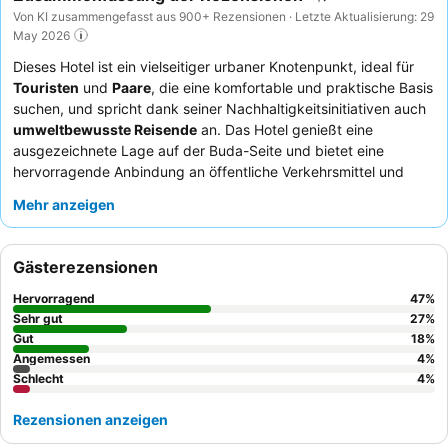
Von KI zusammengefasst aus 900+ Rezensionen · Letzte Aktualisierung: 29
May 2026
Dieses Hotel ist ein vielseitiger urbaner Knotenpunkt, ideal für
Touristen
und
Paare
, die eine komfortable und praktische Basis
suchen, und spricht dank seiner Nachhaltigkeitsinitiativen auch
umweltbewusste Reisende
an. Das Hotel genießt eine
ausgezeichnete Lage auf der Buda-Seite und bietet eine
hervorragende Anbindung an öffentliche Verkehrsmittel und
wichtige Sehenswürdigkeiten wie die
Budaer Burg
und die
Mehr anzeigen
Fischerbastei
. Die Gäste loben durchweg das
Frühstücksbuffet
des Hotels für seine große Auswahl und
Vielfalt, die einen gelungenen Start in den Tag garantiert. Das
Gästerezensionen
Personal wird stets für seine außergewöhnliche Freundlichkeit
und Hilfsbereitschaft gelobt, wobei viele ihre ausgezeichneten
Hervorragend
47
%
Englischkenntnisse schätzen. Für einen ruhigeren Aufenthalt
Sehr gut
27
%
könnten Gäste ein Zimmer mit Gartenblick in Betracht ziehen.
Gut
18
%
Angemessen
4
%
Schlecht
4
%
Rezensionen anzeigen