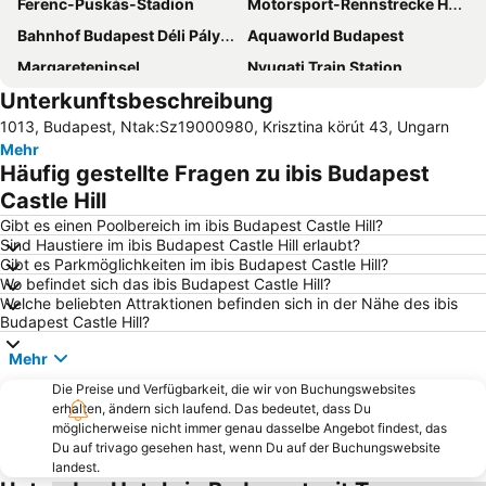
Ferenc-Puskás-Stadion
Motorsport-Rennstrecke Hungaroring
Bahnhof Budapest Déli Pályaudvar
Aquaworld Budapest
Margareteninsel
Nyugati Train Station
Unterkunftsbeschreibung
Kettenbrücke
Parlament Budapest
1013, Budapest, Ntak:Sz19000980, Krisztina körút 43, Ungarn
7th District
Formula 1 Hungarian Grand Prix
Mehr
Westbahnhof Budapest
Váci utca Straße
Häufig gestellte Fragen zu ibis Budapest
Kelenföld Railway Station
Zentrale Markthalle
Castle Hill
Kelenföld
Belváros-Lipótváros
Gibt es einen Poolbereich im ibis Budapest Castle Hill?
Sind Haustiere im ibis Budapest Castle Hill erlaubt?
Deák Ferenc tér metro station
Erzsébetváros
Gibt es Parkmöglichkeiten im ibis Budapest Castle Hill?
Wo befindet sich das ibis Budapest Castle Hill?
Lotz Hall at Keleti Railway Station
Angyalföld
Welche beliebten Attraktionen befinden sich in der Nähe des ibis
Laszlo Papp Budapest Sports Arena
Népliget Bus Station
Budapest Castle Hill?
Budapest Christmas Market
St.-Stephans-Basilika
Mehr
Ungarische Staatsoper
Budapesti M1 Metro Line
Die Preise und Verfügbarkeit, die wir von Buchungswebsites
erhalten, ändern sich laufend. Das bedeutet, dass Du
8th District
Rudas Heil - Thermalbad
möglicherweise nicht immer genau dasselbe Angebot findest, das
Große Synagoge
Termálne kúpalisko Vadaš Štúrovo
Du auf trivago gesehen hast, wenn Du auf der Buchungswebsite
landest.
Fischerbastei
Burgviertel Vár