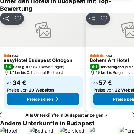
Unter den Hotels in Budapest mit Top-
Széchenyi-Bad
Budapest Park
Bewertung
Vorosmarty Square
Altstadt von Szentendre
Teilen
Zu Favoriten hinzufügen
Teilen
Zu Favoriten
Hungexpo
3rd District
Boulevardstraße Andrássy út
Budapest international Shipstation
Regnum Marianum Parish
Aquincum
Csillaghegy
Donauknie
Hotel
Hotel
Gellért Hill Cave
11th District
2 Sterne
4 Sterne
easyHotel Budapest Oktogon
Bohem Art Hotel
8,0
9,1
Sehr gut
(
6.849 Bewertungen
)
Hervorragend
(
9.97
1.7 km bis Ostbahnhof Budapest
1.5 km bis Burgpalast
34 €
57 €
ab
ab
Preise von
20 Websites
Preise von
22 Websi
Preise sehen
Preise se
Alle Unterkünfte in Budapest anzeigen
Andere Unterkünfte in Budapest