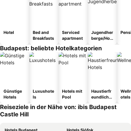
Hotel
Bed and
Serviced
Jugendher
Pens
Breakfasts
apartment
berge/Hos
tel
Budapest: beliebte Hotelkategorien
Günstige
Luxushote
Hotels mit
Haustierfr
Well
Hotels
ls
Pool
eundliche
otels
Hotels
Reiseziele in der Nähe von: ibis Budapest
Castle Hill
Hotels Budapest
Hotels Siófok