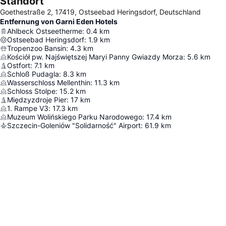
Standort
Goethestraße 2, 17419, Ostseebad Heringsdorf, Deutschland
Entfernung von Garni Eden Hotels
Ahlbeck Ostseetherme
:
0.4
km
Ostseebad Heringsdorf
:
1.9
km
Tropenzoo Bansin
:
4.3
km
Kościół pw. Najświętszej Maryi Panny Gwiazdy Morza
:
5.6
km
Ostfort
:
7.1
km
Schloß Pudagla
:
8.3
km
Wasserschloss Mellenthin
:
11.3
km
Schloss Stolpe
:
15.2
km
Międzyzdroje Pier
:
17
km
1. Rampe V3
:
17.3
km
Muzeum Wolińskiego Parku Narodowego
:
17.4
km
Szczecin-Goleniów "Solidarność" Airport
:
61.9
km