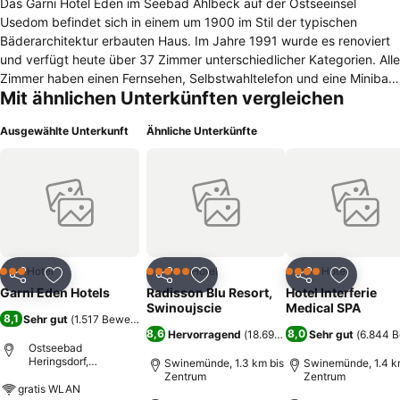
Das Garni Hotel Eden im Seebad Ahlbeck auf der Ostseeinsel
Usedom befindet sich in einem um 1900 im Stil der typischen
Bäderarchitektur erbauten Haus. Im Jahre 1991 wurde es renoviert
und verfügt heute über 37 Zimmer unterschiedlicher Kategorien. Alle
Zimmer haben einen Fernsehen, Selbstwahltelefon und eine Minibar.
Mit ähnlichen Unterkünften vergleichen
Die Bäder sind mit Dusche und WC ausgestattet. Zusätzlich warten
einige Zimmer mit Badewanne und einer Terrasse auf. Das
Ausgewählte Unterkunft
Ähnliche Unterkünfte
Frühstücksbuffet wird bei schönem Wetter auf der Terrasse serviert.
Lassen Sie es sich in der zum Haus gehörenden Sauna oder dem
Dampfbad gut gehen! Die zweitgrößte Insel Deutschland, Usedom
hat einen 42 Kilometer langen steinfreien, weißen Sandstrand. Das
Seebad Ahlbeck gehört zur Gemeinde Heringsdorf und ist eines der
drei Kaiserbäder der Insel. Besuchen Sie das Wahrzeichen des
Ortes, die historische Ahlbecker Seebrücke aus dem Jahr 1899, die
1993 erneuert wurde und 280 Meter auf die Ostsee hinaus ragt!
Hotel
Hotel
Hotel
3 Sterne
5 Sterne
4 Sterne
Teilen
Zu Favoriten hinzufügen
Teilen
Zu Favoriten hinzufügen
Teilen
Zu Favor
Zum Garni Hotel Eden gehört auch ein Parkplatz, welchen Sie
Garni Eden Hotels
Radisson Blu Resort,
Hotel Interferie
kostenpflichtig nutzen können.
Swinoujscie
Medical SPA
8,1
Sehr gut
(
1.517 Bewertungen
)
8,6
8,0
Hervorragend
(
18.693 Bewertungen
Sehr gut
)
(
6.844 
Ostseebad
Heringsdorf,
Swinemünde, 1.3 km bis
Swinemünde, 1.4 k
Deutschland
Zentrum
Zentrum
gratis WLAN