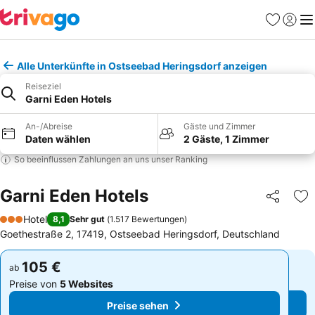
Favoriten
Einlog
Me
Alle Unterkünfte in Ostseebad Heringsdorf anzeigen
Reiseziel
Garni Eden Hotels
An-/Abreise
Gäste und Zimmer
Daten wählen
2 Gäste, 1 Zimmer
So beeinflussen Zahlungen an uns unser Ranking
Garni Eden Hotels
Teilen
Zu
Hotel
8,1
Sehr gut
(
1.517 Bewertungen
)
3 Sterne
Goethestraße 2, 17419, Ostseebad Heringsdorf, Deutschland
105 €
105 €
ab
ab
Preise von
5 Websites
Preise von
5 Websites
Preise sehen
Preise sehen