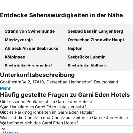
Entdecke Sehenswürdigkeiten in der Nähe
Karte vergrößern
Strand von Swinemünde
Seebad Bansin Langenberg
Międzyzdroje
Ostseebad Zinnowitz Hauptstrand
Ahlbeck An der Seebrücke
Neptun
Kölpinsee
Seebrücke Lubmin
Seebrücke Heringsdorf
Seebrücke Ahlbeck
Unterkunftsbeschreibung
Koserow
Heringsdorf Sportstrand
Goethestraße 2, 17419, Ostseebad Heringsdorf, Deutschland
Tropenhaus Bansin
Plaża Dziwnówek
Mehr
Avangard
Karlshagen Hauptstrand
Häufig gestellte Fragen zu Garni Eden Hotels
Trassenheide Hauptstrand
Albatros
Gibt es einen Poolbereich im Garni Eden Hotels?
Sind Haustiere im Garni Eden Hotels erlaubt?
Promenada Gwiazd
Leuchtturm Swinemünde
Gibt es Parkmöglichkeiten im Garni Eden Hotels?
Haffbad Ueckermünde
Plaża Wisełka
Wie sind die Check-in und Check-out Zeiten im Garni Eden Hotels?
Wo befindet sich das Garni Eden Hotels?
Segtouren Usedom
Naturpark Usedom
Mehr