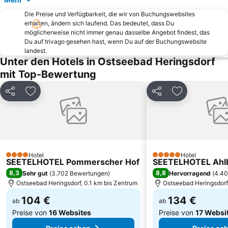
Badestrand Mönkebude
Nadmorska
Die Preise und Verfügbarkeit, die wir von Buchungswebsites
Seebad Loddin Hauptstrand
Molo w Międzyzdrojach
erhalten, ändern sich laufend. Das bedeutet, dass Du
Przytór
Amber Baltic Golf Club
möglicherweise nicht immer genau dasselbe Angebot findest, das
Du auf trivago gesehen hast, wenn Du auf der Buchungswebsite
Śródmieście
Łukęcin Golf and Relax Club
landest.
Unter den Hotels in Ostseebad Heringsdorf
Astoria
Plaża Łukęcin
mit Top-Bewertung
Karsibór
Plaza Dziwnow
Park Zdrojowy
Flughafen Heringsdorf
Teilen
Zu Favoriten hinzufügen
Teilen
Zu Favoriten
Port Dziwnów
Rhodos
Seebrückenrestaurant
Kirche der Mutter Gottes Stella Maris
Dworzec PKP
Bożyce
Plaża Grodno
U-Boot Museum Juliett U461
Hotel
Hotel
4 Sterne
5 Sterne
SEETELHOTEL Pommerscher Hof
SEETELHOTEL Ahlb
Plaża w Międzywodziu
Yachthafen Mönkebude
8,3
8,8
Sehr gut
(
3.702 Bewertungen
)
Hervorragend
(
4.40
Frederic Chopin Spa Park
Engelsfestung
Ostseebad Heringsdorf, 0.1 km bis Zentrum
Ostseebad Heringsdorf,
104 €
134 €
ab
ab
Preise von
16 Websites
Preise von
17 Websi