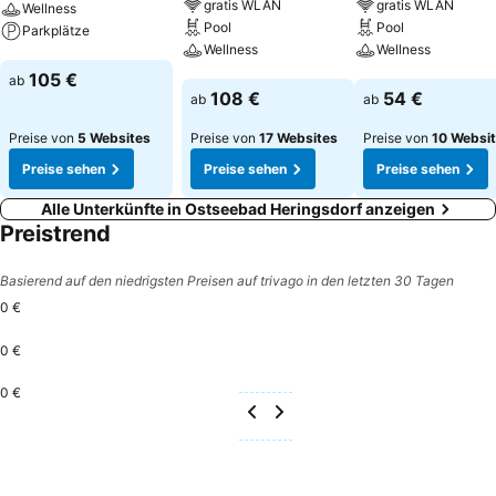
gratis WLAN
gratis WLAN
Wellness
Pool
Pool
Parkplätze
Wellness
Wellness
Preise sehen
105 €
ab
Preise sehen
Preise sehen
108 €
54 €
ab
ab
Preise von
5 Websites
Preise von
17 Websites
Preise von
10 Websi
Preise sehen
Preise sehen
Preise sehen
Alle Unterkünfte in Ostseebad Heringsdorf anzeigen
Preistrend
Basierend auf den niedrigsten Preisen auf trivago in den letzten 30 Tagen
0 €
0 €
0 €