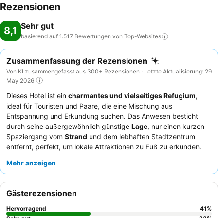
Rezensionen
Sehr gut
8,1
basierend auf 1.517 Bewertungen von
Top-Websites
Zusammenfassung der Rezensionen
Von KI zusammengefasst aus 300+ Rezensionen · Letzte Aktualisierung: 29
May 2026
Dieses Hotel ist ein
charmantes und vielseitiges Refugium
,
ideal für Touristen und Paare, die eine Mischung aus
Entspannung und Erkundung suchen. Das Anwesen besticht
durch seine außergewöhnlich günstige
Lage
, nur einen kurzen
Spaziergang vom
Strand
und dem lebhaften Stadtzentrum
entfernt, perfekt, um lokale Attraktionen zu Fuß zu erkunden.
Gäste können im ruhigen
Wellnessbereich
entspannen, der
Mehr anzeigen
eine Sauna bietet, die für die private Nutzung vorgeheizt
werden kann. Das aufmerksame Personal wird stets für seinen
freundlichen und hilfsbereiten Service gelobt, der das
Gästerezensionen
reichhaltige und vielfältige
Frühstücksbuffet
ergänzt, das für
viele ein Höhepunkt ist. Für ein ruhigeres Erlebnis wird Gästen
Hervorragend
41
%