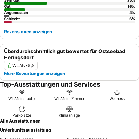
empfohlen, ein Zimmer mit Gartenblick anzufragen.
Sehr gut
33
%
Gut
16
%
Angemessen
4
%
Schlecht
6
%
Rezensionen anzeigen
Überdurchschnittlich gut bewertet für Ostseebad
Heringsdorf
WLAN
•
8,9
Mehr Bewertungen anzeigen
Top-Ausstattungen und Services
WLAN in Lobby
WLAN im Zimmer
Wellness
Parkplätze
Klimaanlage
Alle Ausstattungen
Unterkunftsausstattung