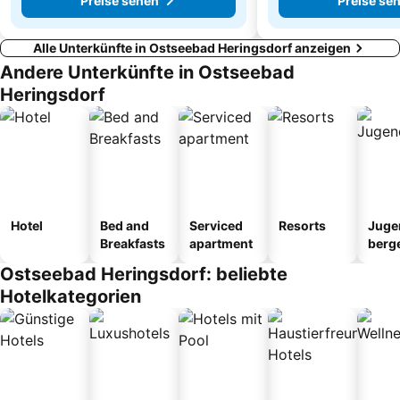
Preise sehen
Preise se
Alle Unterkünfte in Ostseebad Heringsdorf anzeigen
Andere Unterkünfte in Ostseebad
Heringsdorf
Hotel
Bed and
Serviced
Resorts
Juge
Breakfasts
apartment
berg
tel
Ostseebad Heringsdorf: beliebte
Hotelkategorien