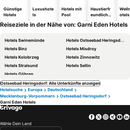
Günstige
Luxushote
Hotels mit
Haustierfr
Well
Hotels
ls
Pool
eundliche
otels
Hotels
Reiseziele in der Nähe von: Garni Eden Hotels
Hotels Swinemünde
Hotels Ostseebad Heringsdorf
Hotels Binz
Hotels Misdroy
Hotels Kolobrzeg
Hotels Zinnowitz
Hotels Stralsund
Hotels Sellin
Hotels Göhren
Ostseebad Heringsdorf: Alle Unterkünfte anzeigen
Hotelsuche
Europa
Deutschland
Mecklenburg-Vorpommern
Ostseebad Heringsdorf
Garni Eden Hotels
Facebook
Twitter
Instagra
Xing
Yo
Wähle Dein Land