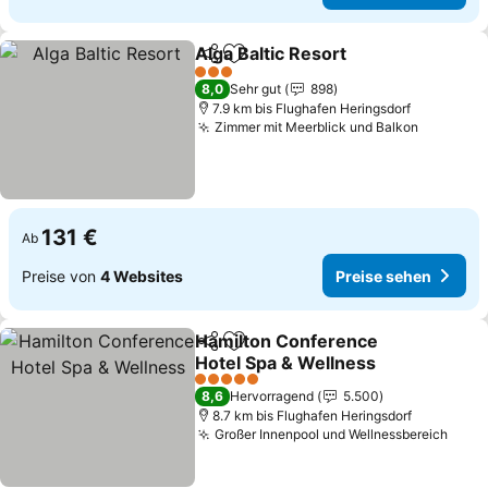
Alga Baltic Resort
Teilen
Zu Favoriten hinzufügen
3 Sterne
8,0
Sehr gut
898
7.9 km bis Flughafen Heringsdorf
Zimmer mit Meerblick und Balkon
131 €
Ab
Preise von
4 Websites
Preise sehen
Hamilton Conference
Teilen
Zu Favoriten hinzufügen
Hotel Spa & Wellness
5 Sterne
8,6
Hervorragend
5.500
8.7 km bis Flughafen Heringsdorf
Großer Innenpool und Wellnessbereich