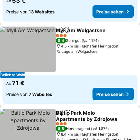
53 €
Ab
Preise von
13 Websites
Preise sehen
Idyll Am Wolgastsee
Teilen
Zu Favoriten hinzufügen
3 Sterne
8,4
Sehr gut
1.174
4.5 km bis Flughafen Heringsdorf
Lage am Wolgastsee
Beliebte Wahl
71 €
Ab
Preise von
7 Websites
Preise sehen
Baltic Park Molo
Teilen
Zu Favoriten hinzufügen
Apartments by Zdrojowa
3 Sterne
8,5
Hervorragend
1.875
8.4 km bis Flughafen Heringsdorf
Nur wenige Schritte vom Strand und der