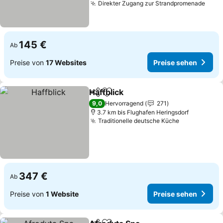
Direkter Zugang zur Strandpromenade
145 €
Ab
Preise von
17 Websites
Preise sehen
Haffblick
Teilen
Zu Favoriten hinzufügen
9,0
Hervorragend
271
3.7 km bis Flughafen Heringsdorf
Traditionelle deutsche Küche
347 €
Ab
Preise von
1 Website
Preise sehen