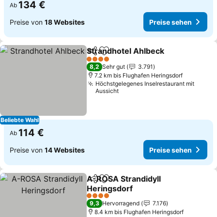
134 €
Ab
Preise von
18 Websites
Preise sehen
Strandhotel Ahlbeck
Teilen
Zu Favoriten hinzufügen
4 Sterne
8,2
Sehr gut
3.791
7.2 km bis Flughafen Heringsdorf
Höchstgelegenes Inselrestaurant mit
Aussicht
Beliebte Wahl
114 €
Ab
Preise von
14 Websites
Preise sehen
A-ROSA Strandidyll
Teilen
Zu Favoriten hinzufügen
Heringsdorf
4 Sterne
9,3
Hervorragend
7.176
8.4 km bis Flughafen Heringsdorf