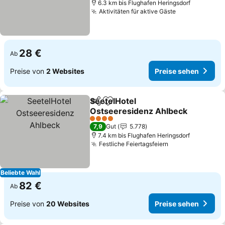
6.3 km bis Flughafen Heringsdorf
Aktivitäten für aktive Gäste
28 €
Ab
Preise von
2 Websites
Preise sehen
SeetelHotel
Teilen
Zu Favoriten hinzufügen
Ostseeresidenz Ahlbeck
4 Sterne
7,9
Gut
5.778
7.4 km bis Flughafen Heringsdorf
Festliche Feiertagsfeiern
Beliebte Wahl
82 €
Ab
Preise von
20 Websites
Preise sehen