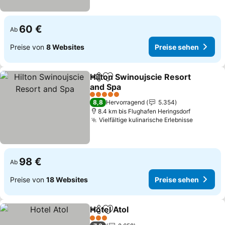
60 €
Ab
Preise von
8 Websites
Preise sehen
Hilton Swinoujscie Resort
Teilen
Zu Favoriten hinzufügen
and Spa
5 Sterne
8,8
Hervorragend
5.354
8.4 km bis Flughafen Heringsdorf
Vielfältige kulinarische Erlebnisse
98 €
Ab
Preise von
18 Websites
Preise sehen
Hotel Atol
Teilen
Zu Favoriten hinzufügen
3 Sterne