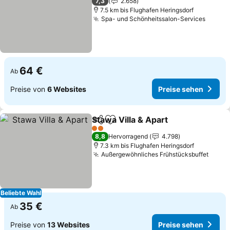
7,3
2.658
7.5 km bis Flughafen Heringsdorf
Spa- und Schönheitssalon-Services
64 €
Ab
Preise von
6 Websites
Preise sehen
Stawa Villa & Apart
Teilen
Zu Favoriten hinzufügen
2 Sterne
8,8
Hervorragend
4.798
7.3 km bis Flughafen Heringsdorf
Außergewöhnliches Frühstücksbuffet
Beliebte Wahl
35 €
Ab
Preise von
13 Websites
Preise sehen