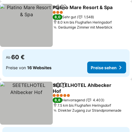
Platino Mare Resort & Spa
Teilen
Zu Favoriten hinzufügen
3 Sterne
8,0
Sehr gut
1.548
8.0 km bis Flughafen Heringsdorf
Geräumige Zimmer mit Meerblick
60 €
Ab
Preise von
16 Websites
Preise sehen
SEETELHOTEL Ahlbecker
Teilen
Zu Favoriten hinzufügen
Hof
5 Sterne
8,8
Hervorragend
4.403
7.5 km bis Flughafen Heringsdorf
Direkter Zugang zur Strandpromenade