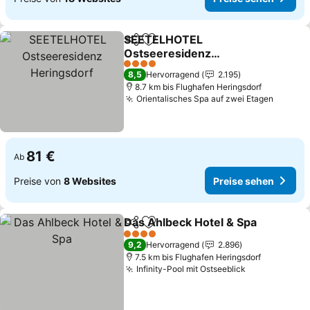
SEETELHOTEL
Teilen
Zu Favoriten hinzufügen
Ostseeresidenz
Heringsdorf
4 Sterne
8,5
Hervorragend
2.195
8.7 km bis Flughafen Heringsdorf
Orientalisches Spa auf zwei Etagen
81 €
Ab
Preise von
8 Websites
Preise sehen
Das Ahlbeck Hotel & Spa
Teilen
Zu Favoriten hinzufügen
4 Sterne
9,2
Hervorragend
2.896
7.5 km bis Flughafen Heringsdorf
Infinity-Pool mit Ostseeblick