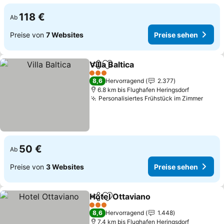
118 €
Ab
Preise von
7 Websites
Preise sehen
Villa Baltica
Teilen
Zu Favoriten hinzufügen
3 Sterne
8,6
Hervorragend
2.377
6.8 km bis Flughafen Heringsdorf
Personalisiertes Frühstück im Zimmer
50 €
Ab
Preise von
3 Websites
Preise sehen
Hotel Ottaviano
Teilen
Zu Favoriten hinzufügen
3 Sterne
8,6
Hervorragend
1.448
7.4 km bis Flughafen Heringsdorf