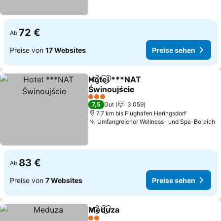
72 €
Ab
Preise von
17 Websites
Preise sehen
Hotel ***NAT
Teilen
Zu Favoriten hinzufügen
Świnoujście
3 Sterne
7,5
Gut
3.059
7.7 km bis Flughafen Heringsdorf
Umfangreicher Wellness- und Spa-Bereich
83 €
Ab
Preise von
7 Websites
Preise sehen
Meduza
Teilen
Zu Favoriten hinzufügen