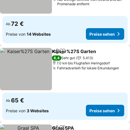
Promenade entfernt
72 €
Ab
Preise von
14 Websites
Preise sehen
Kaiser%27S Garten
Teilen
Zu Favoriten hinzufügen
8,4
Sehr gut
5.413
7.0 km bis Flughafen Heringsdorf
Fahrradverleih für lokale Erkundungen
65 €
Ab
Preise von
3 Websites
Preise sehen
Graal SPA