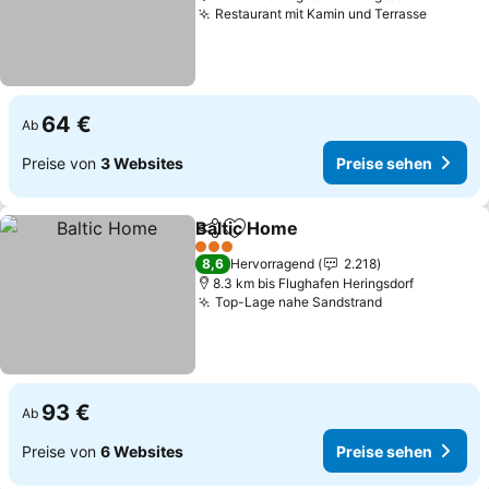
Restaurant mit Kamin und Terrasse
64 €
Ab
Preise von
3 Websites
Preise sehen
Baltic Home
Teilen
Zu Favoriten hinzufügen
3 Sterne
8,6
Hervorragend
2.218
8.3 km bis Flughafen Heringsdorf
Top-Lage nahe Sandstrand
93 €
Ab
Preise von
6 Websites
Preise sehen