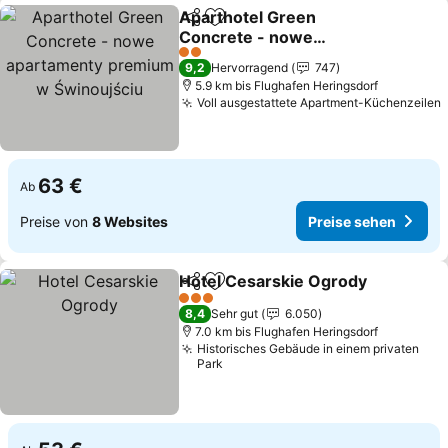
Aparthotel Green
Teilen
Zu Favoriten hinzufügen
Concrete - nowe
apartamenty premium w
2 Sterne
9,2
Hervorragend
747
Świnoujściu
5.9 km bis Flughafen Heringsdorf
Voll ausgestattete Apartment-Küchenzeilen
63 €
Ab
Preise von
8 Websites
Preise sehen
Hotel Cesarskie Ogrody
Teilen
Zu Favoriten hinzufügen
3 Sterne
8,4
Sehr gut
6.050
7.0 km bis Flughafen Heringsdorf
Historisches Gebäude in einem privaten
Park