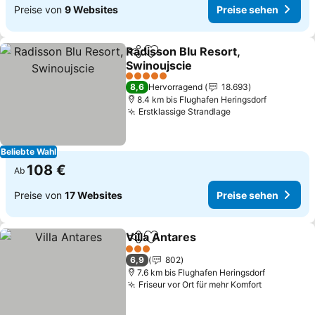
Preise von
9 Websites
Preise sehen
Radisson Blu Resort,
Teilen
Zu Favoriten hinzufügen
Swinoujscie
5 Sterne
8,6
Hervorragend
18.693
8.4 km bis Flughafen Heringsdorf
Erstklassige Strandlage
Beliebte Wahl
108 €
Ab
Preise von
17 Websites
Preise sehen
Villa Antares
Teilen
Zu Favoriten hinzufügen
3 Sterne
6,9
802
7.6 km bis Flughafen Heringsdorf
Friseur vor Ort für mehr Komfort