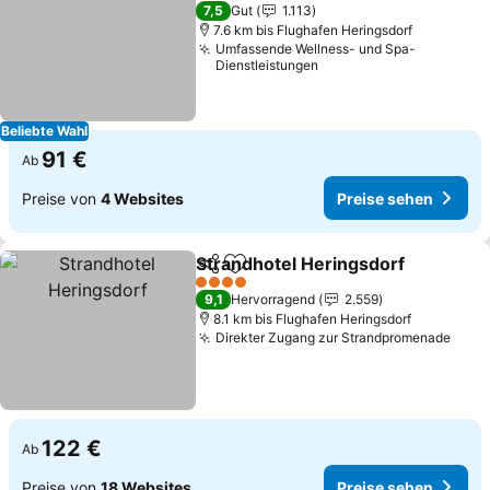
2 Sterne
7,5
Gut
1.113
7.6 km bis Flughafen Heringsdorf
Umfassende Wellness- und Spa-
Dienstleistungen
Beliebte Wahl
91 €
Ab
Preise von
4 Websites
Preise sehen
Strandhotel Heringsdorf
Teilen
Zu Favoriten hinzufügen
4 Sterne
9,1
Hervorragend
2.559
8.1 km bis Flughafen Heringsdorf
Direkter Zugang zur Strandpromenade
122 €
Ab
Preise von
18 Websites
Preise sehen