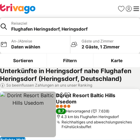
Favoriten
Einlog
Me
Reiseziel
Flughafen Heringsdorf, Heringsdorf
An-/Abreise
Gäste und Zimmer
Daten wählen
2 Gäste, 1 Zimmer
Sortieren
Filtern
Karte
Unterkünfte in Heringsdorf nahe Flughafen
Heringsdorf (Heringsdorf, Deutschland)
So beeinflussen Zahlungen an uns unser Ranking
Dorint Resort Baltic Hills
Teilen
Zu Favoriten hinzufügen
Usedom
4 Sterne
8,7
Hervorragend
7.638
4.3 km bis Flughafen Heringsdorf
Reichhaltiges und abwechslungsreiches
Frühstücksbuffet
Beliebte Wahl