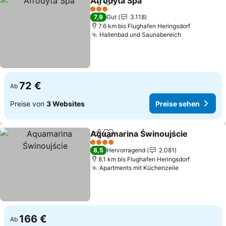
Afrodyta Spa
Teilen
Zu Favoriten hinzufügen
3 Sterne
7,9
Gut
3.118
7.6 km bis Flughafen Heringsdorf
Hallenbad und Saunabereich
72 €
Ab
Preise von
3 Websites
Preise sehen
Aquamarina Świnoujście
Teilen
Zu Favoriten hinzufügen
4 Sterne
8,5
Hervorragend
2.081
8.1 km bis Flughafen Heringsdorf
Apartments mit Küchenzeile
166 €
Ab