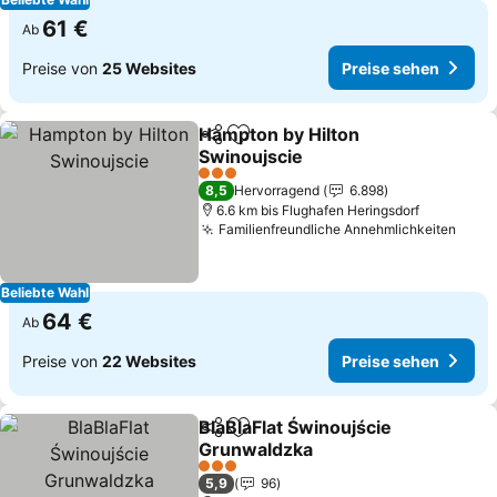
61 €
Ab
Preise von
25 Websites
Preise sehen
Hampton by Hilton
Teilen
Zu Favoriten hinzufügen
Swinoujscie
3 Sterne
8,5
Hervorragend
6.898
6.6 km bis Flughafen Heringsdorf
Familienfreundliche Annehmlichkeiten
Beliebte Wahl
64 €
Ab
Preise von
22 Websites
Preise sehen
BlaBlaFlat Świnoujście
Teilen
Zu Favoriten hinzufügen
Grunwaldzka
3 Sterne
5,9
96