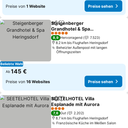
Preise von
1 Website
Preise sehen
Steigenberger
Teilen
Zu Favoriten hinzufügen
Grandhotel & Spa
Heringsdorf
5 Sterne
8,9
Hervorragend
7.523
8.2 km bis Flughafen Heringsdorf
Beheizter Außenpool mit langen
Öffnungszeiten
Beliebte Wahl
145 €
Ab
Preise von
16 Websites
Preise sehen
SEETELHOTEL Villa
Teilen
Zu Favoriten hinzufügen
Esplanade mit Aurora
4 Sterne
7,8
Gut
2.202
8.7 km bis Flughafen Heringsdorf
Französische Küche im Weißen Salon