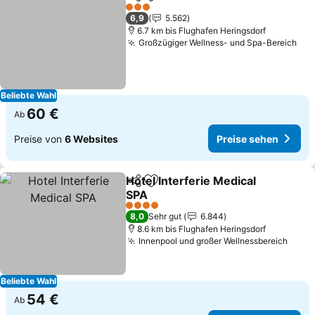
Teilen
Zu Favoriten hinzufügen
3 Sterne
6,9
5.562
6.7 km bis Flughafen Heringsdorf
Großzügiger Wellness- und Spa-Bereich
Beliebte Wahl
60 €
Ab
Preise von
6 Websites
Preise sehen
Hotel Interferie Medical
Teilen
Zu Favoriten hinzufügen
SPA
4 Sterne
8,0
Sehr gut
6.844
8.6 km bis Flughafen Heringsdorf
Innenpool und großer Wellnessbereich
Beliebte Wahl
54 €
Ab