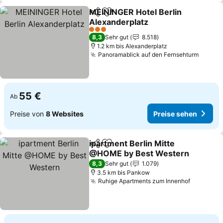
MEININGER Hotel Berlin
Teilen
Zu Favoriten hinzufügen
Alexanderplatz
3 Sterne
8,3
Sehr gut
8.518
1.2 km bis Alexanderplatz
Panoramablick auf den Fernsehturm
55 €
Ab
Preise von
8 Websites
Preise sehen
ipartment Berlin Mitte
Teilen
Zu Favoriten hinzufügen
@HOME by Best Western
8,3
Sehr gut
1.079
3.5 km bis Pankow
Ruhige Apartments zum Innenhof