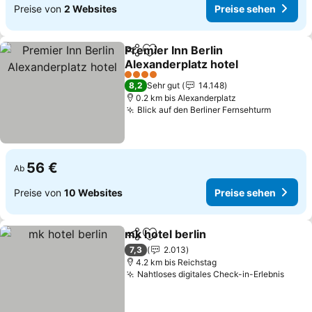
Preise von
2 Websites
Preise sehen
Premier Inn Berlin
Teilen
Zu Favoriten hinzufügen
Alexanderplatz hotel
4 Sterne
8,2
Sehr gut
14.148
0.2 km bis Alexanderplatz
Blick auf den Berliner Fernsehturm
56 €
Ab
Preise von
10 Websites
Preise sehen
mk hotel berlin
Teilen
Zu Favoriten hinzufügen
7,3
2.013
4.2 km bis Reichstag
Nahtloses digitales Check-in-Erlebnis