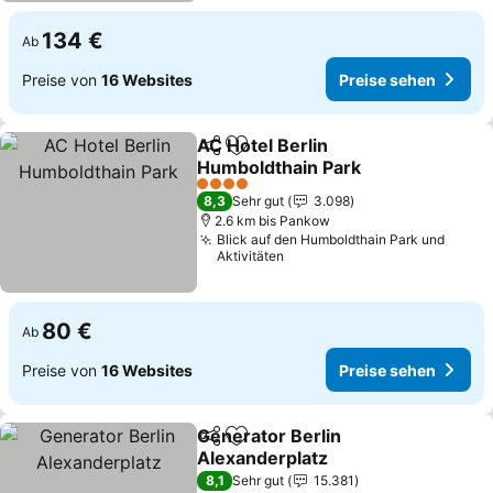
134 €
Ab
Preise von
16 Websites
Preise sehen
AC Hotel Berlin
Teilen
Zu Favoriten hinzufügen
Humboldthain Park
4 Sterne
8,3
Sehr gut
3.098
2.6 km bis Pankow
Blick auf den Humboldthain Park und
Aktivitäten
80 €
Ab
Preise von
16 Websites
Preise sehen
Generator Berlin
Teilen
Zu Favoriten hinzufügen
Alexanderplatz
8,1
Sehr gut
15.381