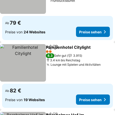
Frühstücksbuffet
79 €
Ab
Preise von
24 Websites
Preise sehen
Familienhotel Citylight
Teilen
Zu Favoriten hinzufügen
2 Sterne
8,3
Sehr gut
3.915
3.4 km bis Reichstag
Lounge mit Spielen und Aktivitäten
82 €
Ab
Preise von
19 Websites
Preise sehen