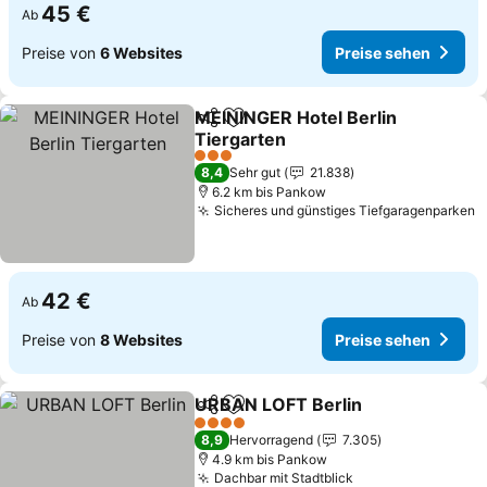
45 €
Ab
Preise von
6 Websites
Preise sehen
MEININGER Hotel Berlin
Teilen
Zu Favoriten hinzufügen
Tiergarten
3 Sterne
8,4
Sehr gut
21.838
6.2 km bis Pankow
Sicheres und günstiges Tiefgaragenparken
42 €
Ab
Preise von
8 Websites
Preise sehen
URBAN LOFT Berlin
Teilen
Zu Favoriten hinzufügen
4 Sterne
8,9
Hervorragend
7.305
4.9 km bis Pankow
Dachbar mit Stadtblick