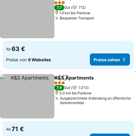
Teilen
Zu Favoriten hinzufügen
3 Sterne
7,7
Gut
712
1.9 km bis Pankow
Bequemer Transport
63 €
Ab
Preise von
9 Websites
Preise sehen
K&S Apartments
Teilen
Zu Favoriten hinzufügen
3 Sterne
7,9
Gut
1.072
3.0 km bis Pankow
Ausgezeichnete Anbindung an öffentliche
Verkehrsmittel
71 €
Ab