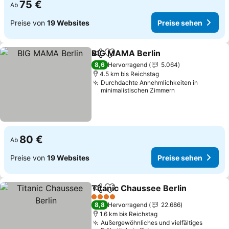
75 €
Ab
Preise von
19 Websites
Preise sehen
BIG MAMA Berlin
Teilen
Zu Favoriten hinzufügen
8,6
Hervorragend
5.064
4.5 km bis Reichstag
Durchdachte Annehmlichkeiten in
minimalistischen Zimmern
80 €
Ab
Preise von
19 Websites
Preise sehen
Titanic Chaussee Berlin
Teilen
Zu Favoriten hinzufügen
4 Sterne
8,8
Hervorragend
22.686
1.6 km bis Reichstag
Außergewöhnliches und vielfältiges