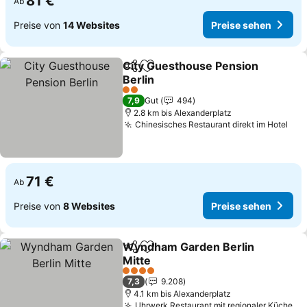
81 €
Ab
Preise von
14 Websites
Preise sehen
City Guesthouse Pension
Teilen
Zu Favoriten hinzufügen
Berlin
2 Sterne
7,9
Gut
494
2.8 km bis Alexanderplatz
Chinesisches Restaurant direkt im Hotel
71 €
Ab
Preise von
8 Websites
Preise sehen
Wyndham Garden Berlin
Teilen
Zu Favoriten hinzufügen
Mitte
4 Sterne
7,3
9.208
4.1 km bis Alexanderplatz
Uhrwerk Restaurant mit regionaler Küche