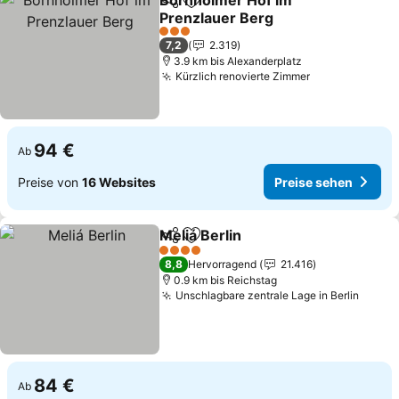
Bornholmer Hof im
Teilen
Zu Favoriten hinzufügen
Prenzlauer Berg
3 Sterne
7,2
2.319
3.9 km bis Alexanderplatz
Kürzlich renovierte Zimmer
94 €
Ab
Preise von
16 Websites
Preise sehen
Meliá Berlin
Teilen
Zu Favoriten hinzufügen
4 Sterne
8,8
Hervorragend
21.416
0.9 km bis Reichstag
Unschlagbare zentrale Lage in Berlin
84 €
Ab