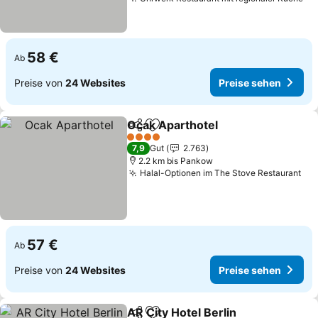
58 €
Ab
Preise von
24 Websites
Preise sehen
Ocak Aparthotel
Teilen
Zu Favoriten hinzufügen
4 Sterne
7,9
Gut
2.763
2.2 km bis Pankow
Halal-Optionen im The Stove Restaurant
57 €
Ab
Preise von
24 Websites
Preise sehen
AR City Hotel Berlin