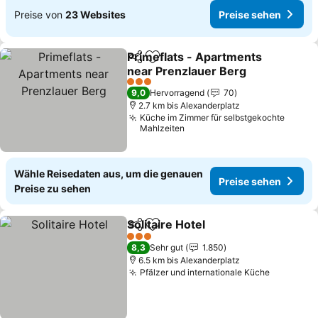
Preise von
23 Websites
Preise sehen
Primeflats - Apartments
Teilen
Zu Favoriten hinzufügen
near Prenzlauer Berg
3 Sterne
9,0
Hervorragend
70
2.7 km bis Alexanderplatz
Küche im Zimmer für selbstgekochte
Mahlzeiten
Wähle Reisedaten aus, um die genauen
Preise sehen
Preise zu sehen
Solitaire Hotel
Teilen
Zu Favoriten hinzufügen
3 Sterne
8,3
Sehr gut
1.850
6.5 km bis Alexanderplatz
Pfälzer und internationale Küche