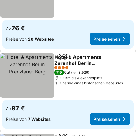
76 €
Ab
Preise von
20 Websites
Preise sehen
Hotel & Apartments
Teilen
Zu Favoriten hinzufügen
Zarenhof Berlin
Prenzlauer Berg
4 Sterne
7,9
Gut
3.929
2.2 km bis Alexanderplatz
Charme eines historischen Gebäudes
97 €
Ab
Preise von
7 Websites
Preise sehen