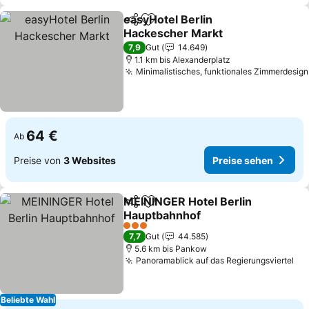
easyHotel Berlin
Teilen
Zu Favoriten hinzufügen
Hackescher Markt
7,9
Gut
14.649
1.1 km bis Alexanderplatz
Minimalistisches, funktionales Zimmerdesign
64 €
Ab
Preise von
3 Websites
Preise sehen
MEININGER Hotel Berlin
Teilen
Zu Favoriten hinzufügen
Hauptbahnhof
3 Sterne
7,7
Gut
44.585
5.6 km bis Pankow
Panoramablick auf das Regierungsviertel
Beliebte Wahl