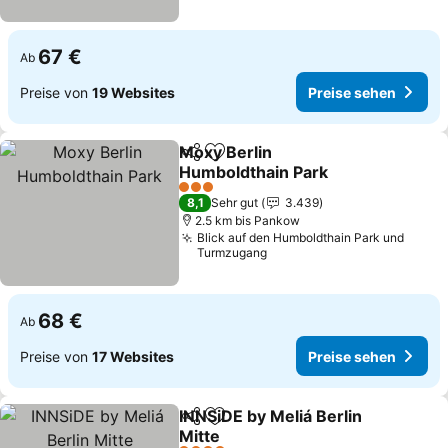
67 €
Ab
Preise von
19 Websites
Preise sehen
Moxy Berlin
Teilen
Zu Favoriten hinzufügen
Humboldthain Park
3 Sterne
8,1
Sehr gut
3.439
2.5 km bis Pankow
Blick auf den Humboldthain Park und
Turmzugang
68 €
Ab
Preise von
17 Websites
Preise sehen
INNSiDE by Meliá Berlin
Teilen
Zu Favoriten hinzufügen
Mitte