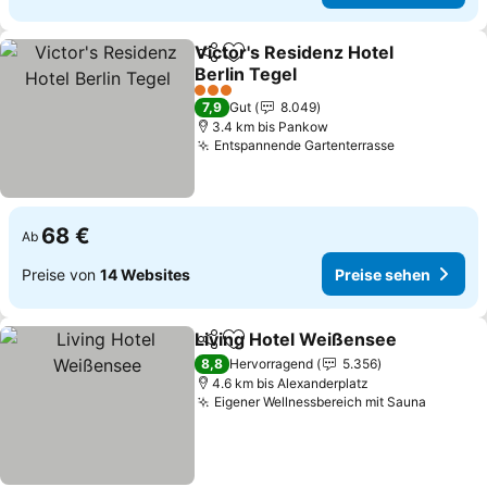
Victor's Residenz Hotel
Teilen
Zu Favoriten hinzufügen
Berlin Tegel
3 Sterne
7,9
Gut
8.049
3.4 km bis Pankow
Entspannende Gartenterrasse
68 €
Ab
Preise von
14 Websites
Preise sehen
Living Hotel Weißensee
Teilen
Zu Favoriten hinzufügen
8,8
Hervorragend
5.356
4.6 km bis Alexanderplatz
Eigener Wellnessbereich mit Sauna