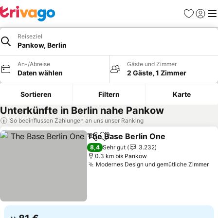
Favoriten
Einlog
Me
Reiseziel
Pankow, Berlin
An-/Abreise
Gäste und Zimmer
Daten wählen
2 Gäste, 1 Zimmer
Sortieren
Filtern
Karte
Unterkünfte in Berlin nahe Pankow
So beeinflussen Zahlungen an uns unser Ranking
The Base Berlin One
Teilen
Zu Favoriten hinzufügen
8,4
Sehr gut
3.232
0.3 km bis Pankow
Modernes Design und gemütliche Zimmer