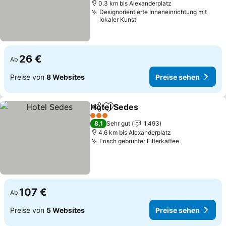
0.3 km bis Alexanderplatz
Designorientierte Inneneinrichtung mit
lokaler Kunst
26 €
Ab
Preise von
8 Websites
Preise sehen
Hotel Sedes
Teilen
Zu Favoriten hinzufügen
3 Sterne
8,1
Sehr gut
1.493
4.6 km bis Alexanderplatz
Frisch gebrühter Filterkaffee
107 €
Ab
Preise von
5 Websites
Preise sehen