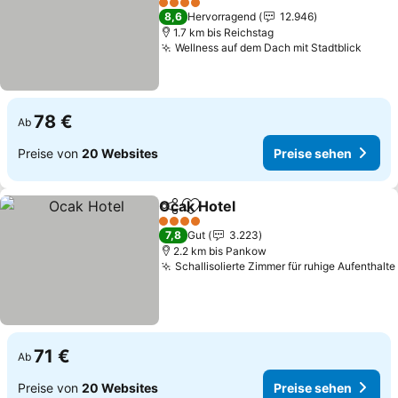
4 Sterne
8,6
Hervorragend
12.946
1.7 km bis Reichstag
Wellness auf dem Dach mit Stadtblick
78 €
Ab
Preise von
20 Websites
Preise sehen
Ocak Hotel
Teilen
Zu Favoriten hinzufügen
4 Sterne
7,8
Gut
3.223
2.2 km bis Pankow
Schallisolierte Zimmer für ruhige Aufenthalte
71 €
Ab
Preise von
20 Websites
Preise sehen