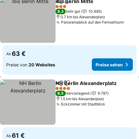
ibis Berlin Mitte
Teilen
Zu Favoriten hinzufügen
3 Sterne
8,3
Sehr gut
10.485
0.7 km bis Alexanderplatz
Panoramablick auf den Fernsehturm
63 €
Ab
Preise von
20 Websites
Preise sehen
NH Berlin Alexanderplatz
Teilen
Zu Favoriten hinzufügen
4 Sterne
8,5
Hervorragend
9.787
1.5 km bis Alexanderplatz
Eckzimmer mit Stadtblick
61 €
Ab