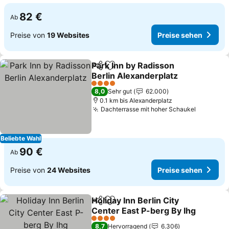
82 €
Ab
Preise von
19 Websites
Preise sehen
Park Inn by Radisson
Teilen
Zu Favoriten hinzufügen
Berlin Alexanderplatz
4 Sterne
8,0
Sehr gut
62.000
0.1 km bis Alexanderplatz
Dachterrasse mit hoher Schaukel
Beliebte Wahl
90 €
Ab
Preise von
24 Websites
Preise sehen
Holiday Inn Berlin City
Teilen
Zu Favoriten hinzufügen
Center East P-berg By Ihg
4 Sterne
8,7
Hervorragend
6.306