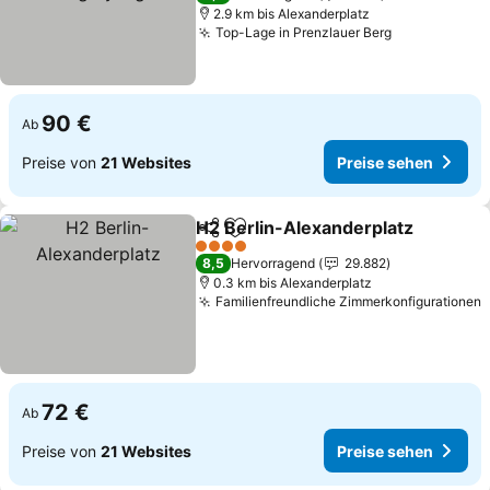
2.9 km bis Alexanderplatz
Top-Lage in Prenzlauer Berg
90 €
Ab
Preise von
21 Websites
Preise sehen
H2 Berlin-Alexanderplatz
Teilen
Zu Favoriten hinzufügen
4 Sterne
8,5
Hervorragend
29.882
0.3 km bis Alexanderplatz
Familienfreundliche Zimmerkonfigurationen
72 €
Ab
Preise von
21 Websites
Preise sehen