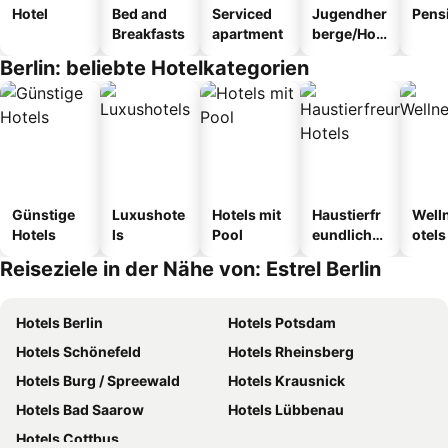
Hotel
Bed and
Serviced
Jugendher
Pens
Breakfasts
apartment
berge/Hos
tel
Berlin: beliebte Hotelkategorien
Günstige
Luxushote
Hotels mit
Haustierfr
Well
Hotels
ls
Pool
eundliche
otels
Hotels
Reiseziele in der Nähe von: Estrel Berlin
Hotels Berlin
Hotels Potsdam
Hotels Schönefeld
Hotels Rheinsberg
Hotels Burg / Spreewald
Hotels Krausnick
Hotels Bad Saarow
Hotels Lübbenau
Hotels Cottbus