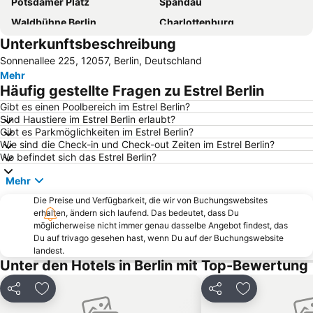
Potsdamer Platz
Spandau
Waldbühne Berlin
Charlottenburg
Unterkunftsbeschreibung
Kurfürstendamm
Friedrichstadt-Palast
Sonnenallee 225, 12057, Berlin, Deutschland
Köpenick
Charlottenburg-Wilmersdorf
Mehr
Friedrichshain
Messegelände Berlin
Häufig gestellte Fragen zu Estrel Berlin
Neukölln
Prenzlauer Berg
Gibt es einen Poolbereich im Estrel Berlin?
Sind Haustiere im Estrel Berlin erlaubt?
Kreuzberg
Ostbahnhof Berlin
Gibt es Parkmöglichkeiten im Estrel Berlin?
Schöneberg
Brandenburger Tor
Wie sind die Check-in und Check-out Zeiten im Estrel Berlin?
Wo befindet sich das Estrel Berlin?
Bahnhof Zoologischer Garten
Friedrichstraße
Mehr
KaDeWe
Steglitz
Die Preise und Verfügbarkeit, die wir von Buchungswebsites
Tempodrom
Pankow
erhalten, ändern sich laufend. Das bedeutet, dass Du
Lichtenberg
Tropical Islands Resort
möglicherweise nicht immer genau dasselbe Angebot findest, das
Du auf trivago gesehen hast, wenn Du auf der Buchungswebsite
Berlin Tiergarten
Reinickendorf
landest.
Unter den Hotels in Berlin mit Top-Bewertung
Tempelhof
Columbiahalle Berlin
Wannsee
Max-Schmeling-Halle
Teilen
Zu Favoriten hinzufügen
Teilen
Zu Favoriten
Zehlendorf
Admiralspalast