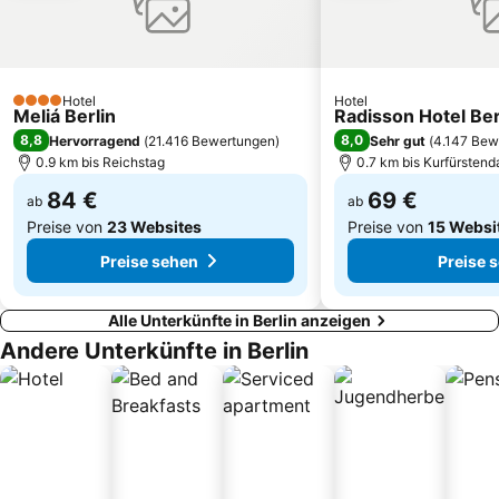
Müggelsee
Theater des Westens
Wedding
Babelsberg Film Studios
Adlershof
Steglitz-Zehlendorf
Hotel
Hotel
4 Sterne
Meliá Berlin
Radisson Hotel Ber
FEZ Wuhlheide
Zoologischer Garten Berlin
8,8
8,0
Hervorragend
(
21.416 Bewertungen
)
Sehr gut
(
4.147 Bew
Moabit
Gendarmenmarkt
0.9 km bis Reichstag
0.7 km bis Kurfürsten
Gesundbrunnen
Kindl-Bühne Wuhlheide
84 €
69 €
ab
ab
Preise von
23 Websites
Preise von
15 Websi
Preise sehen
Preise 
Alle Unterkünfte in Berlin anzeigen
Andere Unterkünfte in Berlin