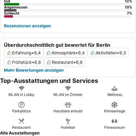
Gut
12
%
Angemessen
10
%
Schlecht
7
%
Rezensionen anzeigen
Überdurchschnittlich gut bewertet für Berlin
Erfahrung
•
9,4
Atmosphäre
•
9,4
Aktivitäten
•
9,3
Frühstück
•
8,8
Restaurant
•
8,8
Mehr Bewertungen anzeigen
Top-Ausstattungen und Services
WLAN in Lobby
WLAN im Zimmer
Wellness
Parkplätze
Haustiere erlaubt
Klimaanlage
Restaurant
Hotelbar
Fitnessraum
Alle Ausstattungen