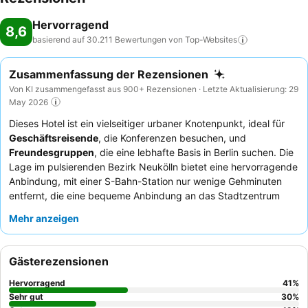
Hervorragend
8,6
basierend auf 30.211 Bewertungen von
Top-Websites
Zusammenfassung der Rezensionen
Von KI zusammengefasst aus 900+ Rezensionen · Letzte Aktualisierung: 29
May 2026
Dieses Hotel ist ein vielseitiger urbaner Knotenpunkt, ideal für
Geschäftsreisende
, die Konferenzen besuchen, und
Freundesgruppen
, die eine lebhafte Basis in Berlin suchen. Die
Lage im pulsierenden Bezirk Neukölln bietet eine hervorragende
Anbindung, mit einer S-Bahn-Station nur wenige Gehminuten
entfernt, die eine bequeme Anbindung an das Stadtzentrum
und den Flughafen ermöglicht. Das Anwesen verfügt über
Mehr anzeigen
Deutschlands größtes
Kongresszentrum
, das umfangreiche
Veranstaltungsflächen und moderne Konferenzräume bietet. Die
Gäste loben stets das freundliche und professionelle Personal,
Gästerezensionen
wobei das
Frühstücksbuffet
für seine hervorragende Vielfalt
und Qualität hoch gelobt wird. Für ein ruhigeres Erlebnis können
Hervorragend
41
%
Gäste Zimmer mit Gartenblick anfragen.
Sehr gut
30
%