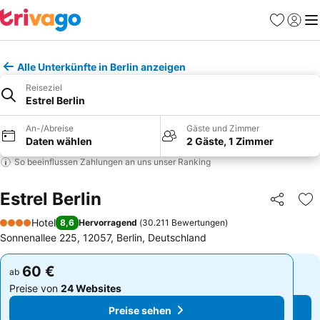
Favoriten
Einlog
Me
Alle Unterkünfte in Berlin anzeigen
Reiseziel
Estrel Berlin
An-/Abreise
Gäste und Zimmer
Daten wählen
2 Gäste, 1 Zimmer
So beeinflussen Zahlungen an uns unser Ranking
Estrel Berlin
Teilen
Zu
Hotel
8,6
Hervorragend
(
30.211 Bewertungen
)
4 Sterne
Sonnenallee 225, 12057, Berlin, Deutschland
60 €
60 €
ab
ab
Preise von
24 Websites
Preise von
24 Websites
Preise sehen
Preise sehen