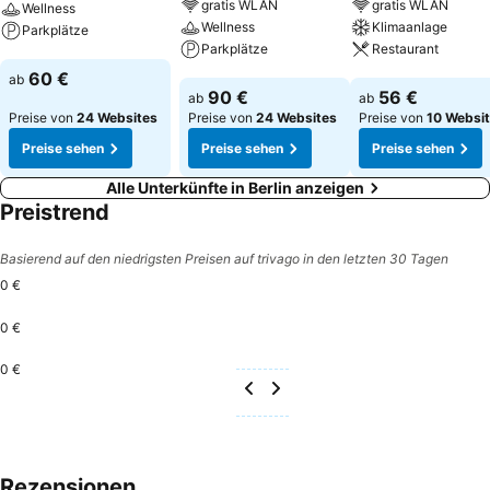
gratis WLAN
gratis WLAN
Wellness
Wellness
Klimaanlage
Parkplätze
Parkplätze
Restaurant
Preise sehen
60 €
ab
Preise sehen
Preise sehen
90 €
56 €
ab
ab
Preise von
24 Websites
Preise von
24 Websites
Preise von
10 Websi
Preise sehen
Preise sehen
Preise sehen
Alle Unterkünfte in Berlin anzeigen
Preistrend
Basierend auf den niedrigsten Preisen auf trivago in den letzten 30 Tagen
0 €
0 €
0 €
Rezensionen