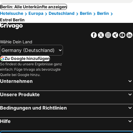
Berlin: Alle Unterkünfte anzeigen
Hotelsuche
Europa
Deutschland
Berlin
Berlin
Estrel Berlin
Facebook
Twitter
Instagra
Xing
Yo
Wähle Dein Land
Zu Google hinzufügen
So findest du unsere Ergebnisse ganz
einfach: Füge trivago als bevorzugte
Quelle bei Google hinzu.
Unternehmen
Unsere Produkte
Bedingungen und Richtlinien
Hilfe