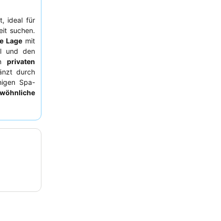
, ideal für
eit suchen.
e Lage
mit
el und den
en
privaten
änzt durch
igen Spa-
wöhnliche
eine große
es Erlebnis
chen, um
ßen.