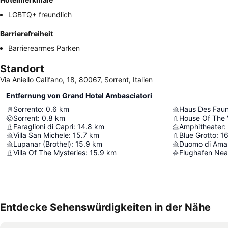
LGBTQ+ freundlich
Barrierefreiheit
Barrierearmes Parken
Standort
Via Aniello Califano, 18, 80067, Sorrent, Italien
Entfernung von Grand Hotel Ambasciatori
Sorrento
:
0.6
km
Haus Des Fau
Sorrent
:
0.8
km
House Of The V
Faraglioni di Capri
:
14.8
km
Amphitheater
:
Villa San Michele
:
15.7
km
Blue Grotto
:
16
Lupanar (Brothel)
:
15.9
km
Duomo di Amal
Villa Of The Mysteries
:
15.9
km
Flughafen Nea
Entdecke Sehenswürdigkeiten in der Nähe