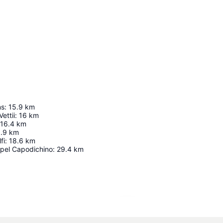
ns
:
15.9
km
ettii
:
16
km
16.4
km
.9
km
fi
:
18.6
km
pel Capodichino
:
29.4
km
Karte vergrößern