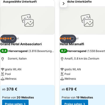
Ausgewählte Unterkunft
Ähnliche Unterkünfte
weiter
Zu Favoriten hinzufügen
Zu Favoriten hinzuf
Hotel
Hotel
5 Sterne
5 Sterne
Teilen
Teilen
Grand Hotel Ambasciatori
Hotel Miramalfi
9,4
9,7
Hervorragend
(
3.816 Bewertungen
)
Hervorragend
(
1.558 Bewer
Sorrent, Italien
Amalfi, 0.8 km bis Zentrum
gratis WLAN
gratis WLAN
Pool
Pool
Wellness
Wellness
Preise sehen
Preise sehen
378 €
679 €
ab
ab
Preise von
20 Websites
Preise von
19 Websites
Preise sehen
Preise sehen