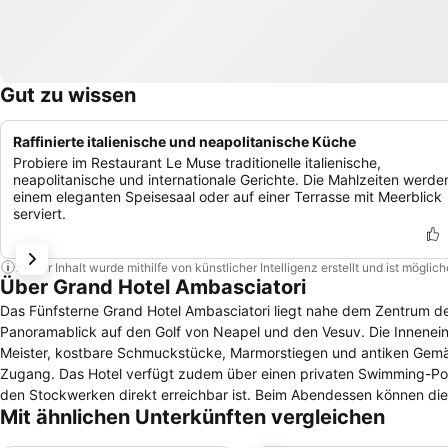
Gut zu wissen
Raffinierte italienische und neapolitanische Küche
Probiere im Restaurant Le Muse traditionelle italienische,
neapolitanische und internationale Gerichte. Die Mahlzeiten werden
einem eleganten Speisesaal oder auf einer Terrasse mit Meerblick
serviert.
Dieser Inhalt wurde mithilfe von künstlicher Intelligenz erstellt und ist mögli
Über Grand Hotel Ambasciatori
Das Fünfsterne Grand Hotel Ambasciatori liegt nahe dem Zentrum der
Panoramablick auf den Golf von Neapel und den Vesuv. Die Inneneinri
Meister, kostbare Schmuckstücke, Marmorstiegen und antiken Gemäl
Zugang. Das Hotel verfügt zudem über einen privaten Swimming-Pool 
den Stockwerken direkt erreichbar ist. Beim Abendessen können die 
Mit ähnlichen Unterkünften vergleichen
werden, welche im Restaurant Le Muse zubereitet werden.