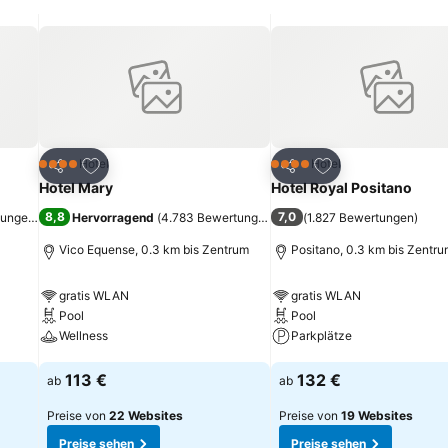
ügen
Zu Favoriten hinzufügen
Zu Favoriten hinz
Hotel
Hotel
4 Sterne
4 Sterne
Teilen
Teilen
Hotel Mary
Hotel Royal Positano
8,8
7,0
tungen
)
Hervorragend
(
4.783 Bewertungen
)
(
1.827 Bewertungen
)
Vico Equense, 0.3 km bis Zentrum
Positano, 0.3 km bis Zentr
gratis WLAN
gratis WLAN
Pool
Pool
Wellness
Parkplätze
Preise sehen
Preise sehen
113 €
132 €
ab
ab
Preise von
22 Websites
Preise von
19 Websites
Preise sehen
Preise sehen