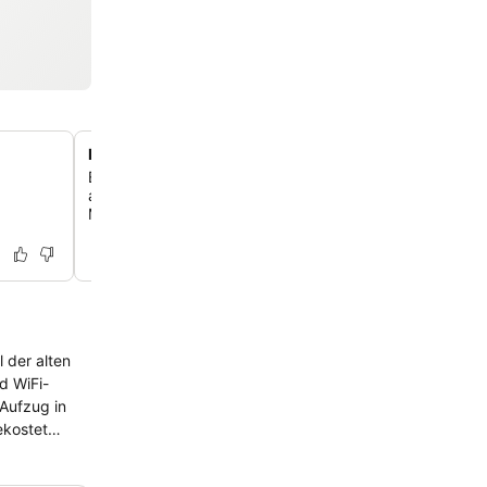
Elegante Zimmer mit antiken Möbeln
Entspanne dich in elegant eingerichteten Zimmern mit 
antiken Möbeln und Balkonen. Einige bieten dir einen 
Meerblick.
 der alten
d WiFi-
Aufzug in
ekostet