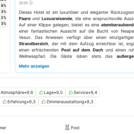
2026
8
%
3
%
Dieses Hotel ist ein luxuriöser und eleganter Rückzugsort
2
%
Paare
und
Luxusreisende
, die eine anspruchsvolle Ausz
3
%
Auf einer Klippe gelegen, bietet es eine
atemberaubend
einer fantastischen Aussicht auf die Bucht von Neap
Vesuv. Das Anwesen verfügt über einen einzigartig
Strandbereich
, der mit dem Aufzug erreichbar ist, erg
einen erfrischenden
Pool auf dem Dach
und einen ruh
Wellnesspfad. Die Gäste loben stets das
außerge
Personal
und das reichhaltige
Frühstücksbuffet
, das 
Mehr anzeigen
Auswahl an frischen Speisen bietet. Für ein noch besser
sollten Sie ein Zimmer mit
Jacuzzi auf dem Balkon
bu
ultimative Entspannung und malerische Ausblicke zu genie
Atmosphäre
•
9,6
Lage
•
9,5
Service
•
9,4
Erfahrung
•
9,3
Zimmerausstattung
•
9,3
mer
Pool