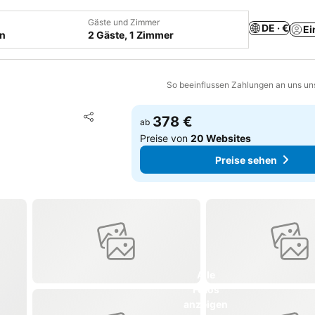
Gäste und Zimmer
DE · €
Ei
en
2 Gäste, 1 Zimmer
So beeinflussen Zahlungen an uns un
Zu Favoriten hinzufügen
378 €
ab
Teilen
Preise von
20 Websites
Preise sehen