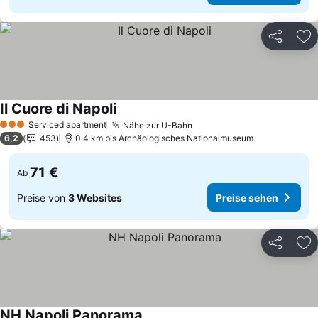
Teilen
Zu
Il Cuore di Napoli
Serviced apartment
Nähe zur U-Bahn
3 Sterne
6,2
453
0.4 km bis Archäologisches Nationalmuseum
71 €
Ab
Preise von
3 Websites
Preise sehen
Teilen
Zu
NH Napoli Panorama