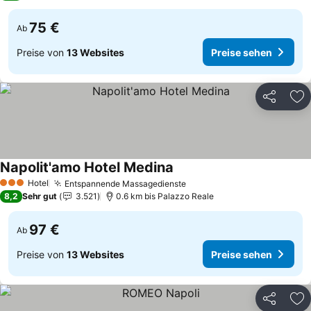
75 €
Ab
Preise von
13 Websites
Preise sehen
Teilen
Zu
Napolit'amo Hotel Medina
Hotel
Entspannende Massagedienste
3 Sterne
8,2
Sehr gut
3.521
0.6 km bis Palazzo Reale
97 €
Ab
Preise von
13 Websites
Preise sehen
Teilen
Zu