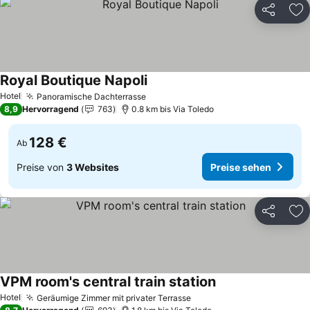
Teilen
Zu
Royal Boutique Napoli
Hotel
Panoramische Dachterrasse
8,9
Hervorragend
763
0.8 km bis Via Toledo
128 €
Ab
Preise von
3 Websites
Preise sehen
Teilen
Zu
VPM room's central train station
Hotel
Geräumige Zimmer mit privater Terrasse