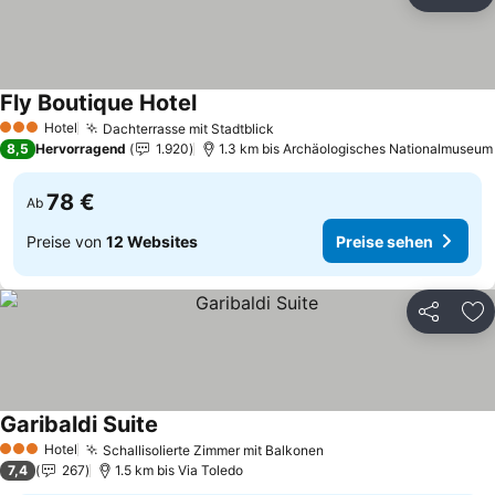
Teilen
Zu
Fly Boutique Hotel
Hotel
Dachterrasse mit Stadtblick
3 Sterne
8,5
Hervorragend
1.920
1.3 km bis Archäologisches Nationalmuseum
78 €
Ab
Preise von
12 Websites
Preise sehen
Teilen
Zu
Garibaldi Suite
Hotel
Schallisolierte Zimmer mit Balkonen
3 Sterne
7,4
267
1.5 km bis Via Toledo