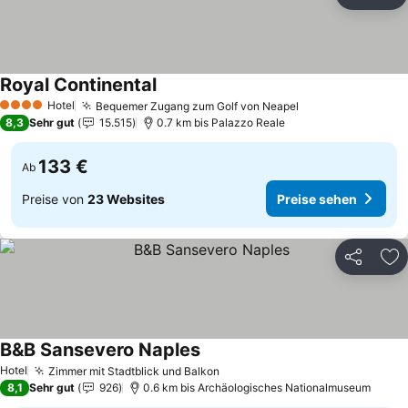
Teilen
Zu
Royal Continental
Hotel
Bequemer Zugang zum Golf von Neapel
4 Sterne
8,3
Sehr gut
15.515
0.7 km bis Palazzo Reale
133 €
Ab
Preise von
23 Websites
Preise sehen
Teilen
Zu
B&B Sansevero Naples
Hotel
Zimmer mit Stadtblick und Balkon
8,1
Sehr gut
926
0.6 km bis Archäologisches Nationalmuseum