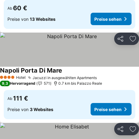
60 €
Ab
Preise von
13 Websites
Preise sehen
Teilen
Zu
Napoli Porta Di Mare
Hotel
Jacuzzi in ausgewählten Apartments
4 Sterne
9,3
Hervorragend
571
0.7 km bis Palazzo Reale
111 €
Ab
Preise von
3 Websites
Preise sehen
Teilen
Zu