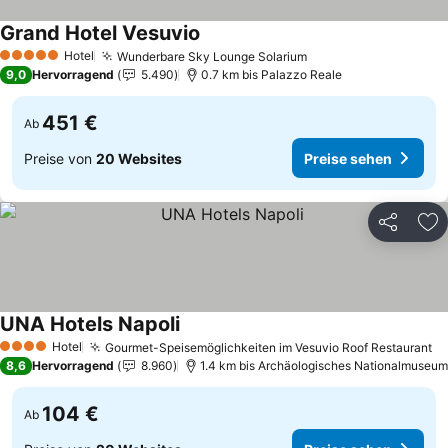
Grand Hotel Vesuvio
Hotel
Wunderbare Sky Lounge Solarium
5 Sterne
9,0
Hervorragend
5.490
0.7 km bis Palazzo Reale
451 €
Ab
Preise von
20 Websites
Preise sehen
Teilen
Zu
UNA Hotels Napoli
Hotel
Gourmet-Speisemöglichkeiten im Vesuvio Roof Restaurant
4 Sterne
8,6
Hervorragend
8.960
1.4 km bis Archäologisches Nationalmuseum
104 €
Ab