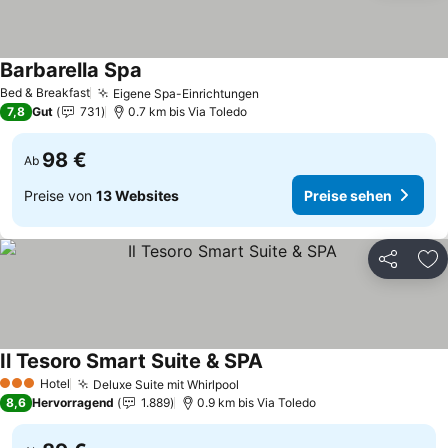
Barbarella Spa
Bed & Breakfast
Eigene Spa-Einrichtungen
7,8
Gut
731
0.7 km bis Via Toledo
98 €
Ab
Preise von
13 Websites
Preise sehen
Teilen
Zu
Il Tesoro Smart Suite & SPA
Hotel
Deluxe Suite mit Whirlpool
3 Sterne
8,6
Hervorragend
1.889
0.9 km bis Via Toledo