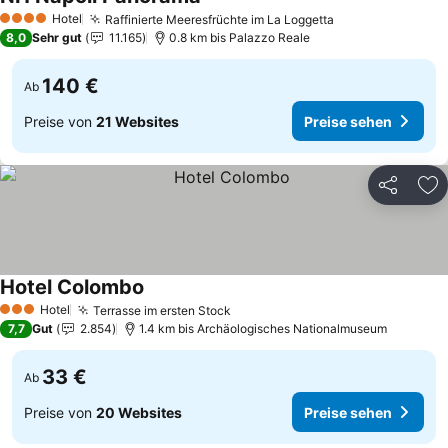
Hotel
Raffinierte Meeresfrüchte im La Loggetta
4 Sterne
8,0
Sehr gut
11.165
0.8 km bis Palazzo Reale
140 €
Ab
Preise von
21 Websites
Preise sehen
Teilen
Zu
Hotel Colombo
Hotel
Terrasse im ersten Stock
3 Sterne
7,7
Gut
2.854
1.4 km bis Archäologisches Nationalmuseum
33 €
Ab
Preise von
20 Websites
Preise sehen