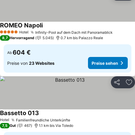
ROMEO Napoli
Hotel
Infinity-Pool auf dem Dach mit Panoramablick
5 Sterne
8,7
Hervorragend
5.045
0.7 km bis Palazzo Reale
604 €
Ab
Preise von
23 Websites
Preise sehen
Teilen
Zu
Bassetto 013
Hotel
Familienfreundliche Unterkünfte
7,5
Gut
467
1.1 km bis Via Toledo