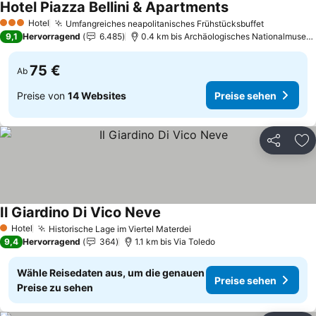
Hotel Piazza Bellini & Apartments
Hotel
Umfangreiches neapolitanisches Frühstücksbuffet
3 Sterne
9,1
Hervorragend
6.485
0.4 km bis Archäologisches Nationalmuseum
75 €
Ab
Preise von
14 Websites
Preise sehen
Teilen
Zu
Il Giardino Di Vico Neve
Hotel
Historische Lage im Viertel Materdei
1 Sterne
9,4
Hervorragend
364
1.1 km bis Via Toledo
Wähle Reisedaten aus, um die genauen
Preise sehen
Preise zu sehen