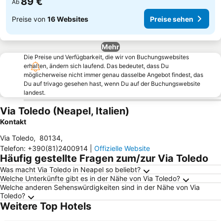
89 €
Ab
Preise von
16 Websites
Preise sehen
Mehr
Die Preise und Verfügbarkeit, die wir von Buchungswebsites
erhalten, ändern sich laufend. Das bedeutet, dass Du
möglicherweise nicht immer genau dasselbe Angebot findest, das
Du auf trivago gesehen hast, wenn Du auf der Buchungswebsite
landest.
Via Toledo (Neapel, Italien)
Kontakt
Via Toledo
,
80134
,
Telefon
:
+390(81)2400914
|
Offizielle Website
Häufig gestellte Fragen zum/zur Via Toledo
Was macht Via Toledo in Neapel so beliebt?
Welche Unterkünfte gibt es in der Nähe von Via Toledo?
Welche anderen Sehenswürdigkeiten sind in der Nähe von Via
Toledo?
Weitere Top Hotels