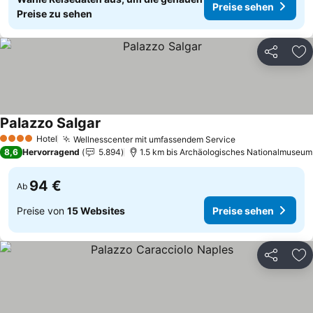
Preise sehen
Preise zu sehen
Teilen
Zu
Palazzo Salgar
Hotel
Wellnesscenter mit umfassendem Service
4 Sterne
8,6
Hervorragend
5.894
1.5 km bis Archäologisches Nationalmuseum
94 €
Ab
Preise von
15 Websites
Preise sehen
Teilen
Zu