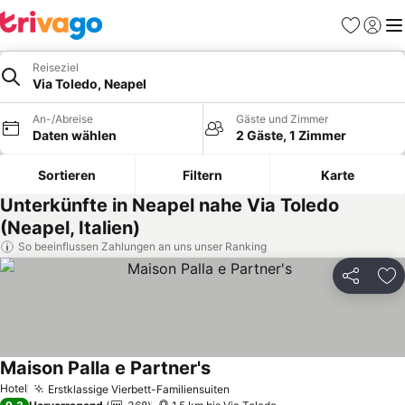
Favoriten
Einlog
Me
Reiseziel
Via Toledo, Neapel
An-/Abreise
Gäste und Zimmer
Daten wählen
2 Gäste, 1 Zimmer
Sortieren
Filtern
Karte
Unterkünfte in Neapel nahe Via Toledo
(Neapel, Italien)
So beeinflussen Zahlungen an uns unser Ranking
Teilen
Zu
Maison Palla e Partner's
Hotel
Erstklassige Vierbett-Familiensuiten