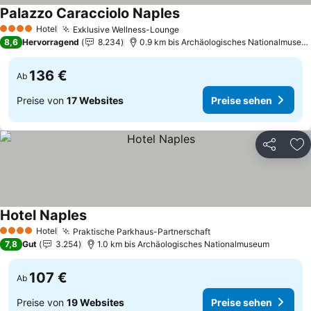
Palazzo Caracciolo Naples
Hotel
Exklusive Wellness-Lounge
4 Sterne
8,6
Hervorragend
8.234
0.9 km bis Archäologisches Nationalmuseum
136 €
Ab
Preise von
17 Websites
Preise sehen
Teilen
Zu
Hotel Naples
Hotel
Praktische Parkhaus-Partnerschaft
4 Sterne
7,8
Gut
3.254
1.0 km bis Archäologisches Nationalmuseum
107 €
Ab
Preise von
19 Websites
Preise sehen