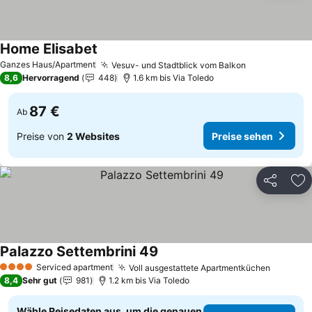
Home Elisabet
Ganzes Haus/Apartment
Vesuv- und Stadtblick vom Balkon
8,6
Hervorragend
448
1.6 km bis Via Toledo
87 €
Ab
Preise von
2 Websites
Preise sehen
Teilen
Zu
Palazzo Settembrini 49
Serviced apartment
Voll ausgestattete Apartmentküchen
4 Sterne
8,4
Sehr gut
981
1.2 km bis Via Toledo
Wähle Reisedaten aus, um die genauen