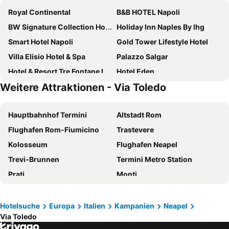
Royal Continental
B&B HOTEL Napoli
BW Signature Collection Hotel Paradiso
Holiday Inn Naples By Ihg
Smart Hotel Napoli
Gold Tower Lifestyle Hotel
Villa Elisio Hotel & Spa
Palazzo Salgar
Hotel & Resort Tre Fontane Luxury
Hotel Eden
Weitere Attraktionen - Via Toledo
Palazzo Firenze
NH Napoli Panorama
UNA Hotels Napoli
Hotel Palazzo Argenta
Hauptbahnhof Termini
Altstadt Rom
Grand Hotel Europa
Hotel Resort Il Panfilo
Flughafen Rom-Fiumicino
Trastevere
Best Western Plus Hotel Plaza
Hotel Vergilius Billia
Kolosseum
Flughafen Neapel
Maison Palla e Partner's
American Hotel
Trevi-Brunnen
Termini Metro Station
Grand Hotel Vesuvio
Hotel Cristina
Prati
Monti
Hotel Herculaneum
Palazzo Caracciolo Naples
Petersdom
Die Ausgrabungsstätten von Pompeji
Federico Secondo Bed and Breakfast
Hotel Piazza Bellini & Apartments
Piazza Navona
Basilika di Santa Maria Maggiore
Grand Hotel Serapide
CX Naples Centrale
Hotelsuche
Europa
Italien
Kampanien
Neapel
Via Toledo
Naples Central Station
Bahnhof Roma Tiburtina
Hotel Matilde - Lifestyle Hotel
Exe Majestic