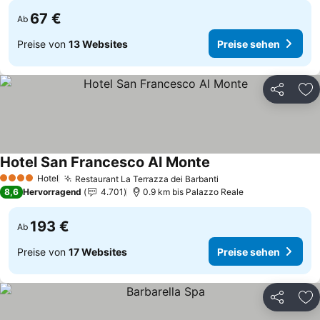
67 €
Ab
Preise von
13 Websites
Preise sehen
Teilen
Zu
Hotel San Francesco Al Monte
Hotel
Restaurant La Terrazza dei Barbanti
4 Sterne
8,6
Hervorragend
4.701
0.9 km bis Palazzo Reale
193 €
Ab
Preise von
17 Websites
Preise sehen
Teilen
Zu