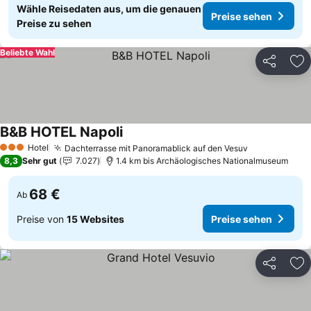
Wähle Reisedaten aus, um die genauen
Preise sehen
Preise zu sehen
Beliebte Wahl
Teilen
Zu
B&B HOTEL Napoli
Hotel
Dachterrasse mit Panoramablick auf den Vesuv
3 Sterne
8,3
Sehr gut
7.027
1.4 km bis Archäologisches Nationalmuseum
68 €
Ab
Preise von
15 Websites
Preise sehen
Teilen
Zu