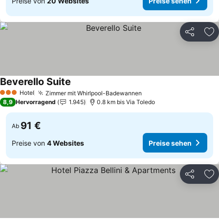
Preise von
20 Websites
Preise sehen
Teilen
Zu
Beverello Suite
Hotel
Zimmer mit Whirlpool-Badewannen
3 Sterne
8,9
Hervorragend
1.945
0.8 km bis Via Toledo
91 €
Ab
Preise von
4 Websites
Preise sehen
Teilen
Zu