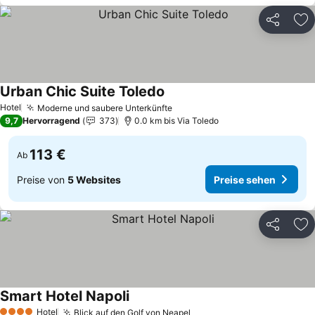
Teilen
Zu
Urban Chic Suite Toledo
Hotel
Moderne und saubere Unterkünfte
9,7
Hervorragend
373
0.0 km bis Via Toledo
113 €
Ab
Preise von
5 Websites
Preise sehen
Teilen
Zu
Smart Hotel Napoli
Hotel
Blick auf den Golf von Neapel