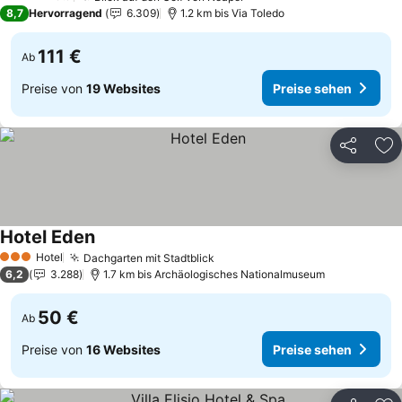
4 Sterne
8,7
Hervorragend
6.309
1.2 km bis Via Toledo
111 €
Ab
Preise von
19 Websites
Preise sehen
Teilen
Zu
Hotel Eden
Hotel
Dachgarten mit Stadtblick
3 Sterne
6,2
3.288
1.7 km bis Archäologisches Nationalmuseum
50 €
Ab
Preise von
16 Websites
Preise sehen