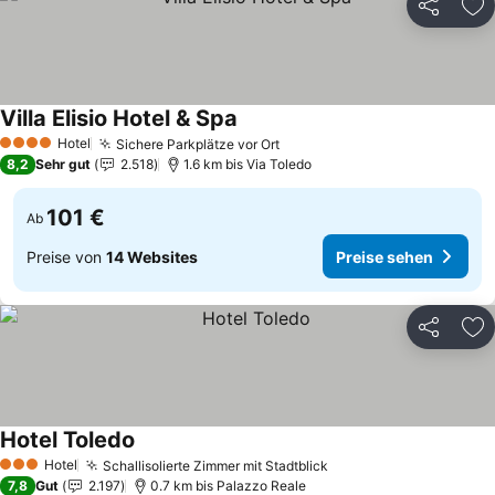
Teilen
Zu
Villa Elisio Hotel & Spa
Hotel
Sichere Parkplätze vor Ort
4 Sterne
8,2
Sehr gut
2.518
1.6 km bis Via Toledo
101 €
Ab
Preise von
14 Websites
Preise sehen
Teilen
Zu
Hotel Toledo
Hotel
Schallisolierte Zimmer mit Stadtblick
3 Sterne
7,8
Gut
2.197
0.7 km bis Palazzo Reale