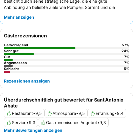
besticht durch seine strategische Lage, die eine gute
Anbindung an beliebte Ziele wie Pompeji, Sorrent und die
Amalfiküste bietet. Das aufregendste Merkmal ist der
Mehr anzeigen
wunderschöne Poolbereich
, der einen erfrischenden
Mittelpunkt für Entspannung und Vergnügen darstellt. Die Gäste
loben durchweg die
außergewöhnliche Herzlichkeit und
Gästerezensionen
Professionalität des Personals
und das reichhaltige
Frühstücksbuffet
mit frischem Gebäck und italienischen
Hervorragend
57
%
Süßspeisen. Für ein wirklich unvergessliches Erlebnis sollten Sie
Sehr gut
24
%
ein Zimmer mit
Gut
barocken oder venezianischen Möbeln
7
%
Angemessen
7
%
buchen, um in den unverwechselbaren opulenten Charme des
Schlecht
5
%
Hotels einzutauchen.
Rezensionen anzeigen
Überdurchschnittlich gut bewertet für Sant'Antonio
Abate
Restaurant
•
9,5
Atmosphäre
•
9,5
Erfahrung
•
9,4
Service
•
9,3
Gastronomisches Angebot
•
9,3
Mehr Bewertungen anzeigen