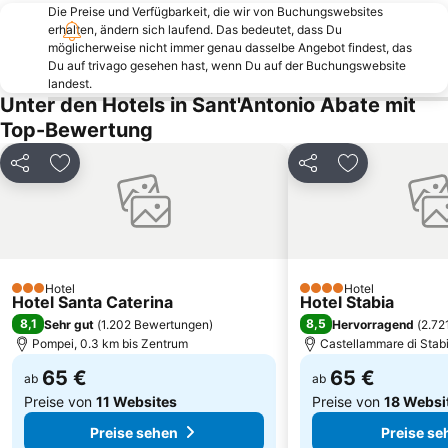
Marina Grande
Porto di Amalfi
Die Preise und Verfügbarkeit, die wir von Buchungswebsites
erhalten, ändern sich laufend. Das bedeutet, dass Du
Salerno Harbour
Via Chiaia
möglicherweise nicht immer genau dasselbe Angebot findest, das
Stella
Lido di Licola
Du auf trivago gesehen hast, wenn Du auf der Buchungswebsite
landest.
Secondigliano
Bahnhof von Sorrent
Unter den Hotels in Sant'Antonio Abate mit
Bagnoli
Porto di Salerno
Top-Bewertung
San Paolo Stadium
Piazza Dante
Teilen
Zu Favoriten hinzufügen
Teilen
Zu Favoriten
Archäologisches Nationalmuseum
Die Blaue Grotte
Castel dell'Ovo
Dom des Heiligen Januarius
Ponticelli
Mergellina Seilbahn
Marina Piccola
Reggia di Caserta
Hotel
Hotel
Centro storico
Castel Nuovo
3 Sterne
4 Sterne
Hotel Santa Caterina
Hotel Stabia
8,1
8,5
Sehr gut
(
1.202 Bewertungen
)
Hervorragend
(
2.72
Pompei, 0.3 km bis Zentrum
Castellammare di Stabi
65 €
65 €
ab
ab
Preise von
11 Websites
Preise von
18 Websi
Preise sehen
Preise se