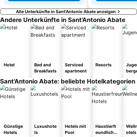
Alle Unterkünfte in Sant'Antonio Abate anzeigen
Andere Unterkünfte in Sant'Antonio Abate
Hotel
Bed and
Serviced
Resorts
Juge
Breakfasts
apartment
berg
tel
Sant'Antonio Abate: beliebte Hotelkategorien
Günstige
Luxushote
Hotels mit
Haustierfr
Well
Hotels
ls
Pool
eundliche
otels