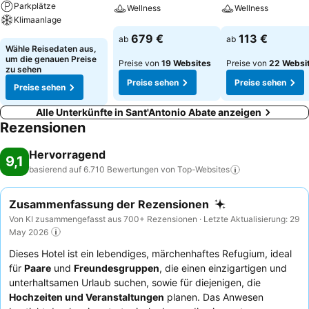
Parkplätze
Wellness
Wellness
Klimaanlage
Preise sehen
Preise sehen
679 €
113 €
ab
ab
Preise sehen
Wähle Reisedaten aus,
um die genauen Preise
Preise von
19 Websites
Preise von
22 Websi
zu sehen
Preise sehen
Preise sehen
Preise sehen
Alle Unterkünfte in Sant'Antonio Abate anzeigen
Rezensionen
Hervorragend
9,1
basierend auf 6.710 Bewertungen von
Top-Websites
Zusammenfassung der Rezensionen
Von KI zusammengefasst aus 700+ Rezensionen · Letzte Aktualisierung: 29
May 2026
Dieses Hotel ist ein lebendiges, märchenhaftes Refugium, ideal
für
Paare
und
Freundesgruppen
, die einen einzigartigen und
unterhaltsamen Urlaub suchen, sowie für diejenigen, die
Hochzeiten und Veranstaltungen
planen. Das Anwesen