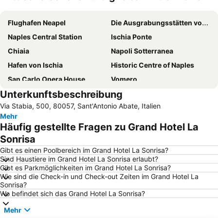
Karte vergrößern
Flughafen Neapel
Die Ausgrabungsstätten von Pompeji
Naples Central Station
Ischia Ponte
Chiaia
Napoli Sotterranea
Hafen von Ischia
Historic Centre of Naples
San Carlo Opera House
Vomero
Unterkunftsbeschreibung
Porto di Napoli
Posillipo
Via Stabia, 500, 80057, Sant'Antonio Abate, Italien
Costiera Amalfitana
Piazza Bellini
Mehr
Nocelle
Lungomare Caracciolo
Häufig gestellte Fragen zu Grand Hotel La
Piazza del Plebiscito
Spanisches Viertel
Sonrisa
Hafen von Sorrent
Hafen von Portici
Gibt es einen Poolbereich im Grand Hotel La Sonrisa?
Sind Haustiere im Grand Hotel La Sonrisa erlaubt?
Porto
Spaccanapoli
Gibt es Parkmöglichkeiten im Grand Hotel La Sonrisa?
Wie sind die Check-in und Check-out Zeiten im Grand Hotel La
Via Toledo
Barra
Sonrisa?
Herculaneum
Fuorigrotta
Wo befindet sich das Grand Hotel La Sonrisa?
Altstadt von Positano
Galleria Umberto I
Mehr