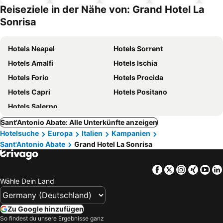
Hotels
Reiseziele in der Nähe von: Grand Hotel La
Sonrisa
Hotels Neapel
Hotels Sorrent
Hotels Amalfi
Hotels Ischia
Hotels Forio
Hotels Procida
Hotels Capri
Hotels Positano
Hotels Salerno
Sant'Antonio Abate: Alle Unterkünfte anzeigen
Hotelsuche
Europa
Italien
Kampanien
Sant'Antonio Abate
Grand Hotel La Sonrisa
Facebook
Twitter
Instagra
Xing
Yo
Wähle Dein Land
Zu Google hinzufügen
So findest du unsere Ergebnisse ganz