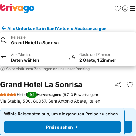
Favoriten
Einlog
Me
Alle Unterkünfte in Sant'Antonio Abate anzeigen
Reiseziel
Grand Hotel La Sonrisa
An-/Abreise
Gäste und Zimmer
Daten wählen
2 Gäste, 1 Zimmer
So beeinflussen Zahlungen an uns unser Ranking
Grand Hotel La Sonrisa
Teilen
Zu
Hotel
9,1
Hervorragend
(
6.710 Bewertungen
)
5 Sterne
Via Stabia, 500, 80057, Sant'Antonio Abate, Italien
Wähle Reisedaten aus, um die genauen Preise zu sehen
Wähle Reisedaten aus, um die genauen Preise zu sehen
Preise sehen
Preise sehen