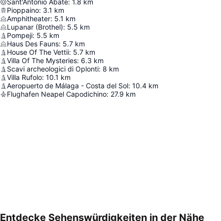
Sant'Antonio Abate
:
1.8
km
Pioppaino
:
3.1
km
Amphitheater
:
5.1
km
Lupanar (Brothel)
:
5.5
km
Pompeji
:
5.5
km
Haus Des Fauns
:
5.7
km
House Of The Vettii
:
5.7
km
Villa Of The Mysteries
:
6.3
km
Scavi archeologici di Oplonti
:
8
km
Villa Rufolo
:
10.1
km
Aeropuerto de Málaga - Costa del Sol
:
10.4
km
Flughafen Neapel Capodichino
:
27.9
km
Entdecke Sehenswürdigkeiten in der Nähe