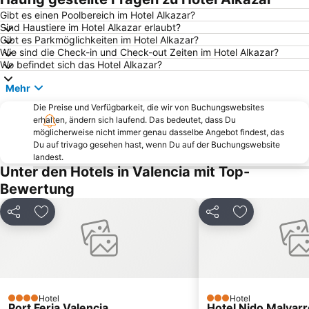
Themenpark Ciudad de las Artes y las Ciencias
Bahnhof Valencia Joaquín Sorolla
Gibt es einen Poolbereich im Hotel Alkazar?
Sind Haustiere im Hotel Alkazar erlaubt?
Parque Natural de la Albufera
El Saler
Gibt es Parkmöglichkeiten im Hotel Alkazar?
Balneario La Alameda
Mestalla-Stadion
Wie sind die Check-in und Check-out Zeiten im Hotel Alkazar?
Wo befindet sich das Hotel Alkazar?
Pinedo
Las Fallas
Mehr
Mercado Central
Plaza del Ayuntamiento
Die Preise und Verfügbarkeit, die wir von Buchungswebsites
Algirós
Palau de Congressos València
erhalten, ändern sich laufend. Das bedeutet, dass Du
Cabañal - Cañamelar
De la Patacona
möglicherweise nicht immer genau dasselbe Angebot findest, das
Du auf trivago gesehen hast, wenn Du auf der Buchungswebsite
Camins al Grau
Port Saplaya Nord
landest.
Unter den Hotels in Valencia mit Top-
Plaza de la Reina
L'Oceanogràfic
Bewertung
Eixample
Extramurs
L'Amistat
Calle Don Juan de Austria
Teilen
Zu Favoriten hinzufügen
Teilen
Zu Favoriten
Busbahnhof Valencia
Tavernes de la Valldigna
Nazaret
Poblados Marítimos
Benimàmet
Metro Valencia
Plaza de Toros
Campanar
Hotel
Hotel
4 Sterne
3 Sterne
Port Feria Valencia
Hotel Nido Malvar