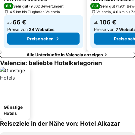
Markt von Colón
Ciutat de València - Levante UD
8,1
8,3
Sehr gut
(
9.862 Bewertungen
)
Sehr gut
(
1.901 Bew
Racó de Mar
Palacio del Marqués de Dos Aguas - Museo Nacional de Cerámica
4.5 km bis Flughafen Valencia
Valencia, 4.0 km bis Z
66 €
106 €
ab
ab
Preise von
24 Websites
Preise von
7 Websit
Preise sehen
Preise se
Alle Unterkünfte in Valencia anzeigen
Valencia: beliebte Hotelkategorien
Günstige
Hotels
Reiseziele in der Nähe von: Hotel Alkazar