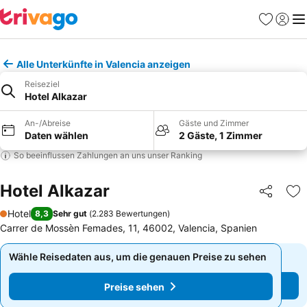
Favoriten
Einlog
Me
Alle Unterkünfte in Valencia anzeigen
Reiseziel
Hotel Alkazar
An-/Abreise
Gäste und Zimmer
Daten wählen
2 Gäste, 1 Zimmer
So beeinflussen Zahlungen an uns unser Ranking
Hotel Alkazar
Teilen
Zu
Hotel
8,3
Sehr gut
(
2.283 Bewertungen
)
1 Sterne
Carrer de Mossèn Femades, 11, 46002, Valencia, Spanien
Wähle Reisedaten aus, um die genauen Preise zu sehen
Wähle Reisedaten aus, um die genauen Preise zu sehen
Preise sehen
Preise sehen