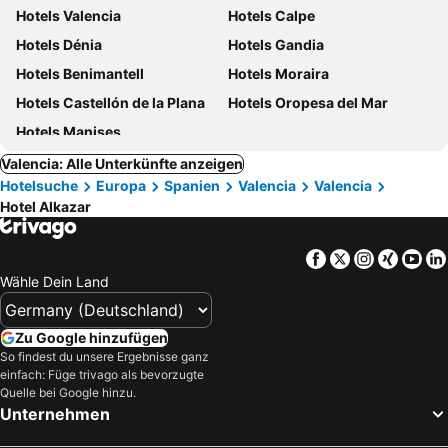
Hotels Valencia
Hotels Calpe
Hotels Dénia
Hotels Gandia
Hotels Benimantell
Hotels Moraira
Hotels Castellón de la Plana
Hotels Oropesa del Mar
Hotels Manises
Valencia: Alle Unterkünfte anzeigen
Hotelsuche
Europa
Spanien
Valencia
Valencia
Hotel Alkazar
Facebook
Twitter
Instagra
Xing
Yo
Wähle Dein Land
Zu Google hinzufügen
So findest du unsere Ergebnisse ganz
einfach: Füge trivago als bevorzugte
Quelle bei Google hinzu.
Unternehmen