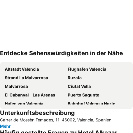
Entdecke Sehenswürdigkeiten in der Nähe
Karte vergrößern
Altstadt Valencia
Flughafen Valencia
Strand La Malvarrosa
Ruzafa
Malvarrosa
Ciutat Vella
El Cabanyal - Las Arenas
Puerto Sagunto
Hafen von Valencia
Bahnhof Valencia Norte
Unterkunftsbeschreibung
Circuit Ricardo Tormo
El Carmen
Carrer de Mossèn Femades, 11, 46002, Valencia, Spanien
Messe Valencia
Benimaclet
Mehr
Kathedrale von Valencia
Entradas Oceanografic Ciudad de las Artes
Häufig gestellte Fragen zu Hotel Alkazar