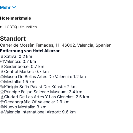
Mehr
Hotelmerkmale
LGBTQ+ freundlich
Standort
Carrer de Mossèn Femades, 11, 46002, Valencia, Spanien
Entfernung von Hotel Alkazar
Xàtiva
:
0.2
km
Valencia
:
0.7
km
Seidenbörse
:
0.7
km
Central Market
:
0.7
km
Museo De Bellas Artes De Valencia
:
1.2
km
Mestalla
:
1.5
km
Königin Sofia Palast Der Künste
:
2
km
Príncipe Felipe Science Museum
:
2.4
km
Ciudad De Las Artes Y Las Ciencias
:
2.5
km
Oceanogràfic Of Valencia
:
2.9
km
Nuevo Mestalla
:
3
km
Valencia International Airport
:
9.6
km