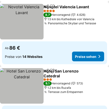
Novotel Valencia Lavant
Teilen
Zu Favoriten hinzufügen
Pr
4 Sterne
8,7
Hervorragend
4.626
1.5 km bis Kathedrale von Valencia
Panoramische Skybar und Terrasse
Preise
86 €
Ab
Preise von
14 Websites
Preise sehen
Hotel San Lorenzo
Teilen
Zu Favoriten hinzufügen
Catedral
Preise sehen
3 Sterne
9,1
Hervorragend
573
1.2 km bis Ruzafa
Terrasse zum Entspannen
Preise sehen