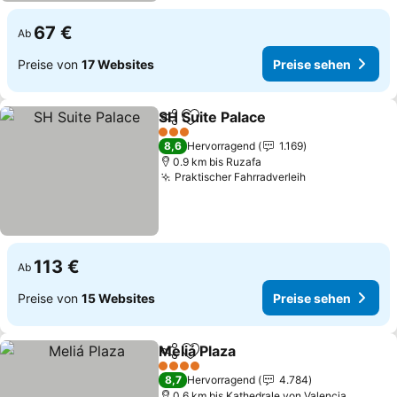
67 €
Ab
Preise von
17 Websites
Preise sehen
SH Suite Palace
Teilen
Zu Favoriten hinzufügen
Preise seh
3 Sterne
8,6
Hervorragend
1.169
0.9 km bis Ruzafa
Praktischer Fahrradverleih
Preise sehen
113 €
Ab
Preise von
15 Websites
Preise sehen
Meliá Plaza
Teilen
Zu Favoriten hinzufügen
Preise sehen
4 Sterne
8,7
Hervorragend
4.784
0.6 km bis Kathedrale von Valencia