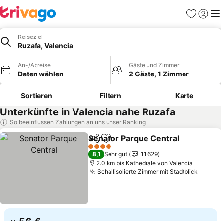
Favoriten
Einlog
Me
Reiseziel
Ruzafa, Valencia
An-/Abreise
Gäste und Zimmer
Daten wählen
2 Gäste, 1 Zimmer
Sortieren
Filtern
Karte
Unterkünfte in Valencia nahe Ruzafa
So beeinflussen Zahlungen an uns unser Ranking
Senator Parque Central
Teilen
Zu Favoriten hinzufügen
Pr
4 Sterne
8,1
Sehr gut
11.629
2.0 km bis Kathedrale von Valencia
Schallisolierte Zimmer mit Stadtblick
Preise