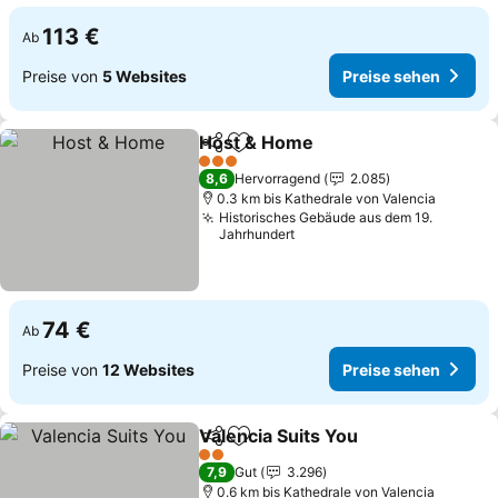
113 €
Ab
Preise von
5 Websites
Preise sehen
Host & Home
Teilen
Zu Favoriten hinzufügen
Preise sehen
3 Sterne
8,6
Hervorragend
2.085
0.3 km bis Kathedrale von Valencia
Historisches Gebäude aus dem 19.
Jahrhundert
74 €
Ab
Preise von
12 Websites
Preise sehen
Valencia Suits You
Teilen
Zu Favoriten hinzufügen
Preise 
2 Sterne
7,9
Gut
3.296
0.6 km bis Kathedrale von Valencia