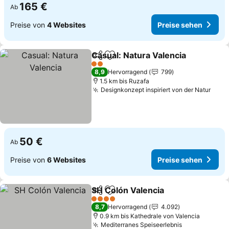
165 €
Ab
Preise von
4 Websites
Preise sehen
Casual: Natura Valencia
Teilen
Zu Favoriten hinzufügen
Pr
2 Sterne
8,9
Hervorragend
799
1.5 km bis Ruzafa
Designkonzept inspiriert von der Natur
Prei
50 €
Ab
Preise von
6 Websites
Preise sehen
SH Colón Valencia
Teilen
Zu Favoriten hinzufügen
Preise s
4 Sterne
8,7
Hervorragend
4.092
0.9 km bis Kathedrale von Valencia
Mediterranes Speiseerlebnis
Preise sehe