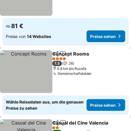
81 €
Ab
Preise von
14 Websites
Preise sehen
Concept Rooms
Teilen
Zu Favoriten hinzufügen
Preise seh
4 Sterne
7,3
26
0.8 km bis Ruzafa
Gemeinschaftsbäder
Preise sehen
Wähle Reisedaten aus, um die genauen
Preise sehen
Preise zu sehen
Casual del Cine Valencia
Teilen
Zu Favoriten hinzufügen
P
2 Sterne