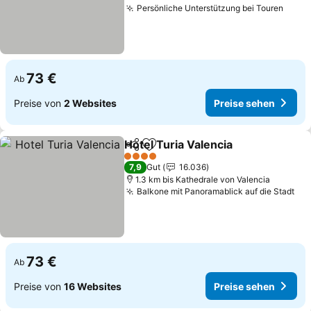
Persönliche Unterstützung bei Touren
Preis
73 €
Ab
Preise von
2 Websites
Preise sehen
Hotel Turia Valencia
Teilen
Zu Favoriten hinzufügen
Preise
4 Sterne
7,9
Gut
16.036
1.3 km bis Kathedrale von Valencia
Balkone mit Panoramablick auf die Stadt
Pre
73 €
Ab
Preise von
16 Websites
Preise sehen