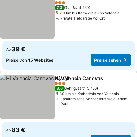
Teilen
Zu Favoriten hinzufügen
Preise se
3 Sterne
7,8
Gut
4.950
2.0 km bis Kathedrale von Valencia
Private Tiefgarage vor Ort
Preise sehen
39 €
Ab
Preise von
15 Websites
Preise sehen
Hi Valencia Canovas
Teilen
Zu Favoriten hinzufügen
Preise
3 Sterne
8,0
Sehr gut
5.786
1.0 km bis Kathedrale von Valencia
Panoramische Sonnenterrasse auf dem
Dach
83 €
Ab