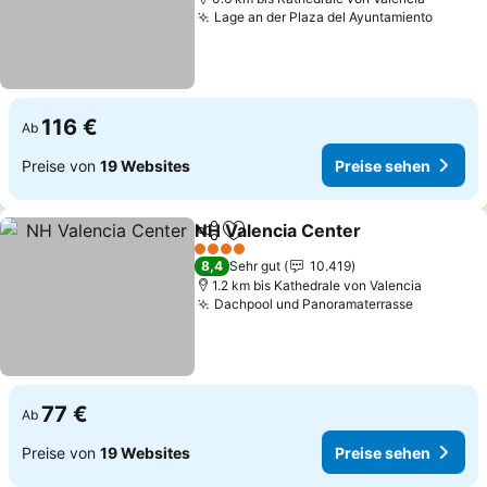
Lage an der Plaza del Ayuntamiento
Preise
116 €
Ab
Preise von
19 Websites
Preise sehen
NH Valencia Center
Teilen
Zu Favoriten hinzufügen
Preise
4 Sterne
8,4
Sehr gut
10.419
1.2 km bis Kathedrale von Valencia
Dachpool und Panoramaterrasse
Preise s
77 €
Ab
Preise von
19 Websites
Preise sehen