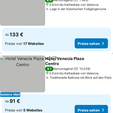
9,0
Hervorragend
7.545
0.8 km bis Kathedrale von Valencia
Lage in der historischen Fußgängerzone
Pre
133 €
Ab
Preise von
17 Websites
Preise sehen
Hotel Venecia Plaza
Teilen
Zu Favoriten hinzufügen
Centro
Preise sehen
9,1
Hervorragend
15.038
0.6 km bis Kathedrale von Valencia
Traditionelle Balkone mit Blick auf den Platz
Beliebte Wahl
91 €
Ab
Preise von
5 Websites
Preise sehen