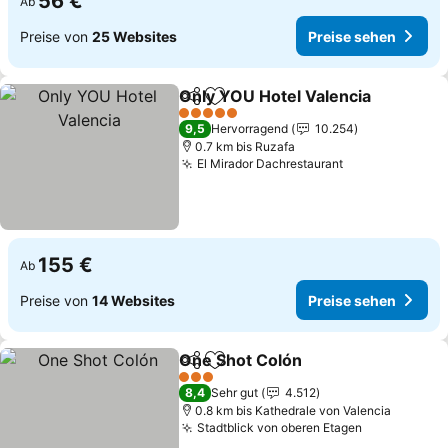
56 €
Ab
Preise von
25 Websites
Preise sehen
Only YOU Hotel Valencia
Teilen
Zu Favoriten hinzufügen
P
5 Sterne
9,5
Hervorragend
10.254
0.7 km bis Ruzafa
El Mirador Dachrestaurant
Preise sehen
155 €
Ab
Preise von
14 Websites
Preise sehen
One Shot Colón
Teilen
Zu Favoriten hinzufügen
Preise seh
3 Sterne
8,4
Sehr gut
4.512
0.8 km bis Kathedrale von Valencia
Stadtblick von oberen Etagen
Preise seh