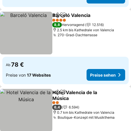
Barceló Valencia
Teilen
Zu Favoriten hinzufügen
Preise se
4 Sterne
8,8
Hervorragend
12.516
2.5 km bis Kathedrale von Valencia
270-Grad-Dachterrasse
Preise sehen
78 €
Ab
Preise von
17 Websites
Preise sehen
Hotel Valencia de la
Teilen
Zu Favoriten hinzufügen
Música
Preise sehen
2 Sterne
6,4
6.594
0.7 km bis Kathedrale von Valencia
Boutique-Konzept mit Musikthema
Preise 