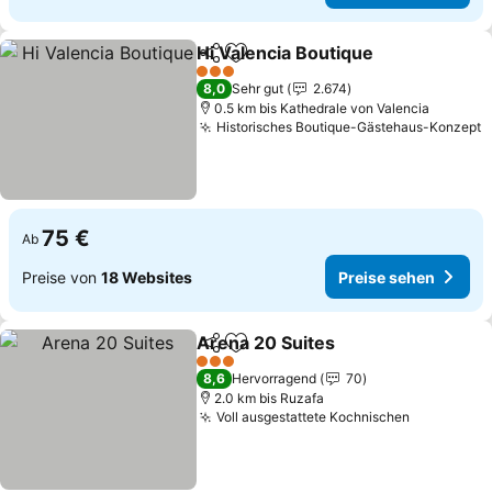
Hi Valencia Boutique
Teilen
Zu Favoriten hinzufügen
Preis
3 Sterne
8,0
Sehr gut
2.674
0.5 km bis Kathedrale von Valencia
Historisches Boutique-Gästehaus-Konzept
P
75 €
Ab
Preise von
18 Websites
Preise sehen
Arena 20 Suites
Teilen
Zu Favoriten hinzufügen
Preise seh
3 Sterne
8,6
Hervorragend
70
2.0 km bis Ruzafa
Voll ausgestattete Kochnischen
Preise se