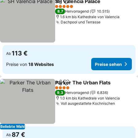
SH Valencia Palace
Teilen
Zu Favoriten hinzufügen
Preise 
5 Sterne
8,7
Hervorragend
10.515
1.6 km bis Kathedrale von Valencia
Dachpool und Terrasse
Preise sehen
113 €
Ab
Preise von
18 Websites
Preise sehen
Parker The Urban Flats
Teilen
Zu Favoriten hinzufügen
Pre
4 Sterne
9,3
Hervorragend
6.836
1.0 km bis Kathedrale von Valencia
Voll ausgestattete Kochnischen
Preise se
Beliebte Wahl
87 €
Ab