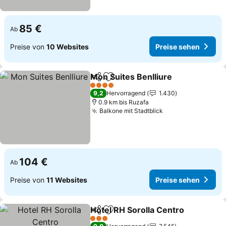
85 €
Ab
Preise von
10 Websites
Preise sehen
Mon Suites Benlliure
Teilen
Zu Favoriten hinzufügen
Preis
4 Sterne
9,2
Hervorragend
1.430
0.9 km bis Ruzafa
Balkone mit Stadtblick
Preise sehen
104 €
Ab
Preise von
11 Websites
Preise sehen
Hotel RH Sorolla Centro
Teilen
Zu Favoriten hinzufügen
Pr
3 Sterne