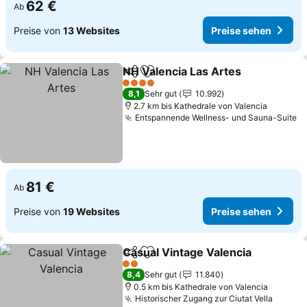
62 €
Ab
Preise von
13 Websites
Preise sehen
NH Valencia Las Artes
Teilen
Zu Favoriten hinzufügen
Prei
4 Sterne
8,1
Sehr gut
10.992
2.7 km bis Kathedrale von Valencia
Entspannende Wellness- und Sauna-Suite
P
81 €
Ab
Preise von
19 Websites
Preise sehen
Casual Vintage Valencia
Teilen
Zu Favoriten hinzufügen
Pr
2 Sterne
8,4
Sehr gut
11.840
0.5 km bis Kathedrale von Valencia
Historischer Zugang zur Ciutat Vella
Preise