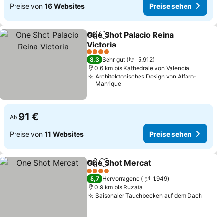
Preise von
16 Websites
Preise sehen
One Shot Palacio Reina
Teilen
Zu Favoriten hinzufügen
Victoria
Preise sehen
4 Sterne
8,3
Sehr gut
5.912
0.6 km bis Kathedrale von Valencia
Architektonisches Design von Alfaro-
Manrique
91 €
Ab
Preise von
11 Websites
Preise sehen
One Shot Mercat
Teilen
Zu Favoriten hinzufügen
Preise se
4 Sterne
8,7
Hervorragend
1.949
0.9 km bis Ruzafa
Saisonaler Tauchbecken auf dem Dach
Prei