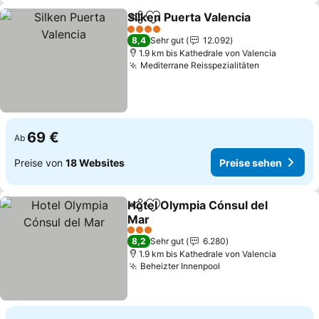
Silken Puerta Valencia
Teilen
Zu Favoriten hinzufügen
Prei
4 Sterne
8,4
Sehr gut
12.092
1.9 km bis Kathedrale von Valencia
Mediterrane Reisspezialitäten
Preise seh
69 €
Ab
Preise von
18 Websites
Preise sehen
Hotel Olympia Cónsul del
Teilen
Zu Favoriten hinzufügen
Mar
Preise sehen
3 Sterne
8,2
Sehr gut
6.280
1.9 km bis Kathedrale von Valencia
Beheizter Innenpool
Preise sehen