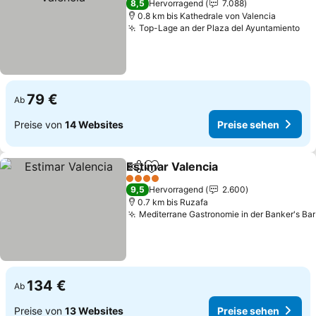
8,5
Hervorragend
7.088
0.8 km bis Kathedrale von Valencia
Top-Lage an der Plaza del Ayuntamiento
Pre
79 €
Ab
Preise von
14 Websites
Preise sehen
Estimar Valencia
Teilen
Zu Favoriten hinzufügen
Preise se
4 Sterne
9,5
Hervorragend
2.600
0.7 km bis Ruzafa
Mediterrane Gastronomie in der Banker's Bar
134 €
Ab
Preise von
13 Websites
Preise sehen