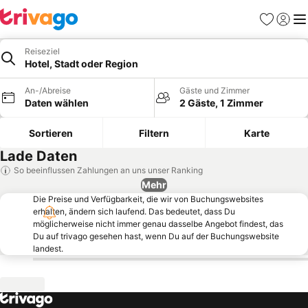
Favoriten
Einlog
Me
Reiseziel
Hotel, Stadt oder Region
An-/Abreise
Gäste und Zimmer
Daten wählen
2 Gäste, 1 Zimmer
Sortieren
Filtern
Karte
Lade Daten
So beeinflussen Zahlungen an uns unser Ranking
Mehr
Die Preise und Verfügbarkeit, die wir von Buchungswebsites
erhalten, ändern sich laufend. Das bedeutet, dass Du
möglicherweise nicht immer genau dasselbe Angebot findest, das
Du auf trivago gesehen hast, wenn Du auf der Buchungswebsite
landest.