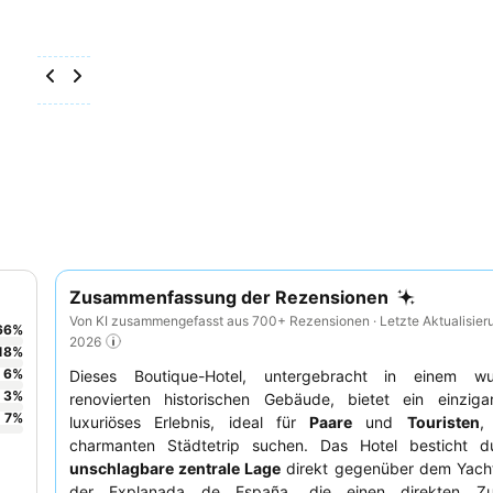
Zusammenfassung der Rezensionen
Von KI zusammengefasst aus 700+ Rezensionen · Letzte Aktualisier
66
%
2026
18
%
6
%
Dieses Boutique-Hotel, untergebracht in einem wu
3
%
renovierten historischen Gebäude, bietet ein einziga
7
%
luxuriöses Erlebnis, ideal für
Paare
und
Touristen
,
charmanten Städtetrip suchen. Das Hotel besticht d
unschlagbare zentrale Lage
direkt gegenüber dem Yach
der Explanada de España, die einen direkten Z