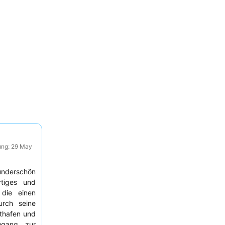
ung: 29 May
nderschön
rtiges und
 die einen
urch seine
thafen und
ugang zur