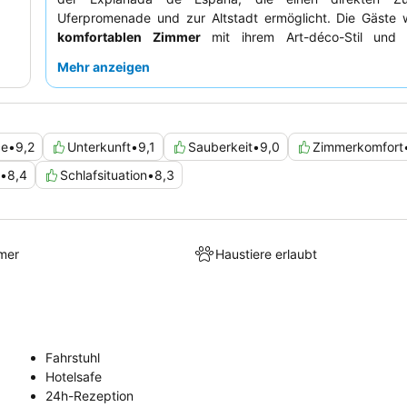
Uferpromenade und zur Altstadt ermöglicht. Die Gäste 
komfortablen Zimmer
mit ihrem Art-déco-Stil und 
sauberen Badezimmern zu schätzen wissen. Das Personal 
Mehr anzeigen
für seine außergewöhnliche Freundlichkeit und Profes
gelobt, ergänzt durch ein Frühstückserlebnis, das h
Produkte und kostenlosen Cava umfasst. Für einen
unvergesslichen Aufenthalt sollten Sie ein Zimmer mit
Bl
ce
•
9,2
Unterkunft
•
9,1
Sauberkeit
•
9,0
Zimmerkomfort
Yachthafen
anfragen.
•
8,4
Schlafsituation
•
8,3
mer
Haustiere erlaubt
Fahrstuhl
Hotelsafe
24h-Rezeption