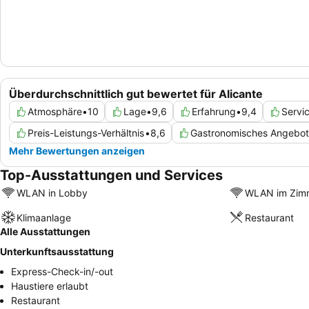
Überdurchschnittlich gut bewertet für Alicante
Atmosphäre
•
10
Lage
•
9,6
Erfahrung
•
9,4
Servi
Preis-Leistungs-Verhältnis
•
8,6
Gastronomisches Angebot
Mehr Bewertungen anzeigen
Top-Ausstattungen und Services
WLAN in Lobby
WLAN im Zim
Klimaanlage
Restaurant
Alle Ausstattungen
Unterkunftsausstattung
Express-Check-in/-out
Haustiere erlaubt
Restaurant