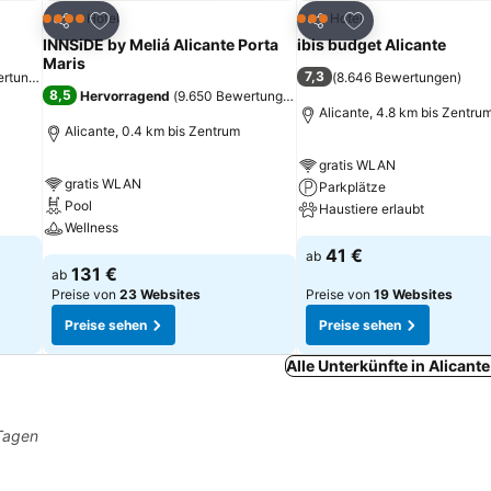
ügen
Zu Favoriten hinzufügen
Zu Favoriten hinz
Hotel
Hotel
4 Sterne
3 Sterne
Teilen
Teilen
INNSiDE by Meliá Alicante Porta
ibis budget Alicante
Maris
7,3
ertungen
)
(
8.646 Bewertungen
)
8,5
Hervorragend
(
9.650 Bewertungen
)
Alicante, 4.8 km bis Zentru
Alicante, 0.4 km bis Zentrum
gratis WLAN
gratis WLAN
Parkplätze
Pool
Haustiere erlaubt
Wellness
41 €
ab
131 €
ab
Preise von
23 Websites
Preise von
19 Websites
Preise sehen
Preise sehen
Alle Unterkünfte in Alicant
 Tagen