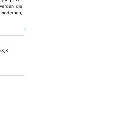
werden die
modernen,
wird stets
sionalität
ochwertige
 wirklich
ick auf den
•
8,8