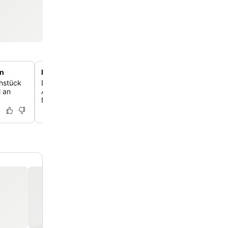
en
Durchdacht gestaltete Zimmer mit modernem Komfor
ühstück
Die Gästezimmer verfügen über einladende Designs mit
l an
Annehmlichkeiten, darunter bequeme Betten, Regendu
Nespresso-Kaffeemaschinen.