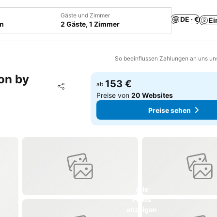
Gäste und Zimmer
DE · €
Ei
en
2 Gäste, 1 Zimmer
So beeinflussen Zahlungen an uns un
ion by
153 €
Zu Favoriten hinzufügen
ab
Teilen
Preise von
20 Websites
Preise sehen