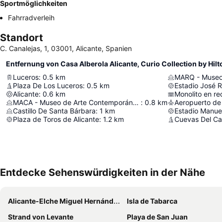
Sportmöglichkeiten
Fahrradverleih
Standort
C. Canalejas, 1, 03001, Alicante, Spanien
Entfernung von Casa Alberola Alicante, Curio Collection by Hilt
Luceros
:
0.5
km
Plaza De Los Luceros
:
0.5
km
Estadio José R
Alicante
:
0.6
km
MACA - Museo de Arte Contemporáneo de Alicante
:
0.8
km
Castillo De Santa Bárbara
:
1
km
Estadio Manuel
Plaza de Toros de Alicante
:
1.2
km
Cuevas Del Ca
Entdecke Sehenswürdigkeiten in der Nähe
Alicante-Elche Miguel Hernández Flughafen
Isla de Tabarca
Strand von Levante
Playa de San Juan