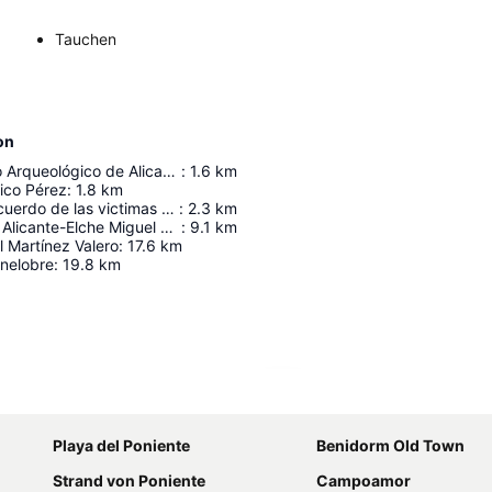
Tauchen
on
MARQ - Museo Arqueológico de Alicante
:
1.6
km
ico Pérez
:
1.8
km
Monolito en recuerdo de las victimas del campo de concentración de Los Almendros
:
2.3
km
Aeropuerto de Alicante-Elche Miguel Hernández
:
9.1
km
 Martínez Valero
:
17.6
km
nelobre
:
19.8
km
Karte vergrößern
Playa del Poniente
Benidorm Old Town
Strand von Poniente
Campoamor