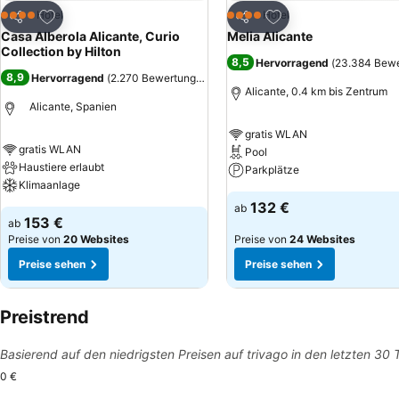
Zu Favoriten hinzufügen
Zu Favoriten hinzuf
Hotel
Hotel
4 Sterne
4 Sterne
Teilen
Teilen
Casa Alberola Alicante, Curio
Melia Alicante
Collection by Hilton
8,5
Hervorragend
(
23.384 Bew
8,9
Hervorragend
(
2.270 Bewertungen
)
Alicante, 0.4 km bis Zentrum
Alicante, Spanien
gratis WLAN
gratis WLAN
Pool
Haustiere erlaubt
Parkplätze
Klimaanlage
132 €
ab
153 €
ab
Preise von
20 Websites
Preise von
24 Websites
Preise sehen
Preise sehen
Preistrend
Basierend auf den niedrigsten Preisen auf trivago in den letzten 30
0 €