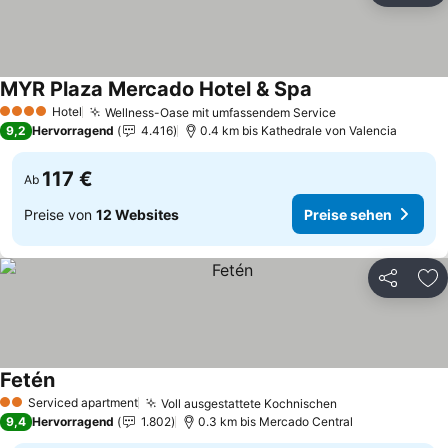
MYR Plaza Mercado Hotel & Spa
Preise sehen
Hotel
Wellness-Oase mit umfassendem Service
Preise sehen
4 Sterne
9,2
Hervorragend
4.416
0.4 km bis Kathedrale von Valencia
117 €
Ab
Preise von
12 Websites
Preise sehen
Teilen
Zu
Fetén
Preise sehen
Serviced apartment
Voll ausgestattete Kochnischen
Preise sehen
2 Sterne
9,4
Hervorragend
1.802
0.3 km bis Mercado Central