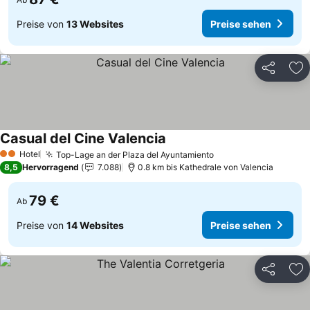
Preise von
13 Websites
Preise sehen
Teilen
Zu
Casual del Cine Valencia
Preise sehen
Hotel
Top-Lage an der Plaza del Ayuntamiento
Preise sehen
2 Sterne
8,5
Hervorragend
7.088
0.8 km bis Kathedrale von Valencia
79 €
Ab
Preise von
14 Websites
Preise sehen
Teilen
Zu