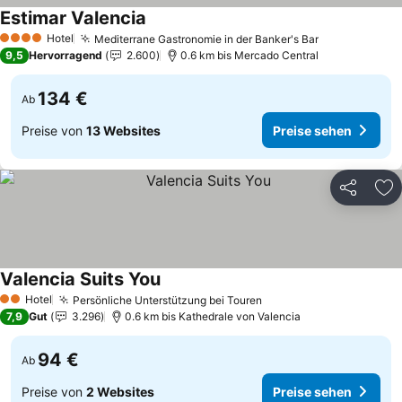
Estimar Valencia
Preise sehen
Hotel
Mediterrane Gastronomie in der Banker's Bar
Preise sehe
4 Sterne
9,5
Hervorragend
2.600
0.6 km bis Mercado Central
134 €
Ab
Preise von
13 Websites
Preise sehen
Teilen
Zu
Valencia Suits You
Preise sehen
Hotel
Persönliche Unterstützung bei Touren
Preise sehen
2 Sterne
7,9
Gut
3.296
0.6 km bis Kathedrale von Valencia
94 €
Ab
Preise von
2 Websites
Preise sehen