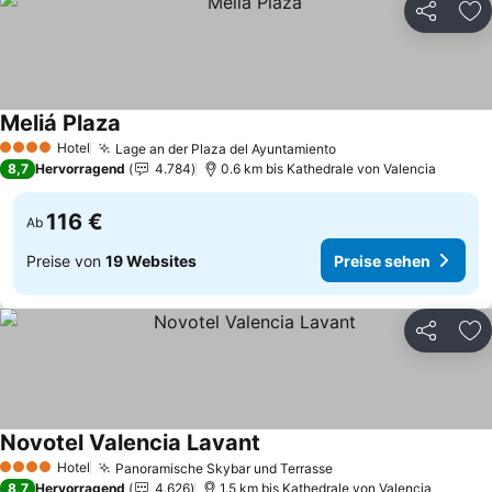
Teilen
Zu
Meliá Plaza
Preise sehen
Hotel
Lage an der Plaza del Ayuntamiento
Preise sehen
4 Sterne
8,7
Hervorragend
4.784
0.6 km bis Kathedrale von Valencia
116 €
Ab
Preise von
19 Websites
Preise sehen
Teilen
Zu
Novotel Valencia Lavant
Preise sehen
Hotel
Panoramische Skybar und Terrasse
Preise sehen
4 Sterne
8,7
Hervorragend
4.626
1.5 km bis Kathedrale von Valencia