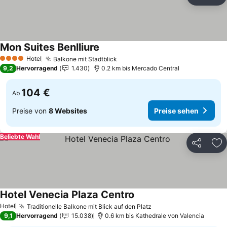
Teilen
Zu
Mon Suites Benlliure
Preise sehen
Hotel
Balkone mit Stadtblick
Preise sehen
4 Sterne
9,2
Hervorragend
1.430
0.2 km bis Mercado Central
104 €
Ab
Preise von
8 Websites
Preise sehen
Beliebte Wahl
Teilen
Zu
Hotel Venecia Plaza Centro
Preise sehen
Hotel
Traditionelle Balkone mit Blick auf den Platz
Preise sehen
9,1
Hervorragend
15.038
0.6 km bis Kathedrale von Valencia