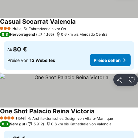
Casual Socarrat Valencia
Preise sehen
Hotel
Fahrradverleih vor Ort
Preise sehen
3 Sterne
8,8
Hervorragend
4.165
0.6 km bis Mercado Central
80 €
Ab
Preise von
13 Websites
Preise sehen
Teilen
Zu
One Shot Palacio Reina Victoria
Preise sehen
Hotel
Architektonisches Design von Alfaro-Manrique
Preise seh
4 Sterne
8,3
Sehr gut
5.912
0.6 km bis Kathedrale von Valencia