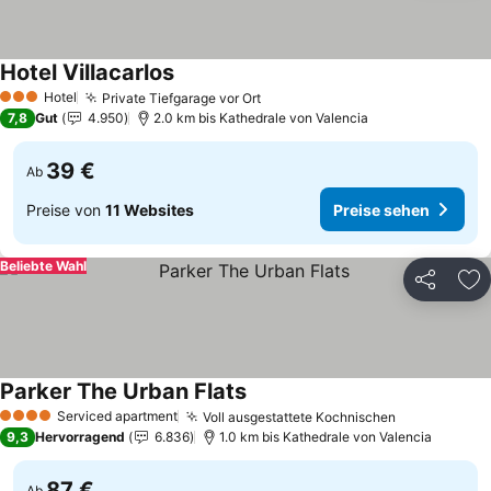
Hotel Villacarlos
Preise sehen
Hotel
Private Tiefgarage vor Ort
Preise sehen
3 Sterne
7,8
Gut
4.950
2.0 km bis Kathedrale von Valencia
39 €
Ab
Preise von
11 Websites
Preise sehen
Beliebte Wahl
Teilen
Zu
Parker The Urban Flats
Preise sehen
Serviced apartment
Voll ausgestattete Kochnischen
Preise sehe
4 Sterne
9,3
Hervorragend
6.836
1.0 km bis Kathedrale von Valencia
87 €
Ab