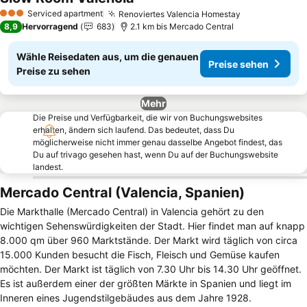
Preise sehen
Serviced apartment
Renoviertes Valencia Homestay
Preise sehen
3 Sterne
8,9
Hervorragend
683
2.1 km bis Mercado Central
Wähle Reisedaten aus, um die genauen
Preise sehen
Preise zu sehen
Mehr
Die Preise und Verfügbarkeit, die wir von Buchungswebsites
erhalten, ändern sich laufend. Das bedeutet, dass Du
möglicherweise nicht immer genau dasselbe Angebot findest, das
Du auf trivago gesehen hast, wenn Du auf der Buchungswebsite
landest.
Mercado Central (Valencia, Spanien)
Die Markthalle (Mercado Central) in Valencia gehört zu den
wichtigen Sehenswürdigkeiten der Stadt. Hier findet man auf knapp
8.000 qm über 960 Marktstände. Der Markt wird täglich von circa
15.000 Kunden besucht die Fisch, Fleisch und Gemüse kaufen
möchten. Der Markt ist täglich von 7.30 Uhr bis 14.30 Uhr geöffnet.
Es ist außerdem einer der größten Märkte in Spanien und liegt im
Inneren eines Jugendstilgebäudes aus dem Jahre 1928.