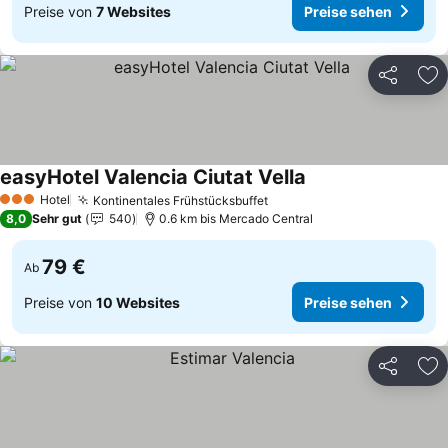
Preise von
7 Websites
Preise sehen
Teilen
Zu
easyHotel Valencia Ciutat Vella
Preise sehen
Hotel
Kontinentales Frühstücksbuffet
Preise sehen
3 Sterne
8,0
Sehr gut
540
0.6 km bis Mercado Central
79 €
Ab
Preise von
10 Websites
Preise sehen
Teilen
Zu