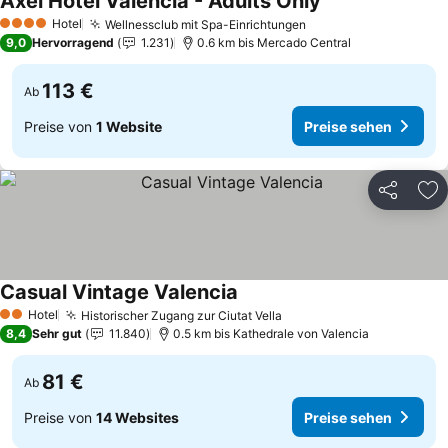
Axel Hotel Valencia - Adults Only
Preise sehen
Hotel
Wellnessclub mit Spa-Einrichtungen
Preise sehen
4 Sterne
9,0
Hervorragend
1.231
0.6 km bis Mercado Central
113 €
Ab
Preise von
1 Website
Preise sehen
Teilen
Zu
Casual Vintage Valencia
Preise sehen
Hotel
Historischer Zugang zur Ciutat Vella
Preise sehen
2 Sterne
8,4
Sehr gut
11.840
0.5 km bis Kathedrale von Valencia
81 €
Ab
Preise von
14 Websites
Preise sehen