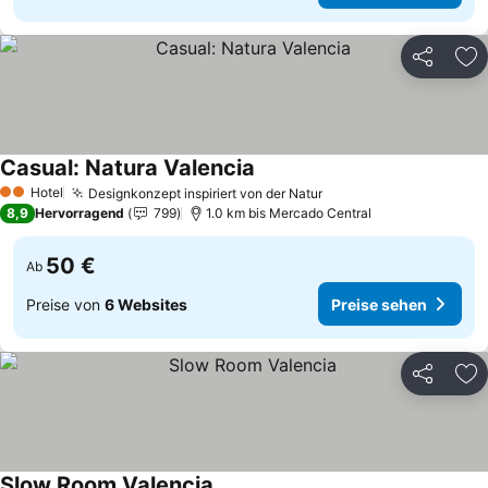
Teilen
Zu
Casual: Natura Valencia
Preise sehen
Hotel
Designkonzept inspiriert von der Natur
Preise sehen
2 Sterne
8,9
Hervorragend
799
1.0 km bis Mercado Central
50 €
Ab
Preise von
6 Websites
Preise sehen
Teilen
Zu
Slow Room Valencia