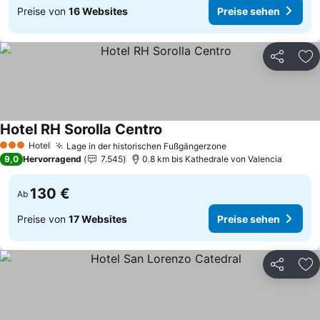
Preise von
16 Websites
Preise sehen
Teilen
Zu
Hotel RH Sorolla Centro
Preise sehen
Hotel
Lage in der historischen Fußgängerzone
Preise sehen
3 Sterne
9,0
Hervorragend
7.545
0.8 km bis Kathedrale von Valencia
130 €
Ab
Preise von
17 Websites
Preise sehen
Teilen
Zu