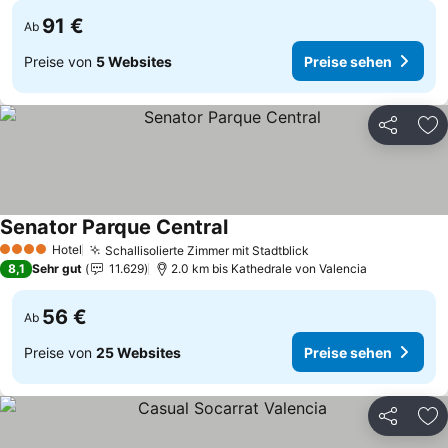
91 €
Ab
Preise von
5 Websites
Preise sehen
Teilen
Zu
Senator Parque Central
Preise sehen
Hotel
Schallisolierte Zimmer mit Stadtblick
Preise sehen
4 Sterne
8,1
Sehr gut
11.629
2.0 km bis Kathedrale von Valencia
56 €
Ab
Preise von
25 Websites
Preise sehen
Teilen
Zu