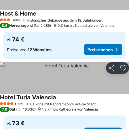
Host & Home
Preise sehen
Hotel
Historisches Gebäude aus dem 19. Jahrhundert
Preise sehe
3 Sterne
8,6
Hervorragend
2.085
0.3 km bis Kathedrale von Valencia
74 €
Ab
Preise von
12 Websites
Preise sehen
Teilen
Zu
Hotel Turia Valencia
Preise sehen
Hotel
Balkone mit Panoramablick auf die Stadt
Preise sehen
4 Sterne
7,9
Gut
16.036
1.3 km bis Kathedrale von Valencia
73 €
Ab