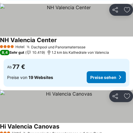
Teilen
Zu
NH Valencia Center
Preise sehen
Hotel
Dachpool und Panoramaterrasse
Preise sehen
4 Sterne
8,4
Sehr gut
10.419
1.2 km bis Kathedrale von Valencia
77 €
Ab
Preise von
19 Websites
Preise sehen
Teilen
Zu
Hi Valencia Canovas
Preise sehen