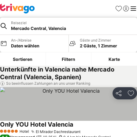
Favoriten
Einlog
Me
Reiseziel
Mercado Central, Valencia
An-/Abreise
Gäste und Zimmer
Daten wählen
2 Gäste, 1 Zimmer
Sortieren
Filtern
Karte
Unterkünfte in Valencia nahe Mercado
Central (Valencia, Spanien)
So beeinflussen Zahlungen an uns unser Ranking
Teilen
Zu
Only YOU Hotel Valencia
Preise sehen
Hotel
El Mirador Dachrestaurant
Preise sehen
5 Sterne