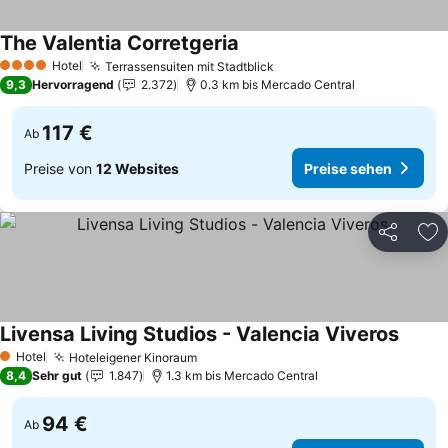
The Valentia Corretgeria
Preise sehen
Hotel
Terrassensuiten mit Stadtblick
Preise sehen
4 Sterne
9,3
Hervorragend
2.372
0.3 km bis Mercado Central
117 €
Ab
Preise von
12 Websites
Preise sehen
Teilen
Zu
Livensa Living Studios - Valencia Viveros
Preise
Hotel
Hoteleigener Kinoraum
Preise sehen
1 Sterne
8,4
Sehr gut
1.847
1.3 km bis Mercado Central
94 €
Ab