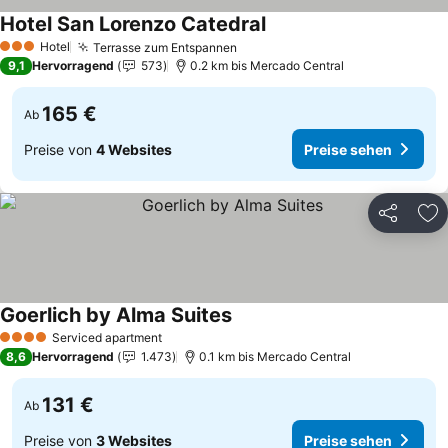
Hotel San Lorenzo Catedral
Preise sehen
Hotel
Terrasse zum Entspannen
Preise sehen
3 Sterne
9,1
Hervorragend
573
0.2 km bis Mercado Central
165 €
Ab
Preise von
4 Websites
Preise sehen
Teilen
Zu
Goerlich by Alma Suites
Preise sehen
Serviced apartment
4 Sterne
8,6
Hervorragend
1.473
0.1 km bis Mercado Central
131 €
Ab
Preise von
3 Websites
Preise sehen