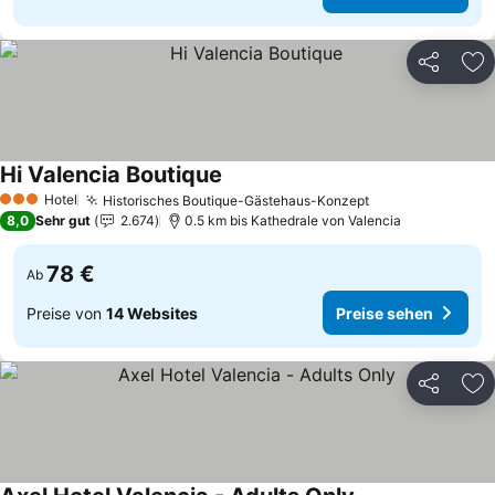
Teilen
Zu
Hi Valencia Boutique
Preise sehen
Hotel
Historisches Boutique-Gästehaus-Konzept
Preise sehen
3 Sterne
8,0
Sehr gut
2.674
0.5 km bis Kathedrale von Valencia
78 €
Ab
Preise von
14 Websites
Preise sehen
Teilen
Zu