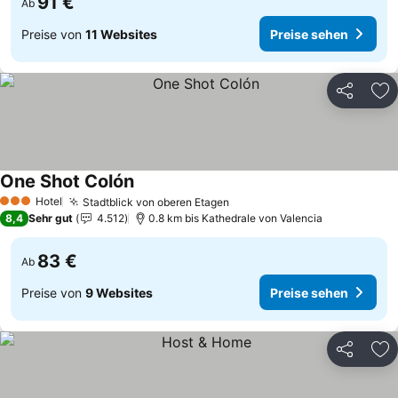
91 €
Ab
Preise von
11 Websites
Preise sehen
Teilen
Zu
One Shot Colón
Preise sehen
Hotel
Stadtblick von oberen Etagen
Preise sehen
3 Sterne
8,4
Sehr gut
4.512
0.8 km bis Kathedrale von Valencia
83 €
Ab
Preise von
9 Websites
Preise sehen
Teilen
Zu