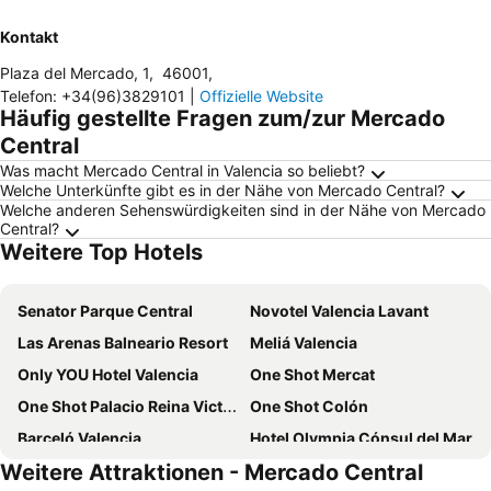
Kontakt
Plaza del Mercado, 1
,
46001
,
Telefon
:
+34(96)3829101
|
Offizielle Website
Häufig gestellte Fragen zum/zur Mercado
Central
Was macht Mercado Central in Valencia so beliebt?
Welche Unterkünfte gibt es in der Nähe von Mercado Central?
Welche anderen Sehenswürdigkeiten sind in der Nähe von Mercado
Central?
Weitere Top Hotels
Senator Parque Central
Novotel Valencia Lavant
Las Arenas Balneario Resort
Meliá Valencia
Only YOU Hotel Valencia
One Shot Mercat
One Shot Palacio Reina Victoria
One Shot Colón
Barceló Valencia
Hotel Olympia Cónsul del Mar
Weitere Attraktionen - Mercado Central
NH Valencia Center
Ilunion Aqua 4